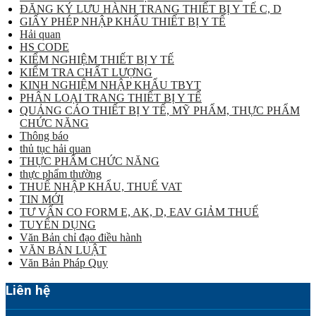
ĐĂNG KÝ LƯU HÀNH TRANG THIẾT BỊ Y TẾ C, D
GIẤY PHÉP NHẬP KHẨU THIẾT BỊ Y TẾ
Hải quan
HS CODE
KIỂM NGHIỆM THIẾT BỊ Y TẾ
KIỂM TRA CHẤT LƯỢNG
KINH NGHIỆM NHẬP KHẨU TBYT
PHÂN LOẠI TRANG THIẾT BỊ Y TẾ
QUẢNG CÁO THIẾT BỊ Y TẾ, MỸ PHẨM, THỰC PHẨM
CHỨC NĂNG
Thông báo
thủ tục hải quan
THỰC PHẨM CHỨC NĂNG
thực phẩm thường
THUẾ NHẬP KHẨU, THUẾ VAT
TIN MỚI
TƯ VẤN CO FORM E, AK, D, EAV GIẢM THUẾ
TUYỂN DỤNG
Văn Bản chỉ đạo điều hành
VĂN BẢN LUẬT
Văn Bản Pháp Quy
Liên hệ