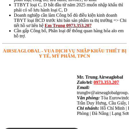
TTBYT loại C, D bắt đầu từ năm 2025 muốn nhập khẩu thì
phải có số lưu hành loại C, D
Doanh nghiệp cần làm Công bố đủ điều kiện kinh doanh
TBYT loại BCD trước khi bán sản phẩm ra thị trường => Chi
tiết hồ sơ liên hệ
Em Trung 0973.353.207
Cần gấp Công bố, Phân loại để thông quan hàng hóa alo em
hỗ trợ.
AIRSEAGLOBAL - VUA DỊCH VỤ NHẬP KHẨU THIẾT BỊ
Y TẾ, MỸ PHẨM, TPCN
Mr. Trung Airseaglobal
Zalo/tel:
0973.353.207
Email:
trungbv@airseaglobalgroup
Văn phòng:
Tòa Eurowindo
Trần Duy Hưng, Cầu Giấy,
Chi nhánh:
Hồ Chí Minh | 
Phòng | Đà Nẵng | Lạng Sơ