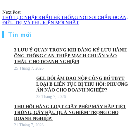
Next Post
THỦ TỤC NHẬP KHẨU HỆ THỐNG NỘI SOI CHẨN ĐOÁN,
ĐIỀU TRỊ VÀ PHỤ KIỆN MỚI NHẤT
Tin mới
3 LƯU Ý QUAN TRỌNG KHI ĐĂNG KÝ LƯU HÀNH
ỐNG THÔNG CAN THIỆP MẠCH CHUẨN VÀO
THẦU CHO DOANH NGHIỆP!
25 Tháng 7, 2026
GEL BÔI ÂM ĐẠO NỘP CÔNG BỐ TBYT
LOẠI B LIÊN TỤC BỊ THU HỒI: PHƯƠNG
ÁN NÀO CHO DOANH NGHIỆP?
25 Tháng 7, 2026
THU HỒI HÀNG LOẠT GIẤY PHÉP MÁY HẤP TIỆT
TRÙNG, GÂY HẬU QUẢ NGHIÊM TRỌNG CHO
DOANH NGHIỆP!
21 Tháng 7, 2026