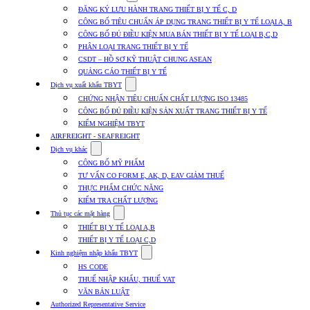
submenu
ĐĂNG KÝ LƯU HÀNH TRANG THIẾT BỊ Y TẾ C, D
for
CÔNG BỐ TIÊU CHUẨN ÁP DỤNG TRANG THIẾT BỊ Y TẾ LOẠI A, B
Dịch
CÔNG BỐ ĐỦ ĐIỀU KIỆN MUA BÁN THIẾT BỊ Y TẾ LOẠI B,C,D
vụ
nhập
PHÂN LOẠI TRANG THIẾT BỊ Y TẾ
khẩu
CSDT – HỒ SƠ KỸ THUẬT CHUNG ASEAN
TBYT
QUẢNG CÁO THIẾT BỊ Y TẾ
Show
Dịch vụ xuất khẩu TBYT
submenu
CHỨNG NHẬN TIÊU CHUẨN CHẤT LƯỢNG ISO 13485
for
CÔNG BỐ ĐỦ ĐIỀU KIỆN SẢN XUẤT TRANG THIẾT BỊ Y TẾ
Dịch
KIỂM NGHIỆM TBYT
vụ
xuất
AIRFREIGHT - SEAFREIGHT
khẩu
Show
Dịch vụ khác
TBYT
submenu
CÔNG BỐ MỸ PHẨM
for
TƯ VẤN CO FORM E, AK, D, EAV GIẢM THUẾ
Dịch
THỰC PHẨM CHỨC NĂNG
vụ
khác
KIỂM TRA CHẤT LƯỢNG
Show
Thủ tục các mặt hàng
submenu
THIẾT BỊ Y TẾ LOẠI A,B
for
THIẾT BỊ Y TẾ LOẠI C,D
Thủ
Show
tục
Kinh nghiệm nhập khẩu TBYT
submenu
các
HS CODE
for
mặt
THUẾ NHẬP KHẨU, THUẾ VAT
Kinh
hàng
VĂN BẢN LUẬT
nghiệm
nhập
Authorized Representative Service