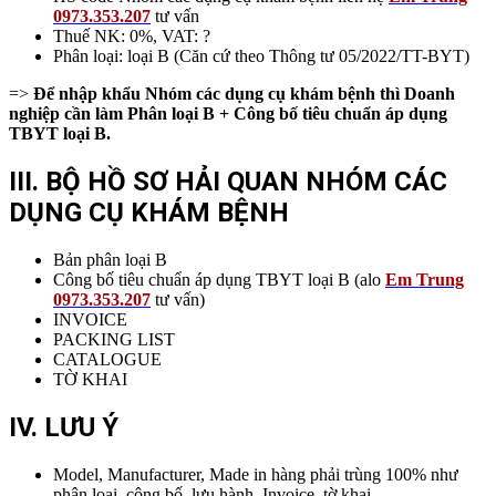
0973.353.207
tư vấn
Thuế NK: 0%, VAT: ?
Phân loại: loại B (Căn cứ theo Thông tư 05/2022/TT-BYT)
=>
Để nhập khẩu Nhóm các dụng cụ khám bệnh thì Doanh
nghiệp cần làm Phân loại B + Công bố tiêu chuẩn áp dụng
TBYT loại B.
III. BỘ HỒ SƠ HẢI QUAN NHÓM CÁC
DỤNG CỤ KHÁM BỆNH
Bản phân loại B
Công bố tiêu chuẩn áp dụng TBYT loại B (alo
Em Trung
0973.353.207
tư vấn)
INVOICE
PACKING LIST
CATALOGUE
TỜ KHAI
IV. LƯU Ý
Model, Manufacturer, Made in hàng phải trùng 100% như
phân loại, công bố, lưu hành, Invoice, tờ khai