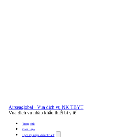
Airseaglobal - Vua dịch vụ NK TBYT
Vua dịch vụ nhập khẩu thiết bị y tế
Trang chủ
Giới thiệu
Show
Dịch vụ nhập khẩu TBYT