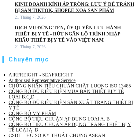
KINH DOANH KÍNH ÁP TRÒNG: LƯU Ý ĐỂ TRÁNH
BỊ SÀN TIKTOK, SHOPEE XOÁ SẢN PHẨM
21 Tháng 7, 2026
DỊCH VỤ ĐỨNG TÊN, ỦY QUYỀN LƯU HÀNH
THIẾT BỊ Y TẾ - RÚT NGẮN LỘ TRÌNH NHẬP
KHẨU THIẾT BỊ Y TẾ VÀO VIỆT NAM
21 Tháng 7, 2026
Chuyên mục
AIRFREIGHT - SEAFREIGHT
Authorized Representative Service
CHỨNG NHẬN TIÊU CHUẨN CHẤT LƯỢNG ISO 13485
CÔNG BỐ ĐỦ ĐIỀU KIỆN MUA BÁN THIẾT BỊ Y TẾ
LOẠI B,C,D
CÔNG BỐ ĐỦ ĐIỀU KIỆN SẢN XUẤT TRANG THIẾT BỊ
Y TẾ
CÔNG BỐ MỸ PHẨM
CÔNG BỐ TIÊU CHUẨN ÁP DỤNG LOẠI A, B
CÔNG BỐ TIÊU CHUẨN ÁP DỤNG TRANG THIẾT BỊ Y
TẾ LOẠI A, B
CSDT – HỒ SƠ KỸ THUẬT CHUNG ASEAN