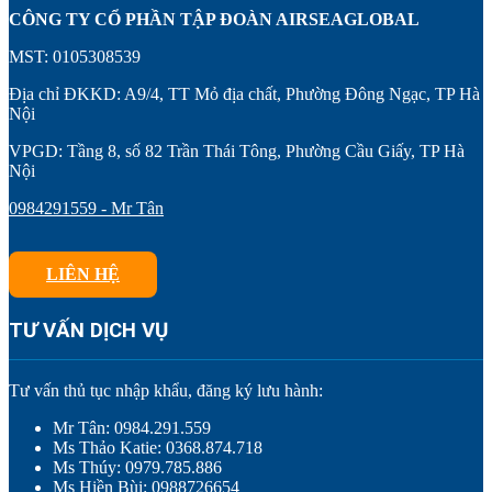
CÔNG TY CỔ PHẦN TẬP ĐOÀN AIRSEAGLOBAL
MST: 0105308539
Địa chỉ ĐKKD: A9/4, TT Mỏ địa chất, Phường Đông Ngạc, TP Hà
Nội
VPGD: Tầng 8, số 82 Trần Thái Tông, Phường Cầu Giấy, TP Hà
Nội
0984291559 - Mr Tân
LIÊN HỆ
TƯ VẤN DỊCH VỤ
Tư vấn thủ tục nhập khẩu, đăng ký lưu hành:
Mr Tân: 0984.291.559
Ms Thảo Katie: 0368.874.718
Ms Thúy: 0979.785.886
Ms Hiền Bùi: 0988726654