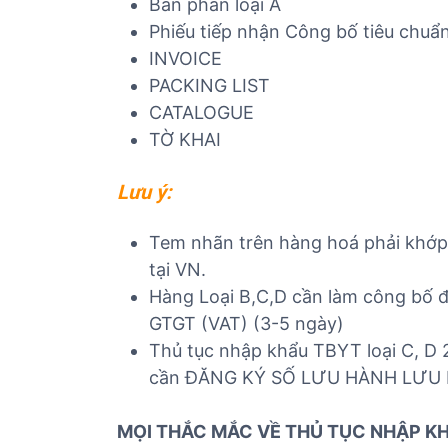
Bản phân loại A
Phiếu tiếp nhận Công bố tiêu chuẩn
INVOICE
PACKING LIST
CATALOGUE
TỜ KHAI
Lưu ý:
Tem nhãn trên hàng hoá phải khớp v
tại VN.
Hàng Loại B,C,D cần làm công bố đ
GTGT (VAT) (3-5 ngày)
Thủ tục nhập khẩu TBYT loại C, D 
cần ĐĂNG KÝ SỐ LƯU HÀNH LƯU
MỌI THẮC MẮC VỀ THỦ TỤC NHẬP K