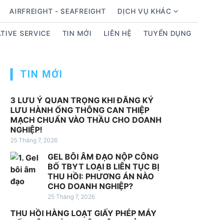
AIRFREIGHT - SEAFREIGHT
DỊCH VỤ KHÁC
S
T
h
ì
TIVE SERVICE
TIN MỚI
LIÊN HỆ
TUYỂN DỤNG
o
m
w
k
s
i
TIN MỚI
u
ế
b
m
m
c
3 LƯU Ý QUAN TRỌNG KHI ĐĂNG KÝ
LƯU HÀNH ỐNG THÔNG CAN THIỆP
e
h
MẠCH CHUẨN VÀO THẦU CHO DOANH
n
o
NGHIỆP!
u
:
25 Tháng 7, 2026
f
GEL BÔI ÂM ĐẠO NỘP CÔNG
o
BỐ TBYT LOẠI B LIÊN TỤC BỊ
r
THU HỒI: PHƯƠNG ÁN NÀO
D
CHO DOANH NGHIỆP?
ị
25 Tháng 7, 2026
c
THU HỒI HÀNG LOẠT GIẤY PHÉP MÁY
h