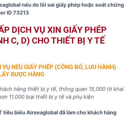
eaglobal nếu do lỗi sai giấy phép hoặc soát chứng
er ID 73213
P DỊCH VỤ XIN GIẤY PHÉP
H C, D) CHO THIẾT BỊ Y TẾ
H VỤ NẾU GIẤY PHÉP (CÔNG BỐ, LƯU HÀNH)
LẤY ĐƯỢC HÀNG
ách hàng thiết bị y tế, thông quan 15,000 tờ khai
ơn 11.000 loại thiết bị y tế và phụ kiện
 tiêu biểu Airseaglobal đã làm cho khách hàng