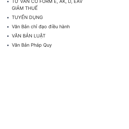
TƯ VẤN CO FORM E, AK, D, EAV
GIẢM THUẾ
TUYỂN DỤNG
Văn Bản chỉ đạo điều hành
VĂN BẢN LUẬT
Văn Bản Pháp Quy