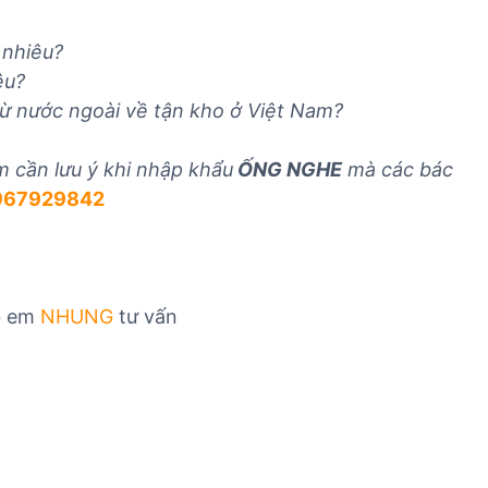
n
v
v
h
ụ
ụ
 nhiêu?
n
n
x
êu?
g
h
u
ừ nước ngoài về tận kho ở Việt Nam?
h
ậ
ấ
i
p
t
m cần lưu ý khi nhập khẩu
ỐNG NGHE
mà các bác
ệ
k
k
967929842
m
h
h
n
ẩ
ẩ
h
u
u
ậ
T
T
p
B
B
ib em
NHUNG
tư vấn
k
Y
Y
h
T
T
ẩ
u
T
B
Y