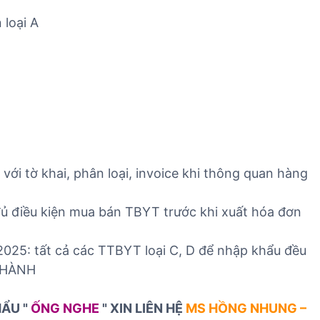
T
 loại A
ới tờ khai, phân loại, invoice khi thông quan hàng
ủ điều kiện mua bán TBYT trước khi xuất hóa đơn
2025: tất cả các TTBYT loại C, D để nhập khẩu đều
 HÀNH
HẨU "
ỐNG NGHE
" XIN LIÊN HỆ
MS HỒNG NHUNG –