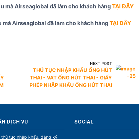
iểu mà Airseaglobal đã làm cho khách hàng
TẠI ĐÂY
ểu mà Airseaglobal đã làm cho khách hàng
TẠI ĐÂY
NEXT POST
THỦ TỤC NHẬP KHẨU ỐNG HÚT
ẤY
THAI - VAT ỐNG HÚT THAI - GIẤY
IM
PHÉP NHẬP KHẨU ỐNG HÚT THAI
ẤN DỊCH VỤ
SOCIAL
 thủ tục nhập khẩu, đăng ký