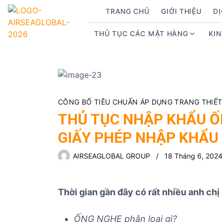
S
TRANG CHỦ
GIỚI THIỆU
D
k
i
THỦ TỤC CÁC MẶT HÀNG
KI
S
p
h
t
o
o
w
c
s
o
u
n
CÔNG BỐ TIÊU CHUẨN ÁP DỤNG TRANG THIẾT B
b
t
THỦ TỤC NHẬP KHẨU ỐN
m
e
GIẤY PHÉP NHẬP KHẨU
e
n
n
t
AIRSEAGLOBAL GROUP
18 Tháng 6, 202
u
f
o
Thời gian gần đây có rất nhiều anh ch
r
T
h
ỐNG NGHE
phân loại gì?