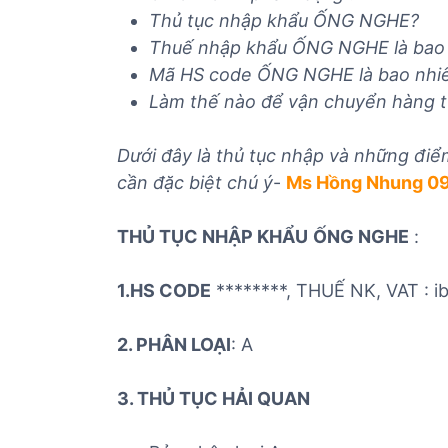
ủ
Thủ tục nhập khẩu ỐNG NGHE?
t
Thuế nhập khẩu ỐNG NGHE
là bao
ụ
Mã HS code ỐNG NGHE
là bao nhi
c
Làm thế nào để vận chuyển hàng t
c
á
Dưới đây là thủ tục nhập và những điể
c
cần đặc biệt chú ý
-
Ms Hồng Nhung 0
m
ặ
t
THỦ TỤC NHẬP KHẨU
ỐNG NGHE
:
h
à
1.HS CODE
********, THUẾ NK, VAT : 
n
g
2. PHÂN LOẠI
: A
3. THỦ TỤC HẢI QUAN