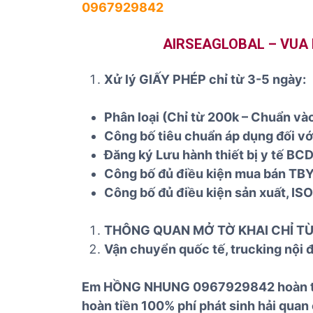
0967929842
AIRSEAGLOBAL – VUA D
Xử lý GIẤY PHÉP chỉ từ 3-5 ngày:
Phân loại (Chỉ từ 200k – Chuẩn và
Công bố tiêu chuẩn áp dụng đối với
Đăng ký Lưu hành thiết bị y tế BC
Công bố đủ điều kiện mua bán TBY
Công bố đủ điều kiện sản xuất, IS
THÔNG QUAN MỞ TỜ KHAI CHỈ TỪ 
Vận chuyển quốc tế, trucking nội 
Em HỒNG NHUNG 0967929842 hoàn tiền
hoàn tiền 100% phí phát sinh hải quan 