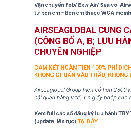
Vận chuyển Fob/ Exw Air/ Sea với Airs
từ bên em – Bên em thuộc WCA memb
AIRSEAGLOBAL CUNG CẤ
(CÔNG BỐ A, B; LƯU HÀN
CHUYÊN NGHIỆP
CAM KẾT HOÀN TIỀN 100% PHÍ DỊC
KHÔNG CHUẨN VÀO THẦU, KHÔNG 
Airseaglobal Group hiện có hơn 2300 kh
hải quan hàng y tế, xin giấy phép cho h
Xem full các số đăng ký lưu hành TBYT
(update liên tục)
TẠI ĐÂY