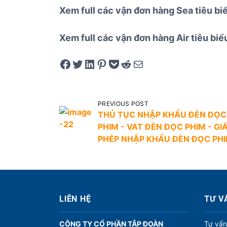
Xem full các vận đơn hàng Sea tiêu b
Xem full các vận đơn hàng Air tiêu bi
Share on Facebook
Tweet on Twitter
Share on LinkedIn
Pin on Pinterest
Save to pocket
Share on Reddit
Share via Email
Đ
PREVIOUS POST
THỦ TỤC NHẬP KHẨU ĐÈN ĐỌC
i
PHIM - VAT ĐÈN ĐỌC PHIM - GI
ề
PHÉP NHẬP KHẨU ĐÈN ĐỌC PH
u
h
ư
ớ
LIÊN HỆ
TƯ V
n
CÔNG TY CỔ PHẦN TẬP ĐOÀN
Tư vấn