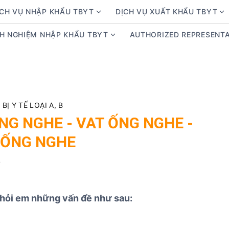
ỊCH VỤ NHẬP KHẨU TBYT
DỊCH VỤ XUẤT KHẨU TBYT
S
S
h
h
NH NGHIỆM NHẬP KHẨU TBYT
AUTHORIZED REPRESENTA
S
o
o
h
w
w
o
s
s
w
u
u
s
b
b
u
m
m
Ị Y TẾ LOẠI A, B
b
e
e
G NGHE - VAT ỐNG NGHE -
m
n
n
 ỐNG NGHE
e
u
u
n
f
f
4
u
o
o
f
r
r
o
D
D
ị hỏi em những vấn đề như sau:
r
ị
ị
K
c
c
i
h
h