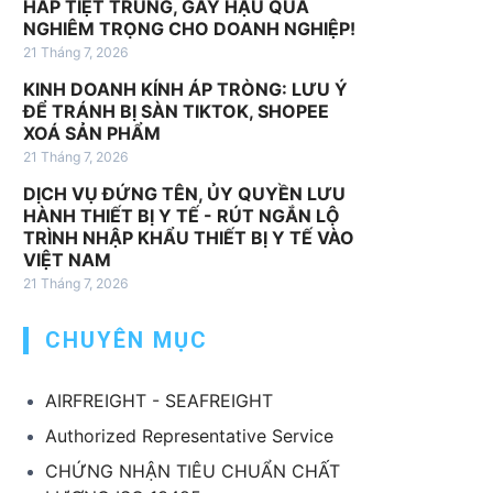
HẤP TIỆT TRÙNG, GÂY HẬU QUẢ
v
NGHIÊM TRỌNG CHO DOANH NGHIỆP!
ụ
21 Tháng 7, 2026
k
KINH DOANH KÍNH ÁP TRÒNG: LƯU Ý
h
ĐỂ TRÁNH BỊ SÀN TIKTOK, SHOPEE
á
XOÁ SẢN PHẨM
c
21 Tháng 7, 2026
DỊCH VỤ ĐỨNG TÊN, ỦY QUYỀN LƯU
HÀNH THIẾT BỊ Y TẾ - RÚT NGẮN LỘ
TRÌNH NHẬP KHẨU THIẾT BỊ Y TẾ VÀO
VIỆT NAM
21 Tháng 7, 2026
CHUYÊN MỤC
AIRFREIGHT - SEAFREIGHT
Authorized Representative Service
CHỨNG NHẬN TIÊU CHUẨN CHẤT