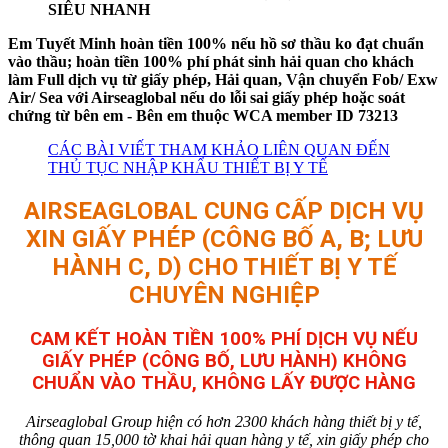
SIÊU NHANH
Em Tuyết Minh hoàn tiền 100% nếu hồ sơ thầu ko đạt chuẩn
vào thầu; hoàn tiền 100% phí phát sinh hải quan cho khách
làm Full dịch vụ từ giấy phép, Hải quan, Vận chuyển Fob/ Exw
Air/ Sea với Airseaglobal nếu do lỗi sai giấy phép hoặc soát
chứng từ bên em - Bên em thuộc WCA member ID 73213
CÁC BÀI VIẾT THAM KHẢO LIÊN QUAN ĐẾN
THỦ TỤC NHẬP KHẨU THIẾT BỊ Y TẾ
AIRSEAGLOBAL CUNG CẤP DỊCH VỤ
XIN GIẤY PHÉP (CÔNG BỐ A, B; LƯU
HÀNH C, D) CHO THIẾT BỊ Y TẾ
CHUYÊN NGHIỆP
CAM KẾT HOÀN TIỀN 100% PHÍ DỊCH VỤ NẾU
GIẤY PHÉP (CÔNG BỐ, LƯU HÀNH) KHÔNG
CHUẨN VÀO THẦU, KHÔNG LẤY ĐƯỢC HÀNG
Airseaglobal Group hiện có hơn 2300 khách hàng thiết bị y tế,
thông quan 15,000 tờ khai hải quan hàng y tế, xin giấy phép cho