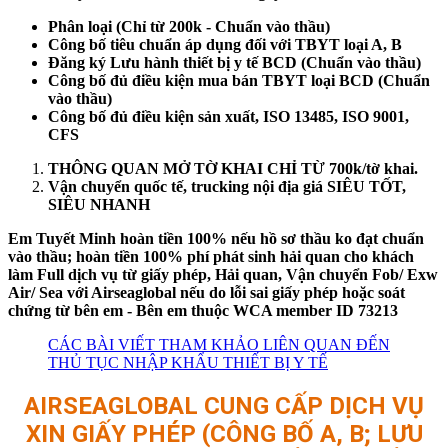
Phân loại (Chỉ từ 200k - Chuẩn vào thầu)
Công bố tiêu chuẩn áp dụng đối với TBYT loại A, B
Đăng ký Lưu hành thiết bị y tế BCD (Chuẩn vào thầu)
Công bố đủ điều kiện mua bán TBYT loại BCD (Chuẩn
vào thầu)
Công bố đủ điều kiện sản xuất, ISO 13485, ISO 9001,
CFS
THÔNG QUAN MỞ TỜ KHAI CHỈ TỪ 700k/tờ khai.
Vận chuyển quốc tế, trucking nội địa giá SIÊU TỐT,
SIÊU NHANH
Em Tuyết Minh hoàn tiền 100% nếu hồ sơ thầu ko đạt chuẩn
vào thầu; hoàn tiền 100% phí phát sinh hải quan cho khách
làm Full dịch vụ từ giấy phép, Hải quan, Vận chuyển Fob/ Exw
Air/ Sea với Airseaglobal nếu do lỗi sai giấy phép hoặc soát
chứng từ bên em - Bên em thuộc WCA member ID 73213
CÁC BÀI VIẾT THAM KHẢO LIÊN QUAN ĐẾN
THỦ TỤC NHẬP KHẨU THIẾT BỊ Y TẾ
AIRSEAGLOBAL CUNG CẤP DỊCH VỤ
XIN GIẤY PHÉP (CÔNG BỐ A, B; LƯU