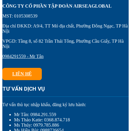
CÔNG TY CỔ PHẦN TẬP ĐOÀN AIRSEAGLOBAL
MST: 0105308539
Địa chỉ ĐKKD: A9/4, TT Mỏ địa chất, Phường Đông Ngạc, TP Hà
Nội
VPGD: Tầng 8, số 82 Trần Thái Tông, Phường Cầu Giấy, TP Hà
Nội
0984291559 - Mr Tân
LIÊN HỆ
TƯ VẤN DỊCH VỤ
Tư vấn thủ tục nhập khẩu, đăng ký lưu hành:
Mr Tân: 0984.291.559
Ms Thảo Katie: 0368.874.718
Ms Thúy: 0979.785.886
Ms Hiền Bùi: 0988726654