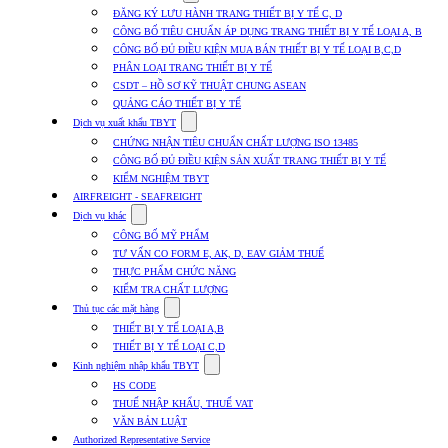
submenu
ĐĂNG KÝ LƯU HÀNH TRANG THIẾT BỊ Y TẾ C, D
for
CÔNG BỐ TIÊU CHUẨN ÁP DỤNG TRANG THIẾT BỊ Y TẾ LOẠI A, B
Dịch
CÔNG BỐ ĐỦ ĐIỀU KIỆN MUA BÁN THIẾT BỊ Y TẾ LOẠI B,C,D
vụ
nhập
PHÂN LOẠI TRANG THIẾT BỊ Y TẾ
khẩu
CSDT – HỒ SƠ KỸ THUẬT CHUNG ASEAN
TBYT
QUẢNG CÁO THIẾT BỊ Y TẾ
Show
Dịch vụ xuất khẩu TBYT
submenu
CHỨNG NHẬN TIÊU CHUẨN CHẤT LƯỢNG ISO 13485
for
CÔNG BỐ ĐỦ ĐIỀU KIỆN SẢN XUẤT TRANG THIẾT BỊ Y TẾ
Dịch
KIỂM NGHIỆM TBYT
vụ
xuất
AIRFREIGHT - SEAFREIGHT
khẩu
Show
Dịch vụ khác
TBYT
submenu
CÔNG BỐ MỸ PHẨM
for
TƯ VẤN CO FORM E, AK, D, EAV GIẢM THUẾ
Dịch
THỰC PHẨM CHỨC NĂNG
vụ
khác
KIỂM TRA CHẤT LƯỢNG
Show
Thủ tục các mặt hàng
submenu
THIẾT BỊ Y TẾ LOẠI A,B
for
THIẾT BỊ Y TẾ LOẠI C,D
Thủ
Show
tục
Kinh nghiệm nhập khẩu TBYT
submenu
các
HS CODE
for
mặt
THUẾ NHẬP KHẨU, THUẾ VAT
Kinh
hàng
VĂN BẢN LUẬT
nghiệm
nhập
Authorized Representative Service