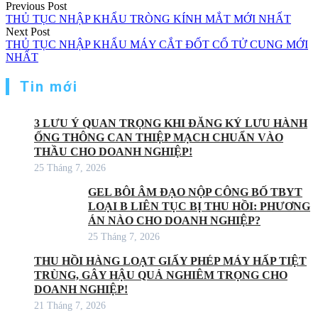
Điều
Previous Post
THỦ TỤC NHẬP KHẨU TRÒNG KÍNH MẮT MỚI NHẤT
hướng
Next Post
THỦ TỤC NHẬP KHẨU MÁY CẮT ĐỐT CỔ TỬ CUNG MỚI
bài
NHẤT
viết
Tin mới
3 LƯU Ý QUAN TRỌNG KHI ĐĂNG KÝ LƯU HÀNH
ỐNG THÔNG CAN THIỆP MẠCH CHUẨN VÀO
THẦU CHO DOANH NGHIỆP!
25 Tháng 7, 2026
GEL BÔI ÂM ĐẠO NỘP CÔNG BỐ TBYT
LOẠI B LIÊN TỤC BỊ THU HỒI: PHƯƠNG
ÁN NÀO CHO DOANH NGHIỆP?
25 Tháng 7, 2026
THU HỒI HÀNG LOẠT GIẤY PHÉP MÁY HẤP TIỆT
TRÙNG, GÂY HẬU QUẢ NGHIÊM TRỌNG CHO
DOANH NGHIỆP!
21 Tháng 7, 2026