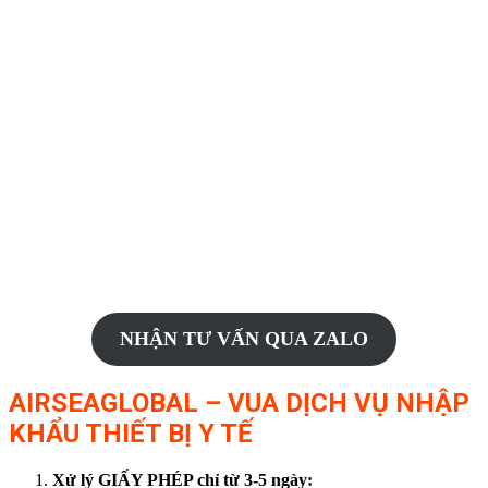
NHẬN TƯ VẤN QUA ZALO
AIRSEAGLOBAL – VUA DỊCH VỤ NHẬP
KHẨU THIẾT BỊ Y TẾ
Xử lý GIẤY PHÉP chỉ từ 3-5 ngày: