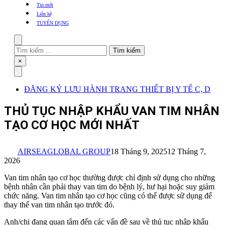
khẩu
Tin mới
TBYT
Liên hệ
TUYỂN DỤNG
Search
Tìm
kiếm
Close
×
cho:
Menu
ĐĂNG KÝ LƯU HÀNH TRANG THIẾT BỊ Y TẾ C, D
THỦ TỤC NHẬP KHẨU VAN TIM NHÂN
TẠO CƠ HỌC MỚI NHẤT
AIRSEAGLOBAL GROUP
18 Tháng 9, 2025
12 Tháng 7,
2026
Van tim nhân tạo cơ học thường được chỉ định sử dụng cho những
bệnh nhân cần phải thay van tim do bệnh lý, hư hại hoặc suy giảm
chức năng. Van tim nhân tạo cơ học cũng có thể được sử dụng để
thay thế van tim nhân tạo trước đó.
Anh/chị đang quan tâm đến các vấn đề sau về thủ tục nhập khẩu