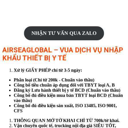
NHẬN TƯ VẤN QUA ZALO
AIRSEAGLOBAL – VUA DỊCH VỤ NHẬP
KHẨU THIẾT BỊ Y TẾ
Xử lý GIẤY PHÉP chỉ từ 3-5 ngày:
Phân loại (Chỉ từ 200k - Chuẩn vào thầu)
Công bố tiêu chuẩn áp dụng đối với TBYT loại A, B
Đăng ký Lưu hành thiết bị y tế BCD (Chuẩn vào thầu)
Công bố đủ điều kiện mua bán TBYT loại BCD (Chuẩn
vào thầu)
Công bố đủ điều kiện sản xuất, ISO 13485, ISO 9001,
CFS
THÔNG QUAN MỞ TỜ KHAI CHỈ TỪ 700k/tờ khai.
Vận chuyển quốc tế, trucking nội địa giá SIÊU TỐT,