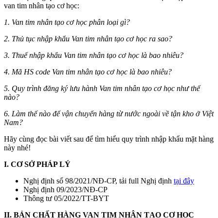
v
an tim nhân tạo cơ học:
1. Van tim nhân tạo cơ học phân loại gì?
2. Thủ tục nhập khẩu
Van tim nhân tạo cơ học
ra sao?
3. Thuế nhập khẩu
Van tim nhân tạo cơ học
là bao nhiêu?
4. Mã HS code
Van tim nhân tạo cơ học
là bao nhiêu?
5. Quy trình đăng ký lưu hành Van tim nhân tạo cơ học như thế
nào?
6. Làm thế nào để vận chuyển hàng từ nước ngoài về tận kho ở Việt
Nam?
Hãy cùng đọc bài viết sau để tìm hiểu quy trình nhập khẩu mặt hàng
này nhé!
I. CƠ SỞ PHÁP LÝ
Nghị định số 98/2021/NĐ-CP, tải full Nghị định
tại đây
Nghị định 09/2023/NĐ-CP
Thông tư 05/2022/TT-BYT
II. BẢN CHẤT HÀNG VAN TIM NHÂN TẠO CƠ HỌC