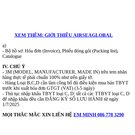
XEM THÊM: GIỚI THIỆU AIRSEAGLOBAL
ạ)
- Bộ hồ sơ: Hóa đơn (Invoice), Phiếu đóng gói (Packing list),
Catalogue
IV. CHÚ Ý
- 3M (MODEL, MANUFACTURER, MADE IN) trên tem nhãn
hàng thực tế phải chuẩn 100% như trên giấy tờ.
- Hàng Loại B,C,D cần làm công bố đủ điều kiện mua bán TBYT
trước khi xuất hóa đơn GTGT (VAT) (3-5 ngày)
- Thủ tục nhập khẩu TBYT loại C, D: tất cả các TTBYT loại C, D
để nhập khẩu đều cần ĐĂNG KÝ SỐ LƯU HÀNH từ ngày
1/7/2025
MỌI THẮC MẮC XIN LIÊN HỆ
EM MINH 086 778 3290