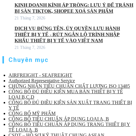
KINH DOANH KÍNH ÁP TRÒNG: LƯU Ý ĐỂ TRÁNH
BỊ SÀN TIKTOK, SHOPEE XOÁ SẢN PHẨM
21 Tháng 7, 2026
DỊCH VỤ ĐỨNG TÊN, ỦY QUYỀN LƯU HÀNH
THIẾT BỊ Y TẾ - RÚT NGẮN LỘ TRÌNH NHẬP
KHẨU THIẾT BỊ Y TẾ VÀO VIỆT NAM
21 Tháng 7, 2026
Chuyên mục
AIRFREIGHT - SEAFREIGHT
Authorized Representative Service
CHỨNG NHẬN TIÊU CHUẨN CHẤT LƯỢNG ISO 13485
CÔNG BỐ ĐỦ ĐIỀU KIỆN MUA BÁN THIẾT BỊ Y TẾ
LOẠI B,C,D
CÔNG BỐ ĐỦ ĐIỀU KIỆN SẢN XUẤT TRANG THIẾT BỊ
Y TẾ
CÔNG BỐ MỸ PHẨM
CÔNG BỐ TIÊU CHUẨN ÁP DỤNG LOẠI A, B
CÔNG BỐ TIÊU CHUẨN ÁP DỤNG TRANG THIẾT BỊ Y
TẾ LOẠI A, B
CSDT – HỒ SƠ KỸ THUẬT CHUNG ASEAN