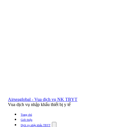
Airseaglobal - Vua dịch vụ NK TBYT
Vua dịch vụ nhập khẩu thiết bị y tế
Trang chủ
Giới thiệu
Show
Dịch vụ nhập khẩu TBYT