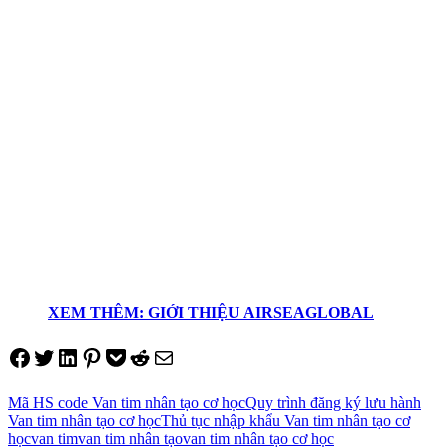
XEM THÊM: GIỚI THIỆU AIRSEAGLOBAL
Share on Facebook
Tweet on Twitter
Share on LinkedIn
Pin on Pinterest
Save to pocket
Share on Reddit
Share via Email
Mã HS code Van tim nhân tạo cơ học
Quy trình đăng ký lưu hành
Van tim nhân tạo cơ học
Thủ tục nhập khẩu Van tim nhân tạo cơ
học
van tim
van tim nhân tạo
van tim nhân tạo cơ học