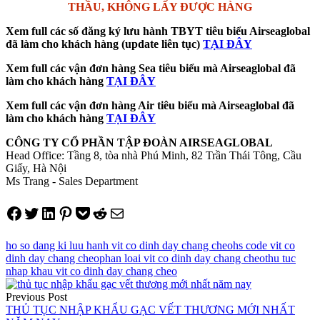
THẦU, KHÔNG LẤY ĐƯỢC HÀNG
Xem full các số đăng ký lưu hành TBYT tiêu biểu Airseaglobal
đã làm cho khách hàng (update liên tục)
TẠI ĐÂY
Xem full các vận đơn hàng Sea tiêu biểu mà Airseaglobal đã
làm cho khách hàng
TẠI ĐÂY
Xem full các vận đơn hàng Air tiêu biểu mà Airseaglobal đã
làm cho khách hàng
TẠI ĐÂY
CÔNG TY CỔ PHẦN TẬP ĐOÀN AIRSEAGLOBAL
Head Office: Tầng 8, tòa nhà Phú Minh, 82 Trần Thái Tông, Cầu
Giấy, Hà Nội
Ms Trang - Sales Department
Share on Facebook
Tweet on Twitter
Share on LinkedIn
Pin on Pinterest
Save to pocket
Share on Reddit
Share via Email
ho so dang ki luu hanh vit co dinh day chang cheo
hs code vit co
dinh day chang cheo
phan loai vit co dinh day chang cheo
thu tuc
nhap khau vit co dinh day chang cheo
Điều
Previous Post
hướng
THỦ TỤC NHẬP KHẨU GẠC VẾT THƯƠNG MỚI NHẤT