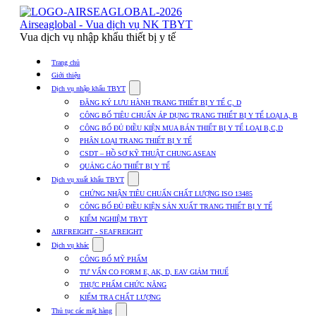
Skip
to
Airseaglobal - Vua dịch vụ NK TBYT
content
Vua dịch vụ nhập khẩu thiết bị y tế
Trang chủ
Giới thiệu
Show
Dịch vụ nhập khẩu TBYT
submenu
ĐĂNG KÝ LƯU HÀNH TRANG THIẾT BỊ Y TẾ C, D
for
CÔNG BỐ TIÊU CHUẨN ÁP DỤNG TRANG THIẾT BỊ Y TẾ LOẠI A, B
Dịch
CÔNG BỐ ĐỦ ĐIỀU KIỆN MUA BÁN THIẾT BỊ Y TẾ LOẠI B,C,D
vụ
nhập
PHÂN LOẠI TRANG THIẾT BỊ Y TẾ
khẩu
CSDT – HỒ SƠ KỸ THUẬT CHUNG ASEAN
TBYT
QUẢNG CÁO THIẾT BỊ Y TẾ
Show
Dịch vụ xuất khẩu TBYT
submenu
CHỨNG NHẬN TIÊU CHUẨN CHẤT LƯỢNG ISO 13485
for
CÔNG BỐ ĐỦ ĐIỀU KIỆN SẢN XUẤT TRANG THIẾT BỊ Y TẾ
Dịch
KIỂM NGHIỆM TBYT
vụ
xuất
AIRFREIGHT - SEAFREIGHT
khẩu
Show
Dịch vụ khác
TBYT
submenu
CÔNG BỐ MỸ PHẨM
for
TƯ VẤN CO FORM E, AK, D, EAV GIẢM THUẾ
Dịch
THỰC PHẨM CHỨC NĂNG
vụ
khác
KIỂM TRA CHẤT LƯỢNG
Show
Thủ tục các mặt hàng