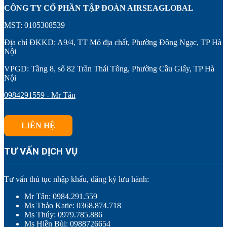
CÔNG TY CỔ PHẦN TẬP ĐOÀN AIRSEAGLOBAL
MST: 0105308539
Địa chỉ ĐKKD: A9/4, TT Mỏ địa chất, Phường Đông Ngạc, TP Hà
Nội
VPGD: Tầng 8, số 82 Trần Thái Tông, Phường Cầu Giấy, TP Hà
Nội
0984291559 - Mr Tân
LIÊN HỆ
TƯ VẤN DỊCH VỤ
Tư vấn thủ tục nhập khẩu, đăng ký lưu hành:
Mr Tân: 0984.291.559
Ms Thảo Katie: 0368.874.718
Ms Thúy: 0979.785.886
Ms Hiền Bùi: 0988726654