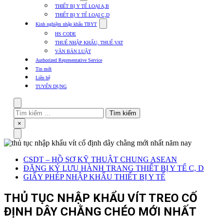
submenu
THIẾT BỊ Y TẾ LOẠI A,B
for
THIẾT BỊ Y TẾ LOẠI C,D
Thủ
Show
tục
Kinh nghiệm nhập khẩu TBYT
submenu
các
HS CODE
for
mặt
THUẾ NHẬP KHẨU, THUẾ VAT
Kinh
hàng
VĂN BẢN LUẬT
nghiệm
nhập
Authorized Representative Service
khẩu
Tin mới
TBYT
Liên hệ
TUYỂN DỤNG
Search
Tìm
kiếm
Close
×
cho:
Menu
CSDT – HỒ SƠ KỸ THUẬT CHUNG ASEAN
ĐĂNG KÝ LƯU HÀNH TRANG THIẾT BỊ Y TẾ C, D
GIẤY PHÉP NHẬP KHẨU THIẾT BỊ Y TẾ
THỦ TỤC NHẬP KHẨU VÍT TREO CỐ
ĐỊNH DÂY CHẰNG CHÉO MỚI NHẤT