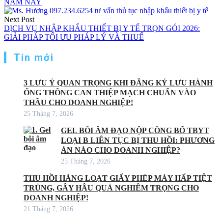
NĂM NAY
bài
viết
Next Post
DỊCH VỤ NHẬP KHẨU THIẾT BỊ Y TẾ TRỌN GÓI 2026:
GIẢI PHÁP TỐI ƯU PHÁP LÝ VÀ THUẾ
Tin mới
3 LƯU Ý QUAN TRỌNG KHI ĐĂNG KÝ LƯU HÀNH
ỐNG THÔNG CAN THIỆP MẠCH CHUẨN VÀO
THẦU CHO DOANH NGHIỆP!
25 Tháng 7, 2026
GEL BÔI ÂM ĐẠO NỘP CÔNG BỐ TBYT
LOẠI B LIÊN TỤC BỊ THU HỒI: PHƯƠNG
ÁN NÀO CHO DOANH NGHIỆP?
25 Tháng 7, 2026
THU HỒI HÀNG LOẠT GIẤY PHÉP MÁY HẤP TIỆT
TRÙNG, GÂY HẬU QUẢ NGHIÊM TRỌNG CHO
DOANH NGHIỆP!
21 Tháng 7, 2026