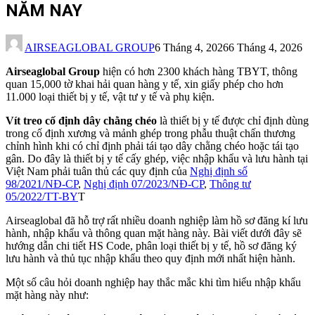
NĂM NAY
AIRSEAGLOBAL GROUP
6 Tháng 4, 2026
6 Tháng 4, 2026
Airseaglobal Group
hiện có hơn 2300 khách hàng TBYT, thông
quan 15,000 tờ khai hải quan hàng y tế, xin giấy phép cho hơn
11.000 loại thiết bị y tế, vật tư y tế và phụ kiện.
Vít treo cố định dây chằng chéo
là thiết bị y tế được chỉ định dùng
trong cố định xương và mảnh ghép trong phẫu thuật chấn thương
chỉnh hình khi có chỉ định phải tái tạo dây chằng chéo hoặc tái tạo
gân. Do đây là thiết bị y tế cấy ghép, việc nhập khẩu và lưu hành tại
Việt Nam phải tuân thủ các quy định của
Nghị định số
98/2021/NĐ-CP
,
Nghị định 07/2023/NĐ-CP
,
Thông tư
05/2022/TT-BY
T
Airseaglobal đã hỗ trợ rất nhiều doanh nghiệp làm hồ sơ đăng kí lưu
hành, nhập khẩu và thông quan mặt hàng này. Bài viết dưới đây sẽ
hướng dẫn chi tiết HS Code, phân loại thiết bị y tế, hồ sơ đăng ký
lưu hành và thủ tục nhập khẩu theo quy định mới nhất hiện hành.
Một số câu hỏi doanh nghiệp hay thắc mắc khi tìm hiểu nhập khẩu
mặt hàng này như: