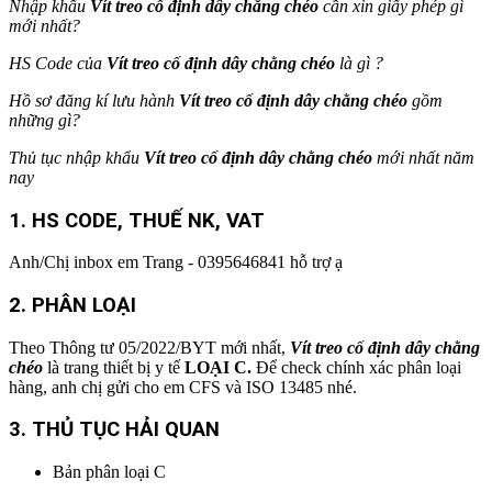
Nhập khẩu
Vít treo cố định dây chằng chéo
cần xin giấy phép gì
mới nhất?
HS Code của
Vít treo cố định dây chằng chéo
là gì ?
Hồ sơ đăng kí lưu hành
Vít treo cố định dây chằng chéo
gồm
những gì?
Thủ tục nhập khẩu
Vít treo cố định dây chằng chéo
mới nhất
năm
nay
1. HS CODE
, THUẾ NK, VAT
Anh/Chị inbox em Trang - 0395646841 hỗ trợ ạ
2.
PHÂN LOẠI
Theo Thông tư 05/2022/BYT mới nhất,
Vít treo cố định dây chằng
chéo
là trang thiết bị y tế
LOẠI C.
Để check chính xác phân loại
hàng, anh chị gửi cho em CFS và ISO 13485 nhé.
3. THỦ TỤC HẢI QUAN
Bản phân loại C