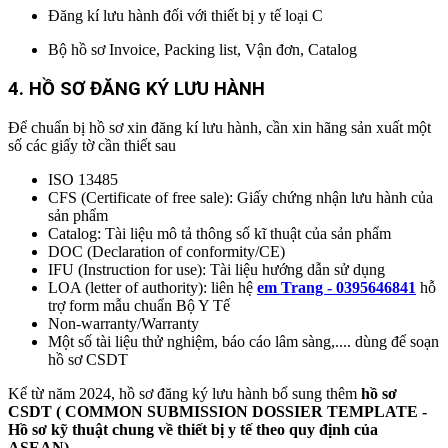
Đăng kí lưu hành đối với thiết bị y tế loại C
Bộ hồ sơ Invoice, Packing list, Vận đơn, Catalog
4. HỒ SƠ ĐĂNG KÝ LƯU HÀNH
Để chuẩn bị hồ sơ xin đăng kí lưu hành, cần xin hãng sản xuất một
số các giấy tờ cần thiết sau
ISO 13485
CFS (Certificate of free sale): Giấy chứng nhận lưu hành của
sản phẩm
Catalog: Tài liệu mô tả thông số kĩ thuật của sản phẩm
DOC (Declaration of conformity/CE)
IFU (Instruction for use): Tài liệu hướng dẫn sử dụng
LOA (letter of authority): liên hệ
em Trang - 0395646841
hỗ
trợ form mẫu chuẩn Bộ Y Tế
Non-warranty/Warranty
Một số tài liệu thử nghiệm, báo cáo lâm sàng,.... dùng để soạn
hồ sơ CSDT
Kể từ năm 2024, hồ sơ đăng ký lưu hành bổ sung thêm
hồ sơ
CSDT
(
COMMON SUBMISSION DOSSIER TEMPLATE
-
Hồ sơ kỹ thuật chung về thiết bị y tế theo quy định của
ASEAN
)