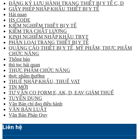
ĐĂNG KÝ LƯU HÀNH TRANG THIẾT BỊ Y TẾ C, D
GIẤY PHÉP NHẬP KHẨU THIẾT BỊ Y TẾ
Hải quan
HS CODE
KIỂM NGHIỆM THIẾT BỊ Y TẾ
KIỂM TRA CHẤT LƯỢNG
KINH NGHIỆM NHẬP KHẨU TBYT
PHÂN LOẠI TRANG THIẾT BỊ Y TẾ
QUẢNG CÁO THIẾT BỊ Y TẾ, MỸ PHẨM, THỰC PHẨM
CHỨC NĂNG
Thông báo
thủ tục hải quan
THỰC PHẨM CHỨC NĂNG
thực phẩm thường
THUẾ NHẬP KHẨU, THUẾ VAT
TIN MỚI
TƯ VẤN CO FORM E, AK, D, EAV GIẢM THUẾ
TUYỂN DỤNG
Văn Bản chỉ đạo điều hành
VĂN BẢN LUẬT
Văn Bản Pháp Quy
Liên hệ