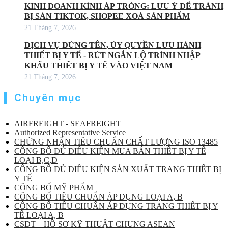
KINH DOANH KÍNH ÁP TRÒNG: LƯU Ý ĐỂ TRÁNH
BỊ SÀN TIKTOK, SHOPEE XOÁ SẢN PHẨM
21 Tháng 7, 2026
DỊCH VỤ ĐỨNG TÊN, ỦY QUYỀN LƯU HÀNH
THIẾT BỊ Y TẾ - RÚT NGẮN LỘ TRÌNH NHẬP
KHẨU THIẾT BỊ Y TẾ VÀO VIỆT NAM
21 Tháng 7, 2026
Chuyên mục
AIRFREIGHT - SEAFREIGHT
Authorized Representative Service
CHỨNG NHẬN TIÊU CHUẨN CHẤT LƯỢNG ISO 13485
CÔNG BỐ ĐỦ ĐIỀU KIỆN MUA BÁN THIẾT BỊ Y TẾ
LOẠI B,C,D
CÔNG BỐ ĐỦ ĐIỀU KIỆN SẢN XUẤT TRANG THIẾT BỊ
Y TẾ
CÔNG BỐ MỸ PHẨM
CÔNG BỐ TIÊU CHUẨN ÁP DỤNG LOẠI A, B
CÔNG BỐ TIÊU CHUẨN ÁP DỤNG TRANG THIẾT BỊ Y
TẾ LOẠI A, B
CSDT – HỒ SƠ KỸ THUẬT CHUNG ASEAN