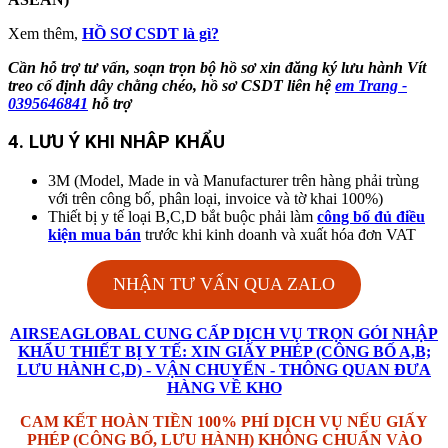
Xem thêm,
HỒ SƠ CSDT là gì?
Cần hỗ trợ tư vấn, soạn trọn bộ hồ sơ xin đăng ký lưu hành
Vít
treo cố định dây chằng chéo
, hồ sơ CSDT liên hệ
em Trang -
0395646841
hỗ trợ
4. LƯU Ý KHI NHÂP KHẨU
3M (Model, Made in và Manufacturer trên hàng phải trùng
với trên công bố, phân loại, invoice và tờ khai 100%)
Thiết bị y tế loại B,C,D bắt buộc phải làm
công bố đủ điều
kiện mua bán
trước khi kinh doanh và xuất hóa đơn VAT
NHẬN TƯ VẤN QUA ZALO
AIRSEAGLOBAL CUNG CẤP DỊCH VỤ TRỌN GÓI NHẬP
KHẨU THIẾT BỊ Y TẾ: XIN GIẤY PHÉP (CÔNG BỐ A,B;
LƯU HÀNH C,D) - VẬN CHUYỂN - THÔNG QUAN ĐƯA
HÀNG VỀ KHO
CAM KẾT HOÀN TIỀN 100% PHÍ DỊCH VỤ NẾU GIẤY
PHÉP (CÔNG BỐ, LƯU HÀNH) KHÔNG CHUẨN VÀO