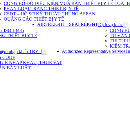
Dịch
CÔNG BỐ ĐỦ ĐIỀU KIỆN MUA BÁN THIẾT BỊ Y TẾ LOẠI B
vụ
PHÂN LOẠI TRANG THIẾT BỊ Y TẾ
nhập
khẩu
CSDT – HỒ SƠ KỸ THUẬT CHUNG ASEAN
TBYT
QUẢNG CÁO THIẾT BỊ Y TẾ
AIRFREIGHT - SEAFREIGHT
Dịch vụ khác
Sh
su
ISO 13485
CÔNG B
for
G THIẾT BỊ Y TẾ
TƯ VẤN 
Dị
THỰC P
vụ
KIỂM TR
kh
Authorized Representative Service
Ti
hiệm nhập khẩu TBYT
Show
submenu
S CODE
for
HUẾ NHẬP KHẨU, THUẾ VAT
Kinh
ĂN BẢN LUẬT
nghiệm
nhập
khẩu
TBYT