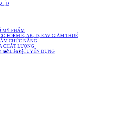
,C,D
ow
bmenu
Ố MỸ PHẨM
CO FORM E, AK, D, EAV GIẢM THUẾ
ch
HẨM CHỨC NĂNG
A CHẤT LƯỢNG
ác
n mới
Liên hệ
TUYỂN DỤNG