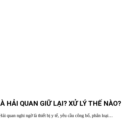
 HẢI QUAN GIỮ LẠI? XỬ LÝ THẾ NÀO?
i quan nghi ngờ là thiết bị y tế, yêu cầu công bố, phân loại…