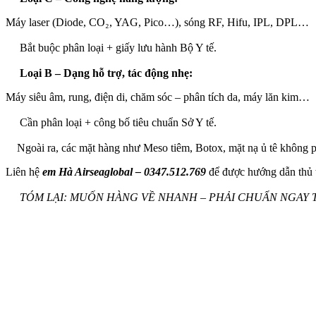
Máy laser (Diode, CO₂, YAG, Pico…), sóng RF, Hifu, IPL, DPL…
Bắt buộc phân loại + giấy lưu hành Bộ Y tế.
Loại B – Dạng hỗ trợ, tác động nhẹ:
Máy siêu âm, rung, điện di, chăm sóc – phân tích da, máy lăn kim…
Cần phân loại + công bố tiêu chuẩn Sở Y tế.
Ngoài ra, các mặt hàng như Meso tiêm, Botox, mặt nạ ủ tê khôn
Liên hệ
em Hà Airseaglobal – 0347.512.769
để được hướng dẫn thủ 
TÓM LẠI: MUỐN HÀNG VỀ NHANH – PHẢI CHUẨN NGAY
Điều
hướng
bài
viết