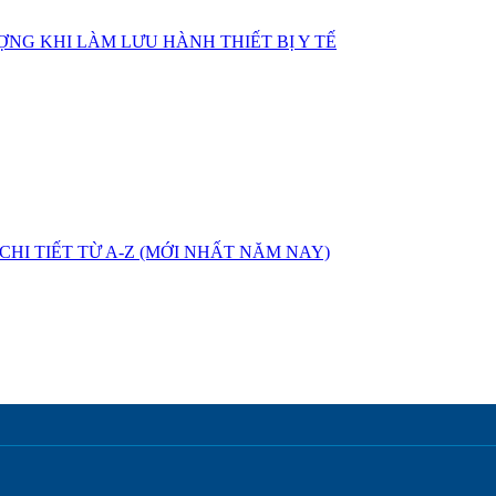
NG KHI LÀM LƯU HÀNH THIẾT BỊ Y TẾ
HI TIẾT TỪ A-Z (MỚI NHẤT NĂM NAY)