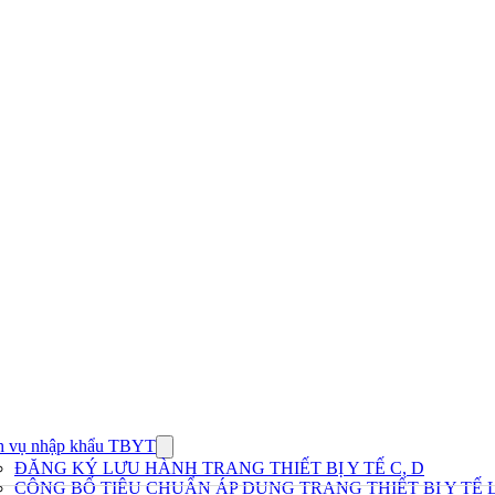
h vụ nhập khẩu TBYT
Show
submenu
ĐĂNG KÝ LƯU HÀNH TRANG THIẾT BỊ Y TẾ C, D
for
CÔNG BỐ TIÊU CHUẨN ÁP DỤNG TRANG THIẾT BỊ Y TẾ L