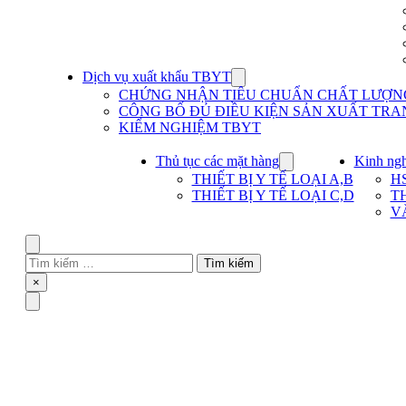
Dịch vụ xuất khẩu TBYT
Show
submenu
CHỨNG NHẬN TIÊU CHUẨN CHẤT LƯỢNG 
for
CÔNG BỐ ĐỦ ĐIỀU KIỆN SẢN XUẤT TRAN
Dịch
KIỂM NGHIỆM TBYT
vụ
xuất
khẩu
Thủ tục các mặt hàng
Kinh ng
Show
TBYT
submenu
THIẾT BỊ Y TẾ LOẠI A,B
H
for
THIẾT BỊ Y TẾ LOẠI C,D
T
Thủ
V
tục
các
mặt
Search
hàng
Tìm
kiếm
Close
×
cho:
Menu