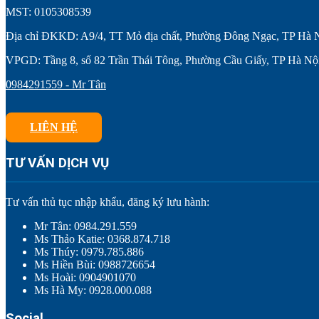
MST: 0105308539
Địa chỉ ĐKKD: A9/4, TT Mỏ địa chất, Phường Đông Ngạc, TP Hà 
VPGD: Tầng 8, số 82 Trần Thái Tông, Phường Cầu Giấy, TP Hà Nộ
0984291559 - Mr Tân
LIÊN HỆ
TƯ VẤN DỊCH VỤ
Tư vấn thủ tục nhập khẩu, đăng ký lưu hành:
Mr Tân: 0984.291.559
Ms Thảo Katie: 0368.874.718
Ms Thúy: 0979.785.886
Ms Hiền Bùi: 0988726654
Ms Hoài: 0904901070
Ms Hà My: 0928.000.088
Social