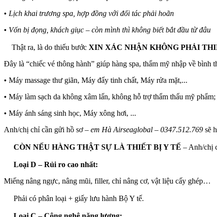
•
Lịch khai trương spa, hợp đồng với đối tác phải hoãn
•
Vốn bị đọng, khách giục – còn mình thì không biết bắt đầu từ đâu
Thật ra, là do thiếu bước
XIN XÁC NHẬN KHÔNG PHẢI THIẾ
Đây là “chiếc vé thông hành” giúp hàng spa, thẩm mỹ nhập về bình t
• Máy massage thư giãn, Máy đẩy tinh chất, Máy rửa mặt,...
• Máy làm sạch da không xâm lấn, không hỗ trợ thẩm thấu mỹ phẩm; 
• Máy ánh sáng sinh học, Máy xông hơi, ...
Anh/chị chỉ cần gửi hồ sơ –
em Hà Airseaglobal – 0347.512.769
sẽ h
CÒN NẾU HÀNG THẬT SỰ LÀ THIẾT BỊ Y TẾ
– Anh/chị 
Loại D – Rủi ro cao nhất:
Miếng nâng ngực, nâng mũi, filler, chỉ nâng cơ, vật liệu cấy ghép…
Phải có phân loại + giấy lưu hành Bộ Y tế.
Loại C – Công nghệ năng lượng: