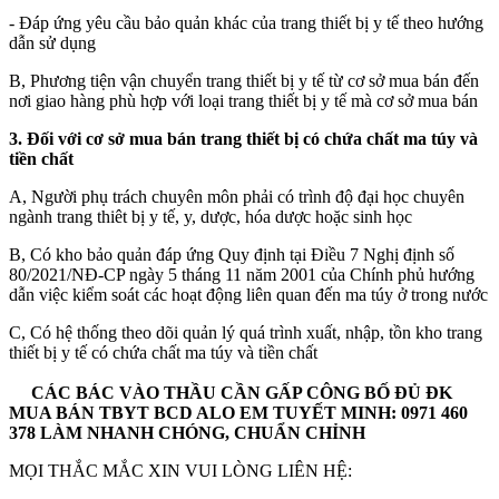
- Đáp ứng yêu cầu bảo quản khác của trang thiết bị y tế theo hướng
dẫn sử dụng
B, Phương tiện vận chuyển trang thiết bị y tế từ cơ sở mua bán đến
nơi giao hàng phù hợp với loại trang thiết bị y tế mà cơ sở mua bán
3. Đối với cơ sở mua bán trang thiết bị có chứa chất ma túy và
tiền chất
A, Người phụ trách chuyên môn phải có trình độ đại học chuyên
ngành trang thiêt bị y tế, y, dược, hóa dược hoặc sinh học
B, Có kho bảo quản đáp ứng Quy định tại Điều 7 Nghị định số
80/2021/NĐ-CP ngày 5 tháng 11 năm 2001 của Chính phủ hướng
dẫn việc kiểm soát các hoạt động liên quan đến ma túy ở trong nước
C, Có hệ thống theo dõi quản lý quá trình xuất, nhập, tồn kho trang
thiết bị y tế có chứa chất ma túy và tiền chất
CÁC BÁC VÀO THẦU CẦN GẤP CÔNG BỐ ĐỦ ĐK
MUA BÁN TBYT BCD ALO EM TUYẾT MINH: 0971 460
378 LÀM NHANH CHÓNG, CHUẨN CHỈNH
MỌI THẮC MẮC XIN VUI LÒNG LIÊN HỆ: