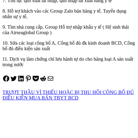
7. Thủ tục tạm xuất tái nhập, tạm nhập tái xuất hàng y tế
8. Hỗ trợ khách vào các Group Zalo bán hàng y tế, Tuyển dụng
nhân sự y tế,
9. Tìm nhà cung cấp, Group Hỗ trợ nhập khẩu y tế ( Hệ sinh thái
của Airseaglobal Group )
10. Sửa các loại công bố A, Công bố đủ đk kinh doanh BCD, Công
bố đủ điều kiện sản xuất
11. Dịch vụ làm chứng chỉ lưu hành tự do cho hàng loại A sản xuất
trong nước
Share on Facebook
Tweet on Twitter
Share on LinkedIn
Pin on Pinterest
Save to pocket
Share on Reddit
Share via Email
TRƯỢT THẦU VÌ THIẾU HOẶC BỊ THU HỒI CÔNG BỐ ĐỦ
ĐIỀU KIỆN MUA BÁN TBYT BCD
Điều
hướng
bài
viết