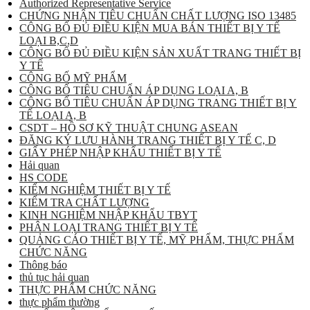
Authorized Representative Service
CHỨNG NHẬN TIÊU CHUẨN CHẤT LƯỢNG ISO 13485
CÔNG BỐ ĐỦ ĐIỀU KIỆN MUA BÁN THIẾT BỊ Y TẾ
LOẠI B,C,D
CÔNG BỐ ĐỦ ĐIỀU KIỆN SẢN XUẤT TRANG THIẾT BỊ
Y TẾ
CÔNG BỐ MỸ PHẨM
CÔNG BỐ TIÊU CHUẨN ÁP DỤNG LOẠI A, B
CÔNG BỐ TIÊU CHUẨN ÁP DỤNG TRANG THIẾT BỊ Y
TẾ LOẠI A, B
CSDT – HỒ SƠ KỸ THUẬT CHUNG ASEAN
ĐĂNG KÝ LƯU HÀNH TRANG THIẾT BỊ Y TẾ C, D
GIẤY PHÉP NHẬP KHẨU THIẾT BỊ Y TẾ
Hải quan
HS CODE
KIỂM NGHIỆM THIẾT BỊ Y TẾ
KIỂM TRA CHẤT LƯỢNG
KINH NGHIỆM NHẬP KHẨU TBYT
PHÂN LOẠI TRANG THIẾT BỊ Y TẾ
QUẢNG CÁO THIẾT BỊ Y TẾ, MỸ PHẨM, THỰC PHẨM
CHỨC NĂNG
Thông báo
thủ tục hải quan
THỰC PHẨM CHỨC NĂNG
thực phẩm thường