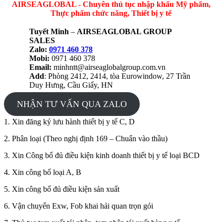
AIRSEAGLOBAL - Chuyên thủ tục nhập khẩu Mỹ phẩm,
Thực phẩm chức năng, Thiết bị y tế
Tuyết Minh
–
AIRSEAGLOBAL GROUP
SALES
Zalo:
0971 460 378
Mobi:
0971 460 378
Email:
minhntt@airseaglobalgroup.com.vn
Add
: Phòng 2412, 2414, tòa Eurowindow, 27 Trần
Duy Hưng, Cầu Giấy, HN
NHẬN TƯ VẤN QUA ZALO
1. Xin đăng ký lưu hành thiết bị y tế C, D
2. Phân loại (Theo nghị định 169 – Chuẩn vào thầu)
3. Xin Công bố đủ điều kiện kinh doanh thiết bị y tế loại BCD
4. Xin công bố loại A, B
5. Xin công bố đủ điều kiện sản xuất
6. Vận chuyển Exw, Fob khai hải quan trọn gói