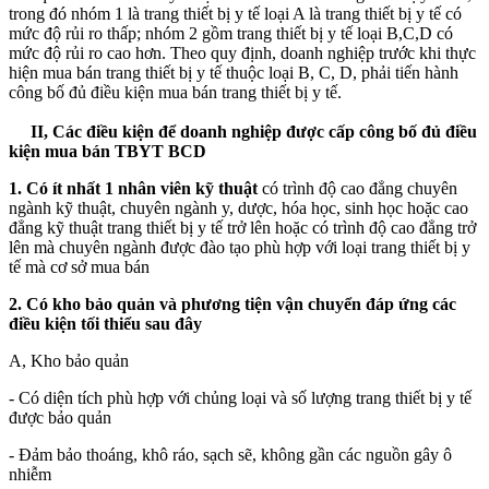
trong đó nhóm 1 là trang thiết bị y tế loại A là trang thiết bị y tế có
mức độ rủi ro thấp; nhóm 2 gồm trang thiết bị y tế loại B,C,D có
mức độ rủi ro cao hơn. Theo quy định, doanh nghiệp trước khi thực
hiện mua bán trang thiết bị y tế thuộc loại B, C, D, phải tiến hành
công bố đủ điều kiện mua bán trang thiết bị y tế.
II, Các điều kiện để doanh nghiệp được cấp công bố đủ điều
kiện mua bán TBYT BCD
1. Có ít nhất 1 nhân viên kỹ thuật
có trình độ cao đẳng chuyên
ngành kỹ thuật, chuyên ngành y, dược, hóa học, sinh học hoặc cao
đẳng kỹ thuật trang thiết bị y tế trở lên hoặc có trình độ cao đẳng trở
lên mà chuyên ngành được đào tạo phù hợp với loại trang thiết bị y
tế mà cơ sở mua bán
2. Có kho bảo quản và phương tiện vận chuyển đáp ứng các
điều kiện tối thiểu sau đây
A, Kho bảo quản
- Có diện tích phù hợp với chủng loại và số lượng trang thiết bị y tế
được bảo quản
- Đảm bảo thoáng, khô ráo, sạch sẽ, không gần các nguồn gây ô
nhiễm