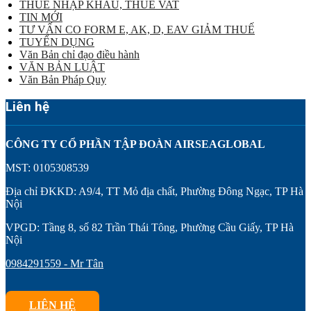
THUẾ NHẬP KHẨU, THUẾ VAT
TIN MỚI
TƯ VẤN CO FORM E, AK, D, EAV GIẢM THUẾ
TUYỂN DỤNG
Văn Bản chỉ đạo điều hành
VĂN BẢN LUẬT
Văn Bản Pháp Quy
Liên hệ
CÔNG TY CỔ PHẦN TẬP ĐOÀN AIRSEAGLOBAL
MST: 0105308539
Địa chỉ ĐKKD: A9/4, TT Mỏ địa chất, Phường Đông Ngạc, TP Hà
Nội
VPGD: Tầng 8, số 82 Trần Thái Tông, Phường Cầu Giấy, TP Hà
Nội
0984291559 - Mr Tân
LIÊN HỆ