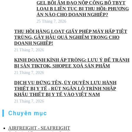
GEL BÔI ÂM ĐẠO NỘP CÔNG BỐ TBYT
LOẠI B LIÊN TỤC BỊ THU HỒI: PHƯƠNG
ÁN NÀO CHO DOANH NGHIỆP?
25 Tháng 7, 2026
THU HỒI HÀNG LOẠT GIẤY PHÉP MÁY HẤP TIỆT
TRÙNG, GÂY HẬU QUẢ NGHIÊM TRỌNG CHO
DOANH NGHIỆP!
21 Tháng 7, 2026
KINH DOANH KÍNH ÁP TRÒNG: LƯU Ý ĐỂ TRÁNH
BỊ SÀN TIKTOK, SHOPEE XOÁ SẢN PHẨM
21 Tháng 7, 2026
DỊCH VỤ ĐỨNG TÊN, ỦY QUYỀN LƯU HÀNH
THIẾT BỊ Y TẾ - RÚT NGẮN LỘ TRÌNH NHẬP
KHẨU THIẾT BỊ Y TẾ VÀO VIỆT NAM
21 Tháng 7, 2026
Chuyên mục
AIRFREIGHT - SEAFREIGHT