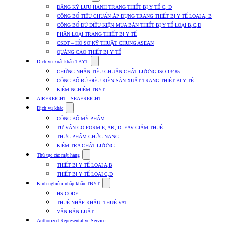
submenu
ĐĂNG KÝ LƯU HÀNH TRANG THIẾT BỊ Y TẾ C, D
for
CÔNG BỐ TIÊU CHUẨN ÁP DỤNG TRANG THIẾT BỊ Y TẾ LOẠI A, B
Dịch
CÔNG BỐ ĐỦ ĐIỀU KIỆN MUA BÁN THIẾT BỊ Y TẾ LOẠI B,C,D
vụ
nhập
PHÂN LOẠI TRANG THIẾT BỊ Y TẾ
khẩu
CSDT – HỒ SƠ KỸ THUẬT CHUNG ASEAN
TBYT
QUẢNG CÁO THIẾT BỊ Y TẾ
Show
Dịch vụ xuất khẩu TBYT
submenu
CHỨNG NHẬN TIÊU CHUẨN CHẤT LƯỢNG ISO 13485
for
CÔNG BỐ ĐỦ ĐIỀU KIỆN SẢN XUẤT TRANG THIẾT BỊ Y TẾ
Dịch
KIỂM NGHIỆM TBYT
vụ
xuất
AIRFREIGHT - SEAFREIGHT
khẩu
Show
Dịch vụ khác
TBYT
submenu
CÔNG BỐ MỸ PHẨM
for
TƯ VẤN CO FORM E, AK, D, EAV GIẢM THUẾ
Dịch
THỰC PHẨM CHỨC NĂNG
vụ
khác
KIỂM TRA CHẤT LƯỢNG
Show
Thủ tục các mặt hàng
submenu
THIẾT BỊ Y TẾ LOẠI A,B
for
THIẾT BỊ Y TẾ LOẠI C,D
Thủ
Show
tục
Kinh nghiệm nhập khẩu TBYT
submenu
các
HS CODE
for
mặt
THUẾ NHẬP KHẨU, THUẾ VAT
Kinh
hàng
VĂN BẢN LUẬT
nghiệm
nhập
Authorized Representative Service