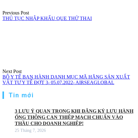
Previous Post
THỦ TỤC NHẬP KHẨU QUE THỬ THAI
Next Post
BỘ Y TẾ BAN HÀNH DANH MỤC MÃ HÃNG SẢN XUẤT
VẬT TƯ Y TẾ ĐỢT 3- 05.07.2022- AIRSEAGLOBAL
Tin mới
3 LƯU Ý QUAN TRỌNG KHI ĐĂNG KÝ LƯU HÀNH
ỐNG THÔNG CAN THIỆP MẠCH CHUẨN VÀO
THẦU CHO DOANH NGHIỆP!
25 Tháng 7, 2026