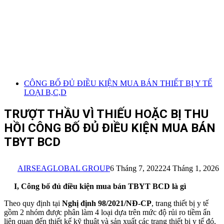
CÔNG BỐ ĐỦ ĐIỀU KIỆN MUA BÁN THIẾT BỊ Y TẾ
LOẠI B,C,D
TRƯỢT THẦU VÌ THIẾU HOẶC BỊ THU
HỒI CÔNG BỐ ĐỦ ĐIỀU KIỆN MUA BÁN
TBYT BCD
AIRSEAGLOBAL GROUP
6 Tháng 7, 2022
24 Tháng 1, 2026
I, Công bố đủ điều kiện mua bán TBYT BCD là gì
Theo quy định tại
Nghị định 98/2021/NĐ-CP
, trang thiết bị y tế
gồm 2 nhóm được phân làm 4 loại dựa trên mức độ rủi ro tiềm ẩn
liên quan đến thiết kế kỹ thuật và sản xuất các trang thiết bị y tế đó,