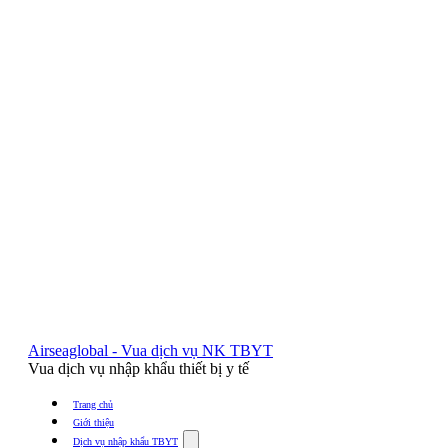
Airseaglobal - Vua dịch vụ NK TBYT
Vua dịch vụ nhập khẩu thiết bị y tế
Trang chủ
Giới thiệu
Show
Dịch vụ nhập khẩu TBYT