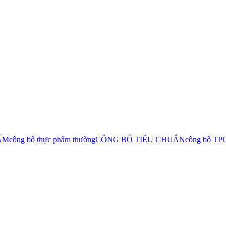
ẨM
công bố thực phẩm thường
CÔNG BỐ TIÊU CHUẨN
công bố TP