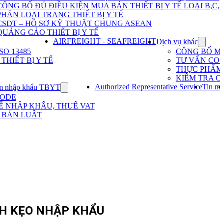
Dịch
CÔNG BỐ ĐỦ ĐIỀU KIỆN MUA BÁN THIẾT BỊ Y TẾ LOẠI B,C
vụ
PHÂN LOẠI TRANG THIẾT BỊ Y TẾ
nhập
khẩu
CSDT – HỒ SƠ KỸ THUẬT CHUNG ASEAN
TBYT
QUẢNG CÁO THIẾT BỊ Y TẾ
AIRFREIGHT - SEAFREIGHT
Dịch vụ khác
Show
subme
O 13485
CÔNG BỐ 
for
HIẾT BỊ Y TẾ
TƯ VẤN CO 
Dịch
THỰC PHẨ
vụ
KIỂM TRA 
khác
Authorized Representative Service
Tin m
m nhập khẩu TBYT
Show
submenu
CODE
for
Ế NHẬP KHẨU, THUẾ VAT
Kinh
 BẢN LUẬT
nghiệm
nhập
khẩu
TBYT
H KẸO NHẬP KHẨU