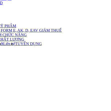
,D
nu
MỸ PHẨM
FORM E, AK, D, EAV GIẢM THUẾ
M CHỨC NĂNG
CHẤT LƯỢNG
ới
Liên hệ
TUYỂN DỤNG