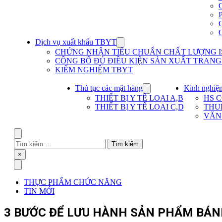
Dịch vụ xuất khẩu TBYT
Show
submenu
CHỨNG NHẬN TIÊU CHUẨN CHẤT LƯỢNG IS
for
CÔNG BỐ ĐỦ ĐIỀU KIỆN SẢN XUẤT TRANG T
Dịch
KIỂM NGHIỆM TBYT
vụ
xuất
khẩu
Thủ tục các mặt hàng
Kinh nghiệ
Show
TBYT
submenu
THIẾT BỊ Y TẾ LOẠI A,B
HS 
for
THIẾT BỊ Y TẾ LOẠI C,D
THU
Thủ
VĂN
tục
các
mặt
Search
hàng
Tìm
kiếm
Close
×
cho:
Menu
THỰC PHẨM CHỨC NĂNG
TIN MỚI
3 BƯỚC ĐỂ LƯU HÀNH SẢN PHẨM BÁN