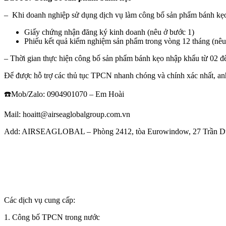
– Khi doanh nghiệp sử dụng dịch vụ làm công bố sản phẩm bánh kẹo t
Giấy chứng nhận đăng ký kinh doanh (nêu ở bước 1)
Phiếu kết quả kiểm nghiệm sản phẩm trong vòng 12 tháng (nê
– Thời gian thực hiện công bố sản phẩm bánh kẹo nhập khẩu từ 02 đ
Để được hỗ trợ các thủ tục TPCN nhanh chóng và chính xác nhất, anh
☎️Mob/Zalo: 0904901070 – Em Hoài
Mail: hoaitt@airseaglobalgroup.com.vn
Add: AIRSEAGLOBAL – Phòng 2412, tòa Eurowindow, 27 Trần Du
Các dịch vụ cung cấp:
1. Công bố TPCN trong nước