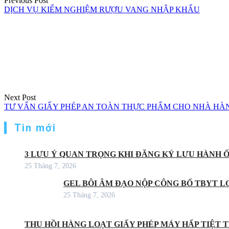
Previous Post
DỊCH VỤ KIỂM NGHIỆM RƯỢU VANG NHẬP KHẨU
Next Post
TƯ VẤN GIẤY PHÉP AN TOÀN THỰC PHẨM CHO NHÀ HÀ
Tin mới
3 LƯU Ý QUAN TRỌNG KHI ĐĂNG KÝ LƯU HÀNH 
25 Tháng 7, 2026
GEL BÔI ÂM ĐẠO NỘP CÔNG BỐ TBYT LO
25 Tháng 7, 2026
THU HỒI HÀNG LOẠT GIẤY PHÉP MÁY HẤP TIỆT