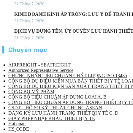
21 Tháng 7, 2026
KINH DOANH KÍNH ÁP TRÒNG: LƯU Ý ĐỂ TRÁNH 
21 Tháng 7, 2026
DỊCH VỤ ĐỨNG TÊN, ỦY QUYỀN LƯU HÀNH THIẾT 
21 Tháng 7, 2026
Chuyên mục
AIRFREIGHT - SEAFREIGHT
Authorized Representative Service
CHỨNG NHẬN TIÊU CHUẨN CHẤT LƯỢNG ISO 13485
CÔNG BỐ ĐỦ ĐIỀU KIỆN MUA BÁN THIẾT BỊ Y TẾ LOẠI
CÔNG BỐ ĐỦ ĐIỀU KIỆN SẢN XUẤT TRANG THIẾT BỊ Y
CÔNG BỐ MỸ PHẨM
CÔNG BỐ TIÊU CHUẨN ÁP DỤNG LOẠI A, B
CÔNG BỐ TIÊU CHUẨN ÁP DỤNG TRANG THIẾT BỊ Y TẾ
CSDT – HỒ SƠ KỸ THUẬT CHUNG ASEAN
ĐĂNG KÝ LƯU HÀNH TRANG THIẾT BỊ Y TẾ C, D
GIẤY PHÉP NHẬP KHẨU THIẾT BỊ Y TẾ
Hải quan
HS CODE