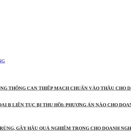
NG
ỐNG THÔNG CAN THIỆP MẠCH CHUẨN VÀO THẦU CHO D
ẠI B LIÊN TỤC BỊ THU HỒI: PHƯƠNG ÁN NÀO CHO DOA
 TRÙNG, GÂY HẬU QUẢ NGHIÊM TRỌNG CHO DOANH NGH