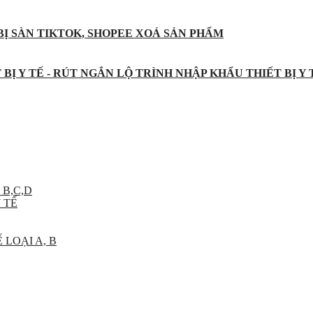
BỊ SÀN TIKTOK, SHOPEE XOÁ SẢN PHẨM
BỊ Y TẾ - RÚT NGẮN LỘ TRÌNH NHẬP KHẨU THIẾT BỊ Y
 B,C,D
 TẾ
 LOẠI A, B