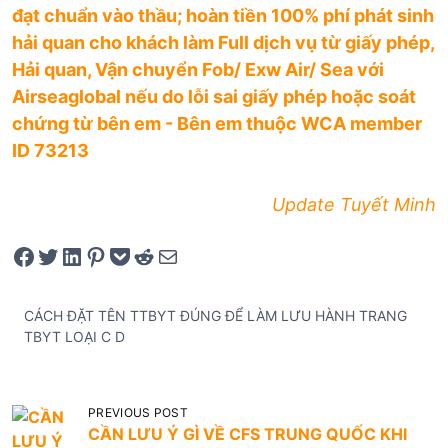
đạt chuẩn vào thầu; hoàn tiền 100% phí phát sinh
hải quan cho khách làm Full dịch vụ từ giấy phép,
Hải quan, Vận chuyển Fob/ Exw Air/ Sea với
Airseaglobal nếu do lỗi sai giấy phép hoặc soát
chứng từ bên em - Bên em thuộc WCA member
ID 73213
Update Tuyết Minh
Share on Facebook
Tweet on Twitter
Share on LinkedIn
Pin on Pinterest
Save to pocket
Share on Reddit
Share via Email
CÁCH ĐẶT TÊN TTBYT ĐÚNG ĐỂ LÀM LƯU HÀNH TRANG
TBYT LOẠI C D
Đ
PREVIOUS POST
CẦN LƯU Ý GÌ VỀ CFS TRUNG QUỐC KHI