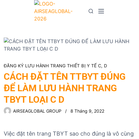
S
k
M
S
i
e
e
p
n
a
t
u
r
o
c
c
h
o
n
ĐĂNG KÝ LƯU HÀNH TRANG THIẾT BỊ Y TẾ C, D
t
CÁCH ĐẶT TÊN TTBYT ĐÚNG
e
n
ĐỂ LÀM LƯU HÀNH TRANG
t
TBYT LOẠI C D
AIRSEAGLOBAL GROUP
8 Tháng 9, 2022
Việc đặt tên trang TBYT sao cho đúng là vô cùng