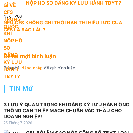
i
NỘP HỒ SƠ ĐĂNG KÝ LƯU HÀNH TBYT?
ề
u
NEXT POST
NẾU CFS KHÔNG GHI THỜI HẠN THÌ HIỆU LỰC CỦA
h
CFS LÀ BAO LÂU?
ư
ớ
n
Để lại một bình luận
g
Bạn phải
đăng nhập
để gửi bình luận.
b
à
i
TIN MỚI
v
3 LƯU Ý QUAN TRỌNG KHI ĐĂNG KÝ LƯU HÀNH ỐNG
i
THÔNG CAN THIỆP MẠCH CHUẨN VÀO THẦU CHO
ế
DOANH NGHIỆP!
t
25 Tháng 7, 2026
GEL BÔI ÂM ĐẠO NỘP CÔNG BỐ TBYT LOẠI