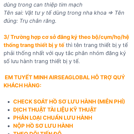
dùng trong can thiệp tim mạch
Tên sai: Vật tư y tế dùng trong nha khoa => Tên
đúng: Trụ chân răng.
3/ Trường hợp cơ sở đăng ký theo bộ/cụm/họ/hệ
thống trang thiết bị y tế
thì tên trang thiết bị y tế
phải thống nhất với quy tắc phân nhóm đăng ký
số lưu hành trang thiết bị y tế.
EM TUYẾT MINH AIRSEAGLOBAL HỖ TRỢ QUÝ
KHÁCH HÀNG:
CHECK SOÁT HỒ SƠ LƯU HÀNH (MIỄN PHÍ)
DỊCH THUẬT TÀI LIỆU KỸ THUẬT
PHÂN LOẠI CHUẨN LƯU HÀNH
NỘP HỒ SƠ LƯU HÀNH
THEO DÕI TIẾN ĐỘ