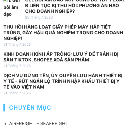
B LIÊN TỤC BỊ THU HỒI: PHƯƠNG ÁN NÀO
CHO DOANH NGHIỆP?
25 Tháng 7, 2026
THU HỒI HÀNG LOẠT GIẤY PHÉP MÁY HẤP TIỆT
TRÙNG, GÂY HẬU QUẢ NGHIÊM TRỌNG CHO DOANH
NGHIỆP!
21 Tháng 7, 2026
KINH DOANH KÍNH ÁP TRÒNG: LƯU Ý ĐỂ TRÁNH BỊ
SÀN TIKTOK, SHOPEE XOÁ SẢN PHẨM
21 Tháng 7, 2026
DỊCH VỤ ĐỨNG TÊN, ỦY QUYỀN LƯU HÀNH THIẾT BỊ
Y TẾ - RÚT NGẮN LỘ TRÌNH NHẬP KHẨU THIẾT BỊ Y
TẾ VÀO VIỆT NAM
21 Tháng 7, 2026
CHUYÊN MỤC
AIRFREIGHT - SEAFREIGHT