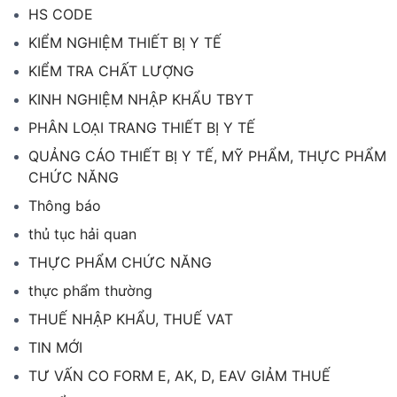
HS CODE
KIỂM NGHIỆM THIẾT BỊ Y TẾ
KIỂM TRA CHẤT LƯỢNG
KINH NGHIỆM NHẬP KHẨU TBYT
PHÂN LOẠI TRANG THIẾT BỊ Y TẾ
QUẢNG CÁO THIẾT BỊ Y TẾ, MỸ PHẨM, THỰC PHẨM
CHỨC NĂNG
Thông báo
thủ tục hải quan
THỰC PHẨM CHỨC NĂNG
thực phẩm thường
THUẾ NHẬP KHẨU, THUẾ VAT
TIN MỚI
TƯ VẤN CO FORM E, AK, D, EAV GIẢM THUẾ