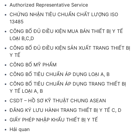
Authorized Representative Service
CHỨNG NHẬN TIÊU CHUẨN CHẤT LƯỢNG ISO
13485
CÔNG BỐ ĐỦ ĐIỀU KIỆN MUA BÁN THIẾT BỊ Y TẾ
LOẠI B,C,D
CÔNG BỐ ĐỦ ĐIỀU KIỆN SẢN XUẤT TRANG THIẾT BỊ
Y TẾ
CÔNG BỐ MỸ PHẨM
CÔNG BỐ TIÊU CHUẨN ÁP DỤNG LOẠI A, B
CÔNG BỐ TIÊU CHUẨN ÁP DỤNG TRANG THIẾT BỊ
Y TẾ LOẠI A, B
CSDT – HỒ SƠ KỸ THUẬT CHUNG ASEAN
ĐĂNG KÝ LƯU HÀNH TRANG THIẾT BỊ Y TẾ C, D
GIẤY PHÉP NHẬP KHẨU THIẾT BỊ Y TẾ
Hải quan