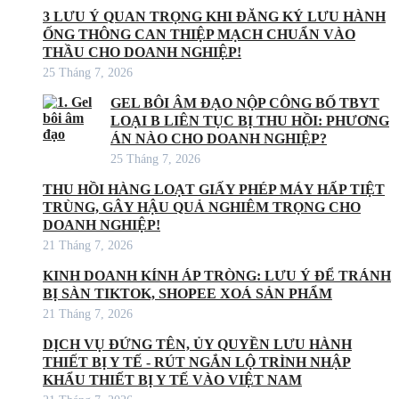
3 LƯU Ý QUAN TRỌNG KHI ĐĂNG KÝ LƯU HÀNH
ỐNG THÔNG CAN THIỆP MẠCH CHUẨN VÀO
THẦU CHO DOANH NGHIỆP!
25 Tháng 7, 2026
GEL BÔI ÂM ĐẠO NỘP CÔNG BỐ TBYT
LOẠI B LIÊN TỤC BỊ THU HỒI: PHƯƠNG
ÁN NÀO CHO DOANH NGHIỆP?
25 Tháng 7, 2026
THU HỒI HÀNG LOẠT GIẤY PHÉP MÁY HẤP TIỆT
TRÙNG, GÂY HẬU QUẢ NGHIÊM TRỌNG CHO
DOANH NGHIỆP!
21 Tháng 7, 2026
KINH DOANH KÍNH ÁP TRÒNG: LƯU Ý ĐỂ TRÁNH
BỊ SÀN TIKTOK, SHOPEE XOÁ SẢN PHẨM
21 Tháng 7, 2026
DỊCH VỤ ĐỨNG TÊN, ỦY QUYỀN LƯU HÀNH
THIẾT BỊ Y TẾ - RÚT NGẮN LỘ TRÌNH NHẬP
KHẨU THIẾT BỊ Y TẾ VÀO VIỆT NAM