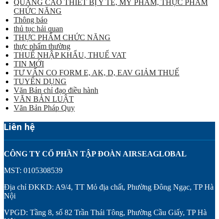
QUẢNG CÁO THIẾT BỊ Y TẾ, MỸ PHẨM, THỰC PHẨM
CHỨC NĂNG
Thông báo
thủ tục hải quan
THỰC PHẨM CHỨC NĂNG
thực phẩm thường
THUẾ NHẬP KHẨU, THUẾ VAT
TIN MỚI
TƯ VẤN CO FORM E, AK, D, EAV GIẢM THUẾ
TUYỂN DỤNG
Văn Bản chỉ đạo điều hành
VĂN BẢN LUẬT
Văn Bản Pháp Quy
Liên hệ
CÔNG TY CỔ PHẦN TẬP ĐOÀN AIRSEAGLOBAL
MST: 0105308539
Địa chỉ ĐKKD: A9/4, TT Mỏ địa chất, Phường Đông Ngạc, TP Hà
Nội
VPGD: Tầng 8, số 82 Trần Thái Tông, Phường Cầu Giấy, TP Hà