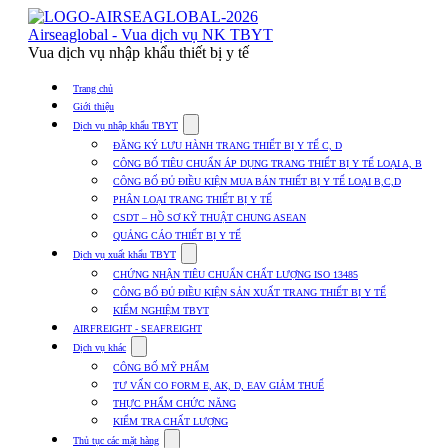
Skip
to
Airseaglobal - Vua dịch vụ NK TBYT
content
Vua dịch vụ nhập khẩu thiết bị y tế
Trang chủ
Giới thiệu
Show
Dịch vụ nhập khẩu TBYT
submenu
ĐĂNG KÝ LƯU HÀNH TRANG THIẾT BỊ Y TẾ C, D
for
CÔNG BỐ TIÊU CHUẨN ÁP DỤNG TRANG THIẾT BỊ Y TẾ LOẠI A, B
Dịch
CÔNG BỐ ĐỦ ĐIỀU KIỆN MUA BÁN THIẾT BỊ Y TẾ LOẠI B,C,D
vụ
nhập
PHÂN LOẠI TRANG THIẾT BỊ Y TẾ
khẩu
CSDT – HỒ SƠ KỸ THUẬT CHUNG ASEAN
TBYT
QUẢNG CÁO THIẾT BỊ Y TẾ
Show
Dịch vụ xuất khẩu TBYT
submenu
CHỨNG NHẬN TIÊU CHUẨN CHẤT LƯỢNG ISO 13485
for
CÔNG BỐ ĐỦ ĐIỀU KIỆN SẢN XUẤT TRANG THIẾT BỊ Y TẾ
Dịch
KIỂM NGHIỆM TBYT
vụ
xuất
AIRFREIGHT - SEAFREIGHT
khẩu
Show
Dịch vụ khác
TBYT
submenu
CÔNG BỐ MỸ PHẨM
for
TƯ VẤN CO FORM E, AK, D, EAV GIẢM THUẾ
Dịch
THỰC PHẨM CHỨC NĂNG
vụ
khác
KIỂM TRA CHẤT LƯỢNG
Show
Thủ tục các mặt hàng