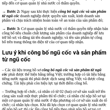
tiếp đến cơ quan quản lý nhà nước có thẩm quyền.
→ Bước 2:
Ngay sau khi thực hiện
công bố ngũ cốc và sản phẩm
từ ngũ cốc
doanh nghiệp được quyền sản xuất, kinh doanh sản
phẩm và chịu trách nhiệm hoàn toàn về an toàn của sản phẩm đó;
→ Bước 3:
Cơ quan quản lý nhà nước có thẩm quyền tiếp nhận bản
công bố tiêu chuẩn chất lượng sản phẩm của doanh nghiệp để lưu
trữ hồ sơ; và đăng tải tên doanh nghiệp; và tên sản phẩm tự công
bố trên trang thông tin điện tử của cơ quan tiếp nhận.
Lưu ý khi công bố ngũ cốc và sản phẩm
từ ngũ cốc
– Các tài liệu trong hồ sơ
công bố ngũ cốc và sản phẩm từ ngũ
cốc
phải được thể hiện bằng tiếng Việt; trường hợp có tài liệu bằng
tiếng nước ngoài thì phải được dịch sang tiếng Việt; và được công
chứng. Tài liệu phải còn hiệu lực tại thời điểm công bố.
– Trường hợp tổ chức, cá nhân có từ 02 (hai) cơ sở sản xuất trở lên
cùng sản xuất một thực phẩm thì tổ chức; cá nhân chỉ nộp hồ sơ tại
một cơ quan quản lý nhà nước ở địa phương có cơ sở sản xuất do tổ
chức; cá nhân lựa chọn. Khi đã lựa chọn cơ quan quản lý nhà nước
để nộp hồ sơ; thì các lần công bố tiếp theo phải nộp hồ sơ tại cơ