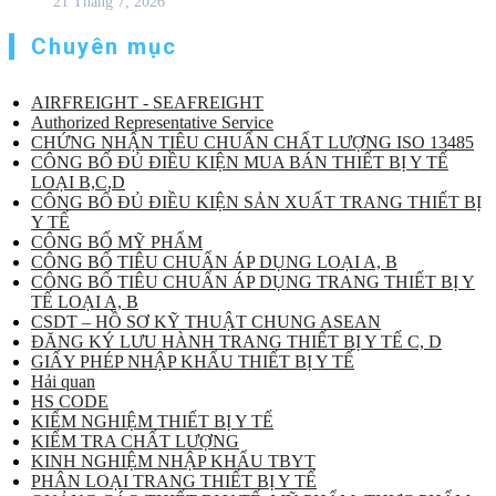
21 Tháng 7, 2026
Chuyên mục
AIRFREIGHT - SEAFREIGHT
Authorized Representative Service
CHỨNG NHẬN TIÊU CHUẨN CHẤT LƯỢNG ISO 13485
CÔNG BỐ ĐỦ ĐIỀU KIỆN MUA BÁN THIẾT BỊ Y TẾ
LOẠI B,C,D
CÔNG BỐ ĐỦ ĐIỀU KIỆN SẢN XUẤT TRANG THIẾT BỊ
Y TẾ
CÔNG BỐ MỸ PHẨM
CÔNG BỐ TIÊU CHUẨN ÁP DỤNG LOẠI A, B
CÔNG BỐ TIÊU CHUẨN ÁP DỤNG TRANG THIẾT BỊ Y
TẾ LOẠI A, B
CSDT – HỒ SƠ KỸ THUẬT CHUNG ASEAN
ĐĂNG KÝ LƯU HÀNH TRANG THIẾT BỊ Y TẾ C, D
GIẤY PHÉP NHẬP KHẨU THIẾT BỊ Y TẾ
Hải quan
HS CODE
KIỂM NGHIỆM THIẾT BỊ Y TẾ
KIỂM TRA CHẤT LƯỢNG
KINH NGHIỆM NHẬP KHẨU TBYT
PHÂN LOẠI TRANG THIẾT BỊ Y TẾ