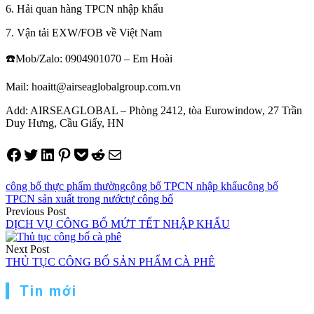
6. Hải quan hàng TPCN nhập khẩu
7. Vận tải EXW/FOB về Việt Nam
☎️Mob/Zalo: 0904901070 – Em Hoài
Mail: hoaitt@airseaglobalgroup.com.vn
Add: AIRSEAGLOBAL – Phòng 2412, tòa Eurowindow, 27 Trần
Duy Hưng, Cầu Giấy, HN
Share on Facebook
Tweet on Twitter
Share on LinkedIn
Pin on Pinterest
Save to pocket
Share on Reddit
Share via Email
công bố thực phẩm thường
công bố TPCN nhập khẩu
công bố
TPCN sản xuất trong nước
tự công bố
Điều
Previous Post
DỊCH VỤ CÔNG BỐ MỨT TẾT NHẬP KHẨU
hướng
Next Post
bài
THỦ TỤC CÔNG BỐ SẢN PHẨM CÀ PHÊ
viết
Tin mới