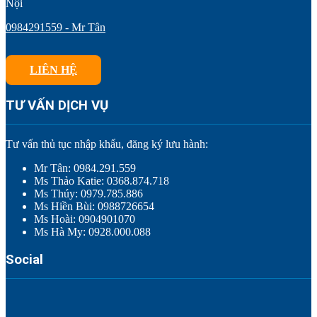
Nội
0984291559 - Mr Tân
LIÊN HỆ
TƯ VẤN DỊCH VỤ
Tư vấn thủ tục nhập khẩu, đăng ký lưu hành:
Mr Tân: 0984.291.559
Ms Thảo Katie: 0368.874.718
Ms Thúy: 0979.785.886
Ms Hiền Bùi: 0988726654
Ms Hoài: 0904901070
Ms Hà My: 0928.000.088
Social