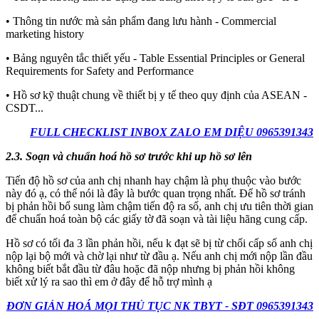
• Thông tin nước mà sản phẩm đang lưu hành - Commercial
marketing history
• Bảng nguyên tắc thiết yếu - Table Essential Principles or General
Requirements for Safety and Performance
• Hồ sơ kỹ thuật chung về thiết bị y tế theo quy định của ASEAN -
CSDT...
FULL CHECKLIST INBOX ZALO EM DIỆU 0965391343
2.3. Soạn và chuẩn hoá hồ sơ trước khi up hồ sơ lên
Tiến độ hồ sơ của anh chị nhanh hay chậm là phụ thuộc vào bước
này đó ạ, có thể nói là đây là bước quan trọng nhất. Để hồ sơ tránh
bị phản hồi bổ sung làm chậm tiến độ ra số, anh chị ưu tiên thời gian
để chuẩn hoá toàn bộ các giấy tờ đã soạn và tài liệu hãng cung cấp.
Hồ sơ có tối đa 3 lần phản hồi, nếu k đạt sẽ bị từ chối cấp số anh chị
nộp lại bộ mới và chờ lại như từ đầu ạ. Nếu anh chị mới nộp lần đầu
không biết bắt đầu từ đâu hoặc đã nộp nhưng bị phản hồi không
biết xử lý ra sao thì em ở đây để hỗ trợ mình ạ
ĐƠN GIẢN HOÁ MỌI THỦ TỤC NK TBYT - SĐT 0965391343