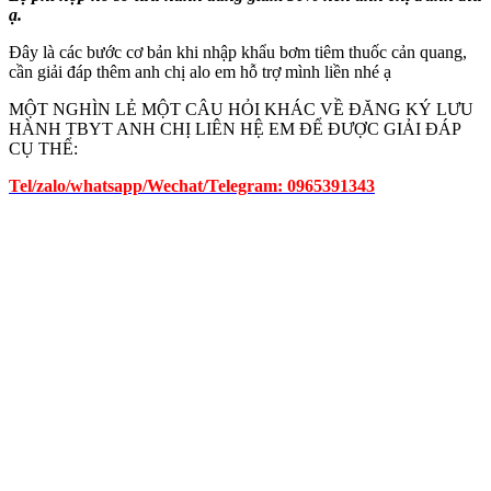
ạ.
Đây là các bước cơ bản khi nhập khẩu bơm tiêm thuốc cản quang,
cần giải đáp thêm anh chị alo em hỗ trợ mình liền nhé ạ
MỘT NGHÌN LẺ MỘT CÂU HỎI KHÁC VỀ ĐĂNG KÝ LƯU
HÀNH TBYT ANH CHỊ LIÊN HỆ EM ĐỂ ĐƯỢC GIẢI ĐÁP
CỤ THỂ:
Tel/zalo/whatsapp/Wechat/Telegram: 0965391343