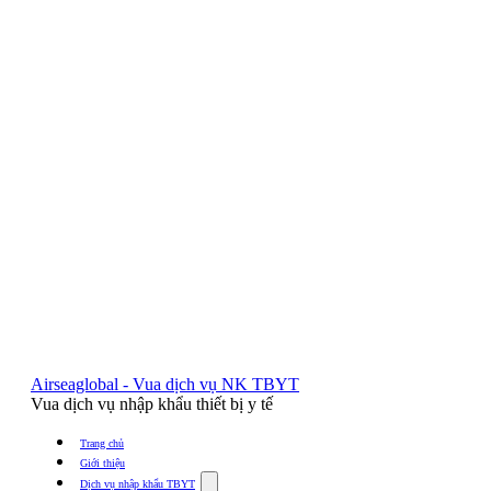
Airseaglobal - Vua dịch vụ NK TBYT
Vua dịch vụ nhập khẩu thiết bị y tế
Trang chủ
Giới thiệu
Show
Dịch vụ nhập khẩu TBYT