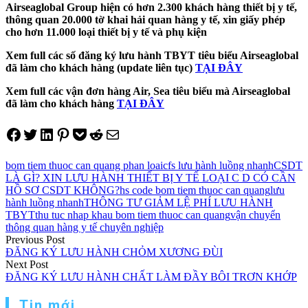
Airseaglobal Group hiện có hơn 2.300 khách hàng thiết bị y tế,
thông quan 20.000 tờ khai hải quan hàng y tế, xin giấy phép
cho hơn 11.000 loại thiết bị y tế và phụ kiện
Xem full các số đăng ký lưu hành TBYT tiêu biểu Airseaglobal
đã làm cho khách hàng (update liên tục)
TẠI ĐÂY
Xem full các vận đơn hàng Air, Sea tiêu biểu mà Airseaglobal
đã làm cho khách hàng
TẠI ĐÂY
Share on Facebook
Tweet on Twitter
Share on LinkedIn
Pin on Pinterest
Save to pocket
Share on Reddit
Share via Email
bom tiem thuoc can quang phan loai
cfs lưu hành luồng nhanh
CSDT
LÀ GÌ? XIN LƯU HÀNH THIẾT BỊ Y TẾ LOẠI C D CÓ CẦN
HỒ SƠ CSDT KHÔNG?
hs code bom tiem thuoc can quang
lưu
hành luồng nhanh
THÔNG TƯ GIẢM LỆ PHÍ LƯU HÀNH
TBYT
thu tuc nhap khau bom tiem thuoc can quang
vận chuyển
thông quan hàng y tế chuyên nghiệp
Điều
Previous Post
ĐĂNG KÝ LƯU HÀNH CHỎM XƯƠNG ĐÙI
hướng
Next Post
ĐĂNG KÝ LƯU HÀNH CHẤT LÀM ĐẦY BÔI TRƠN KHỚP
bài
viết
Tin mới