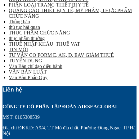
PHÂN LOẠI TRANG THIẾT BỊ Y TẾ
QUẢNG CÁO THIẾT BỊ Y TẾ, MỸ PHẨM, THỰC PHẨM
CHỨC NĂNG
Thông báo
thủ tục hải quan
THỰC PHẨM CHỨC NĂNG
thực phẩm thường
THUẾ NHẬP KHẨU, THUẾ VAT
TIN MỚI
TƯ VẤN CO FORM E, AK, D, EAV GIẢM THUẾ
TUYỂN DỤNG
Văn Bản chỉ đạo điều hành
VĂN BẢN LUẬT
Văn Bản Pháp Quy
Liên hệ
CÔNG TY CỔ PHẦN TẬP ĐOÀN AIRSEAGLOBAL
MST: 0105308539
Địa chỉ ĐKKD: A9/4, TT Mỏ địa chất, Phường Đông Ngạc, TP Hà
Nội