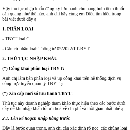
Vậy thủ tục nhập khẩu đăng ký lưu hành cho hàng bơm tiêm thuốc
cản quang
như thế nào, anh chị hãy cùng em Diệu tìm hiểu trong
bài viết dưới đây ạ
1. PHÂN LOẠI
- TBYT loại C
- Căn cứ phân loại: Thông tư 05/2022/TT-BYT
2. THỦ TỤC NHẬP KHẨU
(*) Công khai phân loại TBYT:
Anh chị làm bản phân loại và up công khai trên hệ thống dịch vụ
công trực tuyến quản lý TBYT ạ
(*) Xin cấp mới số lưu hành TBYT
:
Thủ tục này doanh nghiệp tham khảo thực hiện theo các bước dưới
đây để khi nhập khẩu tối ưu hoá về chi phí và thời gian nhất nhé ạ
2.1. Lên kế hoạch nhập hàng trước
Đây là bước quan trọng, anh chị cần xác định rõ ncc, các chủng loại