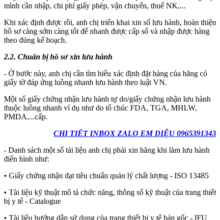
mình cần nhập, chi phí giấy phép, vận chuyển, thuế NK,...
Khi xác định được rồi, anh chị triển khai xin số lưu hành, hoàn thiện
hồ sơ càng sớm càng tốt để nhanh được cấp số và nhập được hàng
theo đúng kế hoạch.
2.2. Chuẩn bị hồ sơ xin lưu hành
- Ở bước này, anh chị cần tìm hiểu xác định đặt hàng của hãng có
giấy tờ đáp ứng luồng nhanh lưu hành theo luật VN.
Một số giấy chứng nhận lưu hành tự do/giấy chứng nhận lưu hành
thuộc luồng nhanh ví dụ như do tổ chúc FDA, TGA, MHLW,
PMDA,...cấp.
CHI TIẾT INBOX ZALO EM DIỆU 0965391343
- Danh sách một số tài liệu anh chị phải xin hãng khi làm lưu hành
điển hình như:
• Giấy chứng nhận đạt tiêu chuẩn quản lý chất lượng - ISO 13485
• Tài liệu kỹ thuật mô tả chức năng, thông số kỹ thuật của trang thiết
bị y tế - Catalogue
• Tài liệu hướng dẫn sử dụng của trang thiết bị y tế bản gốc - IFU