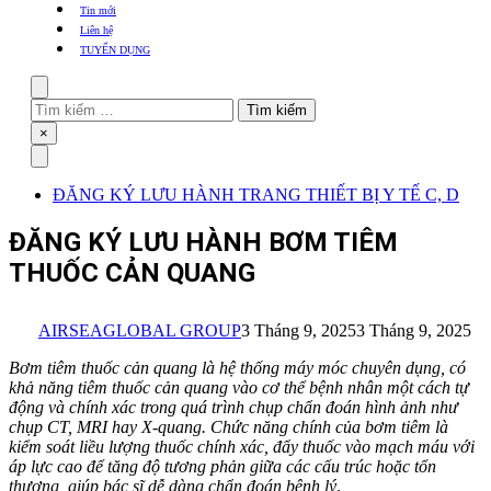
khẩu
Tin mới
TBYT
Liên hệ
TUYỂN DỤNG
Search
Tìm
kiếm
Close
×
cho:
Menu
ĐĂNG KÝ LƯU HÀNH TRANG THIẾT BỊ Y TẾ C, D
ĐĂNG KÝ LƯU HÀNH BƠM TIÊM
THUỐC CẢN QUANG
AIRSEAGLOBAL GROUP
3 Tháng 9, 2025
3 Tháng 9, 2025
Bơm tiêm thuốc cản quang là hệ thống máy móc chuyên dụng, có
khả năng tiêm thuốc cản quang vào cơ thể bệnh nhân một cách tự
động và chính xác trong quá trình chụp chẩn đoán hình ảnh như
chụp CT, MRI hay X-quang. Chức năng chính của bơm tiêm là
kiểm soát liều lượng thuốc chính xác, đẩy thuốc vào mạch máu với
áp lực cao để tăng độ tương phản giữa các cấu trúc hoặc tổn
thương, giúp bác sĩ dễ dàng chẩn đoán bệnh lý
.