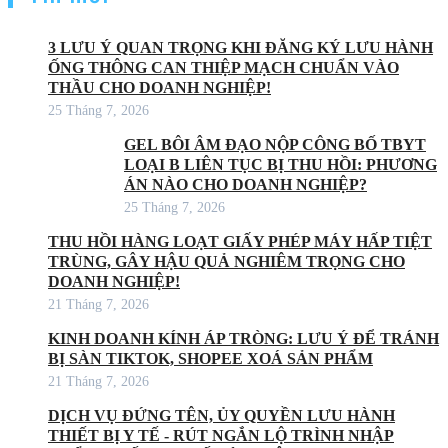
3 LƯU Ý QUAN TRỌNG KHI ĐĂNG KÝ LƯU HÀNH
ỐNG THÔNG CAN THIỆP MẠCH CHUẨN VÀO
THẦU CHO DOANH NGHIỆP!
25 Tháng 7, 2026
GEL BÔI ÂM ĐẠO NỘP CÔNG BỐ TBYT
LOẠI B LIÊN TỤC BỊ THU HỒI: PHƯƠNG
ÁN NÀO CHO DOANH NGHIỆP?
25 Tháng 7, 2026
THU HỒI HÀNG LOẠT GIẤY PHÉP MÁY HẤP TIỆT
TRÙNG, GÂY HẬU QUẢ NGHIÊM TRỌNG CHO
DOANH NGHIỆP!
21 Tháng 7, 2026
KINH DOANH KÍNH ÁP TRÒNG: LƯU Ý ĐỂ TRÁNH
BỊ SÀN TIKTOK, SHOPEE XOÁ SẢN PHẨM
21 Tháng 7, 2026
DỊCH VỤ ĐỨNG TÊN, ỦY QUYỀN LƯU HÀNH
THIẾT BỊ Y TẾ - RÚT NGẮN LỘ TRÌNH NHẬP