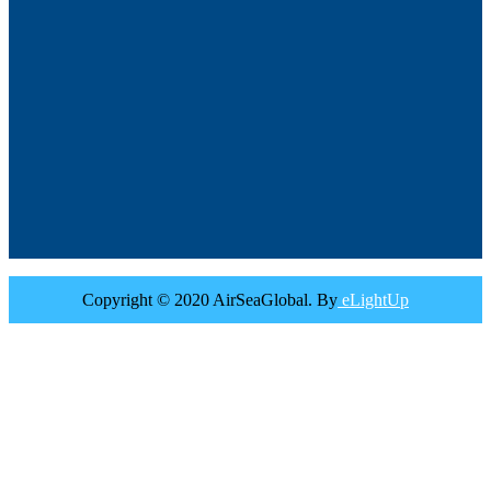
Copyright © 2020 AirSeaGlobal. By
eLightUp