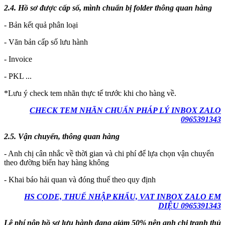
2.4. Hồ sơ được cấp số, mình chuẩn bị folder thông quan hàng
- Bản kết quả phân loại
- Văn bản cấp số lưu hành
- Invoice
- PKL ...
*Lưu ý check tem nhãn thực tế trước khi cho hàng về.
CHECK TEM NHÃN CHUẨN PHÁP LÝ INBOX ZALO
0965391343
2.5. Vận chuyển, thông quan hàng
- Anh chị cân nhắc về thời gian và chi phí để lựa chọn vận chuyển
theo đường biển hay hàng không
- Khai báo hải quan và đóng thuế theo quy định
HS CODE, THUẾ NHẬP KHẨU, VAT INBOX ZALO EM
DIỆU 0965391343
Lệ phí nộp hồ sơ lưu hành đang giảm 50% nên anh chị tranh thủ