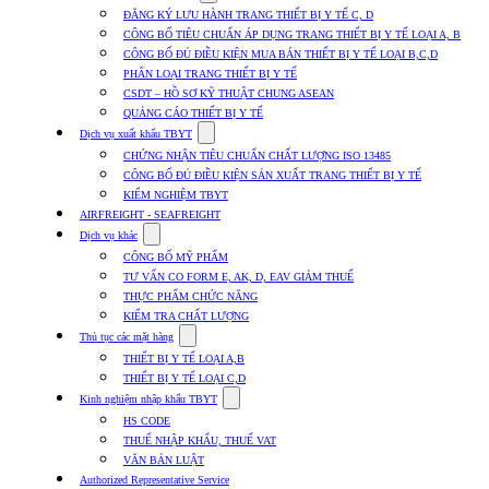
submenu
ĐĂNG KÝ LƯU HÀNH TRANG THIẾT BỊ Y TẾ C, D
for
CÔNG BỐ TIÊU CHUẨN ÁP DỤNG TRANG THIẾT BỊ Y TẾ LOẠI A, B
Dịch
CÔNG BỐ ĐỦ ĐIỀU KIỆN MUA BÁN THIẾT BỊ Y TẾ LOẠI B,C,D
vụ
nhập
PHÂN LOẠI TRANG THIẾT BỊ Y TẾ
khẩu
CSDT – HỒ SƠ KỸ THUẬT CHUNG ASEAN
TBYT
QUẢNG CÁO THIẾT BỊ Y TẾ
Show
Dịch vụ xuất khẩu TBYT
submenu
CHỨNG NHẬN TIÊU CHUẨN CHẤT LƯỢNG ISO 13485
for
CÔNG BỐ ĐỦ ĐIỀU KIỆN SẢN XUẤT TRANG THIẾT BỊ Y TẾ
Dịch
KIỂM NGHIỆM TBYT
vụ
xuất
AIRFREIGHT - SEAFREIGHT
khẩu
Show
Dịch vụ khác
TBYT
submenu
CÔNG BỐ MỸ PHẨM
for
TƯ VẤN CO FORM E, AK, D, EAV GIẢM THUẾ
Dịch
THỰC PHẨM CHỨC NĂNG
vụ
khác
KIỂM TRA CHẤT LƯỢNG
Show
Thủ tục các mặt hàng
submenu
THIẾT BỊ Y TẾ LOẠI A,B
for
THIẾT BỊ Y TẾ LOẠI C,D
Thủ
Show
tục
Kinh nghiệm nhập khẩu TBYT
submenu
các
HS CODE
for
mặt
THUẾ NHẬP KHẨU, THUẾ VAT
Kinh
hàng
VĂN BẢN LUẬT
nghiệm
nhập
Authorized Representative Service