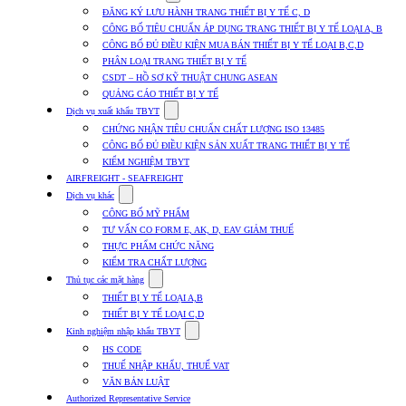
submenu
ĐĂNG KÝ LƯU HÀNH TRANG THIẾT BỊ Y TẾ C, D
for
CÔNG BỐ TIÊU CHUẨN ÁP DỤNG TRANG THIẾT BỊ Y TẾ LOẠI A, B
Dịch
CÔNG BỐ ĐỦ ĐIỀU KIỆN MUA BÁN THIẾT BỊ Y TẾ LOẠI B,C,D
vụ
nhập
PHÂN LOẠI TRANG THIẾT BỊ Y TẾ
khẩu
CSDT – HỒ SƠ KỸ THUẬT CHUNG ASEAN
TBYT
QUẢNG CÁO THIẾT BỊ Y TẾ
Show
Dịch vụ xuất khẩu TBYT
submenu
CHỨNG NHẬN TIÊU CHUẨN CHẤT LƯỢNG ISO 13485
for
CÔNG BỐ ĐỦ ĐIỀU KIỆN SẢN XUẤT TRANG THIẾT BỊ Y TẾ
Dịch
KIỂM NGHIỆM TBYT
vụ
xuất
AIRFREIGHT - SEAFREIGHT
khẩu
Show
Dịch vụ khác
TBYT
submenu
CÔNG BỐ MỸ PHẨM
for
TƯ VẤN CO FORM E, AK, D, EAV GIẢM THUẾ
Dịch
THỰC PHẨM CHỨC NĂNG
vụ
khác
KIỂM TRA CHẤT LƯỢNG
Show
Thủ tục các mặt hàng
submenu
THIẾT BỊ Y TẾ LOẠI A,B
for
THIẾT BỊ Y TẾ LOẠI C,D
Thủ
Show
tục
Kinh nghiệm nhập khẩu TBYT
submenu
các
HS CODE
for
mặt
THUẾ NHẬP KHẨU, THUẾ VAT
Kinh
hàng
VĂN BẢN LUẬT
nghiệm
nhập
Authorized Representative Service