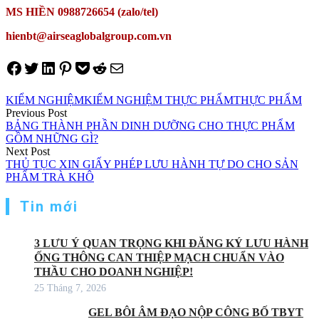
MS HIỀN 0988726654 (zalo/tel)
hienbt@airseaglobalgroup.com.vn
Share on Facebook
Tweet on Twitter
Share on LinkedIn
Pin on Pinterest
Save to pocket
Share on Reddit
Share via Email
KIỂM NGHIỆM
KIỂM NGHIỆM THỰC PHẨM
THỰC PHẨM
Điều
Previous Post
BẢNG THÀNH PHẦN DINH DƯỠNG CHO THỰC PHẨM
hướng
GỒM NHỮNG GÌ?
Next Post
bài
THỦ TỤC XIN GIẤY PHÉP LƯU HÀNH TỰ DO CHO SẢN
viết
PHẨM TRÀ KHÔ
Tin mới
3 LƯU Ý QUAN TRỌNG KHI ĐĂNG KÝ LƯU HÀNH
ỐNG THÔNG CAN THIỆP MẠCH CHUẨN VÀO
THẦU CHO DOANH NGHIỆP!
25 Tháng 7, 2026
GEL BÔI ÂM ĐẠO NỘP CÔNG BỐ TBYT