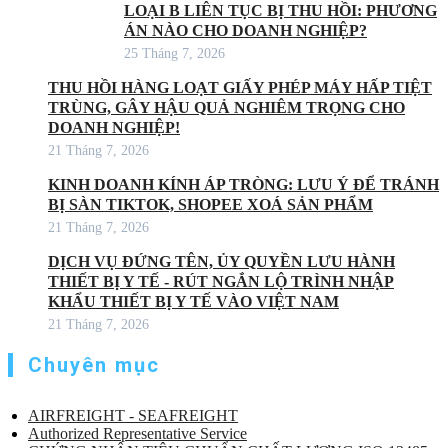
LOẠI B LIÊN TỤC BỊ THU HỒI: PHƯƠNG
ÁN NÀO CHO DOANH NGHIỆP?
25 Tháng 7, 2026
THU HỒI HÀNG LOẠT GIẤY PHÉP MÁY HẤP TIỆT
TRÙNG, GÂY HẬU QUẢ NGHIÊM TRỌNG CHO
DOANH NGHIỆP!
21 Tháng 7, 2026
KINH DOANH KÍNH ÁP TRÒNG: LƯU Ý ĐỂ TRÁNH
BỊ SÀN TIKTOK, SHOPEE XOÁ SẢN PHẨM
21 Tháng 7, 2026
DỊCH VỤ ĐỨNG TÊN, ỦY QUYỀN LƯU HÀNH
THIẾT BỊ Y TẾ - RÚT NGẮN LỘ TRÌNH NHẬP
KHẨU THIẾT BỊ Y TẾ VÀO VIỆT NAM
21 Tháng 7, 2026
Chuyên mục
AIRFREIGHT - SEAFREIGHT
Authorized Representative Service