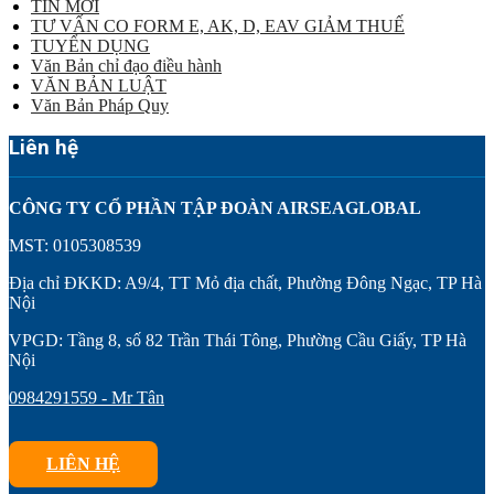
TIN MỚI
TƯ VẤN CO FORM E, AK, D, EAV GIẢM THUẾ
TUYỂN DỤNG
Văn Bản chỉ đạo điều hành
VĂN BẢN LUẬT
Văn Bản Pháp Quy
Liên hệ
CÔNG TY CỔ PHẦN TẬP ĐOÀN AIRSEAGLOBAL
MST: 0105308539
Địa chỉ ĐKKD: A9/4, TT Mỏ địa chất, Phường Đông Ngạc, TP Hà
Nội
VPGD: Tầng 8, số 82 Trần Thái Tông, Phường Cầu Giấy, TP Hà
Nội
0984291559 - Mr Tân
LIÊN HỆ