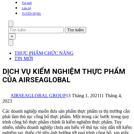
khẩu
Tin mới
TBYT
Liên hệ
TUYỂN DỤNG
Search
Tìm
kiếm
Close
×
cho:
Menu
THỰC PHẨM CHỨC NĂNG
TIN MỚI
DỊCH VỤ KIỂM NGHIỆM THỰC PHẨM
CỦA AIRSEAGLOBAL
AIRSEAGLOBAL GROUP
13 Tháng 1, 2021
11 Tháng 4,
2023
Các doanh nghiệp muốn đưa sản phẩm thực phẩm ra thị trường cần
phải làm thủ tục công bố thực phẩm. Một trong các bước trong quy
trình công bố thực phẩm chính là kiểm nghiệm thực phẩm. Tuy
nhiên, nhiều doanh nghiệp chưa am hiểu về thủ tục này dẫn tới kiểm
nghiệm sai, thiếu chỉ tiêu ảnh hưởng tới quá trình công bố, xin giấy