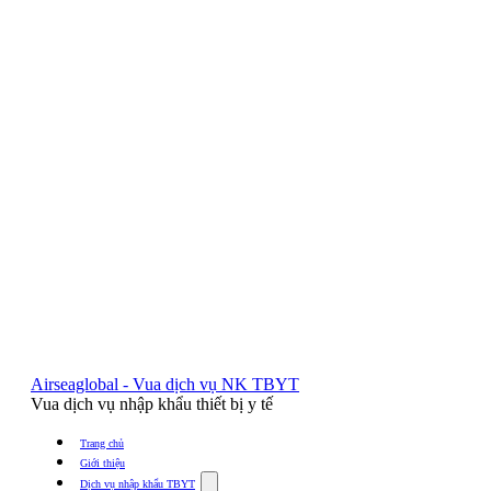
Airseaglobal - Vua dịch vụ NK TBYT
Vua dịch vụ nhập khẩu thiết bị y tế
Trang chủ
Giới thiệu
Show
Dịch vụ nhập khẩu TBYT