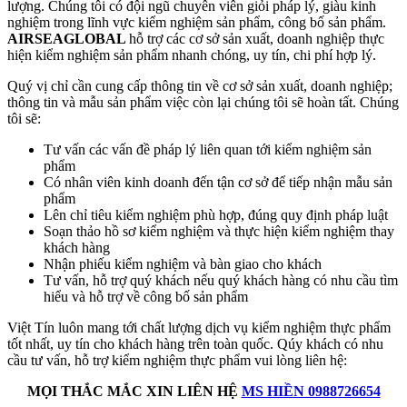
lượng. Chúng tôi có đội ngũ chuyên viên giỏi pháp lý, giàu kinh
nghiệm trong lĩnh vực kiểm nghiệm sản phẩm, công bố sản phẩm.
AIRSEAGLOBAL
hỗ trợ các cơ sở sản xuất, doanh nghiệp thực
hiện kiểm nghiệm sản phẩm nhanh chóng, uy tín, chi phí hợp lý.
Quý vị chỉ cần cung cấp thông tin về cơ sở sản xuất, doanh nghiệp;
thông tin và mẫu sản phẩm việc còn lại chúng tôi sẽ hoàn tất. Chúng
tôi sẽ:
Tư vấn các vấn đề pháp lý liên quan tới kiểm nghiệm sản
phẩm
Có nhân viên kinh doanh đến tận cơ sở để tiếp nhận mẫu sản
phẩm
Lên chỉ tiêu kiểm nghiệm phù hợp, đúng quy định pháp luật
Soạn thảo hồ sơ kiểm nghiệm và thực hiện kiểm nghiệm thay
khách hàng
Nhận phiếu kiểm nghiệm và bàn giao cho khách
Tư vấn, hỗ trợ quý khách nếu quý khách hàng có nhu cầu tìm
hiểu và hỗ trợ về công bố sản phẩm
Việt Tín luôn mang tới chất lượng dịch vụ kiểm nghiệm thực phẩm
tốt nhất, uy tín cho khách hàng trên toàn quốc. Qúy khách có nhu
cầu tư vấn, hỗ trợ kiểm nghiệm thực phẩm vui lòng liên hệ:
MỌI THẮC MẮC XIN LIÊN HỆ
MS HIỀN 0988726654