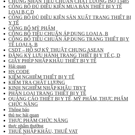
CHỨNG NHẬN TIÊU CHUẨN CHẤT LƯỢNG ISO 13485
CÔNG BỐ ĐỦ ĐIỀU KIỆN MUA BÁN THIẾT BỊ Y TẾ
LOẠI B,C,D
CÔNG BỐ ĐỦ ĐIỀU KIỆN SẢN XUẤT TRANG THIẾT BỊ
Y TẾ
CÔNG BỐ MỸ PHẨM
CÔNG BỐ TIÊU CHUẨN ÁP DỤNG LOẠI A, B
CÔNG BỐ TIÊU CHUẨN ÁP DỤNG TRANG THIẾT BỊ Y
TẾ LOẠI A, B
CSDT – HỒ SƠ KỸ THUẬT CHUNG ASEAN
ĐĂNG KÝ LƯU HÀNH TRANG THIẾT BỊ Y TẾ C, D
GIẤY PHÉP NHẬP KHẨU THIẾT BỊ Y TẾ
Hải quan
HS CODE
KIỂM NGHIỆM THIẾT BỊ Y TẾ
KIỂM TRA CHẤT LƯỢNG
KINH NGHIỆM NHẬP KHẨU TBYT
PHÂN LOẠI TRANG THIẾT BỊ Y TẾ
QUẢNG CÁO THIẾT BỊ Y TẾ, MỸ PHẨM, THỰC PHẨM
CHỨC NĂNG
Thông báo
thủ tục hải quan
THỰC PHẨM CHỨC NĂNG
thực phẩm thường
THUẾ NHẬP KHẨU, THUẾ VAT