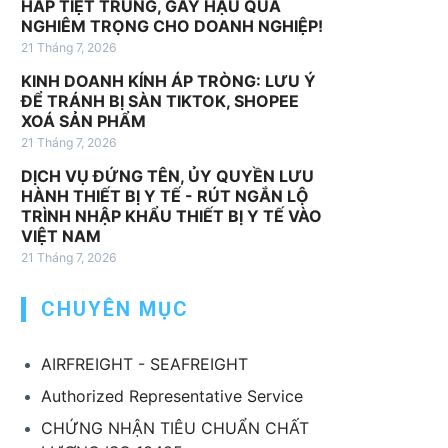
HẤP TIỆT TRÙNG, GÂY HẬU QUẢ
v
NGHIÊM TRỌNG CHO DOANH NGHIỆP!
ụ
21 Tháng 7, 2026
k
KINH DOANH KÍNH ÁP TRÒNG: LƯU Ý
h
ĐỂ TRÁNH BỊ SÀN TIKTOK, SHOPEE
á
XOÁ SẢN PHẨM
c
21 Tháng 7, 2026
DỊCH VỤ ĐỨNG TÊN, ỦY QUYỀN LƯU
HÀNH THIẾT BỊ Y TẾ - RÚT NGẮN LỘ
TRÌNH NHẬP KHẨU THIẾT BỊ Y TẾ VÀO
VIỆT NAM
21 Tháng 7, 2026
CHUYÊN MỤC
AIRFREIGHT - SEAFREIGHT
Authorized Representative Service
CHỨNG NHẬN TIÊU CHUẨN CHẤT