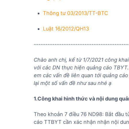
ủ
t
Thông tư 03/2013/TT-BTC
ụ
c
Luật 16/2012/QH13
c
á
-----------------------------------------
c
m
ặ
Chào anh chị, kể từ 1/7/2021 công kha
t
với các DN thực hiện quảng cáo TBYT. D
h
em các vấn đề liên quan tới quảng cá
à
lại một số vấn đề như sau nhé ạ
n
g
1.Công khai hình thức và nội dung qu
Theo khoản 7 điều 76 ND98: Bắt đầu t
cáo TTBYT cần xác nhận nhận nội dun