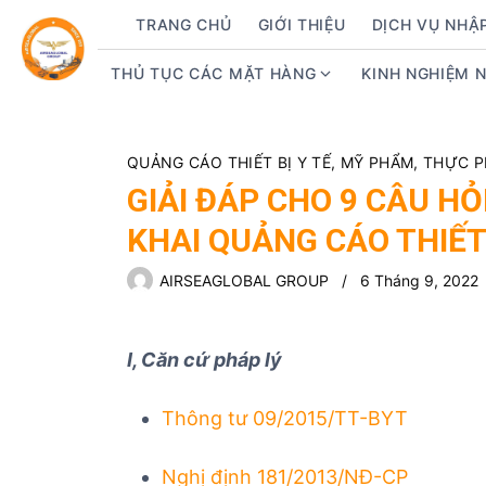
S
TRANG CHỦ
GIỚI THIỆU
DỊCH VỤ NHẬ
k
i
THỦ TỤC CÁC MẶT HÀNG
KINH NGHIỆM 
S
p
h
t
o
o
w
QUẢNG CÁO THIẾT BỊ Y TẾ, MỸ PHẨM, THỰC
c
s
GIẢI ĐÁP CHO 9 CÂU H
o
u
n
KHAI QUẢNG CÁO THIẾT 
b
t
m
e
AIRSEAGLOBAL GROUP
6 Tháng 9, 2022
e
n
n
t
u
I, Căn cứ pháp lý
f
o
Thông tư 09/2015/TT-BYT
r
T
h
Nghị định 181/2013/NĐ-CP