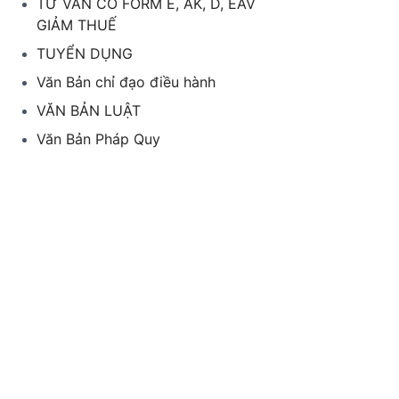
TƯ VẤN CO FORM E, AK, D, EAV
GIẢM THUẾ
TUYỂN DỤNG
Văn Bản chỉ đạo điều hành
VĂN BẢN LUẬT
Văn Bản Pháp Quy