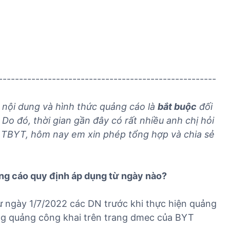
n
v
v
h
ụ
ụ
n
n
x
g
h
u
h
ậ
ấ
i
p
t
-----------------------------------------------------
ệ
k
k
m
h
h
n
i nội dung và hình thức quảng cáo là
bắt buộc
đối
ẩ
ẩ
h
u
u
o đó, thời gian gần đây có rất nhiều anh chị hỏi
ậ
T
T
o TBYT, hôm nay em xin phép tổng hợp và chia sẻ
p
B
B
k
Y
Y
h
T
T
ảng cáo quy định áp dụng từ ngày nào?
ẩ
u
ừ ngày 1/7/2022 các DN trước khi thực hiện quảng
T
B
g quảng công khai trên trang dmec của BYT
Y