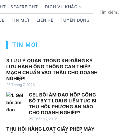
HT - SEAFREIGHT
DỊCH VỤ KHÁC
S
T
h
ì
CE
TIN MỚI
LIÊN HỆ
TUYỂN DỤNG
o
m
w
k
s
i
TIN MỚI
u
ế
b
m
m
c
3 LƯU Ý QUAN TRỌNG KHI ĐĂNG KÝ
LƯU HÀNH ỐNG THÔNG CAN THIỆP
e
h
MẠCH CHUẨN VÀO THẦU CHO DOANH
n
o
NGHIỆP!
u
:
25 Tháng 7, 2026
f
GEL BÔI ÂM ĐẠO NỘP CÔNG
o
BỐ TBYT LOẠI B LIÊN TỤC BỊ
r
THU HỒI: PHƯƠNG ÁN NÀO
D
CHO DOANH NGHIỆP?
ị
25 Tháng 7, 2026
c
THU HỒI HÀNG LOẠT GIẤY PHÉP MÁY
h