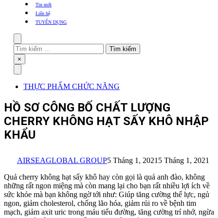
khẩu
Tin mới
TBYT
Liên hệ
TUYỂN DỤNG
Search
Tìm
kiếm
Close
×
cho:
Menu
THỰC PHẨM CHỨC NĂNG
HỒ SƠ CÔNG BỐ CHẤT LƯỢNG
CHERRY KHÔNG HẠT SẤY KHÔ NHẬP
KHẨU
AIRSEAGLOBAL GROUP
5 Tháng 1, 2021
5 Tháng 1, 2021
Quả cherry không hạt sấy khô hay còn gọi là quả anh đào, không
những rất ngon miệng mà còn mang lại cho bạn rất nhiều lợi ích về
sức khỏe mà bạn không ngờ tới như: Giúp tăng cường thể lực, ngủ
ngon, giảm cholesterol, chống lão hóa, giảm rủi ro về bệnh tim
mạch, giảm axit uric trong máu tiểu đường, tăng cường trí nhớ, ngừa