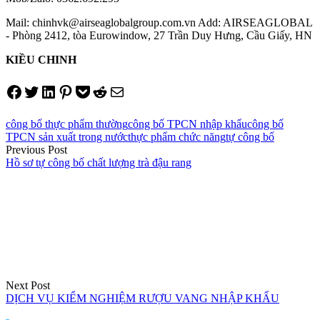
Mail: chinhvk@airseaglobalgroup.com.vn Add: AIRSEAGLOBAL
- Phòng 2412, tòa Eurowindow, 27 Trần Duy Hưng, Cầu Giấy, HN
KIỀU CHINH
Share on Facebook
Tweet on Twitter
Share on LinkedIn
Pin on Pinterest
Save to pocket
Share on Reddit
Share via Email
công bố thực phẩm thường
công bố TPCN nhập khẩu
công bố
TPCN sản xuất trong nước
thực phẩm chức năng
tự công bố
Điều
Previous Post
Hồ sơ tự công bố chất lượng trà đậu rang
hướng
bài
viết
Next Post
DỊCH VỤ KIỂM NGHIỆM RƯỢU VANG NHẬP KHẨU