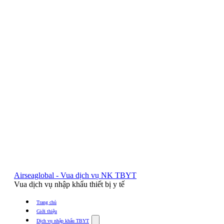
Airseaglobal - Vua dịch vụ NK TBYT
Vua dịch vụ nhập khẩu thiết bị y tế
Trang chủ
Giới thiệu
Show
Dịch vụ nhập khẩu TBYT