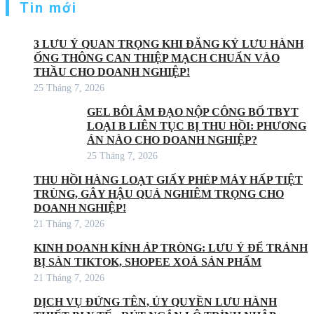
Tin mới
3 LƯU Ý QUAN TRỌNG KHI ĐĂNG KÝ LƯU HÀNH
ỐNG THÔNG CAN THIỆP MẠCH CHUẨN VÀO
THẦU CHO DOANH NGHIỆP!
25 Tháng 7, 2026
GEL BÔI ÂM ĐẠO NỘP CÔNG BỐ TBYT
LOẠI B LIÊN TỤC BỊ THU HỒI: PHƯƠNG
ÁN NÀO CHO DOANH NGHIỆP?
25 Tháng 7, 2026
THU HỒI HÀNG LOẠT GIẤY PHÉP MÁY HẤP TIỆT
TRÙNG, GÂY HẬU QUẢ NGHIÊM TRỌNG CHO
DOANH NGHIỆP!
21 Tháng 7, 2026
KINH DOANH KÍNH ÁP TRÒNG: LƯU Ý ĐỂ TRÁNH
BỊ SÀN TIKTOK, SHOPEE XOÁ SẢN PHẨM
21 Tháng 7, 2026
DỊCH VỤ ĐỨNG TÊN, ỦY QUYỀN LƯU HÀNH