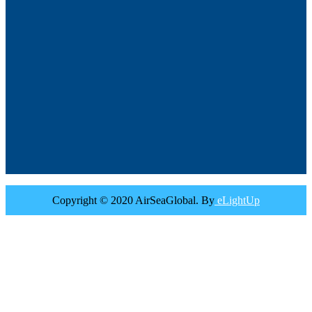
Copyright © 2020 AirSeaGlobal. By
eLightUp