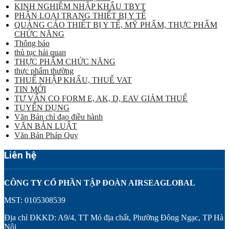
KINH NGHIỆM NHẬP KHẨU TBYT
PHÂN LOẠI TRANG THIẾT BỊ Y TẾ
QUẢNG CÁO THIẾT BỊ Y TẾ, MỸ PHẨM, THỰC PHẨM
CHỨC NĂNG
Thông báo
thủ tục hải quan
THỰC PHẨM CHỨC NĂNG
thực phẩm thường
THUẾ NHẬP KHẨU, THUẾ VAT
TIN MỚI
TƯ VẤN CO FORM E, AK, D, EAV GIẢM THUẾ
TUYỂN DỤNG
Văn Bản chỉ đạo điều hành
VĂN BẢN LUẬT
Văn Bản Pháp Quy
Liên hệ
CÔNG TY CỔ PHẦN TẬP ĐOÀN AIRSEAGLOBAL
MST: 0105308539
Địa chỉ ĐKKD: A9/4, TT Mỏ địa chất, Phường Đông Ngạc, TP Hà
Nội