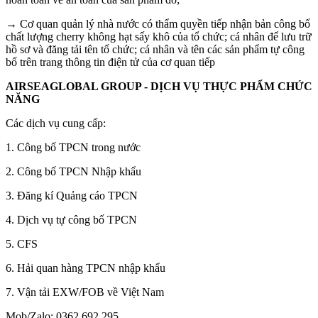
→ Cơ quan quản lý nhà nước có thẩm quyền tiếp nhận bản công bố
chất lượng cherry không hạt sấy khô của tổ chức; cá nhân để lưu trữ
hồ sơ và đăng tải tên tổ chức; cá nhân và tên các sản phẩm tự công
bố trên trang thông tin điện tử của cơ quan tiếp
AIRSEAGLOBAL GROUP - DỊCH VỤ THỰC PHẨM CHỨC
NĂNG
Các dịch vụ cung cấp:
1. Công bố TPCN trong nước
2. Công bố TPCN Nhập khẩu
3. Đăng kí Quảng cáo TPCN
4. Dịch vụ tự công bố TPCN
5. CFS
6. Hải quan hàng TPCN nhập khẩu
7. Vận tải EXW/FOB về Việt Nam
Mob/Zalo: 0362.692.295