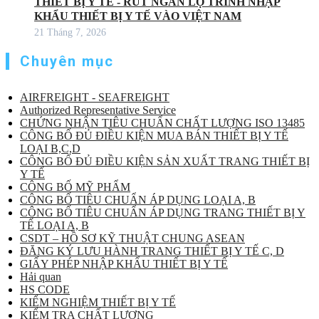
THIẾT BỊ Y TẾ - RÚT NGẮN LỘ TRÌNH NHẬP
KHẨU THIẾT BỊ Y TẾ VÀO VIỆT NAM
21 Tháng 7, 2026
Chuyên mục
AIRFREIGHT - SEAFREIGHT
Authorized Representative Service
CHỨNG NHẬN TIÊU CHUẨN CHẤT LƯỢNG ISO 13485
CÔNG BỐ ĐỦ ĐIỀU KIỆN MUA BÁN THIẾT BỊ Y TẾ
LOẠI B,C,D
CÔNG BỐ ĐỦ ĐIỀU KIỆN SẢN XUẤT TRANG THIẾT BỊ
Y TẾ
CÔNG BỐ MỸ PHẨM
CÔNG BỐ TIÊU CHUẨN ÁP DỤNG LOẠI A, B
CÔNG BỐ TIÊU CHUẨN ÁP DỤNG TRANG THIẾT BỊ Y
TẾ LOẠI A, B
CSDT – HỒ SƠ KỸ THUẬT CHUNG ASEAN
ĐĂNG KÝ LƯU HÀNH TRANG THIẾT BỊ Y TẾ C, D
GIẤY PHÉP NHẬP KHẨU THIẾT BỊ Y TẾ
Hải quan
HS CODE
KIỂM NGHIỆM THIẾT BỊ Y TẾ
KIỂM TRA CHẤT LƯỢNG