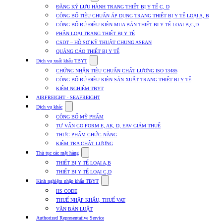
submenu
ĐĂNG KÝ LƯU HÀNH TRANG THIẾT BỊ Y TẾ C, D
for
CÔNG BỐ TIÊU CHUẨN ÁP DỤNG TRANG THIẾT BỊ Y TẾ LOẠI A, B
Dịch
CÔNG BỐ ĐỦ ĐIỀU KIỆN MUA BÁN THIẾT BỊ Y TẾ LOẠI B,C,D
vụ
nhập
PHÂN LOẠI TRANG THIẾT BỊ Y TẾ
khẩu
CSDT – HỒ SƠ KỸ THUẬT CHUNG ASEAN
TBYT
QUẢNG CÁO THIẾT BỊ Y TẾ
Show
Dịch vụ xuất khẩu TBYT
submenu
CHỨNG NHẬN TIÊU CHUẨN CHẤT LƯỢNG ISO 13485
for
CÔNG BỐ ĐỦ ĐIỀU KIỆN SẢN XUẤT TRANG THIẾT BỊ Y TẾ
Dịch
KIỂM NGHIỆM TBYT
vụ
xuất
AIRFREIGHT - SEAFREIGHT
khẩu
Show
Dịch vụ khác
TBYT
submenu
CÔNG BỐ MỸ PHẨM
for
TƯ VẤN CO FORM E, AK, D, EAV GIẢM THUẾ
Dịch
THỰC PHẨM CHỨC NĂNG
vụ
khác
KIỂM TRA CHẤT LƯỢNG
Show
Thủ tục các mặt hàng
submenu
THIẾT BỊ Y TẾ LOẠI A,B
for
THIẾT BỊ Y TẾ LOẠI C,D
Thủ
Show
tục
Kinh nghiệm nhập khẩu TBYT
submenu
các
HS CODE
for
mặt
THUẾ NHẬP KHẨU, THUẾ VAT
Kinh
hàng
VĂN BẢN LUẬT
nghiệm
nhập
Authorized Representative Service