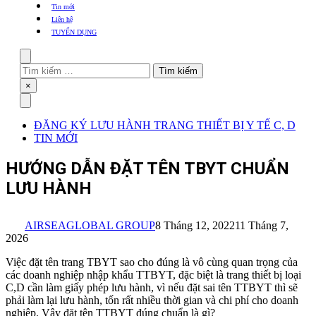
khẩu
Tin mới
TBYT
Liên hệ
TUYỂN DỤNG
Search
Tìm
kiếm
Close
×
cho:
Menu
ĐĂNG KÝ LƯU HÀNH TRANG THIẾT BỊ Y TẾ C, D
TIN MỚI
HƯỚNG DẪN ĐẶT TÊN TBYT CHUẨN
LƯU HÀNH
AIRSEAGLOBAL GROUP
8 Tháng 12, 2022
11 Tháng 7,
2026
Việc đặt tên trang TBYT sao cho đúng là vô cùng quan trọng của
các doanh nghiệp nhập khẩu TTBYT, đặc biệt là trang thiết bị loại
C,D cần làm giấy phép lưu hành, vì nếu đặt sai tên TTBYT thì sẽ
phải làm lại lưu hành, tốn rất nhiều thời gian và chi phí cho doanh
nghiệp. Vậy đặt tên TTBYT đúng chuẩn là gì?