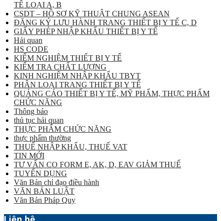
TẾ LOẠI A, B
CSDT – HỒ SƠ KỸ THUẬT CHUNG ASEAN
ĐĂNG KÝ LƯU HÀNH TRANG THIẾT BỊ Y TẾ C, D
GIẤY PHÉP NHẬP KHẨU THIẾT BỊ Y TẾ
Hải quan
HS CODE
KIỂM NGHIỆM THIẾT BỊ Y TẾ
KIỂM TRA CHẤT LƯỢNG
KINH NGHIỆM NHẬP KHẨU TBYT
PHÂN LOẠI TRANG THIẾT BỊ Y TẾ
QUẢNG CÁO THIẾT BỊ Y TẾ, MỸ PHẨM, THỰC PHẨM
CHỨC NĂNG
Thông báo
thủ tục hải quan
THỰC PHẨM CHỨC NĂNG
thực phẩm thường
THUẾ NHẬP KHẨU, THUẾ VAT
TIN MỚI
TƯ VẤN CO FORM E, AK, D, EAV GIẢM THUẾ
TUYỂN DỤNG
Văn Bản chỉ đạo điều hành
VĂN BẢN LUẬT
Văn Bản Pháp Quy
Liên hệ