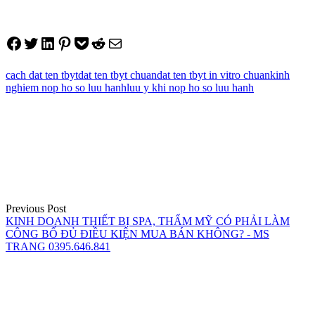
Share on Facebook
Tweet on Twitter
Share on LinkedIn
Pin on Pinterest
Save to pocket
Share on Reddit
Share via Email
cach dat ten tbyt
dat ten tbyt chuan
dat ten tbyt in vitro chuan
kinh
nghiem nop ho so luu hanh
luu y khi nop ho so luu hanh
Điều
hướng
bài
viết
Previous Post
KINH DOANH THIẾT BỊ SPA, THẨM MỸ CÓ PHẢI LÀM
CÔNG BỐ ĐỦ ĐIỀU KIỆN MUA BÁN KHÔNG? - MS
TRANG 0395.646.841