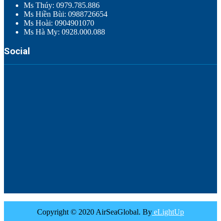
Ms Thúy: 0979.785.886
Ms Hiền Bùi: 0988726654
Ms Hoài: 0904901070
Ms Hà My: 0928.000.088
Social
Copyright © 2020 AirSeaGlobal. By
eLightUp