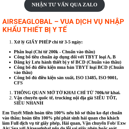
NHẬN TƯ VẤN QUA ZALO
AIRSEAGLOBAL – VUA DỊCH VỤ NHẬP
KHẨU THIẾT BỊ Y TẾ
Xử lý GIẤY PHÉP chỉ từ 3-5 ngày:
Phân loại (Chỉ từ 200k - Chuẩn vào thầu)
Công bố tiêu chuẩn áp dụng đối với TBYT loại A, B
Đăng ký Lưu hành thiết bị y tế BCD (Chuẩn vào thầu)
Công bố đủ điều kiện mua bán TBYT loại BCD (Chuẩn
vào thầu)
Công bố đủ điều kiện sản xuất, ISO 13485, ISO 9001,
CFS
THÔNG QUAN MỞ TỜ KHAI CHỈ TỪ 700k/tờ khai.
Vận chuyển quốc tế, trucking nội địa giá SIÊU TỐT,
SIÊU NHANH
Em Tuyết Minh hoàn tiền 100% nếu hồ sơ thầu ko đạt chuẩn
vào thầu; hoàn tiền 100% phí phát sinh hải quan cho khách
làm Full dịch vụ từ giấy phép, Hải quan, Vận chuyển Fob/ Exw
Air/ Sea với Airseaglobal nếu do lỗi sai giấy phép hoặc soát