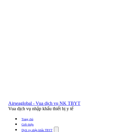
Airseaglobal - Vua dịch vụ NK TBYT
Vua dịch vụ nhập khẩu thiết bị y tế
Trang chủ
Giới thiệu
Show
Dịch vụ nhập khẩu TBYT