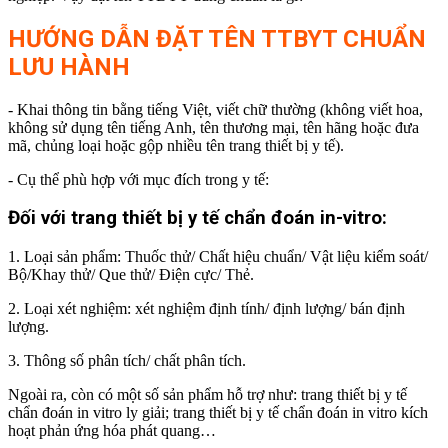
HƯỚNG DẪN ĐẶT TÊN TTBYT CHUẨN
LƯU HÀNH
- Khai thông tin bằng tiếng Việt, viết chữ thường (không viết hoa,
không sử dụng tên tiếng Anh, tên thương mại, tên hãng hoặc đưa
mã, chủng loại hoặc gộp nhiều tên trang thiết bị y tế).
- Cụ thể phù hợp với mục đích trong y tế:
Đối với trang thiết bị y tế chẩn đoán in-vitro:
1. Loại sản phẩm: Thuốc thử/ Chất hiệu chuẩn/ Vật liệu kiểm soát/
Bộ/Khay thử/ Que thử/ Điện cực/ Thẻ.
2. Loại xét nghiệm: xét nghiệm định tính/ định lượng/ bán định
lượng.
3. Thông số phân tích/ chất phân tích.
Ngoài ra, còn có một số sản phẩm hỗ trợ như: trang thiết bị y tế
chẩn đoán in vitro ly giải; trang thiết bị y tế chẩn đoán in vitro kích
hoạt phản ứng hóa phát quang…