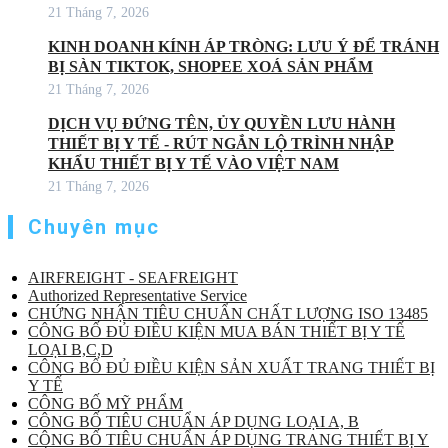
21 Tháng 7, 2026
KINH DOANH KÍNH ÁP TRÒNG: LƯU Ý ĐỂ TRÁNH
BỊ SÀN TIKTOK, SHOPEE XOÁ SẢN PHẨM
21 Tháng 7, 2026
DỊCH VỤ ĐỨNG TÊN, ỦY QUYỀN LƯU HÀNH
THIẾT BỊ Y TẾ - RÚT NGẮN LỘ TRÌNH NHẬP
KHẨU THIẾT BỊ Y TẾ VÀO VIỆT NAM
21 Tháng 7, 2026
Chuyên mục
AIRFREIGHT - SEAFREIGHT
Authorized Representative Service
CHỨNG NHẬN TIÊU CHUẨN CHẤT LƯỢNG ISO 13485
CÔNG BỐ ĐỦ ĐIỀU KIỆN MUA BÁN THIẾT BỊ Y TẾ
LOẠI B,C,D
CÔNG BỐ ĐỦ ĐIỀU KIỆN SẢN XUẤT TRANG THIẾT BỊ
Y TẾ
CÔNG BỐ MỸ PHẨM
CÔNG BỐ TIÊU CHUẨN ÁP DỤNG LOẠI A, B
CÔNG BỐ TIÊU CHUẨN ÁP DỤNG TRANG THIẾT BỊ Y