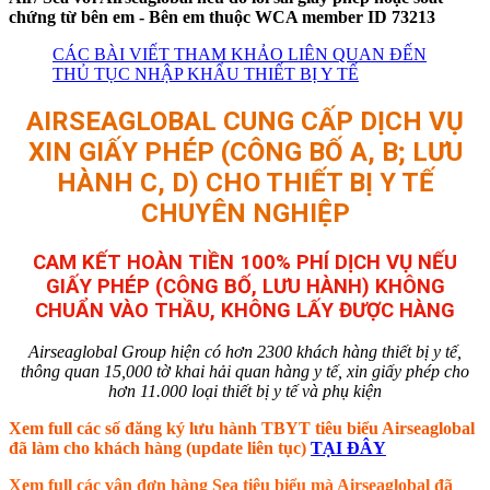
chứng từ bên em - Bên em thuộc WCA member ID 73213
CÁC BÀI VIẾT THAM KHẢO LIÊN QUAN ĐẾN
THỦ TỤC NHẬP KHẨU THIẾT BỊ Y TẾ
AIRSEAGLOBAL CUNG CẤP DỊCH VỤ
XIN GIẤY PHÉP (CÔNG BỐ A, B; LƯU
HÀNH C, D) CHO THIẾT BỊ Y TẾ
CHUYÊN NGHIỆP
CAM KẾT HOÀN TIỀN 100% PHÍ DỊCH VỤ NẾU
GIẤY PHÉP (CÔNG BỐ, LƯU HÀNH) KHÔNG
CHUẨN VÀO THẦU, KHÔNG LẤY ĐƯỢC HÀNG
Airseaglobal Group hiện có hơn 2300 khách hàng thiết bị y tế,
thông quan 15,000 tờ khai hải quan hàng y tế, xin giấy phép cho
hơn 11.000 loại thiết bị y tế và phụ kiện
Xem full các số đăng ký lưu hành TBYT tiêu biểu Airseaglobal
đã làm cho khách hàng (update liên tục)
TẠI ĐÂY
Xem full các vận đơn hàng Sea tiêu biểu mà Airseaglobal đã