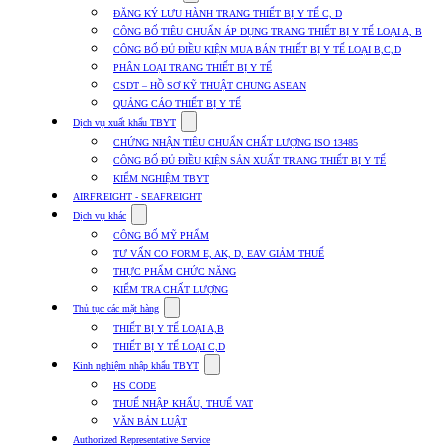
submenu
ĐĂNG KÝ LƯU HÀNH TRANG THIẾT BỊ Y TẾ C, D
for
CÔNG BỐ TIÊU CHUẨN ÁP DỤNG TRANG THIẾT BỊ Y TẾ LOẠI A, B
Dịch
CÔNG BỐ ĐỦ ĐIỀU KIỆN MUA BÁN THIẾT BỊ Y TẾ LOẠI B,C,D
vụ
nhập
PHÂN LOẠI TRANG THIẾT BỊ Y TẾ
khẩu
CSDT – HỒ SƠ KỸ THUẬT CHUNG ASEAN
TBYT
QUẢNG CÁO THIẾT BỊ Y TẾ
Show
Dịch vụ xuất khẩu TBYT
submenu
CHỨNG NHẬN TIÊU CHUẨN CHẤT LƯỢNG ISO 13485
for
CÔNG BỐ ĐỦ ĐIỀU KIỆN SẢN XUẤT TRANG THIẾT BỊ Y TẾ
Dịch
KIỂM NGHIỆM TBYT
vụ
xuất
AIRFREIGHT - SEAFREIGHT
khẩu
Show
Dịch vụ khác
TBYT
submenu
CÔNG BỐ MỸ PHẨM
for
TƯ VẤN CO FORM E, AK, D, EAV GIẢM THUẾ
Dịch
THỰC PHẨM CHỨC NĂNG
vụ
khác
KIỂM TRA CHẤT LƯỢNG
Show
Thủ tục các mặt hàng
submenu
THIẾT BỊ Y TẾ LOẠI A,B
for
THIẾT BỊ Y TẾ LOẠI C,D
Thủ
Show
tục
Kinh nghiệm nhập khẩu TBYT
submenu
các
HS CODE
for
mặt
THUẾ NHẬP KHẨU, THUẾ VAT
Kinh
hàng
VĂN BẢN LUẬT
nghiệm
nhập
Authorized Representative Service