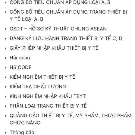
CÔNG BỐ TIÊU CHUẨN ÁP DỤNG LOẠI A, B
CÔNG BỐ TIÊU CHUẨN ÁP DỤNG TRANG THIẾT BỊ
Y TẾ LOẠI A, B
CSDT – HỒ SƠ KỸ THUẬT CHUNG ASEAN
ĐĂNG KÝ LƯU HÀNH TRANG THIẾT BỊ Y TẾ C, D
GIẤY PHÉP NHẬP KHẨU THIẾT BỊ Y TẾ
Hải quan
HS CODE
KIỂM NGHIỆM THIẾT BỊ Y TẾ
KIỂM TRA CHẤT LƯỢNG
KINH NGHIỆM NHẬP KHẨU TBYT
PHÂN LOẠI TRANG THIẾT BỊ Y TẾ
QUẢNG CÁO THIẾT BỊ Y TẾ, MỸ PHẨM, THỰC PHẨM
CHỨC NĂNG
Thông báo