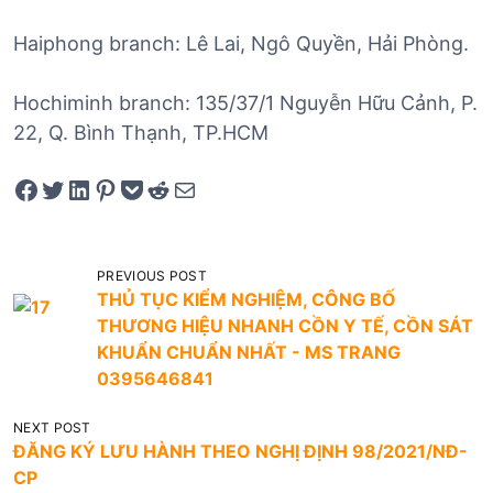
Haiphong branch: Lê Lai, Ngô Quyền, Hải Phòng.
Hochiminh branch: 135/37/1 Nguyễn Hữu Cảnh, P.
22, Q. Bình Thạnh, TP.HCM
Share on Facebook
Tweet on Twitter
Share on LinkedIn
Pin on Pinterest
Save to pocket
Share on Reddit
Share via Email
Đ
PREVIOUS POST
THỦ TỤC KIỂM NGHIỆM, CÔNG BỐ
i
THƯƠNG HIỆU NHANH CỒN Y TẾ, CỒN SÁT
ề
KHUẨN CHUẨN NHẤT - MS TRANG
u
0395646841
h
NEXT POST
ư
ĐĂNG KÝ LƯU HÀNH THEO NGHỊ ĐỊNH 98/2021/NĐ-
ớ
CP