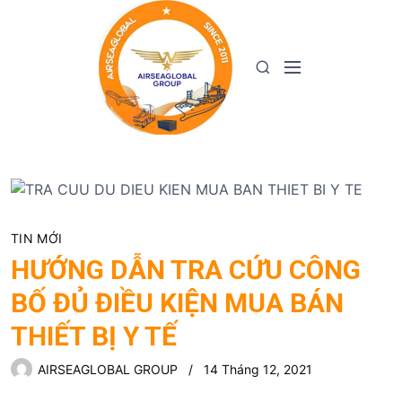
S
k
i
M
S
p
e
e
t
n
a
o
u
r
c
c
o
h
n
t
e
TIN MỚI
n
HƯỚNG DẪN TRA CỨU CÔNG
t
BỐ ĐỦ ĐIỀU KIỆN MUA BÁN
THIẾT BỊ Y TẾ
AIRSEAGLOBAL GROUP
14 Tháng 12, 2021