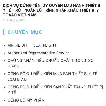
DỊCH VỤ ĐỨNG TÊN, ỦY QUYỀN LƯU HÀNH THIẾT BỊ
Y TẾ - RÚT NGẮN LỘ TRÌNH NHẬP KHẨU THIẾT BỊ Y
TẾ VÀO VIỆT NAM
21 Tháng 7, 2026
CHUYÊN MỤC
AIRFREIGHT - SEAFREIGHT
Authorized Representative Service
CHỨNG NHẬN TIÊU CHUẨN CHẤT LƯỢNG ISO
13485
CÔNG BỐ ĐỦ ĐIỀU KIỆN MUA BÁN THIẾT BỊ Y TẾ
LOẠI B,C,D
CÔNG BỐ ĐỦ ĐIỀU KIỆN SẢN XUẤT TRANG THIẾT BỊ
Y TẾ
CÔNG BỐ MỸ PHẨM