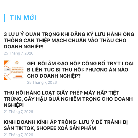
n
g
TIN MỚI
b
à
3 LƯU Ý QUAN TRỌNG KHI ĐĂNG KÝ LƯU HÀNH ỐNG
THÔNG CAN THIỆP MẠCH CHUẨN VÀO THẦU CHO
i
DOANH NGHIỆP!
v
25 Tháng 7, 2026
i
GEL BÔI ÂM ĐẠO NỘP CÔNG BỐ TBYT LOẠI
ế
B LIÊN TỤC BỊ THU HỒI: PHƯƠNG ÁN NÀO
CHO DOANH NGHIỆP?
t
25 Tháng 7, 2026
THU HỒI HÀNG LOẠT GIẤY PHÉP MÁY HẤP TIỆT
TRÙNG, GÂY HẬU QUẢ NGHIÊM TRỌNG CHO DOANH
NGHIỆP!
21 Tháng 7, 2026
KINH DOANH KÍNH ÁP TRÒNG: LƯU Ý ĐỂ TRÁNH BỊ
SÀN TIKTOK, SHOPEE XOÁ SẢN PHẨM
21 Tháng 7, 2026