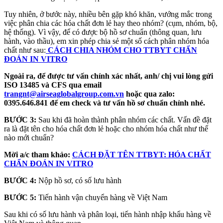
Tuy nhiên, ở bước này, nhiều bên gặp khó khăn, vướng mắc trong
việc phân chia các hóa chất đơn lẻ hay theo nhóm? (cụm, nhóm, bộ,
hệ thống). Vì vậy, để có được bộ hồ sơ chuẩn (thông quan, lưu
hành, vào thầu), em xin phép chia sẻ một số cách phân nhóm hóa
chất như sau:
CÁCH CHIA NHÓM CHO TTBYT CHẨN
ĐOÁN IN VITRO
Ngoài ra, để được tư vấn chính xác nhất, anh/ chị vui lòng gửi
ISO 13485 và CFS qua email
trangnt@airseaglobalgroup.com.vn
hoặc qua zalo:
0395.646.841 để em check và tư vấn hồ sơ chuẩn chỉnh nhé.
BƯỚC 3:
Sau khi đã hoàn thành phân nhóm các chất. Vấn đề đặt
ra là đặt tên cho hóa chất đơn lẻ hoặc cho nhóm hóa chất như thế
nào mới chuẩn?
Mời a/c tham khảo:
CÁCH ĐẶT TÊN TTBYT: HÓA CHẤT
CHẨN ĐOÁN IN VITRO
BƯỚC 4:
Nộp hồ sơ, có số lưu hành
BƯỚC 5:
Tiến hành vận chuyển hàng về Việt Nam
Sau khi có số lưu hành và phân loại, tiến hành nhập khẩu hàng về