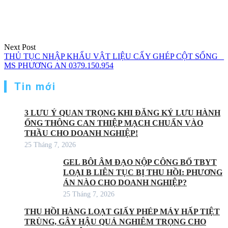
Next Post
THỦ TỤC NHẬP KHẨU VẬT LIỆU CẤY GHÉP CỘT SỐNG _
MS PHƯƠNG AN 0379.150.954
Tin mới
3 LƯU Ý QUAN TRỌNG KHI ĐĂNG KÝ LƯU HÀNH
ỐNG THÔNG CAN THIỆP MẠCH CHUẨN VÀO
THẦU CHO DOANH NGHIỆP!
25 Tháng 7, 2026
GEL BÔI ÂM ĐẠO NỘP CÔNG BỐ TBYT
LOẠI B LIÊN TỤC BỊ THU HỒI: PHƯƠNG
ÁN NÀO CHO DOANH NGHIỆP?
25 Tháng 7, 2026
THU HỒI HÀNG LOẠT GIẤY PHÉP MÁY HẤP TIỆT
TRÙNG, GÂY HẬU QUẢ NGHIÊM TRỌNG CHO