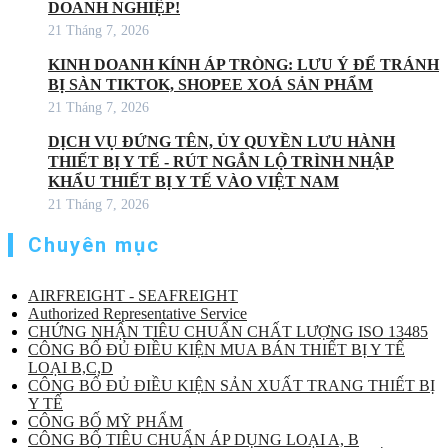
DOANH NGHIỆP!
21 Tháng 7, 2026
KINH DOANH KÍNH ÁP TRÒNG: LƯU Ý ĐỂ TRÁNH
BỊ SÀN TIKTOK, SHOPEE XOÁ SẢN PHẨM
21 Tháng 7, 2026
DỊCH VỤ ĐỨNG TÊN, ỦY QUYỀN LƯU HÀNH
THIẾT BỊ Y TẾ - RÚT NGẮN LỘ TRÌNH NHẬP
KHẨU THIẾT BỊ Y TẾ VÀO VIỆT NAM
21 Tháng 7, 2026
Chuyên mục
AIRFREIGHT - SEAFREIGHT
Authorized Representative Service
CHỨNG NHẬN TIÊU CHUẨN CHẤT LƯỢNG ISO 13485
CÔNG BỐ ĐỦ ĐIỀU KIỆN MUA BÁN THIẾT BỊ Y TẾ
LOẠI B,C,D
CÔNG BỐ ĐỦ ĐIỀU KIỆN SẢN XUẤT TRANG THIẾT BỊ
Y TẾ
CÔNG BỐ MỸ PHẨM
CÔNG BỐ TIÊU CHUẨN ÁP DỤNG LOẠI A, B