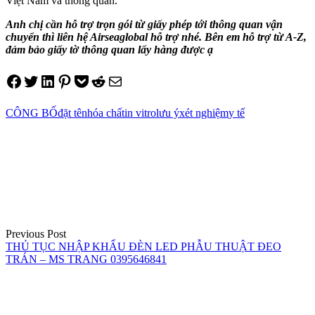
Việt Nam và thông quan.
Anh chị cần hỗ trợ trọn gói từ giấy phép tới thông quan vận
chuyển thì liên hệ Airseaglobal hỗ trợ nhé. Bên em hỗ trợ từ A-Z,
đảm bảo giấy tờ thông quan lấy hàng được ạ
Share on Facebook
Tweet on Twitter
Share on LinkedIn
Pin on Pinterest
Save to pocket
Share on Reddit
Share via Email
CÔNG BỐ
đặt tên
hóa chất
in vitro
lưu ý
xét nghiệm
y tế
Điều
hướng
bài
viết
Previous Post
THỦ TỤC NHẬP KHẨU ĐÈN LED PHẪU THUẬT ĐEO
TRÁN – MS TRANG 0395646841