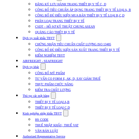
submenu
ĐĂNG KÝ LƯU HÀNH TRANG THIẾT BỊ Y TẾ C, D
for
CÔNG BỐ TIÊU CHUẨN ÁP DỤNG TRANG THIẾT BỊ Y TẾ LOẠI A, B
Dịch
CÔNG BỐ ĐỦ ĐIỀU KIỆN MUA BÁN THIẾT BỊ Y TẾ LOẠI B,C,D
vụ
nhập
PHÂN LOẠI TRANG THIẾT BỊ Y TẾ
khẩu
CSDT – HỒ SƠ KỸ THUẬT CHUNG ASEAN
TBYT
QUẢNG CÁO THIẾT BỊ Y TẾ
Show
Dịch vụ xuất khẩu TBYT
submenu
CHỨNG NHẬN TIÊU CHUẨN CHẤT LƯỢNG ISO 13485
for
CÔNG BỐ ĐỦ ĐIỀU KIỆN SẢN XUẤT TRANG THIẾT BỊ Y TẾ
Dịch
KIỂM NGHIỆM TBYT
vụ
xuất
AIRFREIGHT - SEAFREIGHT
khẩu
Show
Dịch vụ khác
TBYT
submenu
CÔNG BỐ MỸ PHẨM
for
TƯ VẤN CO FORM E, AK, D, EAV GIẢM THUẾ
Dịch
THỰC PHẨM CHỨC NĂNG
vụ
khác
KIỂM TRA CHẤT LƯỢNG
Show
Thủ tục các mặt hàng
submenu
THIẾT BỊ Y TẾ LOẠI A,B
for
THIẾT BỊ Y TẾ LOẠI C,D
Thủ
Show
tục
Kinh nghiệm nhập khẩu TBYT
submenu
các
HS CODE
for
mặt
THUẾ NHẬP KHẨU, THUẾ VAT
Kinh
hàng
VĂN BẢN LUẬT
nghiệm
nhập
Authorized Representative Service