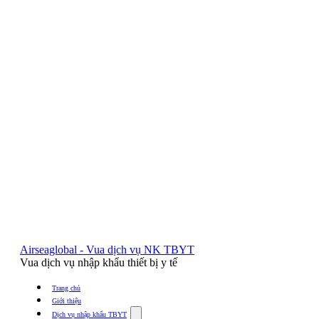
Airseaglobal - Vua dịch vụ NK TBYT
Vua dịch vụ nhập khẩu thiết bị y tế
Trang chủ
Giới thiệu
Show
Dịch vụ nhập khẩu TBYT