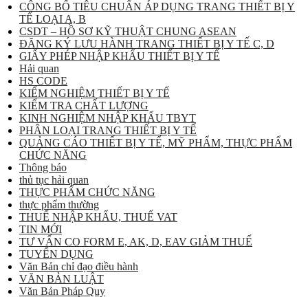
CÔNG BỐ TIÊU CHUẨN ÁP DỤNG TRANG THIẾT BỊ Y
TẾ LOẠI A, B
CSDT – HỒ SƠ KỸ THUẬT CHUNG ASEAN
ĐĂNG KÝ LƯU HÀNH TRANG THIẾT BỊ Y TẾ C, D
GIẤY PHÉP NHẬP KHẨU THIẾT BỊ Y TẾ
Hải quan
HS CODE
KIỂM NGHIỆM THIẾT BỊ Y TẾ
KIỂM TRA CHẤT LƯỢNG
KINH NGHIỆM NHẬP KHẨU TBYT
PHÂN LOẠI TRANG THIẾT BỊ Y TẾ
QUẢNG CÁO THIẾT BỊ Y TẾ, MỸ PHẨM, THỰC PHẨM
CHỨC NĂNG
Thông báo
thủ tục hải quan
THỰC PHẨM CHỨC NĂNG
thực phẩm thường
THUẾ NHẬP KHẨU, THUẾ VAT
TIN MỚI
TƯ VẤN CO FORM E, AK, D, EAV GIẢM THUẾ
TUYỂN DỤNG
Văn Bản chỉ đạo điều hành
VĂN BẢN LUẬT
Văn Bản Pháp Quy