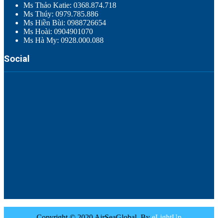
Ms Thảo Katie: 0368.874.718
Ms Thúy: 0979.785.886
Ms Hiền Bùi: 0988726654
Ms Hoài: 0904901070
Ms Hà My: 0928.000.088
Social
Copyright © 2020 AirSeaGlobal. By
eLightUp