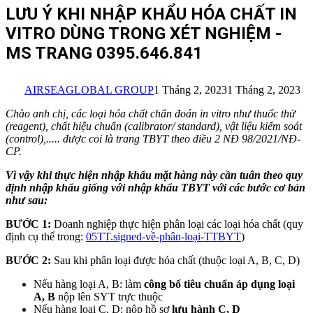
LƯU Ý KHI NHẬP KHẨU HÓA CHẤT IN
VITRO DÙNG TRONG XÉT NGHIỆM -
MS TRANG 0395.646.841
AIRSEAGLOBAL GROUP
1 Tháng 2, 2023
1 Tháng 2, 2023
Chào anh chị, các loại hóa chất chẩn đoán in vitro như thuốc thử
(reagent), chất hiệu chuẩn (calibrator/ standard), vật liệu kiểm soát
(control),..... được coi là trang TBYT theo điều 2 NĐ 98/2021/NĐ-
CP.
Vì vậy khi thực hiện nhập khẩu mặt hàng này cần tuân theo quy
định nhập khẩu giống với nhập khẩu TBYT với các bước cơ bản
như sau:
BƯỚC 1:
Doanh nghiệp thực hiện phân loại các loại hóa chất (quy
định cụ thể trong:
05TT.signed-về-phân-loại-TTBYT
)
BƯỚC 2:
Sau khi phân loại được hóa chất (thuộc loại A, B, C, D)
Nếu hàng loại A, B: làm
công bố tiêu chuẩn áp dụng loại
A, B
nộp lên SYT trực thuộc
Nếu hàng loại C, D: nộp hồ sơ
lưu hành C, D