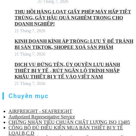
25 Tháng 7, 2026
THU HỒI HÀNG LOẠT GIẤY PHÉP MÁY HẤP TIỆT
TRÙNG, GÂY HẬU QUẢ NGHIÊM TRỌNG CHO
DOANH NGHIỆP!
21 Tháng 7, 2026
KINH DOANH KÍNH ÁP TRÒNG: LƯU Ý ĐỂ TRÁNH
BỊ SÀN TIKTOK, SHOPEE XOÁ SẢN PHẨM
21 Tháng 7, 2026
DỊCH VỤ ĐỨNG TÊN, ỦY QUYỀN LƯU HÀNH
THIẾT BỊ Y TẾ - RÚT NGẮN LỘ TRÌNH NHẬP
KHẨU THIẾT BỊ Y TẾ VÀO VIỆT NAM
21 Tháng 7, 2026
Chuyên mục
AIRFREIGHT - SEAFREIGHT
Authorized Representative Service
CHỨNG NHẬN TIÊU CHUẨN CHẤT LƯỢNG ISO 13485
CÔNG BỐ ĐỦ ĐIỀU KIỆN MUA BÁN THIẾT BỊ Y TẾ
LOẠI B,C,D