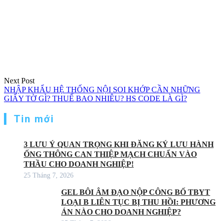
Next Post
NHẬP KHẨU HỆ THỐNG NỘI SOI KHỚP CẦN NHỮNG
GIẤY TỜ GÌ? THUẾ BAO NHIÊU? HS CODE LÀ GÌ?
Tin mới
3 LƯU Ý QUAN TRỌNG KHI ĐĂNG KÝ LƯU HÀNH
ỐNG THÔNG CAN THIỆP MẠCH CHUẨN VÀO
THẦU CHO DOANH NGHIỆP!
25 Tháng 7, 2026
GEL BÔI ÂM ĐẠO NỘP CÔNG BỐ TBYT
LOẠI B LIÊN TỤC BỊ THU HỒI: PHƯƠNG
ÁN NÀO CHO DOANH NGHIỆP?