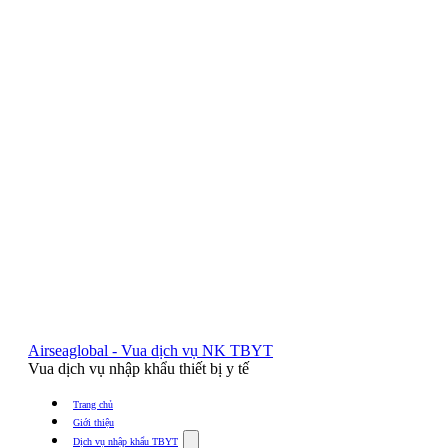
Airseaglobal - Vua dịch vụ NK TBYT
Vua dịch vụ nhập khẩu thiết bị y tế
Trang chủ
Giới thiệu
Show
Dịch vụ nhập khẩu TBYT