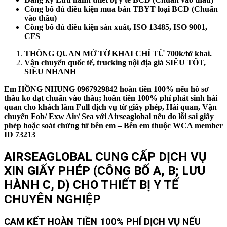
Công bố đủ điều kiện mua bán TBYT loại BCD (Chuẩn
vào thầu)
Công bố đủ điều kiện sản xuất, ISO 13485, ISO 9001,
CFS
THÔNG QUAN MỞ TỜ KHAI CHỈ TỪ 700k/tờ khai.
Vận chuyển quốc tế, trucking nội địa giá SIÊU TỐT,
SIÊU NHANH
Em HỒNG NHUNG 0967929842 hoàn tiền 100% nếu hồ sơ
thầu ko đạt chuẩn vào thầu; hoàn tiền 100% phí phát sinh hải
quan cho khách làm Full dịch vụ từ giấy phép, Hải quan, Vận
chuyển Fob/ Exw Air/ Sea với Airseaglobal nếu do lỗi sai giấy
phép hoặc soát chứng từ bên em – Bên em thuộc WCA member
ID 73213
AIRSEAGLOBAL CUNG CẤP DỊCH VỤ
XIN GIẤY PHÉP (CÔNG BỐ A, B; LƯU
HÀNH C, D) CHO THIẾT BỊ Y TẾ
CHUYÊN NGHIỆP
CAM KẾT HOÀN TIỀN 100% PHÍ DỊCH VỤ NẾU