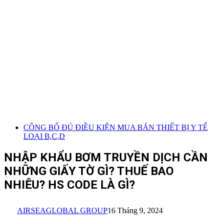
CÔNG BỐ ĐỦ ĐIỀU KIỆN MUA BÁN THIẾT BỊ Y TẾ
LOẠI B,C,D
NHẬP KHẨU BƠM TRUYỀN DỊCH CẦN
NHỮNG GIẤY TỜ GÌ? THUẾ BAO
NHIÊU? HS CODE LÀ GÌ?
AIRSEAGLOBAL GROUP
16 Tháng 9, 2024