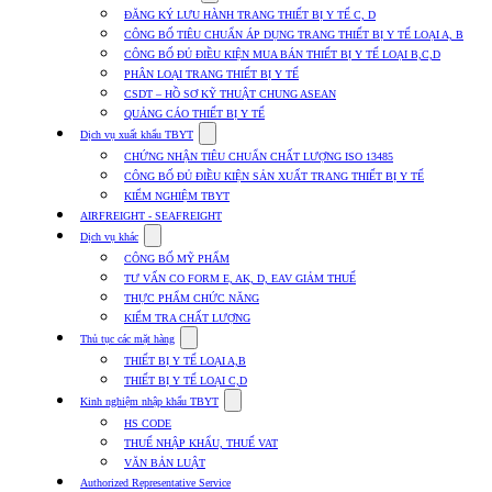
submenu
ĐĂNG KÝ LƯU HÀNH TRANG THIẾT BỊ Y TẾ C, D
for
CÔNG BỐ TIÊU CHUẨN ÁP DỤNG TRANG THIẾT BỊ Y TẾ LOẠI A, B
Dịch
CÔNG BỐ ĐỦ ĐIỀU KIỆN MUA BÁN THIẾT BỊ Y TẾ LOẠI B,C,D
vụ
nhập
PHÂN LOẠI TRANG THIẾT BỊ Y TẾ
khẩu
CSDT – HỒ SƠ KỸ THUẬT CHUNG ASEAN
TBYT
QUẢNG CÁO THIẾT BỊ Y TẾ
Show
Dịch vụ xuất khẩu TBYT
submenu
CHỨNG NHẬN TIÊU CHUẨN CHẤT LƯỢNG ISO 13485
for
CÔNG BỐ ĐỦ ĐIỀU KIỆN SẢN XUẤT TRANG THIẾT BỊ Y TẾ
Dịch
KIỂM NGHIỆM TBYT
vụ
xuất
AIRFREIGHT - SEAFREIGHT
khẩu
Show
Dịch vụ khác
TBYT
submenu
CÔNG BỐ MỸ PHẨM
for
TƯ VẤN CO FORM E, AK, D, EAV GIẢM THUẾ
Dịch
THỰC PHẨM CHỨC NĂNG
vụ
khác
KIỂM TRA CHẤT LƯỢNG
Show
Thủ tục các mặt hàng
submenu
THIẾT BỊ Y TẾ LOẠI A,B
for
THIẾT BỊ Y TẾ LOẠI C,D
Thủ
Show
tục
Kinh nghiệm nhập khẩu TBYT
submenu
các
HS CODE
for
mặt
THUẾ NHẬP KHẨU, THUẾ VAT
Kinh
hàng
VĂN BẢN LUẬT
nghiệm
nhập
Authorized Representative Service