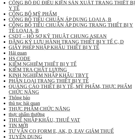
CÔNG BỐ ĐỦ ĐIỀU KIỆN SẢN XUẤT TRANG THIẾT BỊ
Y TẾ
CÔNG BỐ MỸ PHẨM
CÔNG BỐ TIÊU CHUẨN ÁP DỤNG LOẠI A, B
CÔNG BỐ TIÊU CHUẨN ÁP DỤNG TRANG THIẾT BỊ Y
TẾ LOẠI A, B
CSDT – HỒ SƠ KỸ THUẬT CHUNG ASEAN
ĐĂNG KÝ LƯU HÀNH TRANG THIẾT BỊ Y TẾ C, D
GIẤY PHÉP NHẬP KHẨU THIẾT BỊ Y TẾ
Hải quan
HS CODE
KIỂM NGHIỆM THIẾT BỊ Y TẾ
KIỂM TRA CHẤT LƯỢNG
KINH NGHIỆM NHẬP KHẨU TBYT
PHÂN LOẠI TRANG THIẾT BỊ Y TẾ
QUẢNG CÁO THIẾT BỊ Y TẾ, MỸ PHẨM, THỰC PHẨM
CHỨC NĂNG
Thông báo
thủ tục hải quan
THỰC PHẨM CHỨC NĂNG
thực phẩm thường
THUẾ NHẬP KHẨU, THUẾ VAT
TIN MỚI
TƯ VẤN CO FORM E, AK, D, EAV GIẢM THUẾ
TUYỂN DỤNG