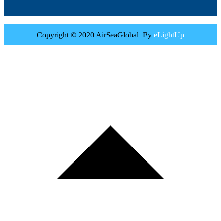
Copyright © 2020 AirSeaGlobal. By
eLightUp