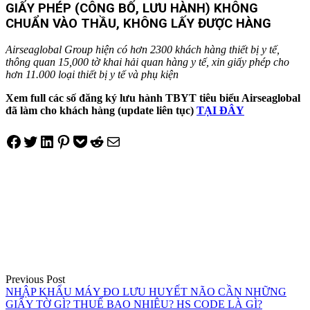
GIẤY PHÉP (CÔNG BỐ, LƯU HÀNH) KHÔNG
CHUẨN VÀO THẦU, KHÔNG LẤY ĐƯỢC HÀNG
Airseaglobal Group hiện có hơn 2300 khách hàng thiết bị y tế,
thông quan 15,000 tờ khai hải quan hàng y tế, xin giấy phép cho
hơn 11.000 loại thiết bị y tế và phụ kiện
Xem full các số đăng ký lưu hành TBYT tiêu biểu Airseaglobal
đã làm cho khách hàng (update liên tục)
TẠI ĐÂY
Share on Facebook
Tweet on Twitter
Share on LinkedIn
Pin on Pinterest
Save to pocket
Share on Reddit
Share via Email
Điều
hướng
bài
viết
Previous Post
NHẬP KHẨU MÁY ĐO LƯU HUYẾT NÃO CẦN NHỮNG
GIẤY TỜ GÌ? THUẾ BAO NHIÊU? HS CODE LÀ GÌ?