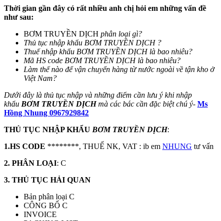
Thời gian gần đây có rất nhiều anh chị hỏi em những vấn đề
như sau:
BƠM TRUYỀN DỊCH
phân loại gì?
Thủ tục nhập khẩu BƠM TRUYỀN DỊCH
?
Thuế nhập khẩu BƠM TRUYỀN DỊCH
là bao nhiêu?
Mã HS code BƠM TRUYỀN DỊCH
là bao nhiêu?
Làm thế nào để vận chuyển hàng từ nước ngoài về tận kho ở
Việt Nam?
Dưới đây là thủ tục nhập và những điểm cần lưu ý khi nhập
khẩu
BƠM TRUYỀN DỊCH
mà các bác cần đặc biệt chú ý
-
Ms
Hồng Nhung 0967929842
THỦ TỤC NHẬP KHẨU
BƠM TRUYỀN DỊCH
:
1.HS CODE
********, THUẾ NK, VAT : ib em
NHUNG
tư vấn
2. PHÂN LOẠI
: C
3. THỦ TỤC HẢI QUAN
Bản phân loại C
CÔNG BỐ C
INVOICE