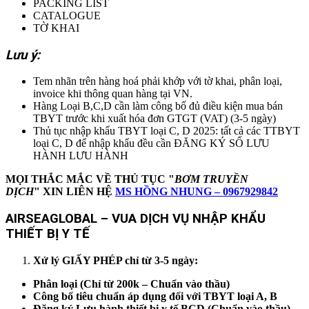
PACKING LIST
CATALOGUE
TỜ KHAI
Lưu ý:
Tem nhãn trên hàng hoá phải khớp với tờ khai, phân loại,
invoice khi thông quan hàng tại VN.
Hàng Loại B,C,D cần làm công bố đủ điều kiện mua bán
TBYT trước khi xuất hóa đơn GTGT (VAT) (3-5 ngày)
Thủ tục nhập khẩu TBYT loại C, D 2025: tất cả các TTBYT
loại C, D để nhập khẩu đều cần ĐĂNG KÝ SỐ LƯU
HÀNH LƯU HÀNH
MỌI THẮC MẮC VỀ THỦ TỤC "
BƠM TRUYỀN
DỊCH
" XIN LIÊN HỆ
MS HỒNG NHUNG – 0967929842
AIRSEAGLOBAL – VUA DỊCH VỤ NHẬP KHẨU
THIẾT BỊ Y TẾ
Xử lý GIẤY PHÉP chỉ từ 3-5 ngày:
Phân loại (Chỉ từ 200k – Chuẩn vào thầu)
Công bố tiêu chuẩn áp dụng đối với TBYT loại A, B
Đăng ký Lưu hành thiết bị y tế BCD (Chuẩn vào thầu)