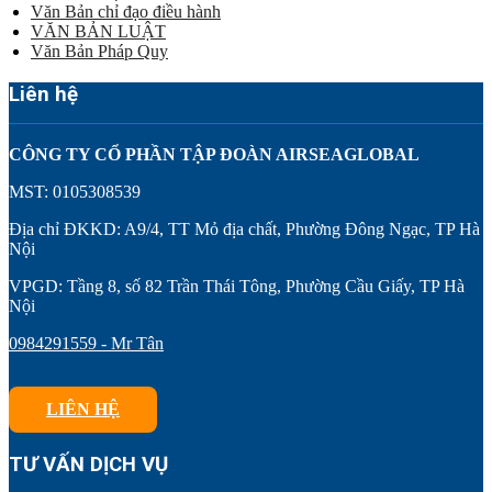
Văn Bản chỉ đạo điều hành
VĂN BẢN LUẬT
Văn Bản Pháp Quy
Liên hệ
CÔNG TY CỔ PHẦN TẬP ĐOÀN AIRSEAGLOBAL
MST: 0105308539
Địa chỉ ĐKKD: A9/4, TT Mỏ địa chất, Phường Đông Ngạc, TP Hà
Nội
VPGD: Tầng 8, số 82 Trần Thái Tông, Phường Cầu Giấy, TP Hà
Nội
0984291559 - Mr Tân
LIÊN HỆ
TƯ VẤN DỊCH VỤ