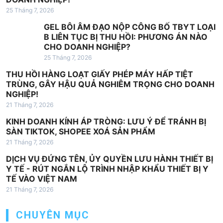
i
25 Tháng 7, 2026
v
GEL BÔI ÂM ĐẠO NỘP CÔNG BỐ TBYT LOẠI
i
B LIÊN TỤC BỊ THU HỒI: PHƯƠNG ÁN NÀO
CHO DOANH NGHIỆP?
ế
25 Tháng 7, 2026
t
THU HỒI HÀNG LOẠT GIẤY PHÉP MÁY HẤP TIỆT
TRÙNG, GÂY HẬU QUẢ NGHIÊM TRỌNG CHO DOANH
NGHIỆP!
21 Tháng 7, 2026
KINH DOANH KÍNH ÁP TRÒNG: LƯU Ý ĐỂ TRÁNH BỊ
SÀN TIKTOK, SHOPEE XOÁ SẢN PHẨM
21 Tháng 7, 2026
DỊCH VỤ ĐỨNG TÊN, ỦY QUYỀN LƯU HÀNH THIẾT BỊ
Y TẾ - RÚT NGẮN LỘ TRÌNH NHẬP KHẨU THIẾT BỊ Y
TẾ VÀO VIỆT NAM
21 Tháng 7, 2026
CHUYÊN MỤC