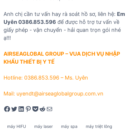
Anh chị cần tư vấn hay rà soát hồ sơ, liên hệ:
Em
Uyên 0386.853.596
để được hỗ trợ tư vấn về
giấy phép - vận chuyển - hải quan trọn gói nhé
ạ!!!
AIRSEAGLOBAL GROUP – VUA DỊCH VỤ NHẬP
KHẨU THIẾT BỊ Y TẾ
Hotline: 0386.853.596 – Ms. Uyên
Mail: uyendt@airseaglobalgroup.com.vn
Share on Facebook
Tweet on Twitter
Share on LinkedIn
Pin on Pinterest
Save to pocket
Share on Reddit
Share via Email
máy HIFU
máy laser
máy spa
máy triệt lông