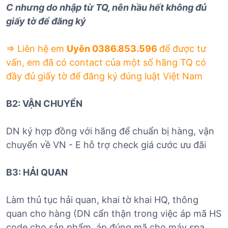
C nhưng do nhập từ TQ, nên hầu hết không đủ
giấy tờ để đăng ký
=> Liên hệ em
Uyên 0386.853.596
để được tư
vấn, em đã có contact của một số hãng TQ có
đầy đủ giấy tờ để đăng ký đúng luật Việt Nam
B2: VẬN CHUYỂN
DN ký hợp đồng với hãng để chuẩn bị hàng, vận
chuyển về VN - E hỗ trợ check giá cước ưu đãi
B3: HẢI QUAN
Làm thủ tục hải quan, khai tờ khai HQ, thông
quan cho hàng (DN cẩn thận trong việc áp mã HS
code cho sản phẩm, áp đúng mã cho máy spa,