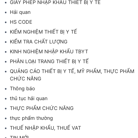
GIẤY PHÉP NHẬP KHẨU THIẾT BỊ Y TẾ
Hải quan
HS CODE
KIỂM NGHIỆM THIẾT BỊ Y TẾ
KIỂM TRA CHẤT LƯỢNG
KINH NGHIỆM NHẬP KHẨU TBYT
PHÂN LOẠI TRANG THIẾT BỊ Y TẾ
QUẢNG CÁO THIẾT BỊ Y TẾ, MỸ PHẨM, THỰC PHẨM
CHỨC NĂNG
Thông báo
thủ tục hải quan
THỰC PHẨM CHỨC NĂNG
thực phẩm thường
THUẾ NHẬP KHẨU, THUẾ VAT
TIN MỚI