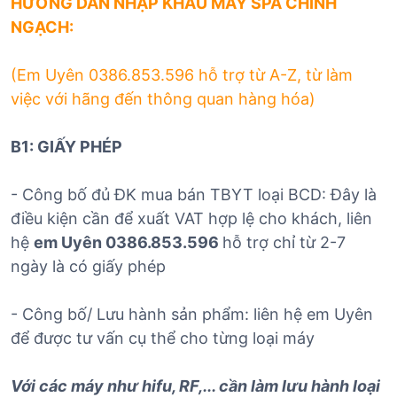
HƯỚNG DẪN NHẬP KHẨU MÁY SPA CHÍNH
NGẠCH:
(Em Uyên 0386.853.596 hỗ trợ từ A-Z, từ làm
việc với hãng đến thông quan hàng hóa)
B1: GIẤY PHÉP
- Công bố đủ ĐK mua bán TBYT loại BCD: Đây là
điều kiện cần để xuất VAT hợp lệ cho khách, liên
hệ
em Uyên 0386.853.596
hỗ trợ chỉ từ 2-7
ngày là có giấy phép
- Công bố/ Lưu hành sản phẩm: liên hệ em Uyên
để được tư vấn cụ thể cho từng loại máy
Với các máy như hifu, RF,... cần làm lưu hành loại