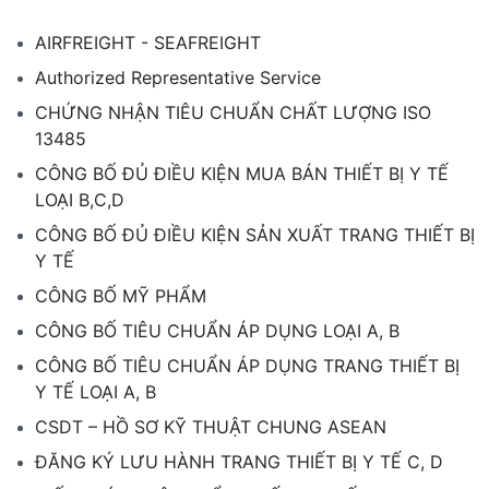
AIRFREIGHT - SEAFREIGHT
Authorized Representative Service
CHỨNG NHẬN TIÊU CHUẨN CHẤT LƯỢNG ISO
13485
CÔNG BỐ ĐỦ ĐIỀU KIỆN MUA BÁN THIẾT BỊ Y TẾ
LOẠI B,C,D
CÔNG BỐ ĐỦ ĐIỀU KIỆN SẢN XUẤT TRANG THIẾT BỊ
Y TẾ
CÔNG BỐ MỸ PHẨM
CÔNG BỐ TIÊU CHUẨN ÁP DỤNG LOẠI A, B
CÔNG BỐ TIÊU CHUẨN ÁP DỤNG TRANG THIẾT BỊ
Y TẾ LOẠI A, B
CSDT – HỒ SƠ KỸ THUẬT CHUNG ASEAN
ĐĂNG KÝ LƯU HÀNH TRANG THIẾT BỊ Y TẾ C, D