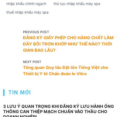
nhập khẩu chính ngạch
thủ tục nhập khẩu máy spa
thuế nhập khẩu máy spa
Đ
PREVIOUS POST
ĐĂNG KÝ GIẤY PHÉP CHO HÀNG CHẤT LÀM
i
ĐẦY BÔI TRƠN KHỚP NHƯ THẾ NÀO? THỜI
ề
GIAN BAO LÂU?
u
NEXT POST
h
Tổng quan Quy tắc Đặt tên Tiếng Việt cho
ư
Thiết bị Y tế Chẩn đoán In Vitro
ớ
n
TIN MỚI
g
b
3 LƯU Ý QUAN TRỌNG KHI ĐĂNG KÝ LƯU HÀNH ỐNG
à
THÔNG CAN THIỆP MẠCH CHUẨN VÀO THẦU CHO
DOANH NGHIỆP!