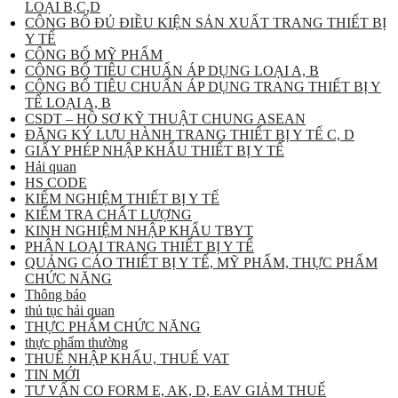
LOẠI B,C,D
CÔNG BỐ ĐỦ ĐIỀU KIỆN SẢN XUẤT TRANG THIẾT BỊ
Y TẾ
CÔNG BỐ MỸ PHẨM
CÔNG BỐ TIÊU CHUẨN ÁP DỤNG LOẠI A, B
CÔNG BỐ TIÊU CHUẨN ÁP DỤNG TRANG THIẾT BỊ Y
TẾ LOẠI A, B
CSDT – HỒ SƠ KỸ THUẬT CHUNG ASEAN
ĐĂNG KÝ LƯU HÀNH TRANG THIẾT BỊ Y TẾ C, D
GIẤY PHÉP NHẬP KHẨU THIẾT BỊ Y TẾ
Hải quan
HS CODE
KIỂM NGHIỆM THIẾT BỊ Y TẾ
KIỂM TRA CHẤT LƯỢNG
KINH NGHIỆM NHẬP KHẨU TBYT
PHÂN LOẠI TRANG THIẾT BỊ Y TẾ
QUẢNG CÁO THIẾT BỊ Y TẾ, MỸ PHẨM, THỰC PHẨM
CHỨC NĂNG
Thông báo
thủ tục hải quan
THỰC PHẨM CHỨC NĂNG
thực phẩm thường
THUẾ NHẬP KHẨU, THUẾ VAT
TIN MỚI
TƯ VẤN CO FORM E, AK, D, EAV GIẢM THUẾ