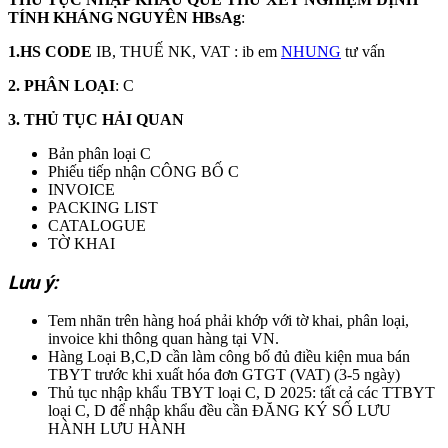
TÍNH KHÁNG NGUYÊN HBsAg
:
1.HS CODE
IB, THUẾ NK, VAT : ib em
NHUNG
tư vấn
2. PHÂN LOẠI
: C
3. THỦ TỤC HẢI QUAN
Bản phân loại C
Phiếu tiếp nhận CÔNG BỐ C
INVOICE
PACKING LIST
CATALOGUE
TỜ KHAI
Lưu ý:
Tem nhãn trên hàng hoá phải khớp với tờ khai, phân loại,
invoice khi thông quan hàng tại VN.
Hàng Loại B,C,D cần làm công bố đủ điều kiện mua bán
TBYT trước khi xuất hóa đơn GTGT (VAT) (3-5 ngày)
Thủ tục nhập khẩu TBYT loại C, D 2025: tất cả các TTBYT
loại C, D để nhập khẩu đều cần ĐĂNG KÝ SỐ LƯU
HÀNH LƯU HÀNH