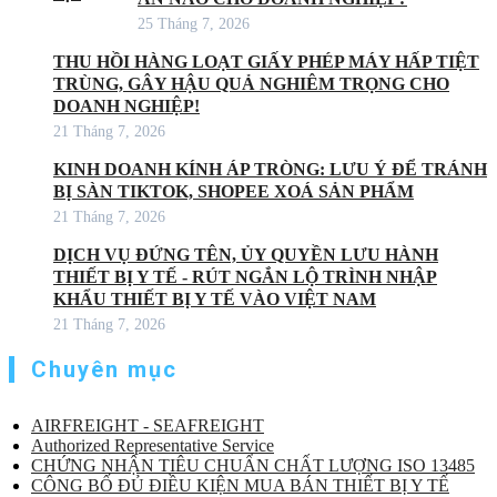
25 Tháng 7, 2026
THU HỒI HÀNG LOẠT GIẤY PHÉP MÁY HẤP TIỆT
TRÙNG, GÂY HẬU QUẢ NGHIÊM TRỌNG CHO
DOANH NGHIỆP!
21 Tháng 7, 2026
KINH DOANH KÍNH ÁP TRÒNG: LƯU Ý ĐỂ TRÁNH
BỊ SÀN TIKTOK, SHOPEE XOÁ SẢN PHẨM
21 Tháng 7, 2026
DỊCH VỤ ĐỨNG TÊN, ỦY QUYỀN LƯU HÀNH
THIẾT BỊ Y TẾ - RÚT NGẮN LỘ TRÌNH NHẬP
KHẨU THIẾT BỊ Y TẾ VÀO VIỆT NAM
21 Tháng 7, 2026
Chuyên mục
AIRFREIGHT - SEAFREIGHT
Authorized Representative Service
CHỨNG NHẬN TIÊU CHUẨN CHẤT LƯỢNG ISO 13485
CÔNG BỐ ĐỦ ĐIỀU KIỆN MUA BÁN THIẾT BỊ Y TẾ