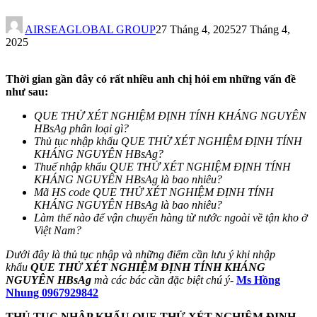
AIRSEAGLOBAL GROUP
27 Tháng 4, 2025
27 Tháng 4,
2025
Thời gian gần đây có rất nhiều anh chị hỏi em những vấn đề
như sau:
QUE THỬ XÉT NGHIỆM ĐỊNH TÍNH KHÁNG NGUYÊN
HBsAg
phân loại gì?
Thủ tục nhập khẩu QUE THỬ XÉT NGHIỆM ĐỊNH TÍNH
KHÁNG NGUYÊN HBsAg?
Thuế nhập khẩu QUE THỬ XÉT NGHIỆM ĐỊNH TÍNH
KHÁNG NGUYÊN HBsAg là bao nhiêu?
Mã HS code QUE THỬ XÉT NGHIỆM ĐỊNH TÍNH
KHÁNG NGUYÊN HBsAg là bao nhiêu?
Làm thế nào để vận chuyển hàng từ nước ngoài về tận kho ở
Việt Nam?
Dưới đây là thủ tục nhập và những điểm cần lưu ý khi nhập
khẩu
QUE THỬ XÉT NGHIỆM ĐỊNH TÍNH KHÁNG
NGUYÊN HBsAg
mà các bác cần đặc biệt chú ý
-
Ms Hồng
Nhung 0967929842
THỦ TỤC NHẬP KHẨU
QUE THỬ XÉT NGHIỆM ĐỊNH