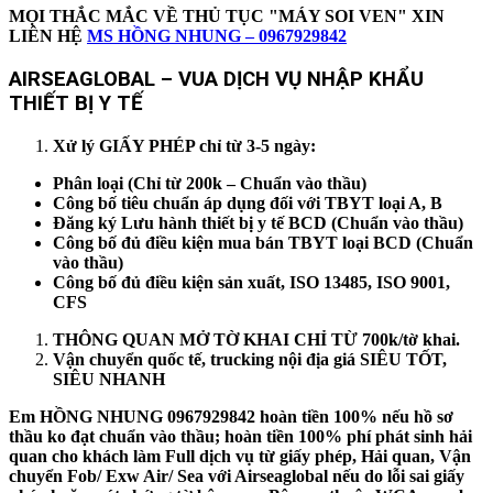
MỌI THẮC MẮC VỀ THỦ TỤC "MÁY SOI VEN" XIN
LIÊN HỆ
MS HỒNG NHUNG – 0967929842
AIRSEAGLOBAL – VUA DỊCH VỤ NHẬP KHẨU
THIẾT BỊ Y TẾ
Xử lý GIẤY PHÉP chỉ từ 3-5 ngày:
Phân loại (Chỉ từ 200k – Chuẩn vào thầu)
Công bố tiêu chuẩn áp dụng đối với TBYT loại A, B
Đăng ký Lưu hành thiết bị y tế BCD (Chuẩn vào thầu)
Công bố đủ điều kiện mua bán TBYT loại BCD (Chuẩn
vào thầu)
Công bố đủ điều kiện sản xuất, ISO 13485, ISO 9001,
CFS
THÔNG QUAN MỞ TỜ KHAI CHỈ TỪ 700k/tờ khai.
Vận chuyển quốc tế, trucking nội địa giá SIÊU TỐT,
SIÊU NHANH
Em HỒNG NHUNG 0967929842 hoàn tiền 100% nếu hồ sơ
thầu ko đạt chuẩn vào thầu; hoàn tiền 100% phí phát sinh hải
quan cho khách làm Full dịch vụ từ giấy phép, Hải quan, Vận
chuyển Fob/ Exw Air/ Sea với Airseaglobal nếu do lỗi sai giấy