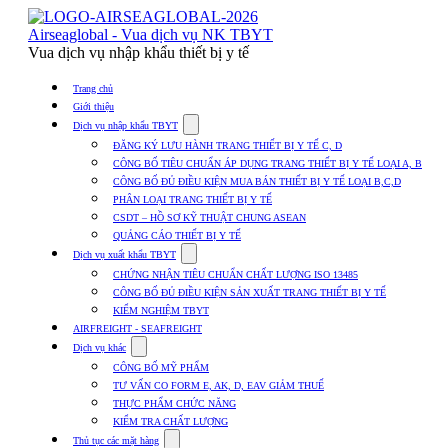
Skip
to
Airseaglobal - Vua dịch vụ NK TBYT
content
Vua dịch vụ nhập khẩu thiết bị y tế
Trang chủ
Giới thiệu
Show
Dịch vụ nhập khẩu TBYT
submenu
ĐĂNG KÝ LƯU HÀNH TRANG THIẾT BỊ Y TẾ C, D
for
CÔNG BỐ TIÊU CHUẨN ÁP DỤNG TRANG THIẾT BỊ Y TẾ LOẠI A, B
Dịch
CÔNG BỐ ĐỦ ĐIỀU KIỆN MUA BÁN THIẾT BỊ Y TẾ LOẠI B,C,D
vụ
nhập
PHÂN LOẠI TRANG THIẾT BỊ Y TẾ
khẩu
CSDT – HỒ SƠ KỸ THUẬT CHUNG ASEAN
TBYT
QUẢNG CÁO THIẾT BỊ Y TẾ
Show
Dịch vụ xuất khẩu TBYT
submenu
CHỨNG NHẬN TIÊU CHUẨN CHẤT LƯỢNG ISO 13485
for
CÔNG BỐ ĐỦ ĐIỀU KIỆN SẢN XUẤT TRANG THIẾT BỊ Y TẾ
Dịch
KIỂM NGHIỆM TBYT
vụ
xuất
AIRFREIGHT - SEAFREIGHT
khẩu
Show
Dịch vụ khác
TBYT
submenu
CÔNG BỐ MỸ PHẨM
for
TƯ VẤN CO FORM E, AK, D, EAV GIẢM THUẾ
Dịch
THỰC PHẨM CHỨC NĂNG
vụ
khác
KIỂM TRA CHẤT LƯỢNG
Show
Thủ tục các mặt hàng