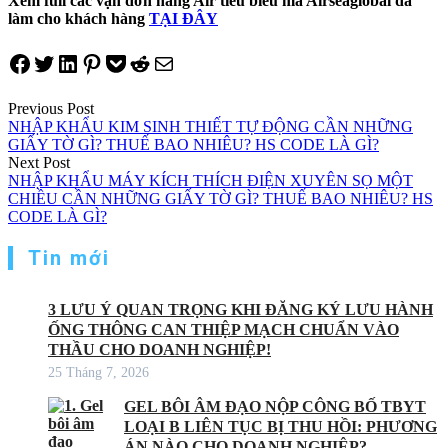
Xem full các vận đơn hàng Air tiêu biểu mà Airseaglobal đã
làm cho khách hàng
TẠI ĐÂY
Share on Facebook
Tweet on Twitter
Share on LinkedIn
Pin on Pinterest
Save to pocket
Share on Reddit
Share via Email
Điều
Previous Post
NHẬP KHẨU KIM SINH THIẾT TỰ ĐỘNG CẦN NHỮNG
hướng
GIẤY TỜ GÌ? THUẾ BAO NHIÊU? HS CODE LÀ GÌ?
Next Post
bài
NHẬP KHẨU MÁY KÍCH THÍCH ĐIỆN XUYÊN SỌ MỘT
viết
CHIỀU CẦN NHỮNG GIẤY TỜ GÌ? THUẾ BAO NHIÊU? HS
CODE LÀ GÌ?
Tin mới
3 LƯU Ý QUAN TRỌNG KHI ĐĂNG KÝ LƯU HÀNH
ỐNG THÔNG CAN THIỆP MẠCH CHUẨN VÀO
THẦU CHO DOANH NGHIỆP!
25 Tháng 7, 2026
GEL BÔI ÂM ĐẠO NỘP CÔNG BỐ TBYT
LOẠI B LIÊN TỤC BỊ THU HỒI: PHƯƠNG
ÁN NÀO CHO DOANH NGHIỆP?