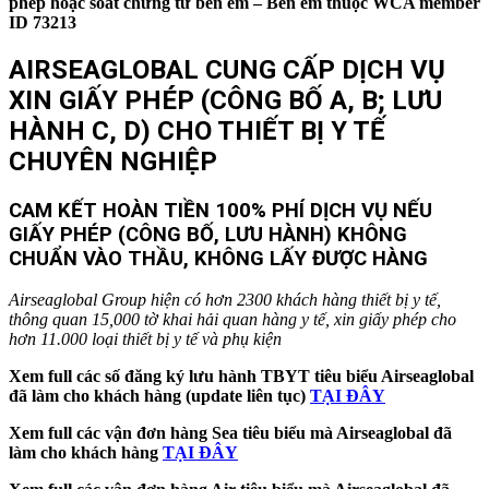
phép hoặc soát chứng từ bên em – Bên em thuộc WCA member
ID 73213
AIRSEAGLOBAL CUNG CẤP DỊCH VỤ
XIN GIẤY PHÉP (CÔNG BỐ A, B; LƯU
HÀNH C, D) CHO THIẾT BỊ Y TẾ
CHUYÊN NGHIỆP
CAM KẾT HOÀN TIỀN 100% PHÍ DỊCH VỤ NẾU
GIẤY PHÉP (CÔNG BỐ, LƯU HÀNH) KHÔNG
CHUẨN VÀO THẦU, KHÔNG LẤY ĐƯỢC HÀNG
Airseaglobal Group hiện có hơn 2300 khách hàng thiết bị y tế,
thông quan 15,000 tờ khai hải quan hàng y tế, xin giấy phép cho
hơn 11.000 loại thiết bị y tế và phụ kiện
Xem full các số đăng ký lưu hành TBYT tiêu biểu Airseaglobal
đã làm cho khách hàng (update liên tục)
TẠI ĐÂY
Xem full các vận đơn hàng Sea tiêu biểu mà Airseaglobal đã
làm cho khách hàng
TẠI ĐÂY