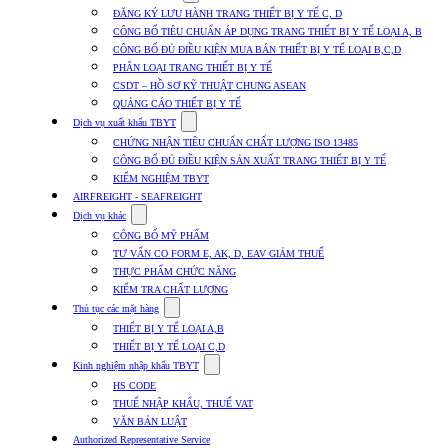
submenu
ĐĂNG KÝ LƯU HÀNH TRANG THIẾT BỊ Y TẾ C, D
for
CÔNG BỐ TIÊU CHUẨN ÁP DỤNG TRANG THIẾT BỊ Y TẾ LOẠI A, B
Dịch
CÔNG BỐ ĐỦ ĐIỀU KIỆN MUA BÁN THIẾT BỊ Y TẾ LOẠI B,C,D
vụ
nhập
PHÂN LOẠI TRANG THIẾT BỊ Y TẾ
khẩu
CSDT – HỒ SƠ KỸ THUẬT CHUNG ASEAN
TBYT
QUẢNG CÁO THIẾT BỊ Y TẾ
Show
Dịch vụ xuất khẩu TBYT
submenu
CHỨNG NHẬN TIÊU CHUẨN CHẤT LƯỢNG ISO 13485
for
CÔNG BỐ ĐỦ ĐIỀU KIỆN SẢN XUẤT TRANG THIẾT BỊ Y TẾ
Dịch
KIỂM NGHIỆM TBYT
vụ
xuất
AIRFREIGHT - SEAFREIGHT
khẩu
Show
Dịch vụ khác
TBYT
submenu
CÔNG BỐ MỸ PHẨM
for
TƯ VẤN CO FORM E, AK, D, EAV GIẢM THUẾ
Dịch
THỰC PHẨM CHỨC NĂNG
vụ
khác
KIỂM TRA CHẤT LƯỢNG
Show
Thủ tục các mặt hàng
submenu
THIẾT BỊ Y TẾ LOẠI A,B
for
THIẾT BỊ Y TẾ LOẠI C,D
Thủ
Show
tục
Kinh nghiệm nhập khẩu TBYT
submenu
các
HS CODE
for
mặt
THUẾ NHẬP KHẨU, THUẾ VAT
Kinh
hàng
VĂN BẢN LUẬT
nghiệm
nhập
Authorized Representative Service