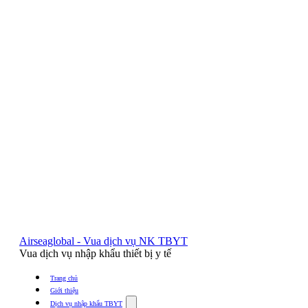
Airseaglobal - Vua dịch vụ NK TBYT
Vua dịch vụ nhập khẩu thiết bị y tế
Trang chủ
Giới thiệu
Show
Dịch vụ nhập khẩu TBYT