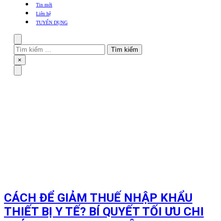
khẩu
Tin mới
TBYT
Liên hệ
TUYỂN DỤNG
Search
Tìm
kiếm
Close
×
cho:
Menu
CÁCH ĐỂ GIẢM THUẾ NHẬP KHẨU
THIẾT BỊ Y TẾ? BÍ QUYẾT TỐI ƯU CHI