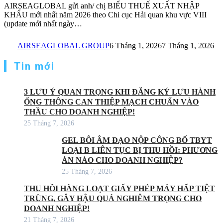
AIRSEAGLOBAL gửi anh/ chị BIỂU THUẾ XUẤT NHẬP
KHẨU mới nhất năm 2026 theo Chi cục Hải quan khu vực VIII
(update mới nhất ngày…
AIRSEAGLOBAL GROUP
6 Tháng 1, 2026
7 Tháng 1, 2026
Tin mới
3 LƯU Ý QUAN TRỌNG KHI ĐĂNG KÝ LƯU HÀNH
ỐNG THÔNG CAN THIỆP MẠCH CHUẨN VÀO
THẦU CHO DOANH NGHIỆP!
25 Tháng 7, 2026
GEL BÔI ÂM ĐẠO NỘP CÔNG BỐ TBYT
LOẠI B LIÊN TỤC BỊ THU HỒI: PHƯƠNG
ÁN NÀO CHO DOANH NGHIỆP?
25 Tháng 7, 2026
THU HỒI HÀNG LOẠT GIẤY PHÉP MÁY HẤP TIỆT
TRÙNG, GÂY HẬU QUẢ NGHIÊM TRỌNG CHO
DOANH NGHIỆP!
21 Tháng 7, 2026