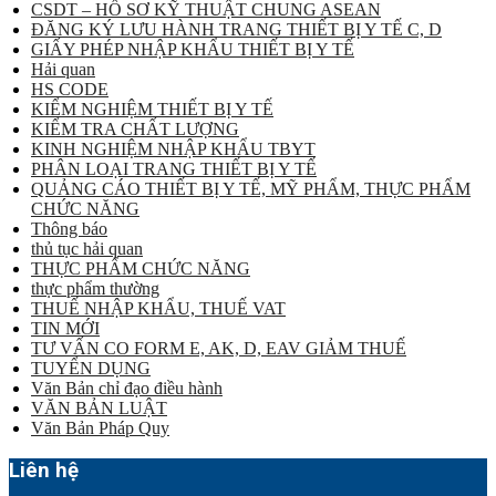
CSDT – HỒ SƠ KỸ THUẬT CHUNG ASEAN
ĐĂNG KÝ LƯU HÀNH TRANG THIẾT BỊ Y TẾ C, D
GIẤY PHÉP NHẬP KHẨU THIẾT BỊ Y TẾ
Hải quan
HS CODE
KIỂM NGHIỆM THIẾT BỊ Y TẾ
KIỂM TRA CHẤT LƯỢNG
KINH NGHIỆM NHẬP KHẨU TBYT
PHÂN LOẠI TRANG THIẾT BỊ Y TẾ
QUẢNG CÁO THIẾT BỊ Y TẾ, MỸ PHẨM, THỰC PHẨM
CHỨC NĂNG
Thông báo
thủ tục hải quan
THỰC PHẨM CHỨC NĂNG
thực phẩm thường
THUẾ NHẬP KHẨU, THUẾ VAT
TIN MỚI
TƯ VẤN CO FORM E, AK, D, EAV GIẢM THUẾ
TUYỂN DỤNG
Văn Bản chỉ đạo điều hành
VĂN BẢN LUẬT
Văn Bản Pháp Quy
Liên hệ