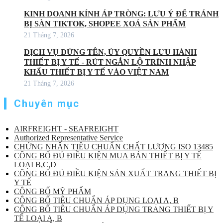
KINH DOANH KÍNH ÁP TRÒNG: LƯU Ý ĐỂ TRÁNH
BỊ SÀN TIKTOK, SHOPEE XOÁ SẢN PHẨM
21 Tháng 7, 2026
DỊCH VỤ ĐỨNG TÊN, ỦY QUYỀN LƯU HÀNH
THIẾT BỊ Y TẾ - RÚT NGẮN LỘ TRÌNH NHẬP
KHẨU THIẾT BỊ Y TẾ VÀO VIỆT NAM
21 Tháng 7, 2026
Chuyên mục
AIRFREIGHT - SEAFREIGHT
Authorized Representative Service
CHỨNG NHẬN TIÊU CHUẨN CHẤT LƯỢNG ISO 13485
CÔNG BỐ ĐỦ ĐIỀU KIỆN MUA BÁN THIẾT BỊ Y TẾ
LOẠI B,C,D
CÔNG BỐ ĐỦ ĐIỀU KIỆN SẢN XUẤT TRANG THIẾT BỊ
Y TẾ
CÔNG BỐ MỸ PHẨM
CÔNG BỐ TIÊU CHUẨN ÁP DỤNG LOẠI A, B
CÔNG BỐ TIÊU CHUẨN ÁP DỤNG TRANG THIẾT BỊ Y
TẾ LOẠI A, B