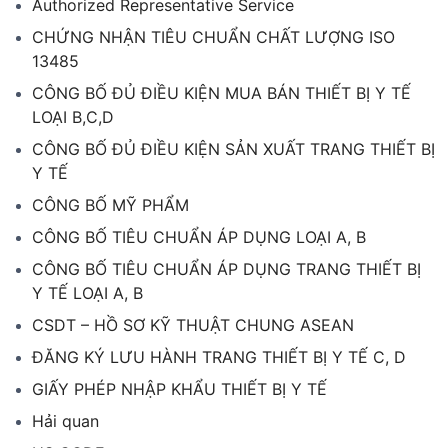
Authorized Representative Service
CHỨNG NHẬN TIÊU CHUẨN CHẤT LƯỢNG ISO
13485
CÔNG BỐ ĐỦ ĐIỀU KIỆN MUA BÁN THIẾT BỊ Y TẾ
LOẠI B,C,D
CÔNG BỐ ĐỦ ĐIỀU KIỆN SẢN XUẤT TRANG THIẾT BỊ
Y TẾ
CÔNG BỐ MỸ PHẨM
CÔNG BỐ TIÊU CHUẨN ÁP DỤNG LOẠI A, B
CÔNG BỐ TIÊU CHUẨN ÁP DỤNG TRANG THIẾT BỊ
Y TẾ LOẠI A, B
CSDT – HỒ SƠ KỸ THUẬT CHUNG ASEAN
ĐĂNG KÝ LƯU HÀNH TRANG THIẾT BỊ Y TẾ C, D
GIẤY PHÉP NHẬP KHẨU THIẾT BỊ Y TẾ
Hải quan