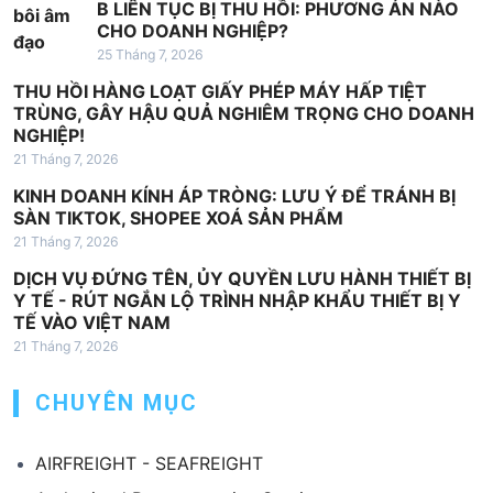
B LIÊN TỤC BỊ THU HỒI: PHƯƠNG ÁN NÀO
CHO DOANH NGHIỆP?
25 Tháng 7, 2026
THU HỒI HÀNG LOẠT GIẤY PHÉP MÁY HẤP TIỆT
TRÙNG, GÂY HẬU QUẢ NGHIÊM TRỌNG CHO DOANH
NGHIỆP!
21 Tháng 7, 2026
KINH DOANH KÍNH ÁP TRÒNG: LƯU Ý ĐỂ TRÁNH BỊ
SÀN TIKTOK, SHOPEE XOÁ SẢN PHẨM
21 Tháng 7, 2026
DỊCH VỤ ĐỨNG TÊN, ỦY QUYỀN LƯU HÀNH THIẾT BỊ
Y TẾ - RÚT NGẮN LỘ TRÌNH NHẬP KHẨU THIẾT BỊ Y
TẾ VÀO VIỆT NAM
21 Tháng 7, 2026
CHUYÊN MỤC
AIRFREIGHT - SEAFREIGHT