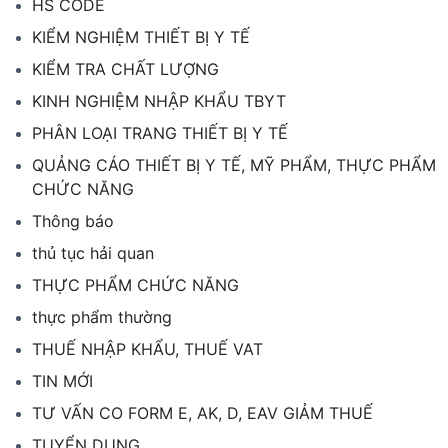
HS CODE
KIỂM NGHIỆM THIẾT BỊ Y TẾ
KIỂM TRA CHẤT LƯỢNG
KINH NGHIỆM NHẬP KHẨU TBYT
PHÂN LOẠI TRANG THIẾT BỊ Y TẾ
QUẢNG CÁO THIẾT BỊ Y TẾ, MỸ PHẨM, THỰC PHẨM
CHỨC NĂNG
Thông báo
thủ tục hải quan
THỰC PHẨM CHỨC NĂNG
thực phẩm thường
THUẾ NHẬP KHẨU, THUẾ VAT
TIN MỚI
TƯ VẤN CO FORM E, AK, D, EAV GIẢM THUẾ
TUYỂN DỤNG