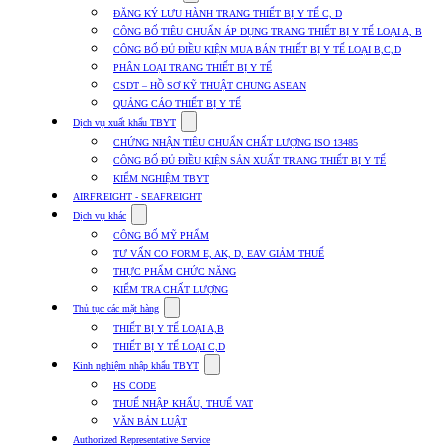
submenu
ĐĂNG KÝ LƯU HÀNH TRANG THIẾT BỊ Y TẾ C, D
for
CÔNG BỐ TIÊU CHUẨN ÁP DỤNG TRANG THIẾT BỊ Y TẾ LOẠI A, B
Dịch
CÔNG BỐ ĐỦ ĐIỀU KIỆN MUA BÁN THIẾT BỊ Y TẾ LOẠI B,C,D
vụ
nhập
PHÂN LOẠI TRANG THIẾT BỊ Y TẾ
khẩu
CSDT – HỒ SƠ KỸ THUẬT CHUNG ASEAN
TBYT
QUẢNG CÁO THIẾT BỊ Y TẾ
Show
Dịch vụ xuất khẩu TBYT
submenu
CHỨNG NHẬN TIÊU CHUẨN CHẤT LƯỢNG ISO 13485
for
CÔNG BỐ ĐỦ ĐIỀU KIỆN SẢN XUẤT TRANG THIẾT BỊ Y TẾ
Dịch
KIỂM NGHIỆM TBYT
vụ
xuất
AIRFREIGHT - SEAFREIGHT
khẩu
Show
Dịch vụ khác
TBYT
submenu
CÔNG BỐ MỸ PHẨM
for
TƯ VẤN CO FORM E, AK, D, EAV GIẢM THUẾ
Dịch
THỰC PHẨM CHỨC NĂNG
vụ
khác
KIỂM TRA CHẤT LƯỢNG
Show
Thủ tục các mặt hàng
submenu
THIẾT BỊ Y TẾ LOẠI A,B
for
THIẾT BỊ Y TẾ LOẠI C,D
Thủ
Show
tục
Kinh nghiệm nhập khẩu TBYT
submenu
các
HS CODE
for
mặt
THUẾ NHẬP KHẨU, THUẾ VAT
Kinh
hàng
VĂN BẢN LUẬT
nghiệm
nhập
Authorized Representative Service