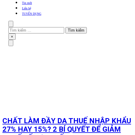
khẩu
Tin mới
TBYT
Liên hệ
TUYỂN DỤNG
Search
Tìm
kiếm
Close
×
cho:
Menu
CHẤT LÀM ĐẦY DA THUẾ NHẬP KHẨU
27% HAY 15%? 2 BÍ QUYẾT ĐỂ GIẢM