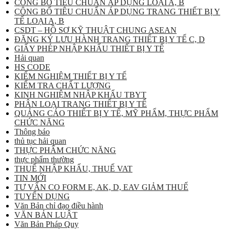
CÔNG BỐ TIÊU CHUẨN ÁP DỤNG LOẠI A, B
CÔNG BỐ TIÊU CHUẨN ÁP DỤNG TRANG THIẾT BỊ Y
TẾ LOẠI A, B
CSDT – HỒ SƠ KỸ THUẬT CHUNG ASEAN
ĐĂNG KÝ LƯU HÀNH TRANG THIẾT BỊ Y TẾ C, D
GIẤY PHÉP NHẬP KHẨU THIẾT BỊ Y TẾ
Hải quan
HS CODE
KIỂM NGHIỆM THIẾT BỊ Y TẾ
KIỂM TRA CHẤT LƯỢNG
KINH NGHIỆM NHẬP KHẨU TBYT
PHÂN LOẠI TRANG THIẾT BỊ Y TẾ
QUẢNG CÁO THIẾT BỊ Y TẾ, MỸ PHẨM, THỰC PHẨM
CHỨC NĂNG
Thông báo
thủ tục hải quan
THỰC PHẨM CHỨC NĂNG
thực phẩm thường
THUẾ NHẬP KHẨU, THUẾ VAT
TIN MỚI
TƯ VẤN CO FORM E, AK, D, EAV GIẢM THUẾ
TUYỂN DỤNG
Văn Bản chỉ đạo điều hành
VĂN BẢN LUẬT
Văn Bản Pháp Quy