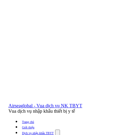
Airseaglobal - Vua dịch vụ NK TBYT
Vua dịch vụ nhập khẩu thiết bị y tế
Trang chủ
Giới thiệu
Show
Dịch vụ nhập khẩu TBYT