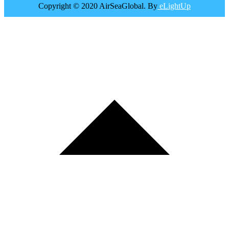
Copyright © 2020 AirSeaGlobal. By
eLightUp