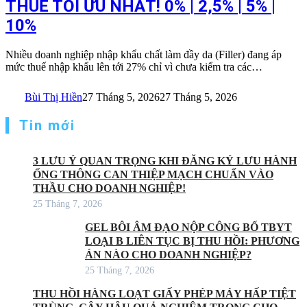
THUẾ TỐI ƯU NHẤT! 0% | 2,5% | 5% |
10%
Nhiều doanh nghiệp nhập khẩu chất làm đầy da (Filler) đang áp
mức thuế nhập khẩu lên tới 27% chỉ vì chưa kiểm tra các…
Bùi Thị Hiền
27 Tháng 5, 2026
27 Tháng 5, 2026
Tin mới
3 LƯU Ý QUAN TRỌNG KHI ĐĂNG KÝ LƯU HÀNH
ỐNG THÔNG CAN THIỆP MẠCH CHUẨN VÀO
THẦU CHO DOANH NGHIỆP!
25 Tháng 7, 2026
GEL BÔI ÂM ĐẠO NỘP CÔNG BỐ TBYT
LOẠI B LIÊN TỤC BỊ THU HỒI: PHƯƠNG
ÁN NÀO CHO DOANH NGHIỆP?
25 Tháng 7, 2026
THU HỒI HÀNG LOẠT GIẤY PHÉP MÁY HẤP TIỆT