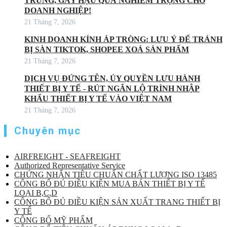
TRÙNG, GÂY HẬU QUẢ NGHIÊM TRỌNG CHO
DOANH NGHIỆP!
21 Tháng 7, 2026
KINH DOANH KÍNH ÁP TRÒNG: LƯU Ý ĐỂ TRÁNH
BỊ SÀN TIKTOK, SHOPEE XOÁ SẢN PHẨM
21 Tháng 7, 2026
DỊCH VỤ ĐỨNG TÊN, ỦY QUYỀN LƯU HÀNH
THIẾT BỊ Y TẾ - RÚT NGẮN LỘ TRÌNH NHẬP
KHẨU THIẾT BỊ Y TẾ VÀO VIỆT NAM
21 Tháng 7, 2026
Chuyên mục
AIRFREIGHT - SEAFREIGHT
Authorized Representative Service
CHỨNG NHẬN TIÊU CHUẨN CHẤT LƯỢNG ISO 13485
CÔNG BỐ ĐỦ ĐIỀU KIỆN MUA BÁN THIẾT BỊ Y TẾ
LOẠI B,C,D
CÔNG BỐ ĐỦ ĐIỀU KIỆN SẢN XUẤT TRANG THIẾT BỊ
Y TẾ
CÔNG BỐ MỸ PHẨM