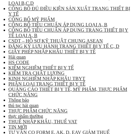
LOẠI B,C,D
CÔNG BỐ ĐỦ ĐIỀU KIỆN SẢN XUẤT TRANG THIẾT BỊ
Y TẾ
CÔNG BỐ MỸ PHẨM
CÔNG BỐ TIÊU CHUẨN ÁP DỤNG LOẠI A, B
CÔNG BỐ TIÊU CHUẨN ÁP DỤNG TRANG THIẾT BỊ Y
TẾ LOẠI A, B
CSDT – HỒ SƠ KỸ THUẬT CHUNG ASEAN
ĐĂNG KÝ LƯU HÀNH TRANG THIẾT BỊ Y TẾ C, D
GIẤY PHÉP NHẬP KHẨU THIẾT BỊ Y TẾ
Hải quan
HS CODE
KIỂM NGHIỆM THIẾT BỊ Y TẾ
KIỂM TRA CHẤT LƯỢNG
KINH NGHIỆM NHẬP KHẨU TBYT
PHÂN LOẠI TRANG THIẾT BỊ Y TẾ
QUẢNG CÁO THIẾT BỊ Y TẾ, MỸ PHẨM, THỰC PHẨM
CHỨC NĂNG
Thông báo
thủ tục hải quan
THỰC PHẨM CHỨC NĂNG
thực phẩm thường
THUẾ NHẬP KHẨU, THUẾ VAT
TIN MỚI
TƯ VẤN CO FORM E, AK, D, EAV GIẢM THUẾ