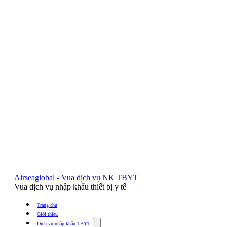
Airseaglobal - Vua dịch vụ NK TBYT
Vua dịch vụ nhập khẩu thiết bị y tế
Trang chủ
Giới thiệu
Show
Dịch vụ nhập khẩu TBYT