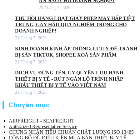
ÁN NÀO CHO DOANH NGHIỆP?
25 Tháng 7, 2026
THU HỒI HÀNG LOẠT GIẤY PHÉP MÁY HẤP TIỆT
TRÙNG, GÂY HẬU QUẢ NGHIÊM TRỌNG CHO
DOANH NGHIỆP!
21 Tháng 7, 2026
KINH DOANH KÍNH ÁP TRÒNG: LƯU Ý ĐỂ TRÁNH
BỊ SÀN TIKTOK, SHOPEE XOÁ SẢN PHẨM
21 Tháng 7, 2026
DỊCH VỤ ĐỨNG TÊN, ỦY QUYỀN LƯU HÀNH
THIẾT BỊ Y TẾ - RÚT NGẮN LỘ TRÌNH NHẬP
KHẨU THIẾT BỊ Y TẾ VÀO VIỆT NAM
21 Tháng 7, 2026
Chuyên mục
AIRFREIGHT - SEAFREIGHT
Authorized Representative Service
CHỨNG NHẬN TIÊU CHUẨN CHẤT LƯỢNG ISO 13485
CÔNG BỐ ĐỦ ĐIỀU KIỆN MUA BÁN THIẾT BỊ Y TẾ