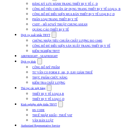
submenu
ĐĂNG KÝ LƯU HÀNH TRANG THIẾT BỊ Y TẾ C, D
for
CÔNG BỐ TIÊU CHUẨN ÁP DỤNG TRANG THIẾT BỊ Y TẾ LOẠI A, B
Dịch
CÔNG BỐ ĐỦ ĐIỀU KIỆN MUA BÁN THIẾT BỊ Y TẾ LOẠI B,C,D
vụ
nhập
PHÂN LOẠI TRANG THIẾT BỊ Y TẾ
khẩu
CSDT – HỒ SƠ KỸ THUẬT CHUNG ASEAN
TBYT
QUẢNG CÁO THIẾT BỊ Y TẾ
Show
Dịch vụ xuất khẩu TBYT
submenu
CHỨNG NHẬN TIÊU CHUẨN CHẤT LƯỢNG ISO 13485
for
CÔNG BỐ ĐỦ ĐIỀU KIỆN SẢN XUẤT TRANG THIẾT BỊ Y TẾ
Dịch
KIỂM NGHIỆM TBYT
vụ
xuất
AIRFREIGHT - SEAFREIGHT
khẩu
Show
Dịch vụ khác
TBYT
submenu
CÔNG BỐ MỸ PHẨM
for
TƯ VẤN CO FORM E, AK, D, EAV GIẢM THUẾ
Dịch
THỰC PHẨM CHỨC NĂNG
vụ
khác
KIỂM TRA CHẤT LƯỢNG
Show
Thủ tục các mặt hàng
submenu
THIẾT BỊ Y TẾ LOẠI A,B
for
THIẾT BỊ Y TẾ LOẠI C,D
Thủ
Show
tục
Kinh nghiệm nhập khẩu TBYT
submenu
các
HS CODE
for
mặt
THUẾ NHẬP KHẨU, THUẾ VAT
Kinh
hàng
VĂN BẢN LUẬT
nghiệm
nhập
Authorized Representative Service