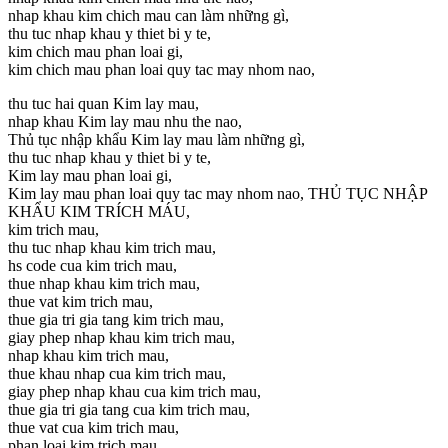
nhap khau kim chich mau can làm những gì,
thu tuc nhap khau y thiet bi y te,
kim chich mau phan loai gi,
kim chich mau phan loai quy tac may nhom nao,
thu tuc hai quan Kim lay mau,
nhap khau Kim lay mau nhu the nao,
Thủ tục nhập khẩu Kim lay mau làm những gì,
thu tuc nhap khau y thiet bi y te,
Kim lay mau phan loai gi,
Kim lay mau phan loai quy tac may nhom nao, THỦ TỤC NHẬP
KHẨU KIM TRÍCH MÁU,
kim trich mau,
thu tuc nhap khau kim trich mau,
hs code cua kim trich mau,
thue nhap khau kim trich mau,
thue vat kim trich mau,
thue gia tri gia tang kim trich mau,
giay phep nhap khau kim trich mau,
nhap khau kim trich mau,
thue khau nhap cua kim trich mau,
giay phep nhap khau cua kim trich mau,
thue gia tri gia tang cua kim trich mau,
thue vat cua kim trich mau,
phan loai kim trich mau,