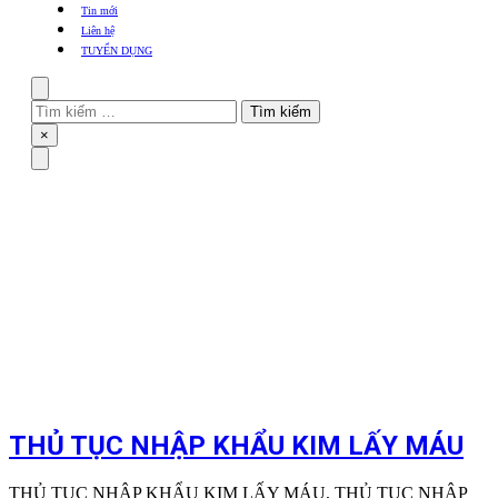
khẩu
Tin mới
TBYT
Liên hệ
TUYỂN DỤNG
Search
Tìm
kiếm
Close
×
cho:
Menu
THỦ TỤC NHẬP KHẨU KIM LẤY MÁU
THỦ TỤC NHẬP KHẨU KIM LẤY MÁU, THỦ TỤC NHẬP