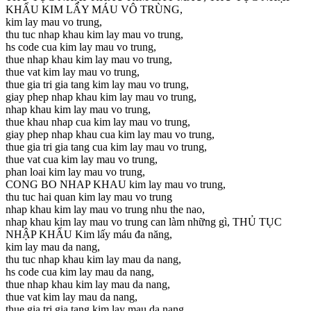
KHẨU KIM LẤY MÁU VÔ TRÙNG,
kim lay mau vo trung,
thu tuc nhap khau kim lay mau vo trung,
hs code cua kim lay mau vo trung,
thue nhap khau kim lay mau vo trung,
thue vat kim lay mau vo trung,
thue gia tri gia tang kim lay mau vo trung,
giay phep nhap khau kim lay mau vo trung,
nhap khau kim lay mau vo trung,
thue khau nhap cua kim lay mau vo trung,
giay phep nhap khau cua kim lay mau vo trung,
thue gia tri gia tang cua kim lay mau vo trung,
thue vat cua kim lay mau vo trung,
phan loai kim lay mau vo trung,
CONG BO NHAP KHAU kim lay mau vo trung,
thu tuc hai quan kim lay mau vo trung
nhap khau kim lay mau vo trung nhu the nao,
nhap khau kim lay mau vo trung can làm những gì, THỦ TỤC
NHẬP KHẨU Kim lấy máu đa năng,
kim lay mau da nang,
thu tuc nhap khau kim lay mau da nang,
hs code cua kim lay mau da nang,
thue nhap khau kim lay mau da nang,
thue vat kim lay mau da nang,
thue gia tri gia tang kim lay mau da nang,