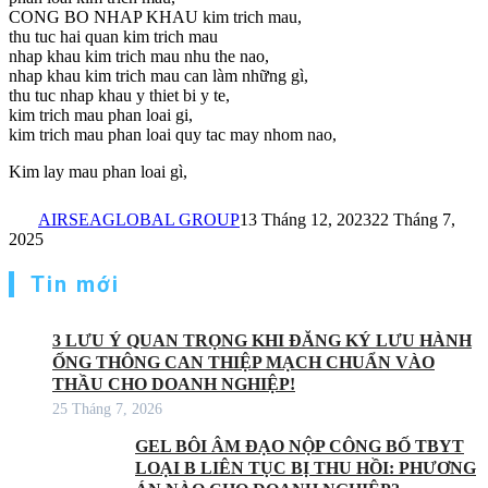
CONG BO NHAP KHAU kim trich mau,
thu tuc hai quan kim trich mau
nhap khau kim trich mau nhu the nao,
nhap khau kim trich mau can làm những gì,
thu tuc nhap khau y thiet bi y te,
kim trich mau phan loai gi,
kim trich mau phan loai quy tac may nhom nao,
Kim lay mau phan loai gì,
AIRSEAGLOBAL GROUP
13 Tháng 12, 2023
22 Tháng 7,
2025
Tin mới
3 LƯU Ý QUAN TRỌNG KHI ĐĂNG KÝ LƯU HÀNH
ỐNG THÔNG CAN THIỆP MẠCH CHUẨN VÀO
THẦU CHO DOANH NGHIỆP!
25 Tháng 7, 2026
GEL BÔI ÂM ĐẠO NỘP CÔNG BỐ TBYT
LOẠI B LIÊN TỤC BỊ THU HỒI: PHƯƠNG