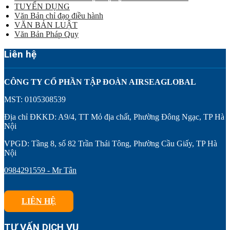
TUYỂN DỤNG
Văn Bản chỉ đạo điều hành
VĂN BẢN LUẬT
Văn Bản Pháp Quy
Liên hệ
CÔNG TY CỔ PHẦN TẬP ĐOÀN AIRSEAGLOBAL
MST: 0105308539
Địa chỉ ĐKKD: A9/4, TT Mỏ địa chất, Phường Đông Ngạc, TP Hà
Nội
VPGD: Tầng 8, số 82 Trần Thái Tông, Phường Cầu Giấy, TP Hà
Nội
0984291559 - Mr Tân
LIÊN HỆ
TƯ VẤN DỊCH VỤ