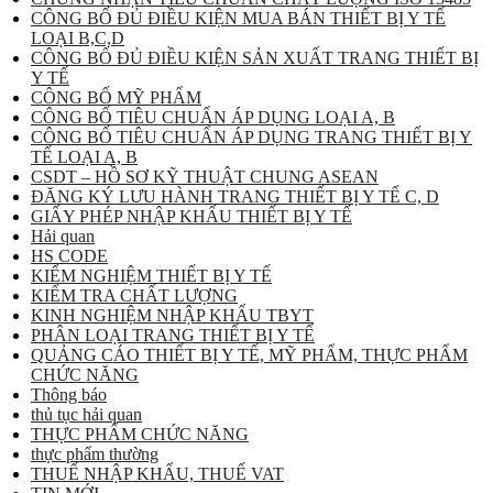
CÔNG BỐ ĐỦ ĐIỀU KIỆN MUA BÁN THIẾT BỊ Y TẾ
LOẠI B,C,D
CÔNG BỐ ĐỦ ĐIỀU KIỆN SẢN XUẤT TRANG THIẾT BỊ
Y TẾ
CÔNG BỐ MỸ PHẨM
CÔNG BỐ TIÊU CHUẨN ÁP DỤNG LOẠI A, B
CÔNG BỐ TIÊU CHUẨN ÁP DỤNG TRANG THIẾT BỊ Y
TẾ LOẠI A, B
CSDT – HỒ SƠ KỸ THUẬT CHUNG ASEAN
ĐĂNG KÝ LƯU HÀNH TRANG THIẾT BỊ Y TẾ C, D
GIẤY PHÉP NHẬP KHẨU THIẾT BỊ Y TẾ
Hải quan
HS CODE
KIỂM NGHIỆM THIẾT BỊ Y TẾ
KIỂM TRA CHẤT LƯỢNG
KINH NGHIỆM NHẬP KHẨU TBYT
PHÂN LOẠI TRANG THIẾT BỊ Y TẾ
QUẢNG CÁO THIẾT BỊ Y TẾ, MỸ PHẨM, THỰC PHẨM
CHỨC NĂNG
Thông báo
thủ tục hải quan
THỰC PHẨM CHỨC NĂNG
thực phẩm thường
THUẾ NHẬP KHẨU, THUẾ VAT