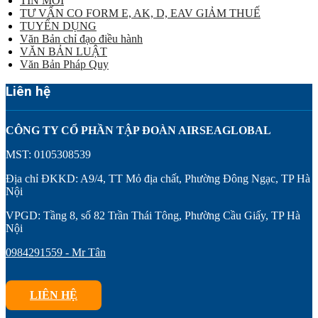
TIN MỚI
TƯ VẤN CO FORM E, AK, D, EAV GIẢM THUẾ
TUYỂN DỤNG
Văn Bản chỉ đạo điều hành
VĂN BẢN LUẬT
Văn Bản Pháp Quy
Liên hệ
CÔNG TY CỔ PHẦN TẬP ĐOÀN AIRSEAGLOBAL
MST: 0105308539
Địa chỉ ĐKKD: A9/4, TT Mỏ địa chất, Phường Đông Ngạc, TP Hà
Nội
VPGD: Tầng 8, số 82 Trần Thái Tông, Phường Cầu Giấy, TP Hà
Nội
0984291559 - Mr Tân
LIÊN HỆ