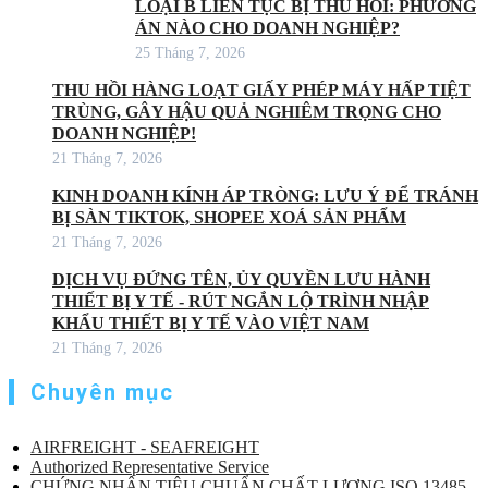
LOẠI B LIÊN TỤC BỊ THU HỒI: PHƯƠNG
ÁN NÀO CHO DOANH NGHIỆP?
25 Tháng 7, 2026
THU HỒI HÀNG LOẠT GIẤY PHÉP MÁY HẤP TIỆT
TRÙNG, GÂY HẬU QUẢ NGHIÊM TRỌNG CHO
DOANH NGHIỆP!
21 Tháng 7, 2026
KINH DOANH KÍNH ÁP TRÒNG: LƯU Ý ĐỂ TRÁNH
BỊ SÀN TIKTOK, SHOPEE XOÁ SẢN PHẨM
21 Tháng 7, 2026
DỊCH VỤ ĐỨNG TÊN, ỦY QUYỀN LƯU HÀNH
THIẾT BỊ Y TẾ - RÚT NGẮN LỘ TRÌNH NHẬP
KHẨU THIẾT BỊ Y TẾ VÀO VIỆT NAM
21 Tháng 7, 2026
Chuyên mục
AIRFREIGHT - SEAFREIGHT
Authorized Representative Service
CHỨNG NHẬN TIÊU CHUẨN CHẤT LƯỢNG ISO 13485