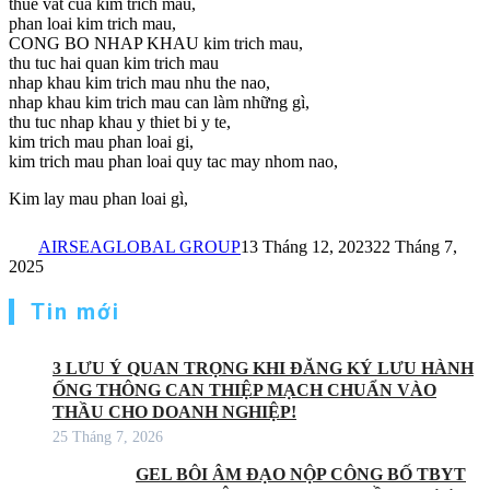
thue vat cua kim trich mau,
phan loai kim trich mau,
CONG BO NHAP KHAU kim trich mau,
thu tuc hai quan kim trich mau
nhap khau kim trich mau nhu the nao,
nhap khau kim trich mau can làm những gì,
thu tuc nhap khau y thiet bi y te,
kim trich mau phan loai gi,
kim trich mau phan loai quy tac may nhom nao,
Kim lay mau phan loai gì,
AIRSEAGLOBAL GROUP
13 Tháng 12, 2023
22 Tháng 7,
2025
Tin mới
3 LƯU Ý QUAN TRỌNG KHI ĐĂNG KÝ LƯU HÀNH
ỐNG THÔNG CAN THIỆP MẠCH CHUẨN VÀO
THẦU CHO DOANH NGHIỆP!
25 Tháng 7, 2026
GEL BÔI ÂM ĐẠO NỘP CÔNG BỐ TBYT