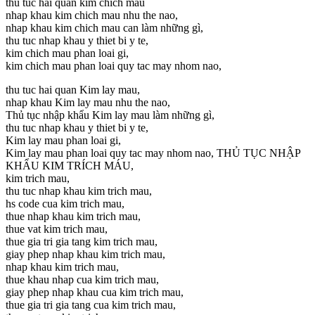
thu tuc hai quan kim chich mau
nhap khau kim chich mau nhu the nao,
nhap khau kim chich mau can làm những gì,
thu tuc nhap khau y thiet bi y te,
kim chich mau phan loai gi,
kim chich mau phan loai quy tac may nhom nao,
thu tuc hai quan Kim lay mau,
nhap khau Kim lay mau nhu the nao,
Thủ tục nhập khẩu Kim lay mau làm những gì,
thu tuc nhap khau y thiet bi y te,
Kim lay mau phan loai gi,
Kim lay mau phan loai quy tac may nhom nao, THỦ TỤC NHẬP
KHẨU KIM TRÍCH MÁU,
kim trich mau,
thu tuc nhap khau kim trich mau,
hs code cua kim trich mau,
thue nhap khau kim trich mau,
thue vat kim trich mau,
thue gia tri gia tang kim trich mau,
giay phep nhap khau kim trich mau,
nhap khau kim trich mau,
thue khau nhap cua kim trich mau,
giay phep nhap khau cua kim trich mau,
thue gia tri gia tang cua kim trich mau,