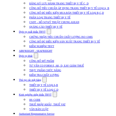
submenu
ĐĂNG KÝ LƯU HÀNH TRANG THIẾT BỊ Y TẾ C, D
for
CÔNG BỐ TIÊU CHUẨN ÁP DỤNG TRANG THIẾT BỊ Y TẾ LOẠI A, B
Dịch
CÔNG BỐ ĐỦ ĐIỀU KIỆN MUA BÁN THIẾT BỊ Y TẾ LOẠI B,C,D
vụ
nhập
PHÂN LOẠI TRANG THIẾT BỊ Y TẾ
khẩu
CSDT – HỒ SƠ KỸ THUẬT CHUNG ASEAN
TBYT
QUẢNG CÁO THIẾT BỊ Y TẾ
Show
Dịch vụ xuất khẩu TBYT
submenu
CHỨNG NHẬN TIÊU CHUẨN CHẤT LƯỢNG ISO 13485
for
CÔNG BỐ ĐỦ ĐIỀU KIỆN SẢN XUẤT TRANG THIẾT BỊ Y TẾ
Dịch
KIỂM NGHIỆM TBYT
vụ
xuất
AIRFREIGHT - SEAFREIGHT
khẩu
Show
Dịch vụ khác
TBYT
submenu
CÔNG BỐ MỸ PHẨM
for
TƯ VẤN CO FORM E, AK, D, EAV GIẢM THUẾ
Dịch
THỰC PHẨM CHỨC NĂNG
vụ
khác
KIỂM TRA CHẤT LƯỢNG
Show
Thủ tục các mặt hàng
submenu
THIẾT BỊ Y TẾ LOẠI A,B
for
THIẾT BỊ Y TẾ LOẠI C,D
Thủ
Show
tục
Kinh nghiệm nhập khẩu TBYT
submenu
các
HS CODE
for
mặt
THUẾ NHẬP KHẨU, THUẾ VAT
Kinh
hàng
VĂN BẢN LUẬT
nghiệm
nhập
Authorized Representative Service