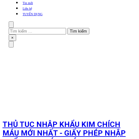
khẩu
Tin mới
TBYT
Liên hệ
TUYỂN DỤNG
Search
Tìm
kiếm
Close
×
cho:
Menu
THỦ TỤC NHẬP KHẨU KIM CHÍCH
MÁU MỚI NHẤT - GIẤY PHÉP NHẬP