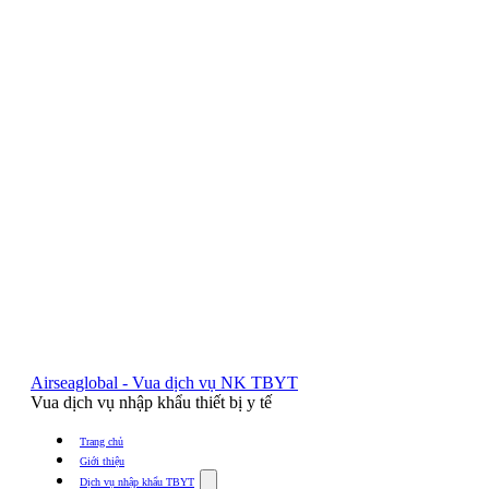
Airseaglobal - Vua dịch vụ NK TBYT
Vua dịch vụ nhập khẩu thiết bị y tế
Trang chủ
Giới thiệu
Show
Dịch vụ nhập khẩu TBYT