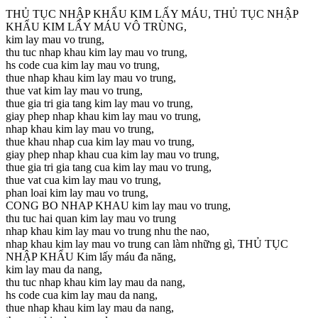
THỦ TỤC NHẬP KHẨU KIM LẤY MÁU, THỦ TỤC NHẬP
KHẨU KIM LẤY MÁU VÔ TRÙNG,
kim lay mau vo trung,
thu tuc nhap khau kim lay mau vo trung,
hs code cua kim lay mau vo trung,
thue nhap khau kim lay mau vo trung,
thue vat kim lay mau vo trung,
thue gia tri gia tang kim lay mau vo trung,
giay phep nhap khau kim lay mau vo trung,
nhap khau kim lay mau vo trung,
thue khau nhap cua kim lay mau vo trung,
giay phep nhap khau cua kim lay mau vo trung,
thue gia tri gia tang cua kim lay mau vo trung,
thue vat cua kim lay mau vo trung,
phan loai kim lay mau vo trung,
CONG BO NHAP KHAU kim lay mau vo trung,
thu tuc hai quan kim lay mau vo trung
nhap khau kim lay mau vo trung nhu the nao,
nhap khau kim lay mau vo trung can làm những gì, THỦ TỤC
NHẬP KHẨU Kim lấy máu đa năng,
kim lay mau da nang,
thu tuc nhap khau kim lay mau da nang,
hs code cua kim lay mau da nang,
thue nhap khau kim lay mau da nang,