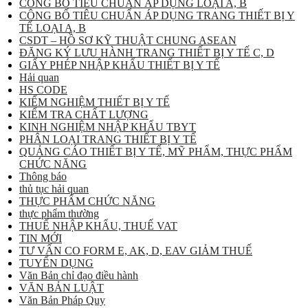
CÔNG BỐ TIÊU CHUẨN ÁP DỤNG LOẠI A, B
CÔNG BỐ TIÊU CHUẨN ÁP DỤNG TRANG THIẾT BỊ Y
TẾ LOẠI A, B
CSDT – HỒ SƠ KỸ THUẬT CHUNG ASEAN
ĐĂNG KÝ LƯU HÀNH TRANG THIẾT BỊ Y TẾ C, D
GIẤY PHÉP NHẬP KHẨU THIẾT BỊ Y TẾ
Hải quan
HS CODE
KIỂM NGHIỆM THIẾT BỊ Y TẾ
KIỂM TRA CHẤT LƯỢNG
KINH NGHIỆM NHẬP KHẨU TBYT
PHÂN LOẠI TRANG THIẾT BỊ Y TẾ
QUẢNG CÁO THIẾT BỊ Y TẾ, MỸ PHẨM, THỰC PHẨM
CHỨC NĂNG
Thông báo
thủ tục hải quan
THỰC PHẨM CHỨC NĂNG
thực phẩm thường
THUẾ NHẬP KHẨU, THUẾ VAT
TIN MỚI
TƯ VẤN CO FORM E, AK, D, EAV GIẢM THUẾ
TUYỂN DỤNG
Văn Bản chỉ đạo điều hành
VĂN BẢN LUẬT
Văn Bản Pháp Quy