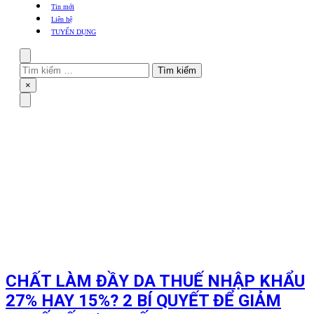
khẩu
Tin mới
TBYT
Liên hệ
TUYỂN DỤNG
Search
Tìm
kiếm
Close
×
cho:
Menu
CHẤT LÀM ĐẦY DA THUẾ NHẬP KHẨU
27% HAY 15%? 2 BÍ QUYẾT ĐỂ GIẢM