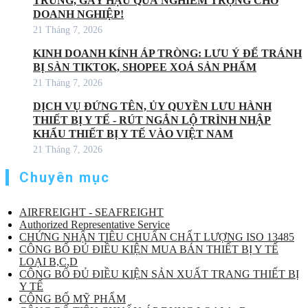
TRÙNG, GÂY HẬU QUẢ NGHIÊM TRỌNG CHO
DOANH NGHIỆP!
21 Tháng 7, 2026
KINH DOANH KÍNH ÁP TRÒNG: LƯU Ý ĐỂ TRÁNH
BỊ SÀN TIKTOK, SHOPEE XOÁ SẢN PHẨM
21 Tháng 7, 2026
DỊCH VỤ ĐỨNG TÊN, ỦY QUYỀN LƯU HÀNH
THIẾT BỊ Y TẾ - RÚT NGẮN LỘ TRÌNH NHẬP
KHẨU THIẾT BỊ Y TẾ VÀO VIỆT NAM
21 Tháng 7, 2026
Chuyên mục
AIRFREIGHT - SEAFREIGHT
Authorized Representative Service
CHỨNG NHẬN TIÊU CHUẨN CHẤT LƯỢNG ISO 13485
CÔNG BỐ ĐỦ ĐIỀU KIỆN MUA BÁN THIẾT BỊ Y TẾ
LOẠI B,C,D
CÔNG BỐ ĐỦ ĐIỀU KIỆN SẢN XUẤT TRANG THIẾT BỊ
Y TẾ
CÔNG BỐ MỸ PHẨM