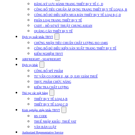
submenu
ĐĂNG KÝ LƯU HÀNH TRANG THIẾT BỊ Y TẾ C, D
for
CÔNG BỐ TIÊU CHUẨN ÁP DỤNG TRANG THIẾT BỊ Y TẾ LOẠI A, B
Dịch
CÔNG BỐ ĐỦ ĐIỀU KIỆN MUA BÁN THIẾT BỊ Y TẾ LOẠI B,C,D
vụ
nhập
PHÂN LOẠI TRANG THIẾT BỊ Y TẾ
khẩu
CSDT – HỒ SƠ KỸ THUẬT CHUNG ASEAN
TBYT
QUẢNG CÁO THIẾT BỊ Y TẾ
Show
Dịch vụ xuất khẩu TBYT
submenu
CHỨNG NHẬN TIÊU CHUẨN CHẤT LƯỢNG ISO 13485
for
CÔNG BỐ ĐỦ ĐIỀU KIỆN SẢN XUẤT TRANG THIẾT BỊ Y TẾ
Dịch
KIỂM NGHIỆM TBYT
vụ
xuất
AIRFREIGHT - SEAFREIGHT
khẩu
Show
Dịch vụ khác
TBYT
submenu
CÔNG BỐ MỸ PHẨM
for
TƯ VẤN CO FORM E, AK, D, EAV GIẢM THUẾ
Dịch
THỰC PHẨM CHỨC NĂNG
vụ
khác
KIỂM TRA CHẤT LƯỢNG
Show
Thủ tục các mặt hàng
submenu
THIẾT BỊ Y TẾ LOẠI A,B
for
THIẾT BỊ Y TẾ LOẠI C,D
Thủ
Show
tục
Kinh nghiệm nhập khẩu TBYT
submenu
các
HS CODE
for
mặt
THUẾ NHẬP KHẨU, THUẾ VAT
Kinh
hàng
VĂN BẢN LUẬT
nghiệm
nhập
Authorized Representative Service