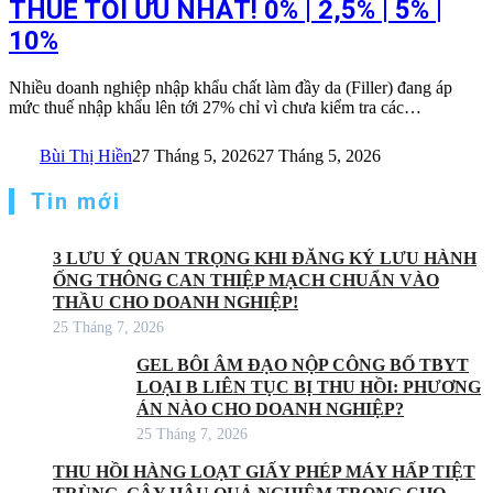
THUẾ TỐI ƯU NHẤT! 0% | 2,5% | 5% |
10%
Nhiều doanh nghiệp nhập khẩu chất làm đầy da (Filler) đang áp
mức thuế nhập khẩu lên tới 27% chỉ vì chưa kiểm tra các…
Bùi Thị Hiền
27 Tháng 5, 2026
27 Tháng 5, 2026
Tin mới
3 LƯU Ý QUAN TRỌNG KHI ĐĂNG KÝ LƯU HÀNH
ỐNG THÔNG CAN THIỆP MẠCH CHUẨN VÀO
THẦU CHO DOANH NGHIỆP!
25 Tháng 7, 2026
GEL BÔI ÂM ĐẠO NỘP CÔNG BỐ TBYT
LOẠI B LIÊN TỤC BỊ THU HỒI: PHƯƠNG
ÁN NÀO CHO DOANH NGHIỆP?
25 Tháng 7, 2026
THU HỒI HÀNG LOẠT GIẤY PHÉP MÁY HẤP TIỆT