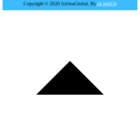
Copyright © 2020 AirSeaGlobal. By
eLightUp