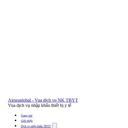
Airseaglobal - Vua dịch vụ NK TBYT
Vua dịch vụ nhập khẩu thiết bị y tế
Trang chủ
Giới thiệu
Show
Dịch vụ nhập khẩu TBYT