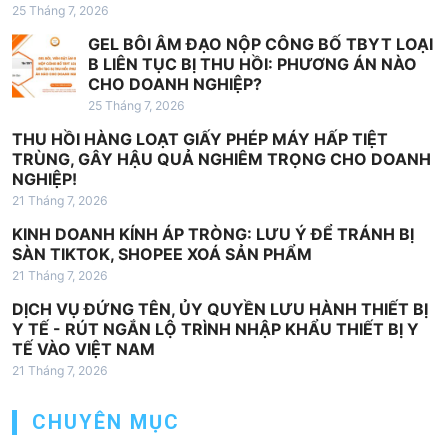
25 Tháng 7, 2026
GEL BÔI ÂM ĐẠO NỘP CÔNG BỐ TBYT LOẠI
B LIÊN TỤC BỊ THU HỒI: PHƯƠNG ÁN NÀO
CHO DOANH NGHIỆP?
25 Tháng 7, 2026
THU HỒI HÀNG LOẠT GIẤY PHÉP MÁY HẤP TIỆT
TRÙNG, GÂY HẬU QUẢ NGHIÊM TRỌNG CHO DOANH
NGHIỆP!
21 Tháng 7, 2026
KINH DOANH KÍNH ÁP TRÒNG: LƯU Ý ĐỂ TRÁNH BỊ
SÀN TIKTOK, SHOPEE XOÁ SẢN PHẨM
21 Tháng 7, 2026
DỊCH VỤ ĐỨNG TÊN, ỦY QUYỀN LƯU HÀNH THIẾT BỊ
Y TẾ - RÚT NGẮN LỘ TRÌNH NHẬP KHẨU THIẾT BỊ Y
TẾ VÀO VIỆT NAM
21 Tháng 7, 2026
CHUYÊN MỤC