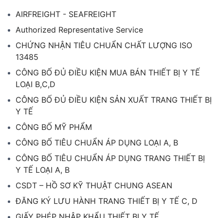
AIRFREIGHT - SEAFREIGHT
Authorized Representative Service
CHỨNG NHẬN TIÊU CHUẨN CHẤT LƯỢNG ISO
13485
CÔNG BỐ ĐỦ ĐIỀU KIỆN MUA BÁN THIẾT BỊ Y TẾ
LOẠI B,C,D
CÔNG BỐ ĐỦ ĐIỀU KIỆN SẢN XUẤT TRANG THIẾT BỊ
Y TẾ
CÔNG BỐ MỸ PHẨM
CÔNG BỐ TIÊU CHUẨN ÁP DỤNG LOẠI A, B
CÔNG BỐ TIÊU CHUẨN ÁP DỤNG TRANG THIẾT BỊ
Y TẾ LOẠI A, B
CSDT – HỒ SƠ KỸ THUẬT CHUNG ASEAN
ĐĂNG KÝ LƯU HÀNH TRANG THIẾT BỊ Y TẾ C, D
GIẤY PHÉP NHẬP KHẨU THIẾT BỊ Y TẾ