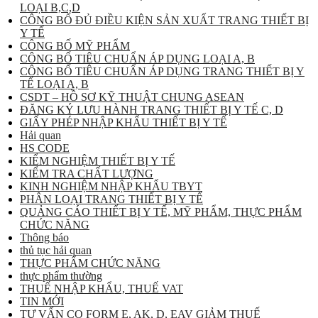
LOẠI B,C,D
CÔNG BỐ ĐỦ ĐIỀU KIỆN SẢN XUẤT TRANG THIẾT BỊ
Y TẾ
CÔNG BỐ MỸ PHẨM
CÔNG BỐ TIÊU CHUẨN ÁP DỤNG LOẠI A, B
CÔNG BỐ TIÊU CHUẨN ÁP DỤNG TRANG THIẾT BỊ Y
TẾ LOẠI A, B
CSDT – HỒ SƠ KỸ THUẬT CHUNG ASEAN
ĐĂNG KÝ LƯU HÀNH TRANG THIẾT BỊ Y TẾ C, D
GIẤY PHÉP NHẬP KHẨU THIẾT BỊ Y TẾ
Hải quan
HS CODE
KIỂM NGHIỆM THIẾT BỊ Y TẾ
KIỂM TRA CHẤT LƯỢNG
KINH NGHIỆM NHẬP KHẨU TBYT
PHÂN LOẠI TRANG THIẾT BỊ Y TẾ
QUẢNG CÁO THIẾT BỊ Y TẾ, MỸ PHẨM, THỰC PHẨM
CHỨC NĂNG
Thông báo
thủ tục hải quan
THỰC PHẨM CHỨC NĂNG
thực phẩm thường
THUẾ NHẬP KHẨU, THUẾ VAT
TIN MỚI
TƯ VẤN CO FORM E, AK, D, EAV GIẢM THUẾ