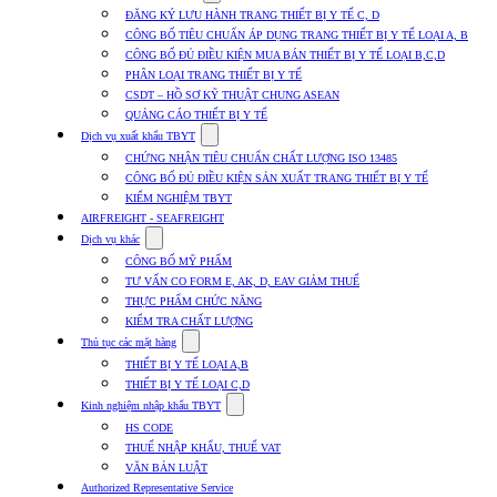
submenu
ĐĂNG KÝ LƯU HÀNH TRANG THIẾT BỊ Y TẾ C, D
for
CÔNG BỐ TIÊU CHUẨN ÁP DỤNG TRANG THIẾT BỊ Y TẾ LOẠI A, B
Dịch
CÔNG BỐ ĐỦ ĐIỀU KIỆN MUA BÁN THIẾT BỊ Y TẾ LOẠI B,C,D
vụ
nhập
PHÂN LOẠI TRANG THIẾT BỊ Y TẾ
khẩu
CSDT – HỒ SƠ KỸ THUẬT CHUNG ASEAN
TBYT
QUẢNG CÁO THIẾT BỊ Y TẾ
Show
Dịch vụ xuất khẩu TBYT
submenu
CHỨNG NHẬN TIÊU CHUẨN CHẤT LƯỢNG ISO 13485
for
CÔNG BỐ ĐỦ ĐIỀU KIỆN SẢN XUẤT TRANG THIẾT BỊ Y TẾ
Dịch
KIỂM NGHIỆM TBYT
vụ
xuất
AIRFREIGHT - SEAFREIGHT
khẩu
Show
Dịch vụ khác
TBYT
submenu
CÔNG BỐ MỸ PHẨM
for
TƯ VẤN CO FORM E, AK, D, EAV GIẢM THUẾ
Dịch
THỰC PHẨM CHỨC NĂNG
vụ
khác
KIỂM TRA CHẤT LƯỢNG
Show
Thủ tục các mặt hàng
submenu
THIẾT BỊ Y TẾ LOẠI A,B
for
THIẾT BỊ Y TẾ LOẠI C,D
Thủ
Show
tục
Kinh nghiệm nhập khẩu TBYT
submenu
các
HS CODE
for
mặt
THUẾ NHẬP KHẨU, THUẾ VAT
Kinh
hàng
VĂN BẢN LUẬT
nghiệm
nhập
Authorized Representative Service