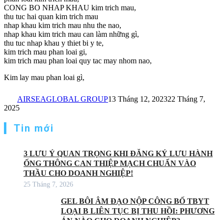
CONG BO NHAP KHAU kim trich mau,
thu tuc hai quan kim trich mau
nhap khau kim trich mau nhu the nao,
nhap khau kim trich mau can làm những gì,
thu tuc nhap khau y thiet bi y te,
kim trich mau phan loai gi,
kim trich mau phan loai quy tac may nhom nao,
Kim lay mau phan loai gì,
AIRSEAGLOBAL GROUP
13 Tháng 12, 2023
22 Tháng 7,
2025
Tin mới
3 LƯU Ý QUAN TRỌNG KHI ĐĂNG KÝ LƯU HÀNH
ỐNG THÔNG CAN THIỆP MẠCH CHUẨN VÀO
THẦU CHO DOANH NGHIỆP!
25 Tháng 7, 2026
GEL BÔI ÂM ĐẠO NỘP CÔNG BỐ TBYT
LOẠI B LIÊN TỤC BỊ THU HỒI: PHƯƠNG