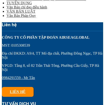
TUYỂN DỤNG
Văn Bản chỉ đạo điều hành
VĂN BẢN LUẬT
Văn Bản Pháp Quy
Liên hệ
CÔNG TY CỔ PHẦN TẬP ĐOÀN AIRSEAGLOBAL
MST: 0105308539
Địa chỉ ĐKKD: A9/4, TT Mỏ địa chất, Phường Đông Ngạc, TP Hà
Nội
VPGD: Tầng 8, số 82 Trần Thái Tông, Phường Cầu Giấy, TP Hà
Nội
0984291559 - Mr Tân
LIÊN HỆ
TƯ VẤN DỊCH VỤ