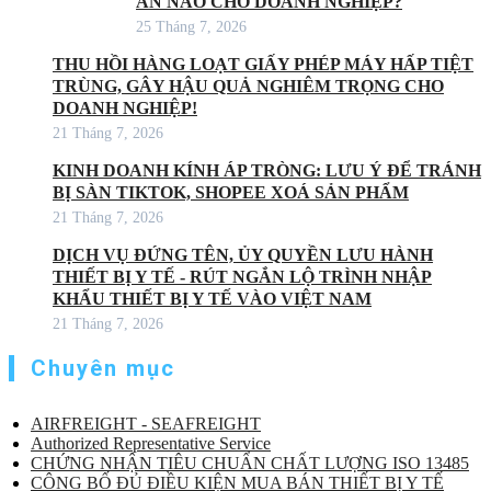
ÁN NÀO CHO DOANH NGHIỆP?
25 Tháng 7, 2026
THU HỒI HÀNG LOẠT GIẤY PHÉP MÁY HẤP TIỆT
TRÙNG, GÂY HẬU QUẢ NGHIÊM TRỌNG CHO
DOANH NGHIỆP!
21 Tháng 7, 2026
KINH DOANH KÍNH ÁP TRÒNG: LƯU Ý ĐỂ TRÁNH
BỊ SÀN TIKTOK, SHOPEE XOÁ SẢN PHẨM
21 Tháng 7, 2026
DỊCH VỤ ĐỨNG TÊN, ỦY QUYỀN LƯU HÀNH
THIẾT BỊ Y TẾ - RÚT NGẮN LỘ TRÌNH NHẬP
KHẨU THIẾT BỊ Y TẾ VÀO VIỆT NAM
21 Tháng 7, 2026
Chuyên mục
AIRFREIGHT - SEAFREIGHT
Authorized Representative Service
CHỨNG NHẬN TIÊU CHUẨN CHẤT LƯỢNG ISO 13485
CÔNG BỐ ĐỦ ĐIỀU KIỆN MUA BÁN THIẾT BỊ Y TẾ