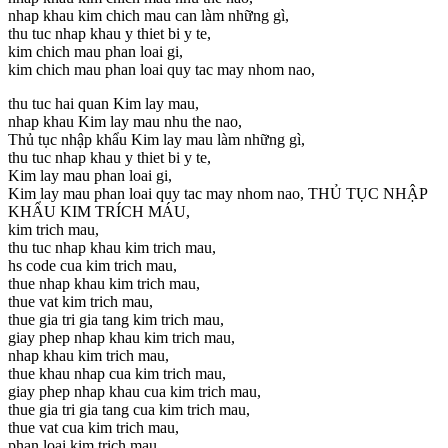
nhap khau kim chich mau can làm những gì,
thu tuc nhap khau y thiet bi y te,
kim chich mau phan loai gi,
kim chich mau phan loai quy tac may nhom nao,
thu tuc hai quan Kim lay mau,
nhap khau Kim lay mau nhu the nao,
Thủ tục nhập khẩu Kim lay mau làm những gì,
thu tuc nhap khau y thiet bi y te,
Kim lay mau phan loai gi,
Kim lay mau phan loai quy tac may nhom nao, THỦ TỤC NHẬP
KHẨU KIM TRÍCH MÁU,
kim trich mau,
thu tuc nhap khau kim trich mau,
hs code cua kim trich mau,
thue nhap khau kim trich mau,
thue vat kim trich mau,
thue gia tri gia tang kim trich mau,
giay phep nhap khau kim trich mau,
nhap khau kim trich mau,
thue khau nhap cua kim trich mau,
giay phep nhap khau cua kim trich mau,
thue gia tri gia tang cua kim trich mau,
thue vat cua kim trich mau,
phan loai kim trich mau,