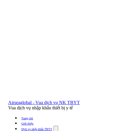
Airseaglobal - Vua dịch vụ NK TBYT
Vua dịch vụ nhập khẩu thiết bị y tế
Trang chủ
Giới thiệu
Show
Dịch vụ nhập khẩu TBYT