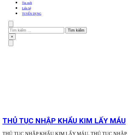
khẩu
Tin mới
TBYT
Liên hệ
TUYỂN DỤNG
Search
Tìm
kiếm
Close
×
cho:
Menu
THỦ TỤC NHẬP KHẨU KIM LẤY MÁU
THỦ TỤC NHẬP KHẨU KIM LẤY MÁU, THỦ TỤC NHẬP