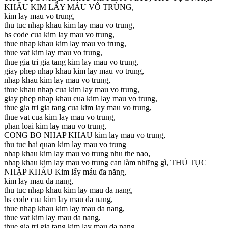
KHẨU KIM LẤY MÁU VÔ TRÙNG,
kim lay mau vo trung,
thu tuc nhap khau kim lay mau vo trung,
hs code cua kim lay mau vo trung,
thue nhap khau kim lay mau vo trung,
thue vat kim lay mau vo trung,
thue gia tri gia tang kim lay mau vo trung,
giay phep nhap khau kim lay mau vo trung,
nhap khau kim lay mau vo trung,
thue khau nhap cua kim lay mau vo trung,
giay phep nhap khau cua kim lay mau vo trung,
thue gia tri gia tang cua kim lay mau vo trung,
thue vat cua kim lay mau vo trung,
phan loai kim lay mau vo trung,
CONG BO NHAP KHAU kim lay mau vo trung,
thu tuc hai quan kim lay mau vo trung
nhap khau kim lay mau vo trung nhu the nao,
nhap khau kim lay mau vo trung can làm những gì, THỦ TỤC
NHẬP KHẨU Kim lấy máu đa năng,
kim lay mau da nang,
thu tuc nhap khau kim lay mau da nang,
hs code cua kim lay mau da nang,
thue nhap khau kim lay mau da nang,
thue vat kim lay mau da nang,
thue gia tri gia tang kim lay mau da nang,