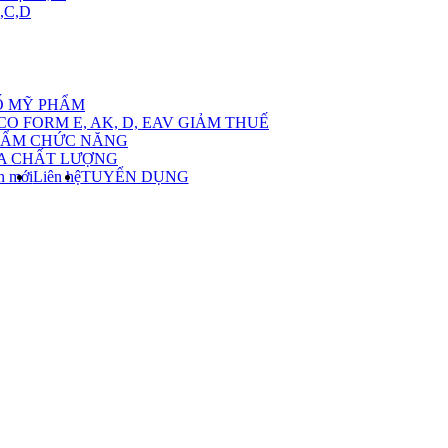
,C,D
ow
bmenu
Ố MỸ PHẨM
CO FORM E, AK, D, EAV GIẢM THUẾ
ch
HẨM CHỨC NĂNG
A CHẤT LƯỢNG
ác
n mới
Liên hệ
TUYỂN DỤNG