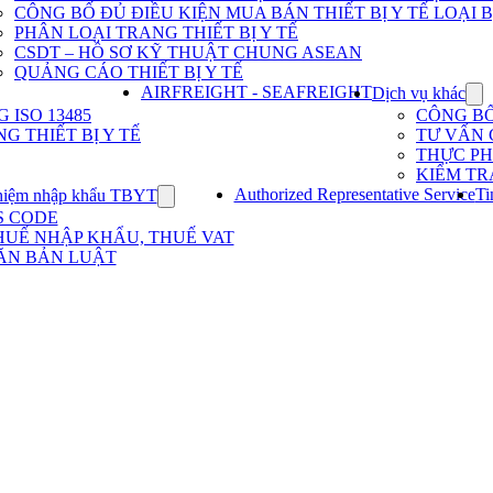
Dịch
CÔNG BỐ ĐỦ ĐIỀU KIỆN MUA BÁN THIẾT BỊ Y TẾ LOẠI B
vụ
PHÂN LOẠI TRANG THIẾT BỊ Y TẾ
nhập
khẩu
CSDT – HỒ SƠ KỸ THUẬT CHUNG ASEAN
TBYT
QUẢNG CÁO THIẾT BỊ Y TẾ
AIRFREIGHT - SEAFREIGHT
Dịch vụ khác
Sh
su
ISO 13485
CÔNG B
for
G THIẾT BỊ Y TẾ
TƯ VẤN 
Dị
THỰC P
vụ
KIỂM TR
kh
Authorized Representative Service
Ti
hiệm nhập khẩu TBYT
Show
submenu
S CODE
for
HUẾ NHẬP KHẨU, THUẾ VAT
Kinh
ĂN BẢN LUẬT
nghiệm
nhập
khẩu
TBYT