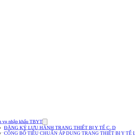
h vụ nhập khẩu TBYT
Show
submenu
ĐĂNG KÝ LƯU HÀNH TRANG THIẾT BỊ Y TẾ C, D
for
CÔNG BỐ TIÊU CHUẨN ÁP DỤNG TRANG THIẾT BỊ Y TẾ L