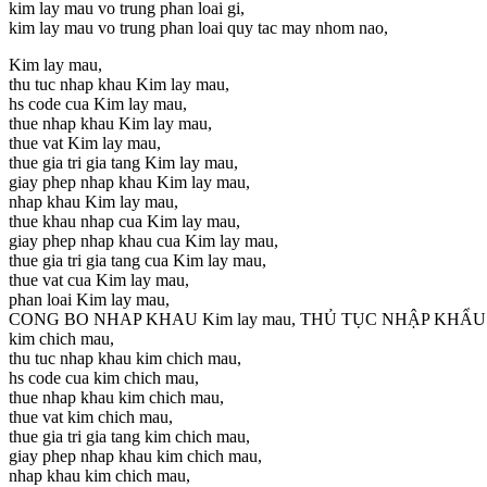
kim lay mau vo trung phan loai gi,
kim lay mau vo trung phan loai quy tac may nhom nao,
Kim lay mau,
thu tuc nhap khau Kim lay mau,
hs code cua Kim lay mau,
thue nhap khau Kim lay mau,
thue vat Kim lay mau,
thue gia tri gia tang Kim lay mau,
giay phep nhap khau Kim lay mau,
nhap khau Kim lay mau,
thue khau nhap cua Kim lay mau,
giay phep nhap khau cua Kim lay mau,
thue gia tri gia tang cua Kim lay mau,
thue vat cua Kim lay mau,
phan loai Kim lay mau,
CONG BO NHAP KHAU Kim lay mau, THỦ TỤC NHẬP KHẨU
kim chich mau,
thu tuc nhap khau kim chich mau,
hs code cua kim chich mau,
thue nhap khau kim chich mau,
thue vat kim chich mau,
thue gia tri gia tang kim chich mau,
giay phep nhap khau kim chich mau,
nhap khau kim chich mau,