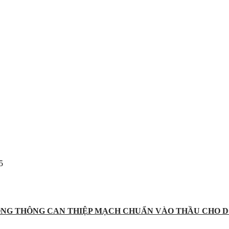
5
ỐNG THÔNG CAN THIỆP MẠCH CHUẨN VÀO THẦU CHO D