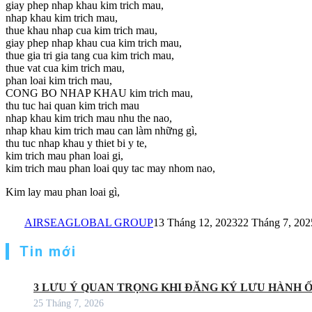
giay phep nhap khau kim trich mau,
nhap khau kim trich mau,
thue khau nhap cua kim trich mau,
giay phep nhap khau cua kim trich mau,
thue gia tri gia tang cua kim trich mau,
thue vat cua kim trich mau,
phan loai kim trich mau,
CONG BO NHAP KHAU kim trich mau,
thu tuc hai quan kim trich mau
nhap khau kim trich mau nhu the nao,
nhap khau kim trich mau can làm những gì,
thu tuc nhap khau y thiet bi y te,
kim trich mau phan loai gi,
kim trich mau phan loai quy tac may nhom nao,
Kim lay mau phan loai gì,
AIRSEAGLOBAL GROUP
13 Tháng 12, 2023
22 Tháng 7, 202
Tin mới
3 LƯU Ý QUAN TRỌNG KHI ĐĂNG KÝ LƯU HÀNH 
25 Tháng 7, 2026