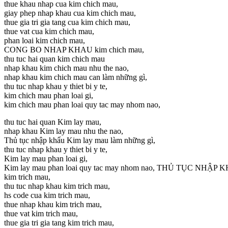
thue khau nhap cua kim chich mau,
giay phep nhap khau cua kim chich mau,
thue gia tri gia tang cua kim chich mau,
thue vat cua kim chich mau,
phan loai kim chich mau,
CONG BO NHAP KHAU kim chich mau,
thu tuc hai quan kim chich mau
nhap khau kim chich mau nhu the nao,
nhap khau kim chich mau can làm những gì,
thu tuc nhap khau y thiet bi y te,
kim chich mau phan loai gi,
kim chich mau phan loai quy tac may nhom nao,
thu tuc hai quan Kim lay mau,
nhap khau Kim lay mau nhu the nao,
Thủ tục nhập khẩu Kim lay mau làm những gì,
thu tuc nhap khau y thiet bi y te,
Kim lay mau phan loai gi,
Kim lay mau phan loai quy tac may nhom nao, THỦ TỤC NHẬ
kim trich mau,
thu tuc nhap khau kim trich mau,
hs code cua kim trich mau,
thue nhap khau kim trich mau,
thue vat kim trich mau,
thue gia tri gia tang kim trich mau,