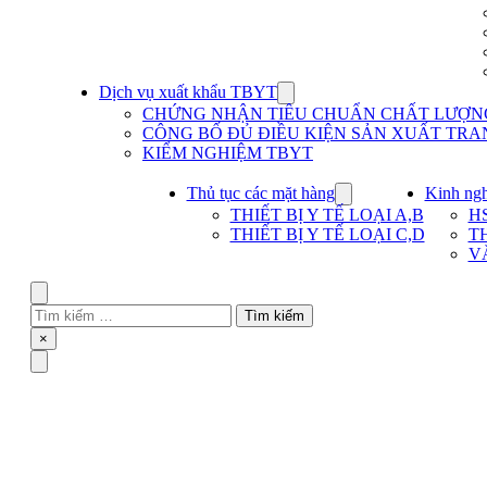
Dịch vụ xuất khẩu TBYT
Show
submenu
CHỨNG NHẬN TIÊU CHUẨN CHẤT LƯỢNG 
for
CÔNG BỐ ĐỦ ĐIỀU KIỆN SẢN XUẤT TRAN
Dịch
KIỂM NGHIỆM TBYT
vụ
xuất
khẩu
Thủ tục các mặt hàng
Kinh ng
Show
TBYT
submenu
THIẾT BỊ Y TẾ LOẠI A,B
H
for
THIẾT BỊ Y TẾ LOẠI C,D
T
Thủ
V
tục
các
mặt
Search
hàng
Tìm
kiếm
Close
×
cho:
Menu