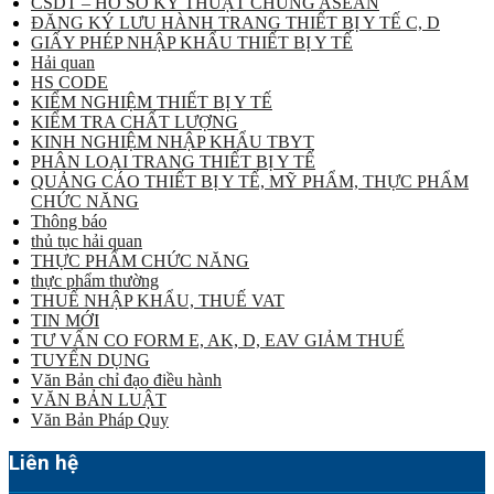
CSDT – HỒ SƠ KỸ THUẬT CHUNG ASEAN
ĐĂNG KÝ LƯU HÀNH TRANG THIẾT BỊ Y TẾ C, D
GIẤY PHÉP NHẬP KHẨU THIẾT BỊ Y TẾ
Hải quan
HS CODE
KIỂM NGHIỆM THIẾT BỊ Y TẾ
KIỂM TRA CHẤT LƯỢNG
KINH NGHIỆM NHẬP KHẨU TBYT
PHÂN LOẠI TRANG THIẾT BỊ Y TẾ
QUẢNG CÁO THIẾT BỊ Y TẾ, MỸ PHẨM, THỰC PHẨM
CHỨC NĂNG
Thông báo
thủ tục hải quan
THỰC PHẨM CHỨC NĂNG
thực phẩm thường
THUẾ NHẬP KHẨU, THUẾ VAT
TIN MỚI
TƯ VẤN CO FORM E, AK, D, EAV GIẢM THUẾ
TUYỂN DỤNG
Văn Bản chỉ đạo điều hành
VĂN BẢN LUẬT
Văn Bản Pháp Quy
Liên hệ