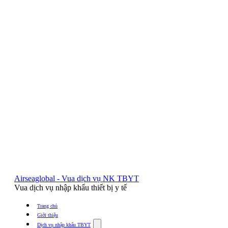
Airseaglobal - Vua dịch vụ NK TBYT
Vua dịch vụ nhập khẩu thiết bị y tế
Trang chủ
Giới thiệu
Show
Dịch vụ nhập khẩu TBYT