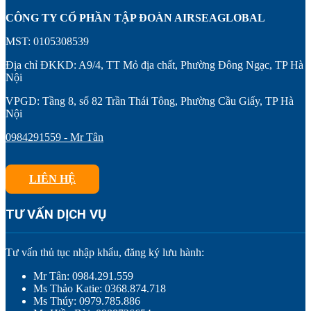
CÔNG TY CỔ PHẦN TẬP ĐOÀN AIRSEAGLOBAL
MST: 0105308539
Địa chỉ ĐKKD: A9/4, TT Mỏ địa chất, Phường Đông Ngạc, TP Hà
Nội
VPGD: Tầng 8, số 82 Trần Thái Tông, Phường Cầu Giấy, TP Hà
Nội
0984291559 - Mr Tân
LIÊN HỆ
TƯ VẤN DỊCH VỤ
Tư vấn thủ tục nhập khẩu, đăng ký lưu hành:
Mr Tân: 0984.291.559
Ms Thảo Katie: 0368.874.718
Ms Thúy: 0979.785.886