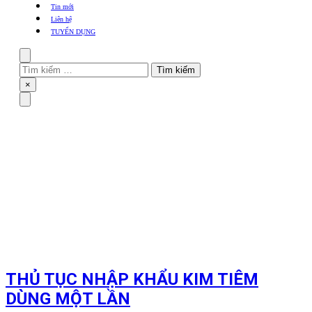
khẩu
Tin mới
TBYT
Liên hệ
TUYỂN DỤNG
Search
Tìm
kiếm
Close
×
cho:
Menu
THỦ TỤC NHẬP KHẨU KIM TIÊM
DÙNG MỘT LẦN