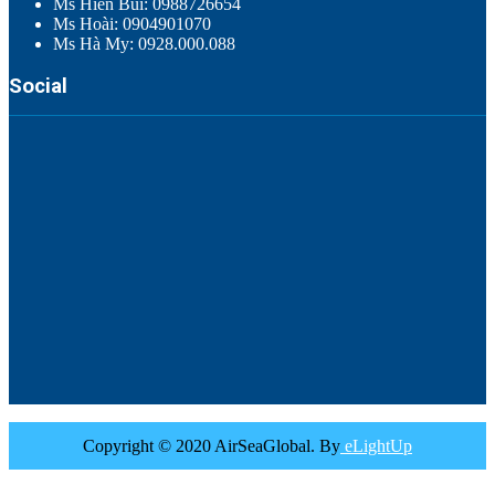
Ms Hiền Bùi: 0988726654
Ms Hoài: 0904901070
Ms Hà My: 0928.000.088
Social
Copyright © 2020 AirSeaGlobal. By
eLightUp