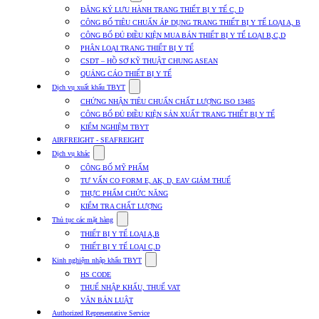
submenu
ĐĂNG KÝ LƯU HÀNH TRANG THIẾT BỊ Y TẾ C, D
for
CÔNG BỐ TIÊU CHUẨN ÁP DỤNG TRANG THIẾT BỊ Y TẾ LOẠI A, B
Dịch
CÔNG BỐ ĐỦ ĐIỀU KIỆN MUA BÁN THIẾT BỊ Y TẾ LOẠI B,C,D
vụ
nhập
PHÂN LOẠI TRANG THIẾT BỊ Y TẾ
khẩu
CSDT – HỒ SƠ KỸ THUẬT CHUNG ASEAN
TBYT
QUẢNG CÁO THIẾT BỊ Y TẾ
Show
Dịch vụ xuất khẩu TBYT
submenu
CHỨNG NHẬN TIÊU CHUẨN CHẤT LƯỢNG ISO 13485
for
CÔNG BỐ ĐỦ ĐIỀU KIỆN SẢN XUẤT TRANG THIẾT BỊ Y TẾ
Dịch
KIỂM NGHIỆM TBYT
vụ
xuất
AIRFREIGHT - SEAFREIGHT
khẩu
Show
Dịch vụ khác
TBYT
submenu
CÔNG BỐ MỸ PHẨM
for
TƯ VẤN CO FORM E, AK, D, EAV GIẢM THUẾ
Dịch
THỰC PHẨM CHỨC NĂNG
vụ
khác
KIỂM TRA CHẤT LƯỢNG
Show
Thủ tục các mặt hàng
submenu
THIẾT BỊ Y TẾ LOẠI A,B
for
THIẾT BỊ Y TẾ LOẠI C,D
Thủ
Show
tục
Kinh nghiệm nhập khẩu TBYT
submenu
các
HS CODE
for
mặt
THUẾ NHẬP KHẨU, THUẾ VAT
Kinh
hàng
VĂN BẢN LUẬT
nghiệm
nhập
Authorized Representative Service