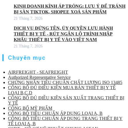
KINH DOANH KÍNH ÁP TRÒNG: LƯU Ý ĐỂ TRÁNH
BỊ SÀN TIKTOK, SHOPEE XOÁ SẢN PHẨM
21 Tháng 7, 2026
DỊCH VỤ ĐỨNG TÊN, ỦY QUYỀN LƯU HÀNH
THIẾT BỊ Y TẾ - RÚT NGẮN LỘ TRÌNH NHẬP
KHẨU THIẾT BỊ Y TẾ VÀO VIỆT NAM
21 Tháng 7, 2026
Chuyên mục
AIRFREIGHT - SEAFREIGHT
Authorized Representative Service
CHỨNG NHẬN TIÊU CHUẨN CHẤT LƯỢNG ISO 13485
CÔNG BỐ ĐỦ ĐIỀU KIỆN MUA BÁN THIẾT BỊ Y TẾ
LOẠI B,C,D
CÔNG BỐ ĐỦ ĐIỀU KIỆN SẢN XUẤT TRANG THIẾT BỊ
Y TẾ
CÔNG BỐ MỸ PHẨM
CÔNG BỐ TIÊU CHUẨN ÁP DỤNG LOẠI A, B
CÔNG BỐ TIÊU CHUẨN ÁP DỤNG TRANG THIẾT BỊ Y
TẾ LOẠI A, B