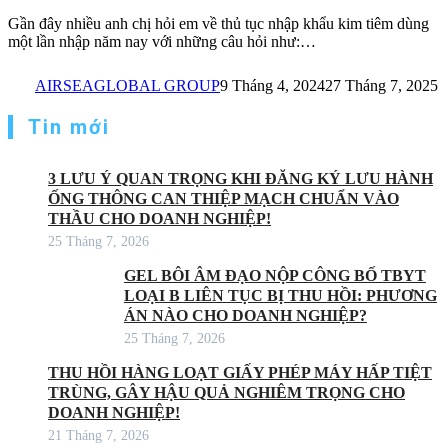
Gần đây nhiều anh chị hỏi em về thủ tục nhập khẩu kim tiêm dùng
một lần nhập năm nay với những câu hỏi như:…
AIRSEAGLOBAL GROUP
9 Tháng 4, 2024
27 Tháng 7, 2025
Tin mới
3 LƯU Ý QUAN TRỌNG KHI ĐĂNG KÝ LƯU HÀNH
ỐNG THÔNG CAN THIỆP MẠCH CHUẨN VÀO
THẦU CHO DOANH NGHIỆP!
25 Tháng 7, 2026
GEL BÔI ÂM ĐẠO NỘP CÔNG BỐ TBYT
LOẠI B LIÊN TỤC BỊ THU HỒI: PHƯƠNG
ÁN NÀO CHO DOANH NGHIỆP?
25 Tháng 7, 2026
THU HỒI HÀNG LOẠT GIẤY PHÉP MÁY HẤP TIỆT
TRÙNG, GÂY HẬU QUẢ NGHIÊM TRỌNG CHO
DOANH NGHIỆP!
21 Tháng 7, 2026