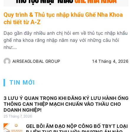
Quy trình & Thủ tục nhập khẩu Ghế Nha Khoa
chi tiết từ A-Z
Dạo gần đây nhiều anh chị hỏi em về thủ tục nhập khẩu
ghế nha khoa răng nhập năm nay với những câu hỏi
như:…
AIRSEAGLOBAL GROUP
14 Tháng 4, 2026
TIN MỚI
3 LƯU Ý QUAN TRỌNG KHI ĐĂNG KÝ LƯU HÀNH ỐNG
THÔNG CAN THIỆP MẠCH CHUẨN VÀO THẦU CHO
DOANH NGHIỆP!
25 Tháng 7, 2026
GEL BÔI ÂM ĐẠO NỘP CÔNG BỐ TBYT LOẠI
B LIÊN TỤC BỊ THU HỒI: PHƯƠNG ÁN NÀO