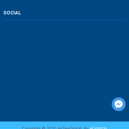
SOCIAL
Copyright © 2020 AirSeaGlobal. By
eLightUp