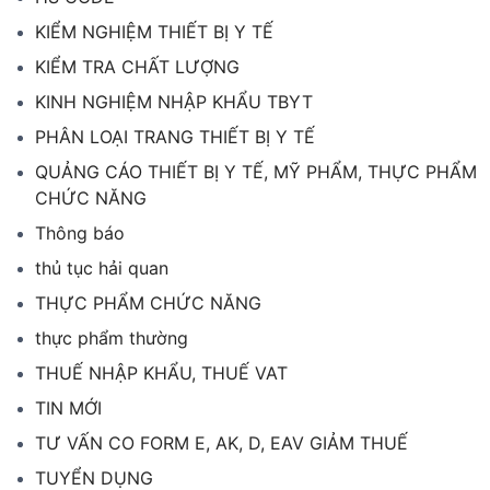
KIỂM NGHIỆM THIẾT BỊ Y TẾ
KIỂM TRA CHẤT LƯỢNG
KINH NGHIỆM NHẬP KHẨU TBYT
PHÂN LOẠI TRANG THIẾT BỊ Y TẾ
QUẢNG CÁO THIẾT BỊ Y TẾ, MỸ PHẨM, THỰC PHẨM
CHỨC NĂNG
Thông báo
thủ tục hải quan
THỰC PHẨM CHỨC NĂNG
thực phẩm thường
THUẾ NHẬP KHẨU, THUẾ VAT
TIN MỚI
TƯ VẤN CO FORM E, AK, D, EAV GIẢM THUẾ
TUYỂN DỤNG