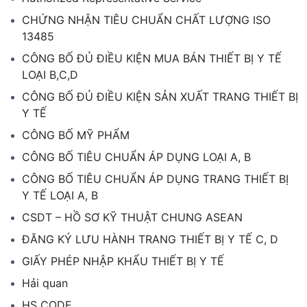
CHỨNG NHẬN TIÊU CHUẨN CHẤT LƯỢNG ISO
13485
CÔNG BỐ ĐỦ ĐIỀU KIỆN MUA BÁN THIẾT BỊ Y TẾ
LOẠI B,C,D
CÔNG BỐ ĐỦ ĐIỀU KIỆN SẢN XUẤT TRANG THIẾT BỊ
Y TẾ
CÔNG BỐ MỸ PHẨM
CÔNG BỐ TIÊU CHUẨN ÁP DỤNG LOẠI A, B
CÔNG BỐ TIÊU CHUẨN ÁP DỤNG TRANG THIẾT BỊ
Y TẾ LOẠI A, B
CSDT – HỒ SƠ KỸ THUẬT CHUNG ASEAN
ĐĂNG KÝ LƯU HÀNH TRANG THIẾT BỊ Y TẾ C, D
GIẤY PHÉP NHẬP KHẨU THIẾT BỊ Y TẾ
Hải quan
HS CODE