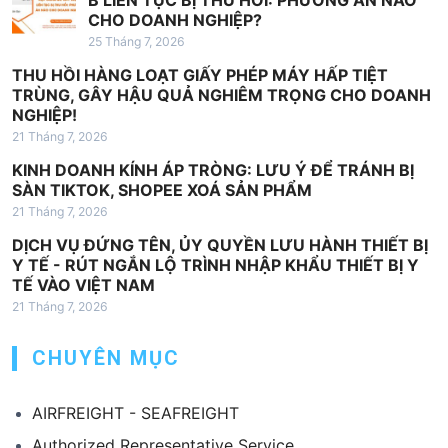
CHO DOANH NGHIỆP?
25 Tháng 7, 2026
THU HỒI HÀNG LOẠT GIẤY PHÉP MÁY HẤP TIỆT
TRÙNG, GÂY HẬU QUẢ NGHIÊM TRỌNG CHO DOANH
NGHIỆP!
21 Tháng 7, 2026
KINH DOANH KÍNH ÁP TRÒNG: LƯU Ý ĐỂ TRÁNH BỊ
SÀN TIKTOK, SHOPEE XOÁ SẢN PHẨM
21 Tháng 7, 2026
DỊCH VỤ ĐỨNG TÊN, ỦY QUYỀN LƯU HÀNH THIẾT BỊ
Y TẾ - RÚT NGẮN LỘ TRÌNH NHẬP KHẨU THIẾT BỊ Y
TẾ VÀO VIỆT NAM
21 Tháng 7, 2026
CHUYÊN MỤC
AIRFREIGHT - SEAFREIGHT
Authorized Representative Service