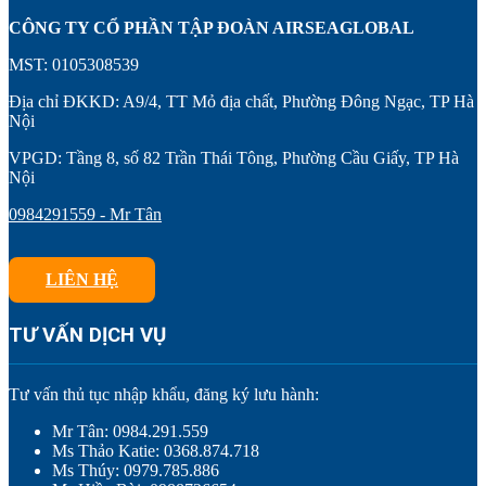
CÔNG TY CỔ PHẦN TẬP ĐOÀN AIRSEAGLOBAL
MST: 0105308539
Địa chỉ ĐKKD: A9/4, TT Mỏ địa chất, Phường Đông Ngạc, TP Hà
Nội
VPGD: Tầng 8, số 82 Trần Thái Tông, Phường Cầu Giấy, TP Hà
Nội
0984291559 - Mr Tân
LIÊN HỆ
TƯ VẤN DỊCH VỤ
Tư vấn thủ tục nhập khẩu, đăng ký lưu hành:
Mr Tân: 0984.291.559
Ms Thảo Katie: 0368.874.718
Ms Thúy: 0979.785.886