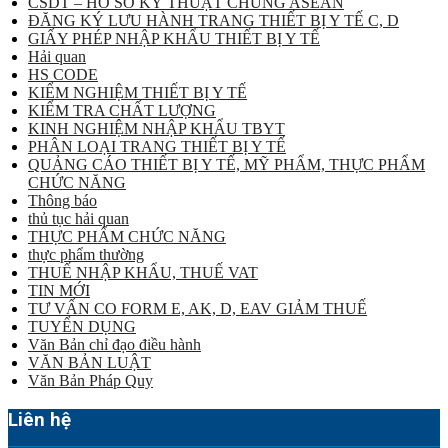
CSDT – HỒ SƠ KỸ THUẬT CHUNG ASEAN
ĐĂNG KÝ LƯU HÀNH TRANG THIẾT BỊ Y TẾ C, D
GIẤY PHÉP NHẬP KHẨU THIẾT BỊ Y TẾ
Hải quan
HS CODE
KIỂM NGHIỆM THIẾT BỊ Y TẾ
KIỂM TRA CHẤT LƯỢNG
KINH NGHIỆM NHẬP KHẨU TBYT
PHÂN LOẠI TRANG THIẾT BỊ Y TẾ
QUẢNG CÁO THIẾT BỊ Y TẾ, MỸ PHẨM, THỰC PHẨM
CHỨC NĂNG
Thông báo
thủ tục hải quan
THỰC PHẨM CHỨC NĂNG
thực phẩm thường
THUẾ NHẬP KHẨU, THUẾ VAT
TIN MỚI
TƯ VẤN CO FORM E, AK, D, EAV GIẢM THUẾ
TUYỂN DỤNG
Văn Bản chỉ đạo điều hành
VĂN BẢN LUẬT
Văn Bản Pháp Quy
Liên hệ