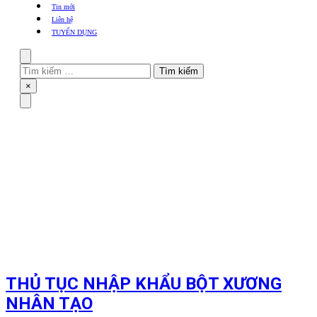
khẩu
Tin mới
TBYT
Liên hệ
TUYỂN DỤNG
Search
Tìm
kiếm
Close
×
cho:
Menu
THỦ TỤC NHẬP KHẨU BỘT XƯƠNG
NHÂN TẠO