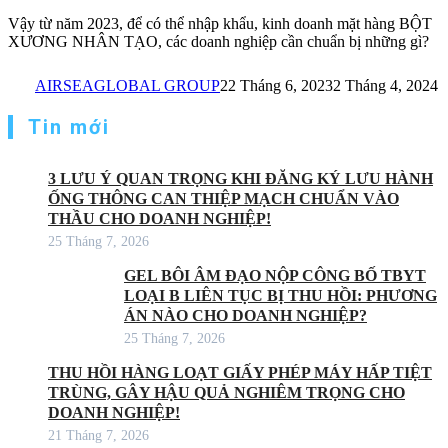
Vậy từ năm 2023, để có thể nhập khẩu, kinh doanh mặt hàng BỘT
XƯƠNG NHÂN TẠO, các doanh nghiệp cần chuẩn bị những gì?
AIRSEAGLOBAL GROUP
22 Tháng 6, 2023
2 Tháng 4, 2024
Tin mới
3 LƯU Ý QUAN TRỌNG KHI ĐĂNG KÝ LƯU HÀNH
ỐNG THÔNG CAN THIỆP MẠCH CHUẨN VÀO
THẦU CHO DOANH NGHIỆP!
25 Tháng 7, 2026
GEL BÔI ÂM ĐẠO NỘP CÔNG BỐ TBYT
LOẠI B LIÊN TỤC BỊ THU HỒI: PHƯƠNG
ÁN NÀO CHO DOANH NGHIỆP?
25 Tháng 7, 2026
THU HỒI HÀNG LOẠT GIẤY PHÉP MÁY HẤP TIỆT
TRÙNG, GÂY HẬU QUẢ NGHIÊM TRỌNG CHO
DOANH NGHIỆP!
21 Tháng 7, 2026