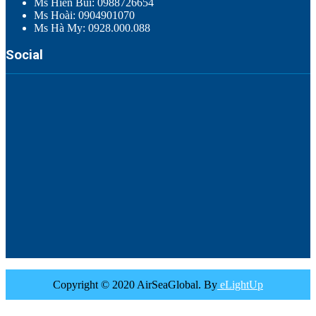
Ms Hiền Bùi: 0988726654
Ms Hoài: 0904901070
Ms Hà My: 0928.000.088
Social
Copyright © 2020 AirSeaGlobal. By
eLightUp