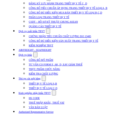
submenu
ĐĂNG KÝ LƯU HÀNH TRANG THIẾT BỊ Y TẾ C, D
for
CÔNG BỐ TIÊU CHUẨN ÁP DỤNG TRANG THIẾT BỊ Y TẾ LOẠI A, B
Dịch
CÔNG BỐ ĐỦ ĐIỀU KIỆN MUA BÁN THIẾT BỊ Y TẾ LOẠI B,C,D
vụ
nhập
PHÂN LOẠI TRANG THIẾT BỊ Y TẾ
khẩu
CSDT – HỒ SƠ KỸ THUẬT CHUNG ASEAN
TBYT
QUẢNG CÁO THIẾT BỊ Y TẾ
Show
Dịch vụ xuất khẩu TBYT
submenu
CHỨNG NHẬN TIÊU CHUẨN CHẤT LƯỢNG ISO 13485
for
CÔNG BỐ ĐỦ ĐIỀU KIỆN SẢN XUẤT TRANG THIẾT BỊ Y TẾ
Dịch
KIỂM NGHIỆM TBYT
vụ
xuất
AIRFREIGHT - SEAFREIGHT
khẩu
Show
Dịch vụ khác
TBYT
submenu
CÔNG BỐ MỸ PHẨM
for
TƯ VẤN CO FORM E, AK, D, EAV GIẢM THUẾ
Dịch
THỰC PHẨM CHỨC NĂNG
vụ
khác
KIỂM TRA CHẤT LƯỢNG
Show
Thủ tục các mặt hàng
submenu
THIẾT BỊ Y TẾ LOẠI A,B
for
THIẾT BỊ Y TẾ LOẠI C,D
Thủ
Show
tục
Kinh nghiệm nhập khẩu TBYT
submenu
các
HS CODE
for
mặt
THUẾ NHẬP KHẨU, THUẾ VAT
Kinh
hàng
VĂN BẢN LUẬT
nghiệm
nhập
Authorized Representative Service