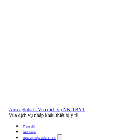
Airseaglobal - Vua dịch vụ NK TBYT
Vua dịch vụ nhập khẩu thiết bị y tế
Trang chủ
Giới thiệu
Show
Dịch vụ nhập khẩu TBYT