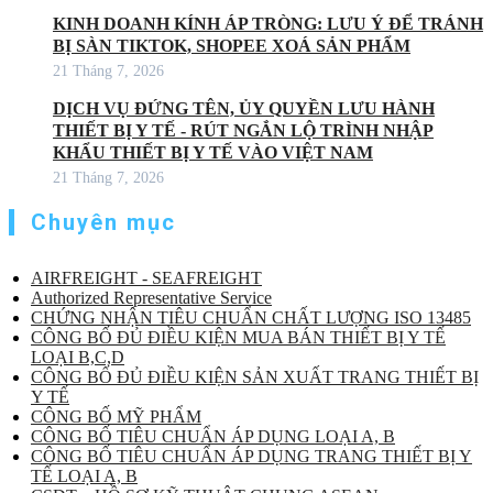
KINH DOANH KÍNH ÁP TRÒNG: LƯU Ý ĐỂ TRÁNH
BỊ SÀN TIKTOK, SHOPEE XOÁ SẢN PHẨM
21 Tháng 7, 2026
DỊCH VỤ ĐỨNG TÊN, ỦY QUYỀN LƯU HÀNH
THIẾT BỊ Y TẾ - RÚT NGẮN LỘ TRÌNH NHẬP
KHẨU THIẾT BỊ Y TẾ VÀO VIỆT NAM
21 Tháng 7, 2026
Chuyên mục
AIRFREIGHT - SEAFREIGHT
Authorized Representative Service
CHỨNG NHẬN TIÊU CHUẨN CHẤT LƯỢNG ISO 13485
CÔNG BỐ ĐỦ ĐIỀU KIỆN MUA BÁN THIẾT BỊ Y TẾ
LOẠI B,C,D
CÔNG BỐ ĐỦ ĐIỀU KIỆN SẢN XUẤT TRANG THIẾT BỊ
Y TẾ
CÔNG BỐ MỸ PHẨM
CÔNG BỐ TIÊU CHUẨN ÁP DỤNG LOẠI A, B
CÔNG BỐ TIÊU CHUẨN ÁP DỤNG TRANG THIẾT BỊ Y
TẾ LOẠI A, B