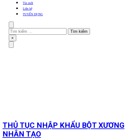
khẩu
Tin mới
TBYT
Liên hệ
TUYỂN DỤNG
Search
Tìm
kiếm
Close
×
cho:
Menu
THỦ TỤC NHẬP KHẨU BỘT XƯƠNG
NHÂN TẠO