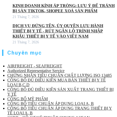
KINH DOANH KÍNH ÁP TRÒNG: LƯU Ý ĐỂ TRÁNH
BỊ SÀN TIKTOK, SHOPEE XOÁ SẢN PHẨM
21 Tháng 7, 2026
DỊCH VỤ ĐỨNG TÊN, ỦY QUYỀN LƯU HÀNH
THIẾT BỊ Y TẾ - RÚT NGẮN LỘ TRÌNH NHẬP
KHẨU THIẾT BỊ Y TẾ VÀO VIỆT NAM
21 Tháng 7, 2026
Chuyên mục
AIRFREIGHT - SEAFREIGHT
Authorized Representative Service
CHỨNG NHẬN TIÊU CHUẨN CHẤT LƯỢNG ISO 13485
CÔNG BỐ ĐỦ ĐIỀU KIỆN MUA BÁN THIẾT BỊ Y TẾ
LOẠI B,C,D
CÔNG BỐ ĐỦ ĐIỀU KIỆN SẢN XUẤT TRANG THIẾT BỊ
Y TẾ
CÔNG BỐ MỸ PHẨM
CÔNG BỐ TIÊU CHUẨN ÁP DỤNG LOẠI A, B
CÔNG BỐ TIÊU CHUẨN ÁP DỤNG TRANG THIẾT BỊ Y
TẾ LOẠI A, B