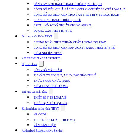
submenu
ĐĂNG KÝ LƯU HÀNH TRANG THIẾT BỊ Y TẾ C, D
for
CÔNG BỐ TIÊU CHUẨN ÁP DỤNG TRANG THIẾT BỊ Y TẾ LOẠI A, B
Dịch
CÔNG BỐ ĐỦ ĐIỀU KIỆN MUA BÁN THIẾT BỊ Y TẾ LOẠI B,C,D
vụ
nhập
PHÂN LOẠI TRANG THIẾT BỊ Y TẾ
khẩu
CSDT – HỒ SƠ KỸ THUẬT CHUNG ASEAN
TBYT
QUẢNG CÁO THIẾT BỊ Y TẾ
Show
Dịch vụ xuất khẩu TBYT
submenu
CHỨNG NHẬN TIÊU CHUẨN CHẤT LƯỢNG ISO 13485
for
CÔNG BỐ ĐỦ ĐIỀU KIỆN SẢN XUẤT TRANG THIẾT BỊ Y TẾ
Dịch
KIỂM NGHIỆM TBYT
vụ
xuất
AIRFREIGHT - SEAFREIGHT
khẩu
Show
Dịch vụ khác
TBYT
submenu
CÔNG BỐ MỸ PHẨM
for
TƯ VẤN CO FORM E, AK, D, EAV GIẢM THUẾ
Dịch
THỰC PHẨM CHỨC NĂNG
vụ
khác
KIỂM TRA CHẤT LƯỢNG
Show
Thủ tục các mặt hàng
submenu
THIẾT BỊ Y TẾ LOẠI A,B
for
THIẾT BỊ Y TẾ LOẠI C,D
Thủ
Show
tục
Kinh nghiệm nhập khẩu TBYT
submenu
các
HS CODE
for
mặt
THUẾ NHẬP KHẨU, THUẾ VAT
Kinh
hàng
VĂN BẢN LUẬT
nghiệm
nhập
Authorized Representative Service