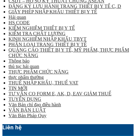
CSDT – HỒ SƠ KỸ THUẬT CHUNG ASEAN
ĐĂNG KÝ LƯU HÀNH TRANG THIẾT BỊ Y TẾ C, D
GIẤY PHÉP NHẬP KHẨU THIẾT BỊ Y TẾ
Hải quan
HS CODE
KIỂM NGHIỆM THIẾT BỊ Y TẾ
KIỂM TRA CHẤT LƯỢNG
KINH NGHIỆM NHẬP KHẨU TBYT
PHÂN LOẠI TRANG THIẾT BỊ Y TẾ
QUẢNG CÁO THIẾT BỊ Y TẾ, MỸ PHẨM, THỰC PHẨM
CHỨC NĂNG
Thông báo
thủ tục hải quan
THỰC PHẨM CHỨC NĂNG
thực phẩm thường
THUẾ NHẬP KHẨU, THUẾ VAT
TIN MỚI
TƯ VẤN CO FORM E, AK, D, EAV GIẢM THUẾ
TUYỂN DỤNG
Văn Bản chỉ đạo điều hành
VĂN BẢN LUẬT
Văn Bản Pháp Quy
Liên hệ