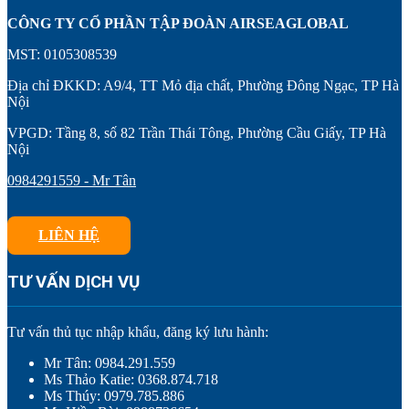
CÔNG TY CỔ PHẦN TẬP ĐOÀN AIRSEAGLOBAL
MST: 0105308539
Địa chỉ ĐKKD: A9/4, TT Mỏ địa chất, Phường Đông Ngạc, TP Hà
Nội
VPGD: Tầng 8, số 82 Trần Thái Tông, Phường Cầu Giấy, TP Hà
Nội
0984291559 - Mr Tân
LIÊN HỆ
TƯ VẤN DỊCH VỤ
Tư vấn thủ tục nhập khẩu, đăng ký lưu hành:
Mr Tân: 0984.291.559
Ms Thảo Katie: 0368.874.718
Ms Thúy: 0979.785.886