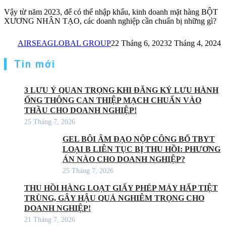
Vậy từ năm 2023, để có thể nhập khẩu, kinh doanh mặt hàng BỘT
XƯƠNG NHÂN TẠO, các doanh nghiệp cần chuẩn bị những gì?
AIRSEAGLOBAL GROUP
22 Tháng 6, 2023
2 Tháng 4, 2024
Tin mới
3 LƯU Ý QUAN TRỌNG KHI ĐĂNG KÝ LƯU HÀNH
ỐNG THÔNG CAN THIỆP MẠCH CHUẨN VÀO
THẦU CHO DOANH NGHIỆP!
25 Tháng 7, 2026
GEL BÔI ÂM ĐẠO NỘP CÔNG BỐ TBYT
LOẠI B LIÊN TỤC BỊ THU HỒI: PHƯƠNG
ÁN NÀO CHO DOANH NGHIỆP?
25 Tháng 7, 2026
THU HỒI HÀNG LOẠT GIẤY PHÉP MÁY HẤP TIỆT
TRÙNG, GÂY HẬU QUẢ NGHIÊM TRỌNG CHO
DOANH NGHIỆP!
21 Tháng 7, 2026