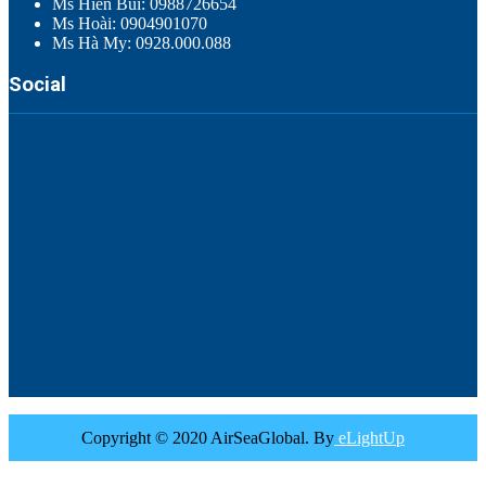
Ms Hiền Bùi: 0988726654
Ms Hoài: 0904901070
Ms Hà My: 0928.000.088
Social
Copyright © 2020 AirSeaGlobal. By
eLightUp