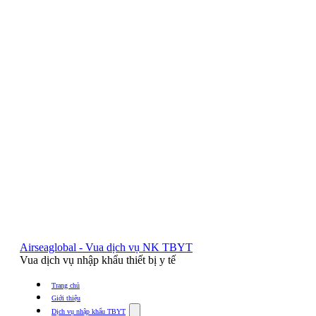
Airseaglobal - Vua dịch vụ NK TBYT
Vua dịch vụ nhập khẩu thiết bị y tế
Trang chủ
Giới thiệu
Show
Dịch vụ nhập khẩu TBYT