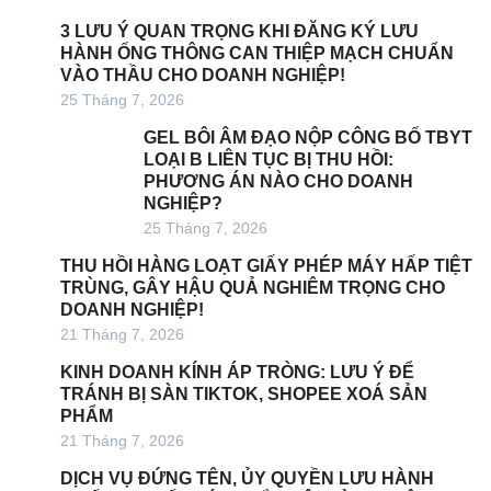
3 LƯU Ý QUAN TRỌNG KHI ĐĂNG KÝ LƯU
HÀNH ỐNG THÔNG CAN THIỆP MẠCH CHUẨN
VÀO THẦU CHO DOANH NGHIỆP!
25 Tháng 7, 2026
GEL BÔI ÂM ĐẠO NỘP CÔNG BỐ TBYT
LOẠI B LIÊN TỤC BỊ THU HỒI:
PHƯƠNG ÁN NÀO CHO DOANH
NGHIỆP?
25 Tháng 7, 2026
THU HỒI HÀNG LOẠT GIẤY PHÉP MÁY HẤP TIỆT
TRÙNG, GÂY HẬU QUẢ NGHIÊM TRỌNG CHO
DOANH NGHIỆP!
21 Tháng 7, 2026
KINH DOANH KÍNH ÁP TRÒNG: LƯU Ý ĐỂ
TRÁNH BỊ SÀN TIKTOK, SHOPEE XOÁ SẢN
PHẨM
21 Tháng 7, 2026
DỊCH VỤ ĐỨNG TÊN, ỦY QUYỀN LƯU HÀNH