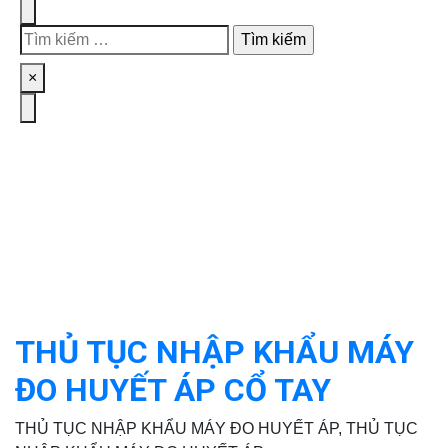
Search
Tìm
kiếm
Close
×
cho:
Menu
THỦ TỤC NHẬP KHẨU MÁY
ĐO HUYẾT ÁP CỔ TAY
THỦ TỤC NHẬP KHẨU MÁY ĐO HUYẾT ÁP, THỦ TỤC