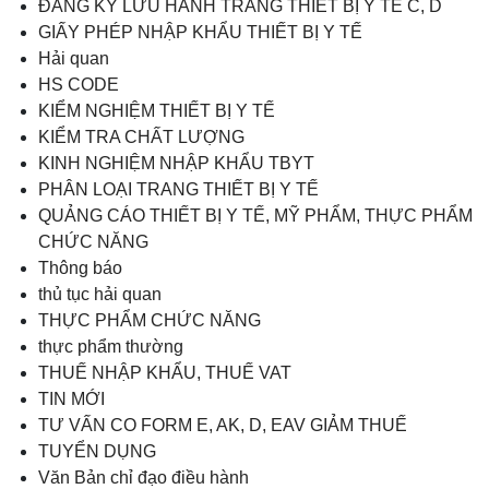
ĐĂNG KÝ LƯU HÀNH TRANG THIẾT BỊ Y TẾ C, D
GIẤY PHÉP NHẬP KHẨU THIẾT BỊ Y TẾ
Hải quan
HS CODE
KIỂM NGHIỆM THIẾT BỊ Y TẾ
KIỂM TRA CHẤT LƯỢNG
KINH NGHIỆM NHẬP KHẨU TBYT
PHÂN LOẠI TRANG THIẾT BỊ Y TẾ
QUẢNG CÁO THIẾT BỊ Y TẾ, MỸ PHẨM, THỰC PHẨM
CHỨC NĂNG
Thông báo
thủ tục hải quan
THỰC PHẨM CHỨC NĂNG
thực phẩm thường
THUẾ NHẬP KHẨU, THUẾ VAT
TIN MỚI
TƯ VẤN CO FORM E, AK, D, EAV GIẢM THUẾ
TUYỂN DỤNG
Văn Bản chỉ đạo điều hành