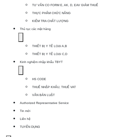
for
TƯ VẤN CO FORM E, AK, D, EAV GIẢM THUẾ
Dịch
THỰC PHẨM CHỨC NĂNG
vụ
KIỂM TRA CHẤT LƯỢNG
khác
Thủ tục các mặt hàng
Show
submenu
THIẾT BỊ Y TẾ LOẠI A,B
for
THIẾT BỊ Y TẾ LOẠI C,D
Thủ
Kinh nghiệm nhập khẩu TBYT
tục
Show
các
submenu
HS CODE
mặt
for
THUẾ NHẬP KHẨU, THUẾ VAT
hàng
Kinh
VĂN BẢN LUẬT
nghiệm
Authorized Representative Service
nhập
Tin mới
khẩu
Liên hệ
TBYT
TUYỂN DỤNG