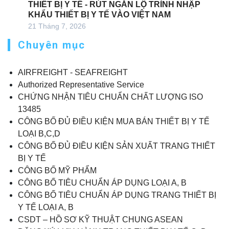
THIẾT BỊ Y TẾ - RÚT NGẮN LỘ TRÌNH NHẬP
KHẨU THIẾT BỊ Y TẾ VÀO VIỆT NAM
21 Tháng 7, 2026
Chuyên mục
AIRFREIGHT - SEAFREIGHT
Authorized Representative Service
CHỨNG NHẬN TIÊU CHUẨN CHẤT LƯỢNG ISO
13485
CÔNG BỐ ĐỦ ĐIỀU KIỆN MUA BÁN THIẾT BỊ Y TẾ
LOẠI B,C,D
CÔNG BỐ ĐỦ ĐIỀU KIỆN SẢN XUẤT TRANG THIẾT
BỊ Y TẾ
CÔNG BỐ MỸ PHẨM
CÔNG BỐ TIÊU CHUẨN ÁP DỤNG LOẠI A, B
CÔNG BỐ TIÊU CHUẨN ÁP DỤNG TRANG THIẾT BỊ
Y TẾ LOẠI A, B
CSDT – HỒ SƠ KỸ THUẬT CHUNG ASEAN