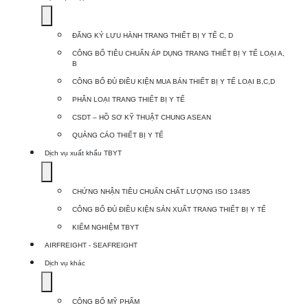
Show
submenu
ĐĂNG KÝ LƯU HÀNH TRANG THIẾT BỊ Y TẾ C, D
for
CÔNG BỐ TIÊU CHUẨN ÁP DỤNG TRANG THIẾT BỊ Y TẾ LOẠI A,
Dịch
B
vụ
CÔNG BỐ ĐỦ ĐIỀU KIỆN MUA BÁN THIẾT BỊ Y TẾ LOẠI B,C,D
nhập
PHÂN LOẠI TRANG THIẾT BỊ Y TẾ
khẩu
CSDT – HỒ SƠ KỸ THUẬT CHUNG ASEAN
TBYT
QUẢNG CÁO THIẾT BỊ Y TẾ
Dịch vụ xuất khẩu TBYT
Show
submenu
CHỨNG NHẬN TIÊU CHUẨN CHẤT LƯỢNG ISO 13485
for
CÔNG BỐ ĐỦ ĐIỀU KIỆN SẢN XUẤT TRANG THIẾT BỊ Y TẾ
Dịch
KIỂM NGHIỆM TBYT
vụ
AIRFREIGHT - SEAFREIGHT
xuất
Dịch vụ khác
khẩu
Show
TBYT
submenu
CÔNG BỐ MỸ PHẨM