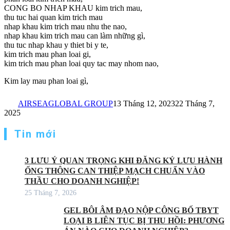
CONG BO NHAP KHAU kim trich mau,
thu tuc hai quan kim trich mau
nhap khau kim trich mau nhu the nao,
nhap khau kim trich mau can làm những gì,
thu tuc nhap khau y thiet bi y te,
kim trich mau phan loai gi,
kim trich mau phan loai quy tac may nhom nao,
Kim lay mau phan loai gì,
AIRSEAGLOBAL GROUP
13 Tháng 12, 2023
22 Tháng 7,
2025
Tin mới
3 LƯU Ý QUAN TRỌNG KHI ĐĂNG KÝ LƯU HÀNH
ỐNG THÔNG CAN THIỆP MẠCH CHUẨN VÀO
THẦU CHO DOANH NGHIỆP!
25 Tháng 7, 2026
GEL BÔI ÂM ĐẠO NỘP CÔNG BỐ TBYT
LOẠI B LIÊN TỤC BỊ THU HỒI: PHƯƠNG