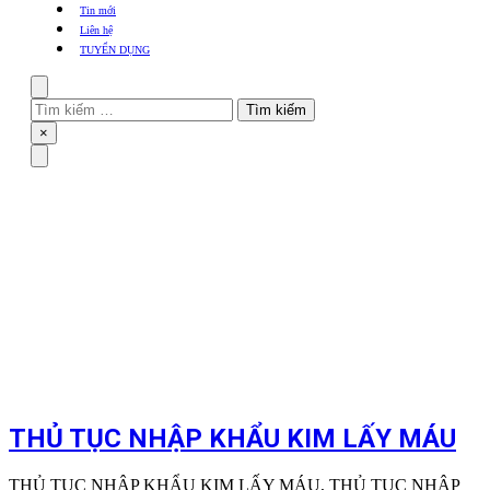
khẩu
Tin mới
TBYT
Liên hệ
TUYỂN DỤNG
Search
Tìm
kiếm
Close
×
cho:
Menu
THỦ TỤC NHẬP KHẨU KIM LẤY MÁU
THỦ TỤC NHẬP KHẨU KIM LẤY MÁU, THỦ TỤC NHẬP