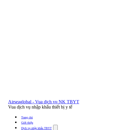
Airseaglobal - Vua dịch vụ NK TBYT
Vua dịch vụ nhập khẩu thiết bị y tế
Trang chủ
Giới thiệu
Show
Dịch vụ nhập khẩu TBYT