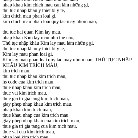
nhap khau kim chich mau can làm những gì,
thu tuc nhap khau y thiet bi y te,
kim chich mau phan loai gi,
kim chich mau phan loai quy tac may nhom nao,
thu tuc hai quan Kim lay mau,
nhap khau Kim lay mau nhu the nao,
Thủ tục nhập khẩu Kim lay mau làm những gì,
thu tuc nhap khau y thiet bi y te,
Kim lay mau phan loai gi,
Kim lay mau phan loai quy tac may nhom nao, THỦ TỤC NHẬP
KHẨU KIM TRÍCH MÁU,
kim trich mau,
thu tuc nhap khau kim trich mau,
hs code cua kim trich mau,
thue nhap khau kim trich mau,
thue vat kim trich mau,
thue gia tri gia tang kim trich mau,
giay phep nhap khau kim trich mau,
nhap khau kim trich mau,
thue khau nhap cua kim trich mau,
giay phep nhap khau cua kim trich mau,
thue gia tri gia tang cua kim trich mau,
thue vat cua kim trich mau,
phan loai kim trich mau,