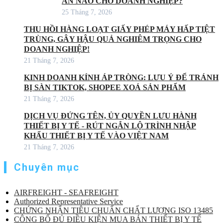
ÁN NÀO CHO DOANH NGHIỆP?
25 Tháng 7, 2026
THU HỒI HÀNG LOẠT GIẤY PHÉP MÁY HẤP TIỆT
TRÙNG, GÂY HẬU QUẢ NGHIÊM TRỌNG CHO
DOANH NGHIỆP!
21 Tháng 7, 2026
KINH DOANH KÍNH ÁP TRÒNG: LƯU Ý ĐỂ TRÁNH
BỊ SÀN TIKTOK, SHOPEE XOÁ SẢN PHẨM
21 Tháng 7, 2026
DỊCH VỤ ĐỨNG TÊN, ỦY QUYỀN LƯU HÀNH
THIẾT BỊ Y TẾ - RÚT NGẮN LỘ TRÌNH NHẬP
KHẨU THIẾT BỊ Y TẾ VÀO VIỆT NAM
21 Tháng 7, 2026
Chuyên mục
AIRFREIGHT - SEAFREIGHT
Authorized Representative Service
CHỨNG NHẬN TIÊU CHUẨN CHẤT LƯỢNG ISO 13485
CÔNG BỐ ĐỦ ĐIỀU KIỆN MUA BÁN THIẾT BỊ Y TẾ