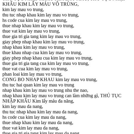
KHẨU KIM LẤY MÁU VÔ TRÙNG,
kim lay mau vo trung,
thu tuc nhap khau kim lay mau vo trung,
hs code cua kim lay mau vo trung,
thue nhap khau kim lay mau vo trung,
thue vat kim lay mau vo trung,
thue gia tri gia tang kim lay mau vo trung,
giay phep nhap khau kim lay mau vo trung,
nhap khau kim lay mau vo trung,
thue khau nhap cua kim lay mau vo trung,
giay phep nhap khau cua kim lay mau vo trung,
thue gia tri gia tang cua kim lay mau vo trung,
thue vat cua kim lay mau vo trung,
phan loai kim lay mau vo trung,
CONG BO NHAP KHAU kim lay mau vo trung,
thu tuc hai quan kim lay mau vo trung
nhap khau kim lay mau vo trung nhu the nao,
nhap khau kim lay mau vo trung can làm những gì, THỦ TỤC
NHẬP KHẨU Kim lấy máu đa năng,
kim lay mau da nang,
thu tuc nhap khau kim lay mau da nang,
hs code cua kim lay mau da nang,
thue nhap khau kim lay mau da nang,
thue vat kim lay mau da nang,
thue gia tri gia tang kim lay mau da nang,