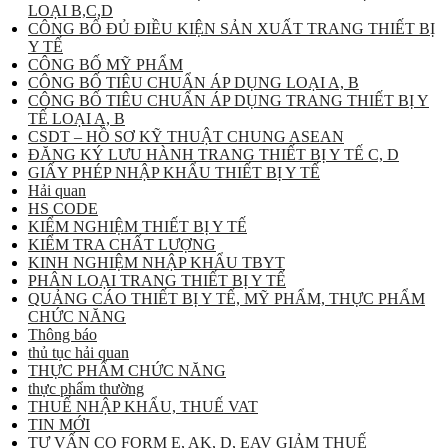
LOẠI B,C,D
CÔNG BỐ ĐỦ ĐIỀU KIỆN SẢN XUẤT TRANG THIẾT BỊ
Y TẾ
CÔNG BỐ MỸ PHẨM
CÔNG BỐ TIÊU CHUẨN ÁP DỤNG LOẠI A, B
CÔNG BỐ TIÊU CHUẨN ÁP DỤNG TRANG THIẾT BỊ Y
TẾ LOẠI A, B
CSDT – HỒ SƠ KỸ THUẬT CHUNG ASEAN
ĐĂNG KÝ LƯU HÀNH TRANG THIẾT BỊ Y TẾ C, D
GIẤY PHÉP NHẬP KHẨU THIẾT BỊ Y TẾ
Hải quan
HS CODE
KIỂM NGHIỆM THIẾT BỊ Y TẾ
KIỂM TRA CHẤT LƯỢNG
KINH NGHIỆM NHẬP KHẨU TBYT
PHÂN LOẠI TRANG THIẾT BỊ Y TẾ
QUẢNG CÁO THIẾT BỊ Y TẾ, MỸ PHẨM, THỰC PHẨM
CHỨC NĂNG
Thông báo
thủ tục hải quan
THỰC PHẨM CHỨC NĂNG
thực phẩm thường
THUẾ NHẬP KHẨU, THUẾ VAT
TIN MỚI
TƯ VẤN CO FORM E, AK, D, EAV GIẢM THUẾ