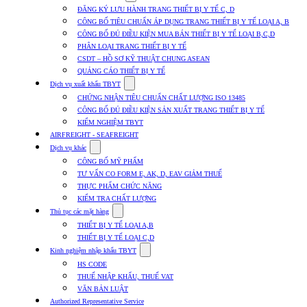
submenu
ĐĂNG KÝ LƯU HÀNH TRANG THIẾT BỊ Y TẾ C, D
for
CÔNG BỐ TIÊU CHUẨN ÁP DỤNG TRANG THIẾT BỊ Y TẾ LOẠI A, B
Dịch
CÔNG BỐ ĐỦ ĐIỀU KIỆN MUA BÁN THIẾT BỊ Y TẾ LOẠI B,C,D
vụ
nhập
PHÂN LOẠI TRANG THIẾT BỊ Y TẾ
khẩu
CSDT – HỒ SƠ KỸ THUẬT CHUNG ASEAN
TBYT
QUẢNG CÁO THIẾT BỊ Y TẾ
Show
Dịch vụ xuất khẩu TBYT
submenu
CHỨNG NHẬN TIÊU CHUẨN CHẤT LƯỢNG ISO 13485
for
CÔNG BỐ ĐỦ ĐIỀU KIỆN SẢN XUẤT TRANG THIẾT BỊ Y TẾ
Dịch
KIỂM NGHIỆM TBYT
vụ
xuất
AIRFREIGHT - SEAFREIGHT
khẩu
Show
Dịch vụ khác
TBYT
submenu
CÔNG BỐ MỸ PHẨM
for
TƯ VẤN CO FORM E, AK, D, EAV GIẢM THUẾ
Dịch
THỰC PHẨM CHỨC NĂNG
vụ
khác
KIỂM TRA CHẤT LƯỢNG
Show
Thủ tục các mặt hàng
submenu
THIẾT BỊ Y TẾ LOẠI A,B
for
THIẾT BỊ Y TẾ LOẠI C,D
Thủ
Show
tục
Kinh nghiệm nhập khẩu TBYT
submenu
các
HS CODE
for
mặt
THUẾ NHẬP KHẨU, THUẾ VAT
Kinh
hàng
VĂN BẢN LUẬT
nghiệm
nhập
Authorized Representative Service