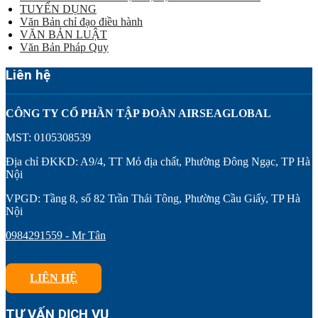
TUYỂN DỤNG
Văn Bản chỉ đạo điều hành
VĂN BẢN LUẬT
Văn Bản Pháp Quy
Liên hệ
CÔNG TY CỔ PHẦN TẬP ĐOÀN AIRSEAGLOBAL
MST: 0105308539
Địa chỉ ĐKKD: A9/4, TT Mỏ địa chất, Phường Đông Ngạc, TP Hà
Nội
VPGD: Tầng 8, số 82 Trần Thái Tông, Phường Cầu Giấy, TP Hà
Nội
0984291559 - Mr Tân
LIÊN HỆ
TƯ VẤN DỊCH VỤ