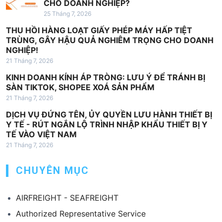
CHO DOANH NGHIỆP?
25 Tháng 7, 2026
THU HỒI HÀNG LOẠT GIẤY PHÉP MÁY HẤP TIỆT
TRÙNG, GÂY HẬU QUẢ NGHIÊM TRỌNG CHO DOANH
NGHIỆP!
21 Tháng 7, 2026
KINH DOANH KÍNH ÁP TRÒNG: LƯU Ý ĐỂ TRÁNH BỊ
SÀN TIKTOK, SHOPEE XOÁ SẢN PHẨM
21 Tháng 7, 2026
DỊCH VỤ ĐỨNG TÊN, ỦY QUYỀN LƯU HÀNH THIẾT BỊ
Y TẾ - RÚT NGẮN LỘ TRÌNH NHẬP KHẨU THIẾT BỊ Y
TẾ VÀO VIỆT NAM
21 Tháng 7, 2026
CHUYÊN MỤC
AIRFREIGHT - SEAFREIGHT
Authorized Representative Service