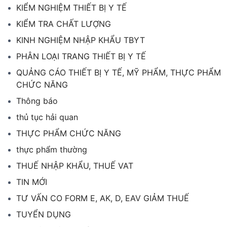
KIỂM NGHIỆM THIẾT BỊ Y TẾ
KIỂM TRA CHẤT LƯỢNG
KINH NGHIỆM NHẬP KHẨU TBYT
PHÂN LOẠI TRANG THIẾT BỊ Y TẾ
QUẢNG CÁO THIẾT BỊ Y TẾ, MỸ PHẨM, THỰC PHẨM
CHỨC NĂNG
Thông báo
thủ tục hải quan
THỰC PHẨM CHỨC NĂNG
thực phẩm thường
THUẾ NHẬP KHẨU, THUẾ VAT
TIN MỚI
TƯ VẤN CO FORM E, AK, D, EAV GIẢM THUẾ
TUYỂN DỤNG