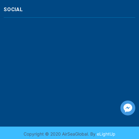
SOCIAL
Copyright © 2020 AirSeaGlobal. By
eLightUp