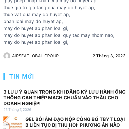
giay phep nhap khau cua may do huyet ap,
thue gia tri gia tang cua may do huyet ap,
thue vat cua may do huyet ap,
phan loai may do huyet ap,
may do huyet ap phan loai gi,
may do huyet ap phan loai quy tac may nhom nao,
may do huyet ap phan loai gì,
AIRSEAGLOBAL GROUP
2 Tháng 3, 2023
TIN MỚI
3 LƯU Ý QUAN TRỌNG KHI ĐĂNG KÝ LƯU HÀNH ỐNG
THÔNG CAN THIỆP MẠCH CHUẨN VÀO THẦU CHO
DOANH NGHIỆP!
25 Tháng 7, 2026
GEL BÔI ÂM ĐẠO NỘP CÔNG BỐ TBYT LOẠI
B LIÊN TỤC BỊ THU HỒI: PHƯƠNG ÁN NÀO