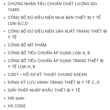
CHỨNG NHẬN TIÊU CHUẨN CHẤT LƯỢNG ISO
13485
CÔNG BỐ ĐỦ ĐIỀU KIỆN MUA BÁN THIẾT BỊ Y TẾ
LOẠI B,C,D
CÔNG BỐ ĐỦ ĐIỀU KIỆN SẢN XUẤT TRANG THIẾT BỊ
Y TẾ
CÔNG BỐ MỸ PHẨM
CÔNG BỐ TIÊU CHUẨN ÁP DỤNG LOẠI A, B
CÔNG BỐ TIÊU CHUẨN ÁP DỤNG TRANG THIẾT BỊ
Y TẾ LOẠI A, B
CSDT – HỒ SƠ KỸ THUẬT CHUNG ASEAN
ĐĂNG KÝ LƯU HÀNH TRANG THIẾT BỊ Y TẾ C, D
GIẤY PHÉP NHẬP KHẨU THIẾT BỊ Y TẾ
Hải quan
HS CODE