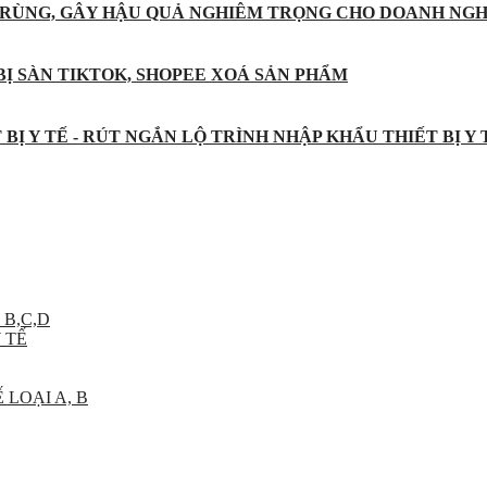
 TRÙNG, GÂY HẬU QUẢ NGHIÊM TRỌNG CHO DOANH NGH
BỊ SÀN TIKTOK, SHOPEE XOÁ SẢN PHẨM
BỊ Y TẾ - RÚT NGẮN LỘ TRÌNH NHẬP KHẨU THIẾT BỊ Y
 B,C,D
 TẾ
 LOẠI A, B