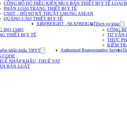
Dịch
CÔNG BỐ ĐỦ ĐIỀU KIỆN MUA BÁN THIẾT BỊ Y TẾ LOẠI B
vụ
PHÂN LOẠI TRANG THIẾT BỊ Y TẾ
nhập
khẩu
CSDT – HỒ SƠ KỸ THUẬT CHUNG ASEAN
TBYT
QUẢNG CÁO THIẾT BỊ Y TẾ
AIRFREIGHT - SEAFREIGHT
Dịch vụ khác
Sh
su
ISO 13485
CÔNG B
for
G THIẾT BỊ Y TẾ
TƯ VẤN 
Dị
THỰC P
vụ
KIỂM TR
kh
Authorized Representative Service
Ti
hiệm nhập khẩu TBYT
Show
submenu
S CODE
for
HUẾ NHẬP KHẨU, THUẾ VAT
Kinh
ĂN BẢN LUẬT
nghiệm
nhập
khẩu
TBYT