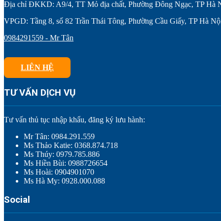
Địa chỉ ĐKKD: A9/4, TT Mỏ địa chất, Phường Đông Ngạc, TP Hà 
VPGD: Tầng 8, số 82 Trần Thái Tông, Phường Cầu Giấy, TP Hà Nộ
0984291559 - Mr Tân
LIÊN HỆ
TƯ VẤN DỊCH VỤ
Tư vấn thủ tục nhập khẩu, đăng ký lưu hành:
Mr Tân: 0984.291.559
Ms Thảo Katie: 0368.874.718
Ms Thúy: 0979.785.886
Ms Hiền Bùi: 0988726654
Ms Hoài: 0904901070
Ms Hà My: 0928.000.088
Social