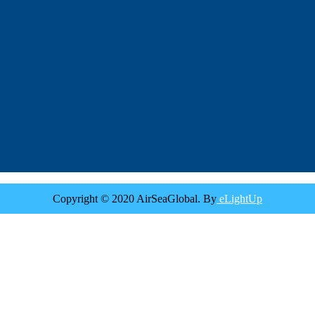
Copyright © 2020 AirSeaGlobal. By
eLightUp