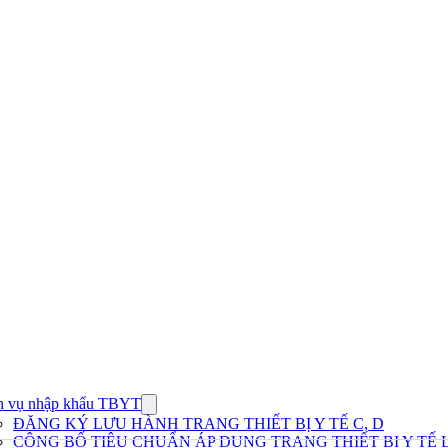
h vụ nhập khẩu TBYT
Show
submenu
ĐĂNG KÝ LƯU HÀNH TRANG THIẾT BỊ Y TẾ C, D
for
CÔNG BỐ TIÊU CHUẨN ÁP DỤNG TRANG THIẾT BỊ Y TẾ L