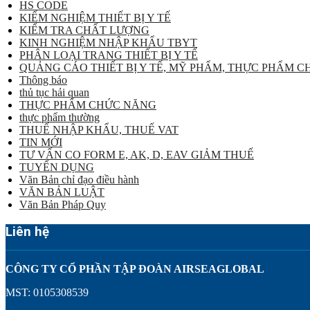
HS CODE
KIỂM NGHIỆM THIẾT BỊ Y TẾ
KIỂM TRA CHẤT LƯỢNG
KINH NGHIỆM NHẬP KHẨU TBYT
PHÂN LOẠI TRANG THIẾT BỊ Y TẾ
QUẢNG CÁO THIẾT BỊ Y TẾ, MỸ PHẨM, THỰC PHẨM 
Thông báo
thủ tục hải quan
THỰC PHẨM CHỨC NĂNG
thực phẩm thường
THUẾ NHẬP KHẨU, THUẾ VAT
TIN MỚI
TƯ VẤN CO FORM E, AK, D, EAV GIẢM THUẾ
TUYỂN DỤNG
Văn Bản chỉ đạo điều hành
VĂN BẢN LUẬT
Văn Bản Pháp Quy
Liên hệ
CÔNG TY CỔ PHẦN TẬP ĐOÀN AIRSEAGLOBAL
MST: 0105308539