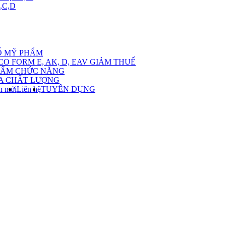
,C,D
ow
bmenu
Ố MỸ PHẨM
CO FORM E, AK, D, EAV GIẢM THUẾ
ch
HẨM CHỨC NĂNG
A CHẤT LƯỢNG
ác
n mới
Liên hệ
TUYỂN DỤNG