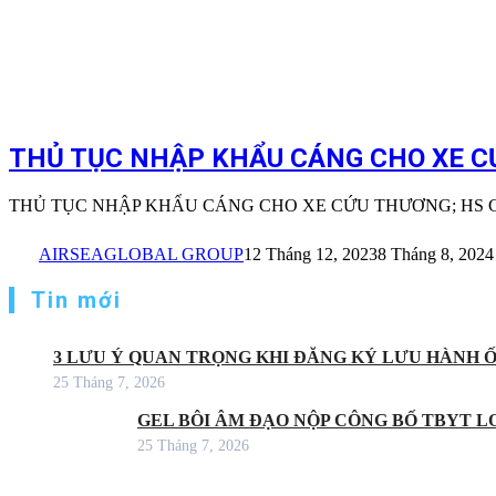
THỦ TỤC NHẬP KHẨU CÁNG CHO XE C
THỦ TỤC NHẬP KHẨU CÁNG CHO XE CỨU THƯƠNG; HS 
AIRSEAGLOBAL GROUP
12 Tháng 12, 2023
8 Tháng 8, 2024
Tin mới
3 LƯU Ý QUAN TRỌNG KHI ĐĂNG KÝ LƯU HÀNH 
25 Tháng 7, 2026
GEL BÔI ÂM ĐẠO NỘP CÔNG BỐ TBYT LO
25 Tháng 7, 2026