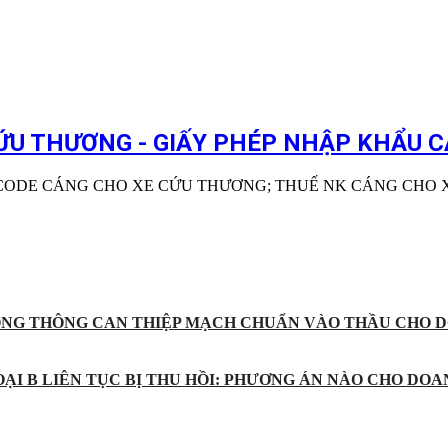
ỨU THƯƠNG - GIẤY PHÉP NHẬP KHẨU 
CODE CÁNG CHO XE CỨU THƯƠNG; THUẾ NK CÁNG CHO 
ỐNG THÔNG CAN THIỆP MẠCH CHUẨN VÀO THẦU CHO D
ẠI B LIÊN TỤC BỊ THU HỒI: PHƯƠNG ÁN NÀO CHO DOA