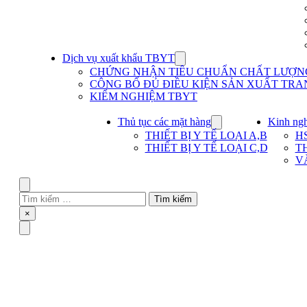
Dịch vụ xuất khẩu TBYT
Show
submenu
CHỨNG NHẬN TIÊU CHUẨN CHẤT LƯỢNG 
for
CÔNG BỐ ĐỦ ĐIỀU KIỆN SẢN XUẤT TRAN
Dịch
KIỂM NGHIỆM TBYT
vụ
xuất
khẩu
Thủ tục các mặt hàng
Kinh ng
Show
TBYT
submenu
THIẾT BỊ Y TẾ LOẠI A,B
H
for
THIẾT BỊ Y TẾ LOẠI C,D
T
Thủ
V
tục
các
mặt
Search
hàng
Tìm
kiếm
Close
×
cho:
Menu