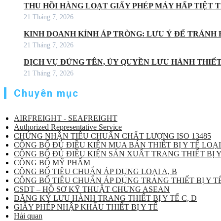
THU HỒI HÀNG LOẠT GIẤY PHÉP MÁY HẤP TIỆT
21 Tháng 7, 2026
KINH DOANH KÍNH ÁP TRÒNG: LƯU Ý ĐỂ TRÁNH 
21 Tháng 7, 2026
DỊCH VỤ ĐỨNG TÊN, ỦY QUYỀN LƯU HÀNH THIẾT 
21 Tháng 7, 2026
Chuyên mục
AIRFREIGHT - SEAFREIGHT
Authorized Representative Service
CHỨNG NHẬN TIÊU CHUẨN CHẤT LƯỢNG ISO 13485
CÔNG BỐ ĐỦ ĐIỀU KIỆN MUA BÁN THIẾT BỊ Y TẾ LOẠI
CÔNG BỐ ĐỦ ĐIỀU KIỆN SẢN XUẤT TRANG THIẾT BỊ Y
CÔNG BỐ MỸ PHẨM
CÔNG BỐ TIÊU CHUẨN ÁP DỤNG LOẠI A, B
CÔNG BỐ TIÊU CHUẨN ÁP DỤNG TRANG THIẾT BỊ Y TẾ
CSDT – HỒ SƠ KỸ THUẬT CHUNG ASEAN
ĐĂNG KÝ LƯU HÀNH TRANG THIẾT BỊ Y TẾ C, D
GIẤY PHÉP NHẬP KHẨU THIẾT BỊ Y TẾ
Hải quan