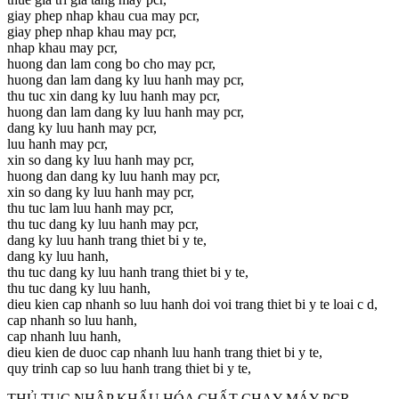
giay phep nhap khau cua may pcr,
giay phep nhap khau may pcr,
nhap khau may pcr,
huong dan lam cong bo cho may pcr,
huong dan lam dang ky luu hanh may pcr,
thu tuc xin dang ky luu hanh may pcr,
huong dan lam dang ky luu hanh may pcr,
dang ky luu hanh may pcr,
luu hanh may pcr,
xin so dang ky luu hanh may pcr,
huong dan dang ky luu hanh may pcr,
xin so dang ky luu hanh may pcr,
thu tuc lam luu hanh may pcr,
thu tuc dang ky luu hanh may pcr,
dang ky luu hanh trang thiet bi y te,
dang ky luu hanh,
thu tuc dang ky luu hanh trang thiet bi y te,
thu tuc dang ky luu hanh,
dieu kien cap nhanh so luu hanh doi voi trang thiet bi y te loai c d,
cap nhanh so luu hanh,
cap nhanh luu hanh,
dieu kien de duoc cap nhanh luu hanh trang thiet bi y te,
quy trinh cap so luu hanh trang thiet bi y te,
THỦ TỤC NHẬP KHẨU HÓA CHẤT CHẠY MÁY PCR,