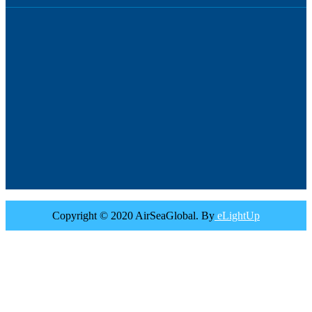
Copyright © 2020 AirSeaGlobal. By
eLightUp