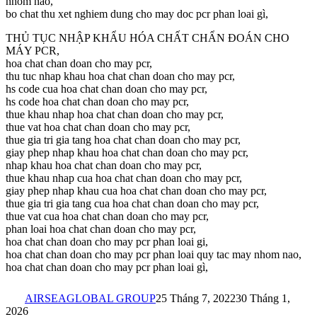
nhom nao,
bo chat thu xet nghiem dung cho may doc pcr phan loai gì,
THỦ TỤC NHẬP KHẨU HÓA CHẤT CHẨN ĐOÁN CHO
MÁY PCR,
hoa chat chan doan cho may pcr,
thu tuc nhap khau hoa chat chan doan cho may pcr,
hs code cua hoa chat chan doan cho may pcr,
hs code hoa chat chan doan cho may pcr,
thue khau nhap hoa chat chan doan cho may pcr,
thue vat hoa chat chan doan cho may pcr,
thue gia tri gia tang hoa chat chan doan cho may pcr,
giay phep nhap khau hoa chat chan doan cho may pcr,
nhap khau hoa chat chan doan cho may pcr,
thue khau nhap cua hoa chat chan doan cho may pcr,
giay phep nhap khau cua hoa chat chan doan cho may pcr,
thue gia tri gia tang cua hoa chat chan doan cho may pcr,
thue vat cua hoa chat chan doan cho may pcr,
phan loai hoa chat chan doan cho may pcr,
hoa chat chan doan cho may pcr phan loai gi,
hoa chat chan doan cho may pcr phan loai quy tac may nhom nao,
hoa chat chan doan cho may pcr phan loai gì,
AIRSEAGLOBAL GROUP
25 Tháng 7, 2022
30 Tháng 1,
2026