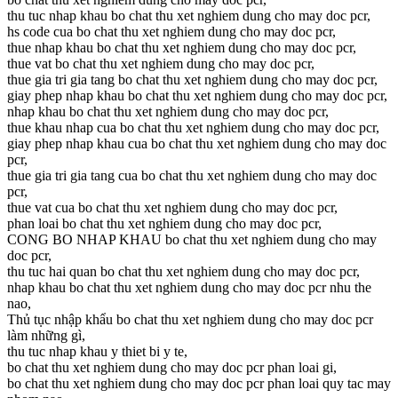
thu tuc nhap khau bo chat thu xet nghiem dung cho may doc pcr,
hs code cua bo chat thu xet nghiem dung cho may doc pcr,
thue nhap khau bo chat thu xet nghiem dung cho may doc pcr,
thue vat bo chat thu xet nghiem dung cho may doc pcr,
thue gia tri gia tang bo chat thu xet nghiem dung cho may doc pcr,
giay phep nhap khau bo chat thu xet nghiem dung cho may doc pcr,
nhap khau bo chat thu xet nghiem dung cho may doc pcr,
thue khau nhap cua bo chat thu xet nghiem dung cho may doc pcr,
giay phep nhap khau cua bo chat thu xet nghiem dung cho may doc
pcr,
thue gia tri gia tang cua bo chat thu xet nghiem dung cho may doc
pcr,
thue vat cua bo chat thu xet nghiem dung cho may doc pcr,
phan loai bo chat thu xet nghiem dung cho may doc pcr,
CONG BO NHAP KHAU bo chat thu xet nghiem dung cho may
doc pcr,
thu tuc hai quan bo chat thu xet nghiem dung cho may doc pcr,
nhap khau bo chat thu xet nghiem dung cho may doc pcr nhu the
nao,
Thủ tục nhập khẩu bo chat thu xet nghiem dung cho may doc pcr
làm những gì,
thu tuc nhap khau y thiet bi y te,
bo chat thu xet nghiem dung cho may doc pcr phan loai gi,
bo chat thu xet nghiem dung cho may doc pcr phan loai quy tac may