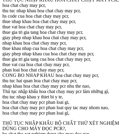
hoa chat chay may pcr,
thu tuc nhap khau hoa chat chay may pcr,
hs code cua hoa chat chay may pcr,
thue nhap khau hoa chat chay may pcr,
thue vat hoa chat chay may pcr,
thue gia tri gia tang hoa chat chay may pcr,
giay phep nhap khau hoa chat chay may pcr,
nhap khau hoa chat chay may pcr,
thue khau nhap cua hoa chat chay may pcr,
giay phep nhap khau cua hoa chat chay may pcr,
thue gia tri gia tang cua hoa chat chay may pcr,
thue vat cua hoa chat chay may pcr,
phan loai hoa chat chay may pcr,
CONG BO NHAP KHAU hoa chat chay may pcr,
thu tuc hai quan hoa chat chay may pcr,
nhap khau hoa chat chay may pcr nhu the nao,
Thủ tục nhập khẩu hoa chat chay may pcr làm những gì,
thu tuc nhap khau y thiet bi y te,
hoa chat chay may pcr phan loai gi,
hoa chat chay may pcr phan loai quy tac may nhom nao,
hoa chat chay may pcr phan loai gì,
THỦ TỤC NHẬP KHẨU BỘ CHẤT THỬ XÉT NGHIỆM
DÙNG CHO MÁY ĐỌC PCR?,
bo chat thu xet nghiem dung cho may doc pcr,