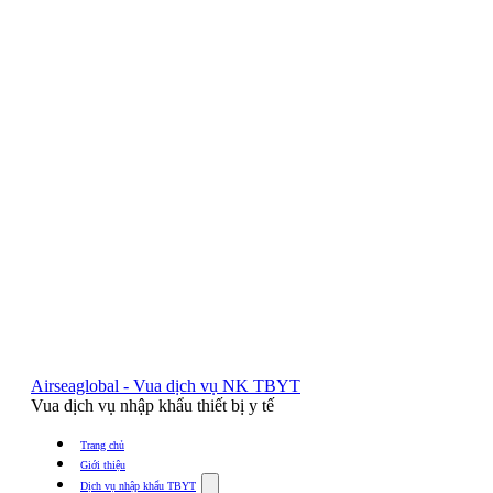
Airseaglobal - Vua dịch vụ NK TBYT
Vua dịch vụ nhập khẩu thiết bị y tế
Trang chủ
Giới thiệu
Show
Dịch vụ nhập khẩu TBYT