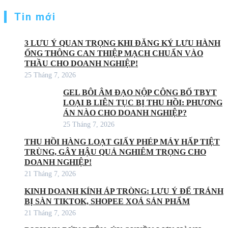
Tin mới
3 LƯU Ý QUAN TRỌNG KHI ĐĂNG KÝ LƯU HÀNH
ỐNG THÔNG CAN THIỆP MẠCH CHUẨN VÀO
THẦU CHO DOANH NGHIỆP!
25 Tháng 7, 2026
GEL BÔI ÂM ĐẠO NỘP CÔNG BỐ TBYT
LOẠI B LIÊN TỤC BỊ THU HỒI: PHƯƠNG
ÁN NÀO CHO DOANH NGHIỆP?
25 Tháng 7, 2026
THU HỒI HÀNG LOẠT GIẤY PHÉP MÁY HẤP TIỆT
TRÙNG, GÂY HẬU QUẢ NGHIÊM TRỌNG CHO
DOANH NGHIỆP!
21 Tháng 7, 2026
KINH DOANH KÍNH ÁP TRÒNG: LƯU Ý ĐỂ TRÁNH
BỊ SÀN TIKTOK, SHOPEE XOÁ SẢN PHẨM
21 Tháng 7, 2026