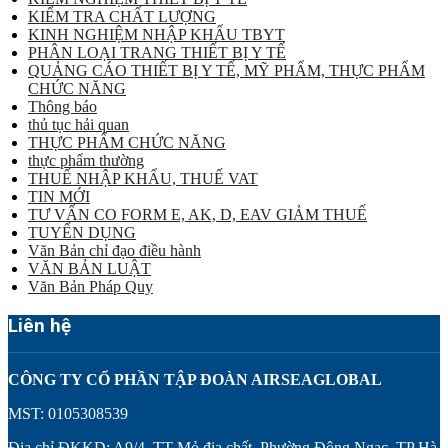
KIỂM TRA CHẤT LƯỢNG
KINH NGHIỆM NHẬP KHẨU TBYT
PHÂN LOẠI TRANG THIẾT BỊ Y TẾ
QUẢNG CÁO THIẾT BỊ Y TẾ, MỸ PHẨM, THỰC PHẨM
CHỨC NĂNG
Thông báo
thủ tục hải quan
THỰC PHẨM CHỨC NĂNG
thực phẩm thường
THUẾ NHẬP KHẨU, THUẾ VAT
TIN MỚI
TƯ VẤN CO FORM E, AK, D, EAV GIẢM THUẾ
TUYỂN DỤNG
Văn Bản chỉ đạo điều hành
VĂN BẢN LUẬT
Văn Bản Pháp Quy
Liên hệ
CÔNG TY CỔ PHẦN TẬP ĐOÀN AIRSEAGLOBAL
MST: 0105308539
Địa chỉ ĐKKD: A9/4, TT Mỏ địa chất, Phường Đông Ngạc, TP Hà