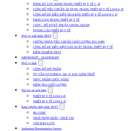
submenu
ĐĂNG KÝ LƯU HÀNH TRANG THIẾT BỊ Y TẾ C, D
for
CÔNG BỐ TIÊU CHUẨN ÁP DỤNG TRANG THIẾT BỊ Y TẾ LOẠI A, B
Dịch
CÔNG BỐ ĐỦ ĐIỀU KIỆN MUA BÁN THIẾT BỊ Y TẾ LOẠI B,C,D
vụ
nhập
PHÂN LOẠI TRANG THIẾT BỊ Y TẾ
khẩu
CSDT – HỒ SƠ KỸ THUẬT CHUNG ASEAN
TBYT
QUẢNG CÁO THIẾT BỊ Y TẾ
Show
Dịch vụ xuất khẩu TBYT
submenu
CHỨNG NHẬN TIÊU CHUẨN CHẤT LƯỢNG ISO 13485
for
CÔNG BỐ ĐỦ ĐIỀU KIỆN SẢN XUẤT TRANG THIẾT BỊ Y TẾ
Dịch
KIỂM NGHIỆM TBYT
vụ
xuất
AIRFREIGHT - SEAFREIGHT
khẩu
Show
Dịch vụ khác
TBYT
submenu
CÔNG BỐ MỸ PHẨM
for
TƯ VẤN CO FORM E, AK, D, EAV GIẢM THUẾ
Dịch
THỰC PHẨM CHỨC NĂNG
vụ
khác
KIỂM TRA CHẤT LƯỢNG
Show
Thủ tục các mặt hàng
submenu
THIẾT BỊ Y TẾ LOẠI A,B
for
THIẾT BỊ Y TẾ LOẠI C,D
Thủ
Show
tục
Kinh nghiệm nhập khẩu TBYT
submenu
các
HS CODE
for
mặt
THUẾ NHẬP KHẨU, THUẾ VAT
Kinh
hàng
VĂN BẢN LUẬT
nghiệm
nhập
Authorized Representative Service