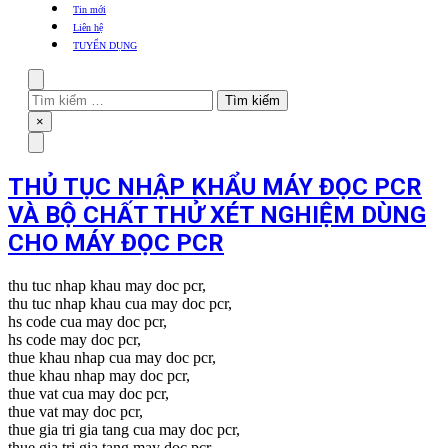
khẩu
Tin mới
TBYT
Liên hệ
TUYỂN DỤNG
Search
Tìm
kiếm
Close
×
cho:
Menu
THỦ TỤC NHẬP KHẨU MÁY ĐỌC PCR
VÀ BỘ CHẤT THỬ XÉT NGHIỆM DÙNG
CHO MÁY ĐỌC PCR
thu tuc nhap khau may doc pcr,
thu tuc nhap khau cua may doc pcr,
hs code cua may doc pcr,
hs code may doc pcr,
thue khau nhap cua may doc pcr,
thue khau nhap may doc pcr,
thue vat cua may doc pcr,
thue vat may doc pcr,
thue gia tri gia tang cua may doc pcr,
thue gia tri gia tang may doc pcr,