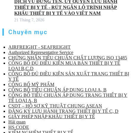
DỊCH VỤ ĐỨNG TÊN, ỦY QUYỀN LƯU HÀNH
THIẾT BỊ Y TẾ - RÚT NGẮN LỘ TRÌNH NHẬP
KHẨU THIẾT BỊ Y TẾ VÀO VIỆT NAM
21 Tháng 7, 2026
Chuyên mục
AIRFREIGHT - SEAFREIGHT
Authorized Representative Service
CHỨNG NHẬN TIÊU CHUẨN CHẤT LƯỢNG ISO 13485
CÔNG BỐ ĐỦ ĐIỀU KIỆN MUA BÁN THIẾT BỊ Y TẾ
LOẠI B,C,D
CÔNG BỐ ĐỦ ĐIỀU KIỆN SẢN XUẤT TRANG THIẾT BỊ
Y TẾ
CÔNG BỐ MỸ PHẨM
CÔNG BỐ TIÊU CHUẨN ÁP DỤNG LOẠI A, B
CÔNG BỐ TIÊU CHUẨN ÁP DỤNG TRANG THIẾT BỊ Y
TẾ LOẠI A, B
CSDT – HỒ SƠ KỸ THUẬT CHUNG ASEAN
ĐĂNG KÝ LƯU HÀNH TRANG THIẾT BỊ Y TẾ C, D
GIẤY PHÉP NHẬP KHẨU THIẾT BỊ Y TẾ
Hải quan
HS CODE
KIỂM NGHIỆM THIẾT BỊ Y TẾ