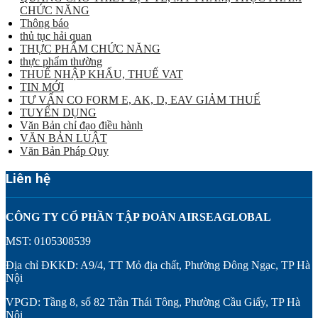
CHỨC NĂNG
Thông báo
thủ tục hải quan
THỰC PHẨM CHỨC NĂNG
thực phẩm thường
THUẾ NHẬP KHẨU, THUẾ VAT
TIN MỚI
TƯ VẤN CO FORM E, AK, D, EAV GIẢM THUẾ
TUYỂN DỤNG
Văn Bản chỉ đạo điều hành
VĂN BẢN LUẬT
Văn Bản Pháp Quy
Liên hệ
CÔNG TY CỔ PHẦN TẬP ĐOÀN AIRSEAGLOBAL
MST: 0105308539
Địa chỉ ĐKKD: A9/4, TT Mỏ địa chất, Phường Đông Ngạc, TP Hà
Nội
VPGD: Tầng 8, số 82 Trần Thái Tông, Phường Cầu Giấy, TP Hà
Nội