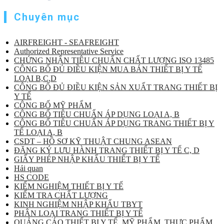
Chuyên mục
AIRFREIGHT - SEAFREIGHT
Authorized Representative Service
CHỨNG NHẬN TIÊU CHUẨN CHẤT LƯỢNG ISO 13485
CÔNG BỐ ĐỦ ĐIỀU KIỆN MUA BÁN THIẾT BỊ Y TẾ
LOẠI B,C,D
CÔNG BỐ ĐỦ ĐIỀU KIỆN SẢN XUẤT TRANG THIẾT BỊ
Y TẾ
CÔNG BỐ MỸ PHẨM
CÔNG BỐ TIÊU CHUẨN ÁP DỤNG LOẠI A, B
CÔNG BỐ TIÊU CHUẨN ÁP DỤNG TRANG THIẾT BỊ Y
TẾ LOẠI A, B
CSDT – HỒ SƠ KỸ THUẬT CHUNG ASEAN
ĐĂNG KÝ LƯU HÀNH TRANG THIẾT BỊ Y TẾ C, D
GIẤY PHÉP NHẬP KHẨU THIẾT BỊ Y TẾ
Hải quan
HS CODE
KIỂM NGHIỆM THIẾT BỊ Y TẾ
KIỂM TRA CHẤT LƯỢNG
KINH NGHIỆM NHẬP KHẨU TBYT
PHÂN LOẠI TRANG THIẾT BỊ Y TẾ
QUẢNG CÁO THIẾT BỊ Y TẾ, MỸ PHẨM, THỰC PHẨM