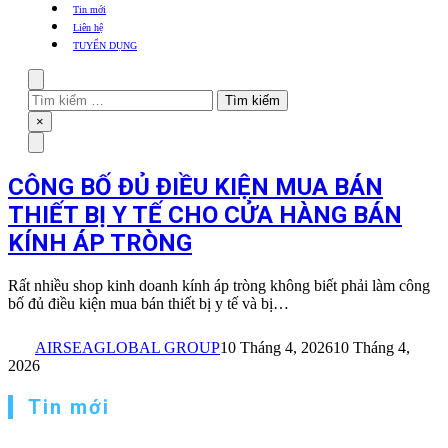
khẩu
Tin mới
TBYT
Liên hệ
TUYỂN DỤNG
Search
Tìm
kiếm
Close
×
cho:
Menu
CÔNG BỐ ĐỦ ĐIỀU KIỆN MUA BÁN
THIẾT BỊ Y TẾ CHO CỬA HÀNG BÁN
KÍNH ÁP TRÒNG
Rất nhiều shop kinh doanh kính áp tròng không biết phải làm công
bố đủ điều kiện mua bán thiết bị y tế và bị…
AIRSEAGLOBAL GROUP
10 Tháng 4, 2026
10 Tháng 4,
2026
Tin mới