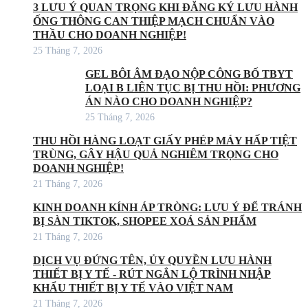
3 LƯU Ý QUAN TRỌNG KHI ĐĂNG KÝ LƯU HÀNH
ỐNG THÔNG CAN THIỆP MẠCH CHUẨN VÀO
THẦU CHO DOANH NGHIỆP!
25 Tháng 7, 2026
GEL BÔI ÂM ĐẠO NỘP CÔNG BỐ TBYT
LOẠI B LIÊN TỤC BỊ THU HỒI: PHƯƠNG
ÁN NÀO CHO DOANH NGHIỆP?
25 Tháng 7, 2026
THU HỒI HÀNG LOẠT GIẤY PHÉP MÁY HẤP TIỆT
TRÙNG, GÂY HẬU QUẢ NGHIÊM TRỌNG CHO
DOANH NGHIỆP!
21 Tháng 7, 2026
KINH DOANH KÍNH ÁP TRÒNG: LƯU Ý ĐỂ TRÁNH
BỊ SÀN TIKTOK, SHOPEE XOÁ SẢN PHẨM
21 Tháng 7, 2026
DỊCH VỤ ĐỨNG TÊN, ỦY QUYỀN LƯU HÀNH
THIẾT BỊ Y TẾ - RÚT NGẮN LỘ TRÌNH NHẬP
KHẨU THIẾT BỊ Y TẾ VÀO VIỆT NAM
21 Tháng 7, 2026