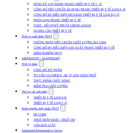
submenu
ĐĂNG KÝ LƯU HÀNH TRANG THIẾT BỊ Y TẾ C, D
for
CÔNG BỐ TIÊU CHUẨN ÁP DỤNG TRANG THIẾT BỊ Y TẾ LOẠI A, B
Dịch
CÔNG BỐ ĐỦ ĐIỀU KIỆN MUA BÁN THIẾT BỊ Y TẾ LOẠI B,C,D
vụ
nhập
PHÂN LOẠI TRANG THIẾT BỊ Y TẾ
khẩu
CSDT – HỒ SƠ KỸ THUẬT CHUNG ASEAN
TBYT
QUẢNG CÁO THIẾT BỊ Y TẾ
Show
Dịch vụ xuất khẩu TBYT
submenu
CHỨNG NHẬN TIÊU CHUẨN CHẤT LƯỢNG ISO 13485
for
CÔNG BỐ ĐỦ ĐIỀU KIỆN SẢN XUẤT TRANG THIẾT BỊ Y TẾ
Dịch
KIỂM NGHIỆM TBYT
vụ
xuất
AIRFREIGHT - SEAFREIGHT
khẩu
Show
Dịch vụ khác
TBYT
submenu
CÔNG BỐ MỸ PHẨM
for
TƯ VẤN CO FORM E, AK, D, EAV GIẢM THUẾ
Dịch
THỰC PHẨM CHỨC NĂNG
vụ
khác
KIỂM TRA CHẤT LƯỢNG
Show
Thủ tục các mặt hàng
submenu
THIẾT BỊ Y TẾ LOẠI A,B
for
THIẾT BỊ Y TẾ LOẠI C,D
Thủ
Show
tục
Kinh nghiệm nhập khẩu TBYT
submenu
các
HS CODE
for
mặt
THUẾ NHẬP KHẨU, THUẾ VAT
Kinh
hàng
VĂN BẢN LUẬT
nghiệm
nhập
Authorized Representative Service