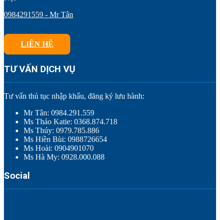
0984291559 - Mr Tân
LIÊN HỆ
TƯ VẤN DỊCH VỤ
Tư vấn thủ tục nhập khẩu, đăng ký lưu hành:
Mr Tân: 0984.291.559
Ms Thảo Katie: 0368.874.718
Ms Thúy: 0979.785.886
Ms Hiền Bùi: 0988726654
Ms Hoài: 0904901070
Ms Hà My: 0928.000.088
Social