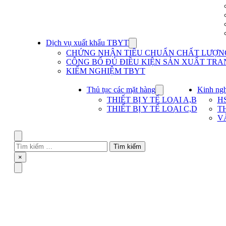
Dịch vụ xuất khẩu TBYT
Show
submenu
CHỨNG NHẬN TIÊU CHUẨN CHẤT LƯỢNG 
for
CÔNG BỐ ĐỦ ĐIỀU KIỆN SẢN XUẤT TRAN
Dịch
KIỂM NGHIỆM TBYT
vụ
xuất
khẩu
Thủ tục các mặt hàng
Kinh ng
Show
TBYT
submenu
THIẾT BỊ Y TẾ LOẠI A,B
H
for
THIẾT BỊ Y TẾ LOẠI C,D
T
Thủ
V
tục
các
mặt
Search
hàng
Tìm
kiếm
Close
×
cho:
Menu