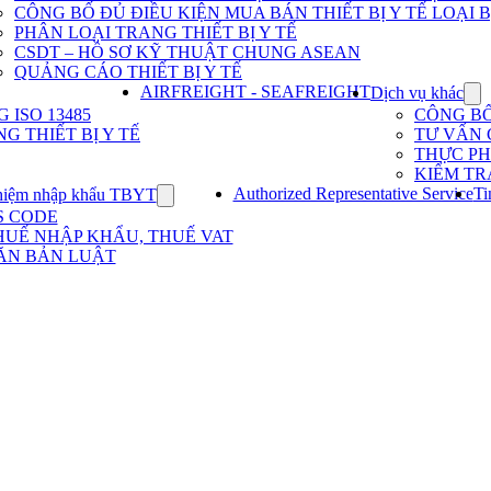
Dịch
CÔNG BỐ ĐỦ ĐIỀU KIỆN MUA BÁN THIẾT BỊ Y TẾ LOẠI B
vụ
PHÂN LOẠI TRANG THIẾT BỊ Y TẾ
nhập
khẩu
CSDT – HỒ SƠ KỸ THUẬT CHUNG ASEAN
TBYT
QUẢNG CÁO THIẾT BỊ Y TẾ
AIRFREIGHT - SEAFREIGHT
Dịch vụ khác
Sh
su
ISO 13485
CÔNG B
for
G THIẾT BỊ Y TẾ
TƯ VẤN 
Dị
THỰC P
vụ
KIỂM TR
kh
Authorized Representative Service
Ti
hiệm nhập khẩu TBYT
Show
submenu
S CODE
for
HUẾ NHẬP KHẨU, THUẾ VAT
Kinh
ĂN BẢN LUẬT
nghiệm
nhập
khẩu
TBYT