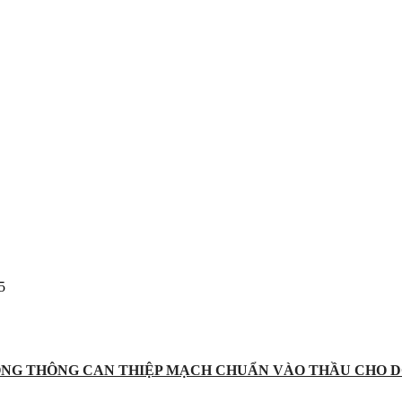
5
ỐNG THÔNG CAN THIỆP MẠCH CHUẨN VÀO THẦU CHO D