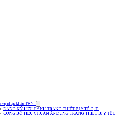
h vụ nhập khẩu TBYT
Show
submenu
ĐĂNG KÝ LƯU HÀNH TRANG THIẾT BỊ Y TẾ C, D
for
CÔNG BỐ TIÊU CHUẨN ÁP DỤNG TRANG THIẾT BỊ Y TẾ L