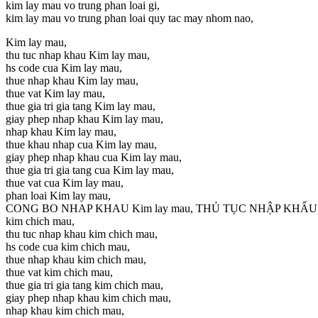
kim lay mau vo trung phan loai gi,
kim lay mau vo trung phan loai quy tac may nhom nao,
Kim lay mau,
thu tuc nhap khau Kim lay mau,
hs code cua Kim lay mau,
thue nhap khau Kim lay mau,
thue vat Kim lay mau,
thue gia tri gia tang Kim lay mau,
giay phep nhap khau Kim lay mau,
nhap khau Kim lay mau,
thue khau nhap cua Kim lay mau,
giay phep nhap khau cua Kim lay mau,
thue gia tri gia tang cua Kim lay mau,
thue vat cua Kim lay mau,
phan loai Kim lay mau,
CONG BO NHAP KHAU Kim lay mau, THỦ TỤC NHẬP KHẨU
kim chich mau,
thu tuc nhap khau kim chich mau,
hs code cua kim chich mau,
thue nhap khau kim chich mau,
thue vat kim chich mau,
thue gia tri gia tang kim chich mau,
giay phep nhap khau kim chich mau,
nhap khau kim chich mau,