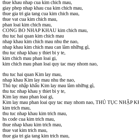
thue khau nhap cua kim chich mau,
giay phep nhap khau cua kim chich mau,
thue gia tri gia tang cua kim chich mau,
thue vat cua kim chich mau,
phan loai kim chich mau,
CONG BO NHAP KHAU kim chich mau,
thu tuc hai quan kim chich mau
nhap khau kim chich mau nhu the nao,
nhap khau kim chich mau can làm những gì,
thu tuc nhap khau y thiet bi y te,
kim chich mau phan loai gi,
kim chich mau phan loai quy tac may nhom nao,
thu tuc hai quan Kim lay mau,
nhap khau Kim lay mau nhu the nao,
Thủ tục nhập khẩu Kim lay mau làm những gì,
thu tuc nhap khau y thiet bi y te,
Kim lay mau phan loai gi,
Kim lay mau phan loai quy tac may nhom nao, THỦ TỤC NHẬ
kim trich mau,
thu tuc nhap khau kim trich mau,
hs code cua kim trich mau,
thue nhap khau kim trich mau,
thue vat kim trich mau,
thue gia tri gia tang kim trich mau,