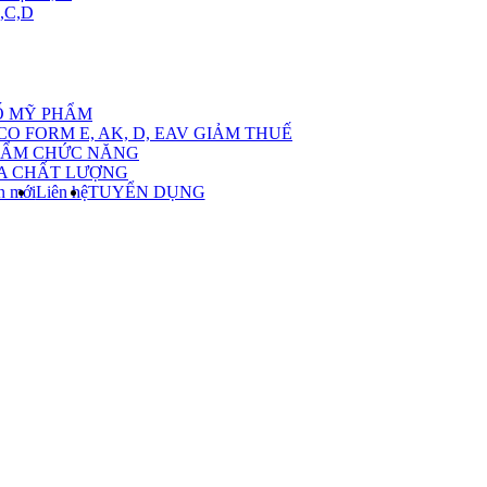
,C,D
ow
bmenu
Ố MỸ PHẨM
CO FORM E, AK, D, EAV GIẢM THUẾ
ch
HẨM CHỨC NĂNG
A CHẤT LƯỢNG
ác
n mới
Liên hệ
TUYỂN DỤNG