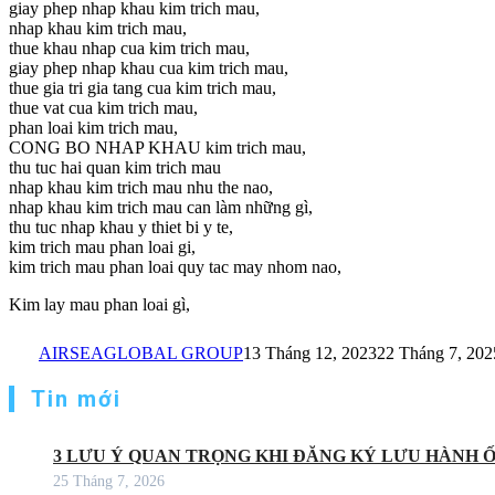
giay phep nhap khau kim trich mau,
nhap khau kim trich mau,
thue khau nhap cua kim trich mau,
giay phep nhap khau cua kim trich mau,
thue gia tri gia tang cua kim trich mau,
thue vat cua kim trich mau,
phan loai kim trich mau,
CONG BO NHAP KHAU kim trich mau,
thu tuc hai quan kim trich mau
nhap khau kim trich mau nhu the nao,
nhap khau kim trich mau can làm những gì,
thu tuc nhap khau y thiet bi y te,
kim trich mau phan loai gi,
kim trich mau phan loai quy tac may nhom nao,
Kim lay mau phan loai gì,
AIRSEAGLOBAL GROUP
13 Tháng 12, 2023
22 Tháng 7, 202
Tin mới
3 LƯU Ý QUAN TRỌNG KHI ĐĂNG KÝ LƯU HÀNH 
25 Tháng 7, 2026