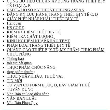
CÔNG BỐ TIÊU CHUẨN ÁP DỤNG TRANG THIẾT BỊ Y
TẾ LOẠI A, B
CSDT – HỒ SƠ KỸ THUẬT CHUNG ASEAN
ĐĂNG KÝ LƯU HÀNH TRANG THIẾT BỊ Y TẾ C, D
GIẤY PHÉP NHẬP KHẨU THIẾT BỊ Y TẾ
Hải quan
HS CODE
KIỂM NGHIỆM THIẾT BỊ Y TẾ
KIỂM TRA CHẤT LƯỢNG
KINH NGHIỆM NHẬP KHẨU TBYT
PHÂN LOẠI TRANG THIẾT BỊ Y TẾ
QUẢNG CÁO THIẾT BỊ Y TẾ, MỸ PHẨM, THỰC PHẨM
CHỨC NĂNG
Thông báo
thủ tục hải quan
THỰC PHẨM CHỨC NĂNG
thực phẩm thường
THUẾ NHẬP KHẨU, THUẾ VAT
TIN MỚI
TƯ VẤN CO FORM E, AK, D, EAV GIẢM THUẾ
TUYỂN DỤNG
Văn Bản chỉ đạo điều hành
VĂN BẢN LUẬT
Văn Bản Pháp Quy