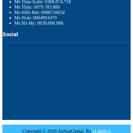
Ms Thảo Katie: 0368.874.718
Ms Thúy: 0979.785.886
Ms Hiền Bùi: 0988726654
Ms Hoài: 0904901070
Ms Hà My: 0928.000.088
Social
Copyright © 2020 AirSeaGlobal. By
eLightUp