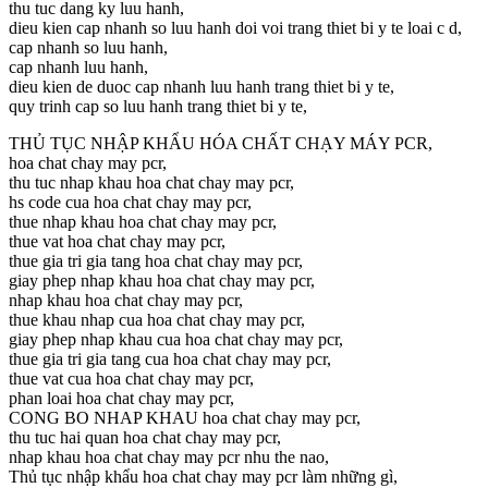
thu tuc dang ky luu hanh,
dieu kien cap nhanh so luu hanh doi voi trang thiet bi y te loai c d,
cap nhanh so luu hanh,
cap nhanh luu hanh,
dieu kien de duoc cap nhanh luu hanh trang thiet bi y te,
quy trinh cap so luu hanh trang thiet bi y te,
THỦ TỤC NHẬP KHẨU HÓA CHẤT CHẠY MÁY PCR,
hoa chat chay may pcr,
thu tuc nhap khau hoa chat chay may pcr,
hs code cua hoa chat chay may pcr,
thue nhap khau hoa chat chay may pcr,
thue vat hoa chat chay may pcr,
thue gia tri gia tang hoa chat chay may pcr,
giay phep nhap khau hoa chat chay may pcr,
nhap khau hoa chat chay may pcr,
thue khau nhap cua hoa chat chay may pcr,
giay phep nhap khau cua hoa chat chay may pcr,
thue gia tri gia tang cua hoa chat chay may pcr,
thue vat cua hoa chat chay may pcr,
phan loai hoa chat chay may pcr,
CONG BO NHAP KHAU hoa chat chay may pcr,
thu tuc hai quan hoa chat chay may pcr,
nhap khau hoa chat chay may pcr nhu the nao,
Thủ tục nhập khẩu hoa chat chay may pcr làm những gì,