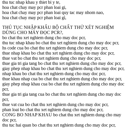
thu tuc nhap khau y thiet bi y te,
hoa chat chay may pcr phan loai gi,
hoa chat chay may pcr phan loai quy tac may nhom nao,
hoa chat chay may pcr phan loai gì,
THỦ TỤC NHẬP KHẨU BỘ CHẤT THỬ XÉT NGHIỆM
DÙNG CHO MÁY ĐỌC PCR?,
bo chat thu xet nghiem dung cho may doc pcr,
thu tuc nhap khau bo chat thu xet nghiem dung cho may doc pcr,
hs code cua bo chat thu xet nghiem dung cho may doc pcr,
thue nhap khau bo chat thu xet nghiem dung cho may doc pcr,
thue vat bo chat thu xet nghiem dung cho may doc pcr,
thue gia tri gia tang bo chat thu xet nghiem dung cho may doc pcr,
giay phep nhap khau bo chat thu xet nghiem dung cho may doc pcr,
nhap khau bo chat thu xet nghiem dung cho may doc pcr,
thue khau nhap cua bo chat thu xet nghiem dung cho may doc pcr,
giay phep nhap khau cua bo chat thu xet nghiem dung cho may doc
pcr,
thue gia tri gia tang cua bo chat thu xet nghiem dung cho may doc
pcr,
thue vat cua bo chat thu xet nghiem dung cho may doc pcr,
phan loai bo chat thu xet nghiem dung cho may doc pcr,
CONG BO NHAP KHAU bo chat thu xet nghiem dung cho may
doc pcr,
thu tuc hai quan bo chat thu xet nghiem dung cho may doc pcr,