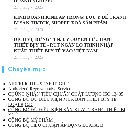
DOANH NGHIỆP!
21 Tháng 7, 2026
KINH DOANH KÍNH ÁP TRÒNG: LƯU Ý ĐỂ TRÁNH
BỊ SÀN TIKTOK, SHOPEE XOÁ SẢN PHẨM
21 Tháng 7, 2026
DỊCH VỤ ĐỨNG TÊN, ỦY QUYỀN LƯU HÀNH
THIẾT BỊ Y TẾ - RÚT NGẮN LỘ TRÌNH NHẬP
KHẨU THIẾT BỊ Y TẾ VÀO VIỆT NAM
21 Tháng 7, 2026
Chuyên mục
AIRFREIGHT - SEAFREIGHT
Authorized Representative Service
CHỨNG NHẬN TIÊU CHUẨN CHẤT LƯỢNG ISO 13485
CÔNG BỐ ĐỦ ĐIỀU KIỆN MUA BÁN THIẾT BỊ Y TẾ
LOẠI B,C,D
CÔNG BỐ ĐỦ ĐIỀU KIỆN SẢN XUẤT TRANG THIẾT BỊ
Y TẾ
CÔNG BỐ MỸ PHẨM
CÔNG BỐ TIÊU CHUẨN ÁP DỤNG LOẠI A, B