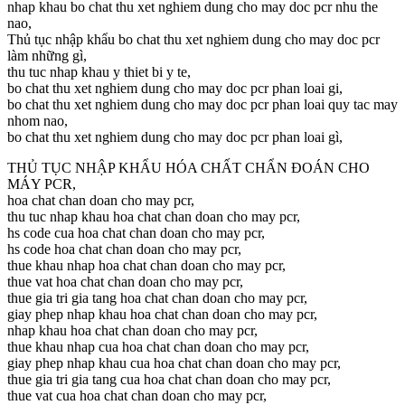
nhap khau bo chat thu xet nghiem dung cho may doc pcr nhu the
nao,
Thủ tục nhập khẩu bo chat thu xet nghiem dung cho may doc pcr
làm những gì,
thu tuc nhap khau y thiet bi y te,
bo chat thu xet nghiem dung cho may doc pcr phan loai gi,
bo chat thu xet nghiem dung cho may doc pcr phan loai quy tac may
nhom nao,
bo chat thu xet nghiem dung cho may doc pcr phan loai gì,
THỦ TỤC NHẬP KHẨU HÓA CHẤT CHẨN ĐOÁN CHO
MÁY PCR,
hoa chat chan doan cho may pcr,
thu tuc nhap khau hoa chat chan doan cho may pcr,
hs code cua hoa chat chan doan cho may pcr,
hs code hoa chat chan doan cho may pcr,
thue khau nhap hoa chat chan doan cho may pcr,
thue vat hoa chat chan doan cho may pcr,
thue gia tri gia tang hoa chat chan doan cho may pcr,
giay phep nhap khau hoa chat chan doan cho may pcr,
nhap khau hoa chat chan doan cho may pcr,
thue khau nhap cua hoa chat chan doan cho may pcr,
giay phep nhap khau cua hoa chat chan doan cho may pcr,
thue gia tri gia tang cua hoa chat chan doan cho may pcr,
thue vat cua hoa chat chan doan cho may pcr,