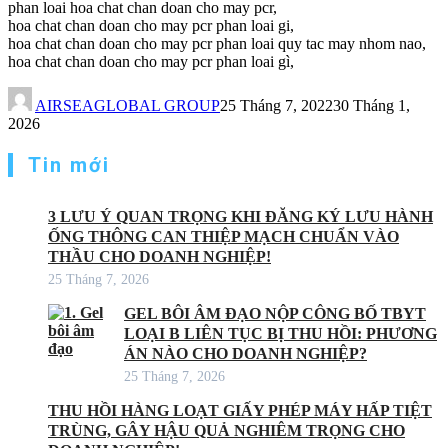
phan loai hoa chat chan doan cho may pcr,
hoa chat chan doan cho may pcr phan loai gi,
hoa chat chan doan cho may pcr phan loai quy tac may nhom nao,
hoa chat chan doan cho may pcr phan loai gì,
AIRSEAGLOBAL GROUP
25 Tháng 7, 2022
30 Tháng 1,
2026
Tin mới
3 LƯU Ý QUAN TRỌNG KHI ĐĂNG KÝ LƯU HÀNH
ỐNG THÔNG CAN THIỆP MẠCH CHUẨN VÀO
THẦU CHO DOANH NGHIỆP!
25 Tháng 7, 2026
GEL BÔI ÂM ĐẠO NỘP CÔNG BỐ TBYT
LOẠI B LIÊN TỤC BỊ THU HỒI: PHƯƠNG
ÁN NÀO CHO DOANH NGHIỆP?
25 Tháng 7, 2026
THU HỒI HÀNG LOẠT GIẤY PHÉP MÁY HẤP TIỆT
TRÙNG, GÂY HẬU QUẢ NGHIÊM TRỌNG CHO