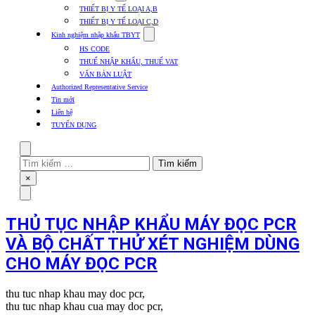
submenu
THIẾT BỊ Y TẾ LOẠI A,B
for
THIẾT BỊ Y TẾ LOẠI C,D
Thủ
Show
tục
Kinh nghiệm nhập khẩu TBYT
submenu
các
HS CODE
for
mặt
THUẾ NHẬP KHẨU, THUẾ VAT
Kinh
hàng
VĂN BẢN LUẬT
nghiệm
nhập
Authorized Representative Service
khẩu
Tin mới
TBYT
Liên hệ
TUYỂN DỤNG
Search
Tìm
kiếm
Close
×
cho:
Menu
THỦ TỤC NHẬP KHẨU MÁY ĐỌC PCR
VÀ BỘ CHẤT THỬ XÉT NGHIỆM DÙNG
CHO MÁY ĐỌC PCR
thu tuc nhap khau may doc pcr,
thu tuc nhap khau cua may doc pcr,