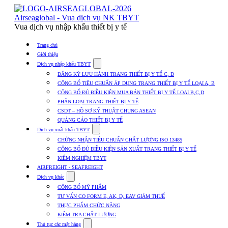
Skip
to
Airseaglobal - Vua dịch vụ NK TBYT
content
Vua dịch vụ nhập khẩu thiết bị y tế
Trang chủ
Giới thiệu
Show
Dịch vụ nhập khẩu TBYT
submenu
ĐĂNG KÝ LƯU HÀNH TRANG THIẾT BỊ Y TẾ C, D
for
CÔNG BỐ TIÊU CHUẨN ÁP DỤNG TRANG THIẾT BỊ Y TẾ LOẠI A, B
Dịch
CÔNG BỐ ĐỦ ĐIỀU KIỆN MUA BÁN THIẾT BỊ Y TẾ LOẠI B,C,D
vụ
nhập
PHÂN LOẠI TRANG THIẾT BỊ Y TẾ
khẩu
CSDT – HỒ SƠ KỸ THUẬT CHUNG ASEAN
TBYT
QUẢNG CÁO THIẾT BỊ Y TẾ
Show
Dịch vụ xuất khẩu TBYT
submenu
CHỨNG NHẬN TIÊU CHUẨN CHẤT LƯỢNG ISO 13485
for
CÔNG BỐ ĐỦ ĐIỀU KIỆN SẢN XUẤT TRANG THIẾT BỊ Y TẾ
Dịch
KIỂM NGHIỆM TBYT
vụ
xuất
AIRFREIGHT - SEAFREIGHT
khẩu
Show
Dịch vụ khác
TBYT
submenu
CÔNG BỐ MỸ PHẨM
for
TƯ VẤN CO FORM E, AK, D, EAV GIẢM THUẾ
Dịch
THỰC PHẨM CHỨC NĂNG
vụ
khác
KIỂM TRA CHẤT LƯỢNG
Show
Thủ tục các mặt hàng