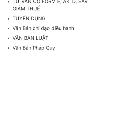
TƯ VẤN CO FORM E, AK, D, EAV
GIẢM THUẾ
TUYỂN DỤNG
Văn Bản chỉ đạo điều hành
VĂN BẢN LUẬT
Văn Bản Pháp Quy