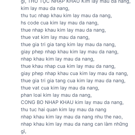
gì, THỦ TỤC NHẬP KHẨU Kim lấy máu đa năng,
T
kim lay mau da nang,
thu tuc nhap khau kim lay mau da nang,
hs code cua kim lay mau da nang,
thue nhap khau kim lay mau da nang,
thue vat kim lay mau da nang,
thue gia tri gia tang kim lay mau da nang,
giay phep nhap khau kim lay mau da nang,
nhap khau kim lay mau da nang,
thue khau nhap cua kim lay mau da nang,
giay phep nhap khau cua kim lay mau da nang,
thue gia tri gia tang cua kim lay mau da nang,
thue vat cua kim lay mau da nang,
phan loai kim lay mau da nang,
CONG BO NHAP KHAU kim lay mau da nang,
thu tuc hai quan kim lay mau da nang
nhap khau kim lay mau da nang nhu the nao,
nhap khau kim lay mau da nang can làm những
gì,