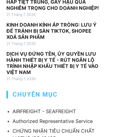
HẤP TIỆT TRÙNG, GÂY HẬU QUẢ
v
NGHIÊM TRỌNG CHO DOANH NGHIỆP!
ụ
21 Tháng 7, 2026
k
KINH DOANH KÍNH ÁP TRÒNG: LƯU Ý
h
ĐỂ TRÁNH BỊ SÀN TIKTOK, SHOPEE
á
XOÁ SẢN PHẨM
c
21 Tháng 7, 2026
DỊCH VỤ ĐỨNG TÊN, ỦY QUYỀN LƯU
HÀNH THIẾT BỊ Y TẾ - RÚT NGẮN LỘ
TRÌNH NHẬP KHẨU THIẾT BỊ Y TẾ VÀO
VIỆT NAM
21 Tháng 7, 2026
CHUYÊN MỤC
AIRFREIGHT - SEAFREIGHT
Authorized Representative Service
CHỨNG NHẬN TIÊU CHUẨN CHẤT