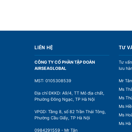
LIÊN HỆ
TƯ V
CÔNG TY CỔ PHẦN TẬP ĐOÀN
Tư vấn
AIRSEAGLOBAL
lưu hà
MST: 0105308539
Mr Tân
Ms Thả
Địa chỉ ĐKKD: A9/4, TT Mỏ địa chất,
Ms Th
Phường Đông Ngạc, TP Hà Nội
Ms Hiề
VPGD: Tầng 8, số 82 Trần Thái Tông,
Ms Ho
Phường Cầu Giấy, TP Hà Nội
Ms Hà
0984291559 - Mr Tân