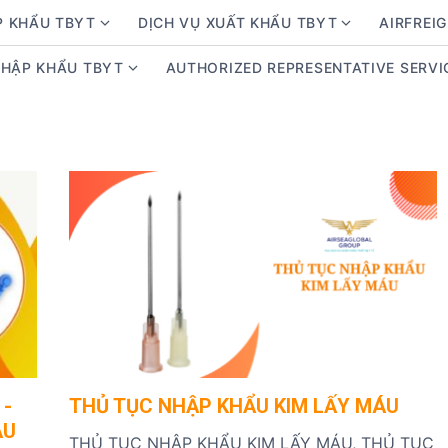
P KHẨU TBYT
DỊCH VỤ XUẤT KHẨU TBYT
AIRFREIG
S
S
h
h
NHẬP KHẨU TBYT
AUTHORIZED REPRESENTATIVE SERVI
S
o
o
h
w
w
o
s
s
w
u
u
s
b
b
u
m
m
b
e
e
m
n
n
e
u
u
n
f
f
u
o
o
f
r
r
o
D
D
r
ị
ị
 -
THỦ TỤC NHẬP KHẨU KIM LẤY MÁU
K
c
c
ÁU
i
h
h
THỦ TỤC NHẬP KHẨU KIM LẤY MÁU, THỦ TỤC