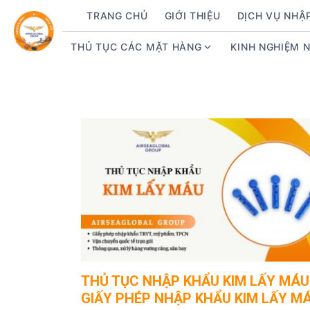
S
TRANG CHỦ
GIỚI THIỆU
DỊCH VỤ NHẬ
k
i
THỦ TỤC CÁC MẶT HÀNG
KINH NGHIỆM 
S
p
h
t
o
o
w
c
s
o
u
n
b
t
m
e
e
n
n
t
u
f
o
r
THỦ TỤC NHẬP KHẨU KIM LẤY MÁU
T
GIẤY PHÉP NHẬP KHẨU KIM LẤY M
h