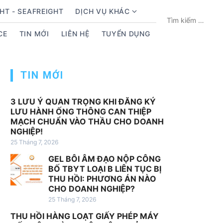
HT - SEAFREIGHT
DỊCH VỤ KHÁC
S
T
h
ì
CE
TIN MỚI
LIÊN HỆ
TUYỂN DỤNG
o
m
w
k
s
i
TIN MỚI
u
ế
b
m
m
c
3 LƯU Ý QUAN TRỌNG KHI ĐĂNG KÝ
LƯU HÀNH ỐNG THÔNG CAN THIỆP
e
h
MẠCH CHUẨN VÀO THẦU CHO DOANH
n
o
NGHIỆP!
u
:
25 Tháng 7, 2026
f
GEL BÔI ÂM ĐẠO NỘP CÔNG
o
BỐ TBYT LOẠI B LIÊN TỤC BỊ
r
THU HỒI: PHƯƠNG ÁN NÀO
D
CHO DOANH NGHIỆP?
ị
25 Tháng 7, 2026
c
THU HỒI HÀNG LOẠT GIẤY PHÉP MÁY
h