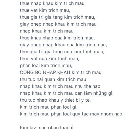
thue nhap khau kim trich mau,
thue vat kim trich mau,
thue gia tri gia tang kim trich mau,
giay phep nhap khau kim trich mau,
nhap khau kim trich mau,
thue khau nhap cua kim trich mau,
giay phep nhap khau cua kim trich mau,
thue gia tri gia tang cua kim trich mau,
thue vat cua kim trich mau,
phan loai kim trich mau,
CONG BO NHAP KHAU kim trich mau,
thu tuc hai quan kim trich mau
nhap khau kim trich mau nhu the nao,
nhap khau kim trich mau can làm những gì,
thu tuc nhap khau y thiet bi y te,
kim trich mau phan loai gi,
kim trich mau phan loai quy tac may nhom nao,
Kim lay mau phan loai gì,