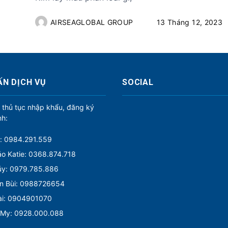
AIRSEAGLOBAL GROUP
13 Tháng 12, 2023
ẤN DỊCH VỤ
SOCIAL
 thủ tục nhập khẩu, đăng ký
nh:
: 0984.291.559
o Katie: 0368.874.718
úy: 0979.785.886
n Bùi: 0988726654
ài: 0904901070
 My: 0928.000.088