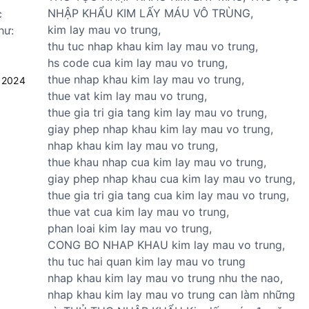
n
v
v
NHẬP KHẨU KIM LẤY MÁU VÔ TRÙNG,
c
h
ụ
ụ
kim lay mau vo trung,
hư:
n
n
x
thu tuc nhap khau kim lay mau vo trung,
g
h
u
hs code cua kim lay mau vo trung,
h
ậ
ấ
thue nhap khau kim lay mau vo trung,
 2024
i
p
t
thue vat kim lay mau vo trung,
ệ
k
k
thue gia tri gia tang kim lay mau vo trung,
m
h
h
giay phep nhap khau kim lay mau vo trung,
n
ẩ
ẩ
nhap khau kim lay mau vo trung,
h
u
u
thue khau nhap cua kim lay mau vo trung,
ậ
T
T
giay phep nhap khau cua kim lay mau vo trung,
p
B
B
thue gia tri gia tang cua kim lay mau vo trung,
k
Y
Y
thue vat cua kim lay mau vo trung,
h
T
T
phan loai kim lay mau vo trung,
ẩ
CONG BO NHAP KHAU kim lay mau vo trung,
u
thu tuc hai quan kim lay mau vo trung
T
nhap khau kim lay mau vo trung nhu the nao,
B
nhap khau kim lay mau vo trung can làm những
Y