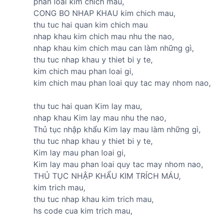
phan loai kim chich mau,
CONG BO NHAP KHAU kim chich mau,
thu tuc hai quan kim chich mau
nhap khau kim chich mau nhu the nao,
nhap khau kim chich mau can làm những gì,
thu tuc nhap khau y thiet bi y te,
kim chich mau phan loai gi,
kim chich mau phan loai quy tac may nhom nao,
thu tuc hai quan Kim lay mau,
nhap khau Kim lay mau nhu the nao,
Thủ tục nhập khẩu Kim lay mau làm những gì,
thu tuc nhap khau y thiet bi y te,
Kim lay mau phan loai gi,
Kim lay mau phan loai quy tac may nhom nao,
THỦ TỤC NHẬP KHẨU KIM TRÍCH MÁU,
kim trich mau,
thu tuc nhap khau kim trich mau,
hs code cua kim trich mau,