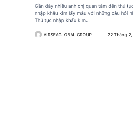
ủ
Gần đây nhiều anh chị quan tâm đến thủ tụ
t
nhập khẩu kim lấy máu với những câu hỏi n
ụ
Thủ tục nhập khẩu kim…
c
c
AIRSEAGLOBAL GROUP
22 Tháng 2,
á
c
m
ặ
t
h
à
n
g