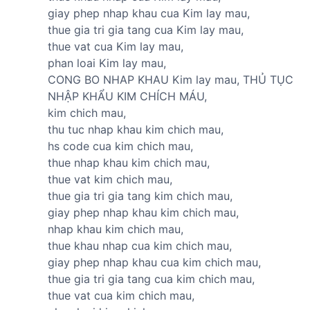
giay phep nhap khau cua Kim lay mau,
thue gia tri gia tang cua Kim lay mau,
thue vat cua Kim lay mau,
phan loai Kim lay mau,
CONG BO NHAP KHAU Kim lay mau, THỦ TỤC
NHẬP KHẨU KIM CHÍCH MÁU,
kim chich mau,
thu tuc nhap khau kim chich mau,
hs code cua kim chich mau,
thue nhap khau kim chich mau,
thue vat kim chich mau,
thue gia tri gia tang kim chich mau,
giay phep nhap khau kim chich mau,
nhap khau kim chich mau,
thue khau nhap cua kim chich mau,
giay phep nhap khau cua kim chich mau,
thue gia tri gia tang cua kim chich mau,
thue vat cua kim chich mau,