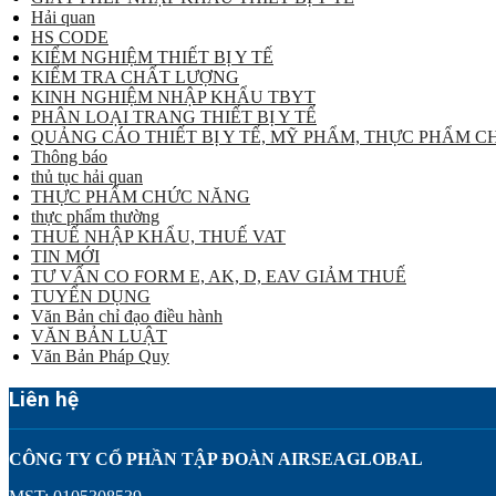
Hải quan
HS CODE
KIỂM NGHIỆM THIẾT BỊ Y TẾ
KIỂM TRA CHẤT LƯỢNG
KINH NGHIỆM NHẬP KHẨU TBYT
PHÂN LOẠI TRANG THIẾT BỊ Y TẾ
QUẢNG CÁO THIẾT BỊ Y TẾ, MỸ PHẨM, THỰC PHẨM 
Thông báo
thủ tục hải quan
THỰC PHẨM CHỨC NĂNG
thực phẩm thường
THUẾ NHẬP KHẨU, THUẾ VAT
TIN MỚI
TƯ VẤN CO FORM E, AK, D, EAV GIẢM THUẾ
TUYỂN DỤNG
Văn Bản chỉ đạo điều hành
VĂN BẢN LUẬT
Văn Bản Pháp Quy
Liên hệ
CÔNG TY CỔ PHẦN TẬP ĐOÀN AIRSEAGLOBAL