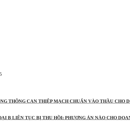
5
ỐNG THÔNG CAN THIỆP MẠCH CHUẨN VÀO THẦU CHO D
ẠI B LIÊN TỤC BỊ THU HỒI: PHƯƠNG ÁN NÀO CHO DOA