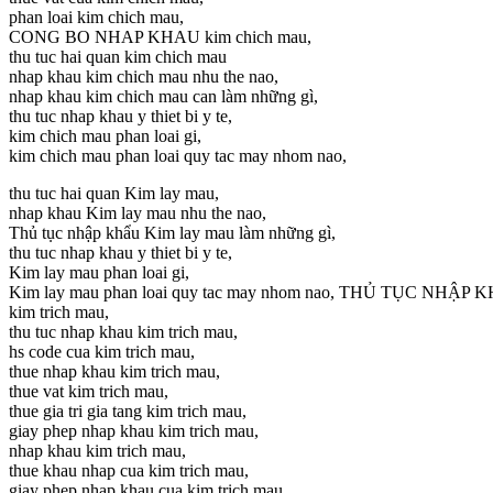
phan loai kim chich mau,
CONG BO NHAP KHAU kim chich mau,
thu tuc hai quan kim chich mau
nhap khau kim chich mau nhu the nao,
nhap khau kim chich mau can làm những gì,
thu tuc nhap khau y thiet bi y te,
kim chich mau phan loai gi,
kim chich mau phan loai quy tac may nhom nao,
thu tuc hai quan Kim lay mau,
nhap khau Kim lay mau nhu the nao,
Thủ tục nhập khẩu Kim lay mau làm những gì,
thu tuc nhap khau y thiet bi y te,
Kim lay mau phan loai gi,
Kim lay mau phan loai quy tac may nhom nao, THỦ TỤC NHẬ
kim trich mau,
thu tuc nhap khau kim trich mau,
hs code cua kim trich mau,
thue nhap khau kim trich mau,
thue vat kim trich mau,
thue gia tri gia tang kim trich mau,
giay phep nhap khau kim trich mau,
nhap khau kim trich mau,
thue khau nhap cua kim trich mau,
giay phep nhap khau cua kim trich mau,