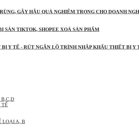
 TRÙNG, GÂY HẬU QUẢ NGHIÊM TRỌNG CHO DOANH NGH
BỊ SÀN TIKTOK, SHOPEE XOÁ SẢN PHẨM
BỊ Y TẾ - RÚT NGẮN LỘ TRÌNH NHẬP KHẨU THIẾT BỊ Y
 B,C,D
 TẾ
 LOẠI A, B