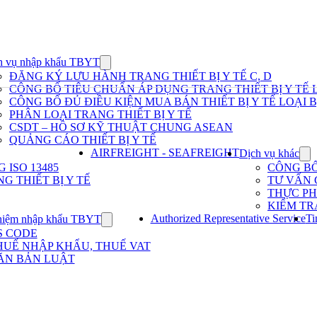
h vụ nhập khẩu TBYT
Show
submenu
ĐĂNG KÝ LƯU HÀNH TRANG THIẾT BỊ Y TẾ C, D
for
CÔNG BỐ TIÊU CHUẨN ÁP DỤNG TRANG THIẾT BỊ Y TẾ L
Dịch
CÔNG BỐ ĐỦ ĐIỀU KIỆN MUA BÁN THIẾT BỊ Y TẾ LOẠI B
vụ
PHÂN LOẠI TRANG THIẾT BỊ Y TẾ
nhập
khẩu
CSDT – HỒ SƠ KỸ THUẬT CHUNG ASEAN
TBYT
QUẢNG CÁO THIẾT BỊ Y TẾ
AIRFREIGHT - SEAFREIGHT
Dịch vụ khác
Sh
su
ISO 13485
CÔNG B
for
G THIẾT BỊ Y TẾ
TƯ VẤN 
Dị
THỰC P
vụ
KIỂM TR
kh
Authorized Representative Service
Ti
hiệm nhập khẩu TBYT
Show
submenu
S CODE
for
HUẾ NHẬP KHẨU, THUẾ VAT
Kinh
ĂN BẢN LUẬT
nghiệm
nhập
khẩu
TBYT