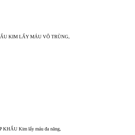
HẨU KIM LẤY MÁU VÔ TRÙNG,
ẬP KHẨU Kim lấy máu đa năng,