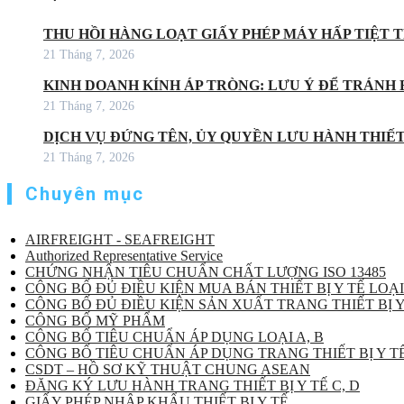
THU HỒI HÀNG LOẠT GIẤY PHÉP MÁY HẤP TIỆT
21 Tháng 7, 2026
KINH DOANH KÍNH ÁP TRÒNG: LƯU Ý ĐỂ TRÁNH 
21 Tháng 7, 2026
DỊCH VỤ ĐỨNG TÊN, ỦY QUYỀN LƯU HÀNH THIẾT 
21 Tháng 7, 2026
Chuyên mục
AIRFREIGHT - SEAFREIGHT
Authorized Representative Service
CHỨNG NHẬN TIÊU CHUẨN CHẤT LƯỢNG ISO 13485
CÔNG BỐ ĐỦ ĐIỀU KIỆN MUA BÁN THIẾT BỊ Y TẾ LOẠI
CÔNG BỐ ĐỦ ĐIỀU KIỆN SẢN XUẤT TRANG THIẾT BỊ Y
CÔNG BỐ MỸ PHẨM
CÔNG BỐ TIÊU CHUẨN ÁP DỤNG LOẠI A, B
CÔNG BỐ TIÊU CHUẨN ÁP DỤNG TRANG THIẾT BỊ Y TẾ
CSDT – HỒ SƠ KỸ THUẬT CHUNG ASEAN
ĐĂNG KÝ LƯU HÀNH TRANG THIẾT BỊ Y TẾ C, D
GIẤY PHÉP NHẬP KHẨU THIẾT BỊ Y TẾ