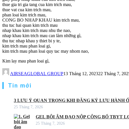
thue gia tri gia tang cua kim trich mau,
thue vat cua kim trich mau,
phan loai kim trich mau,
CONG BO NHAP KHAU kim trich mau,
thu tuc hai quan kim trich mau
nhap khau kim trich mau nhu the nao,
nhap khau kim trich mau can làm những gì,
thu tuc nhap khau y thiet bi y te,
kim trich mau phan loai gi,
kim trich mau phan loai quy tac may nhom nao,
Kim lay mau phan loai gì,
AIRSEAGLOBAL GROUP
13 Tháng 12, 2023
22 Tháng 7, 202
Tin mới
3 LƯU Ý QUAN TRỌNG KHI ĐĂNG KÝ LƯU HÀNH 
25 Tháng 7, 2026
GEL BÔI ÂM ĐẠO NỘP CÔNG BỐ TBYT LO
25 Tháng 7, 2026