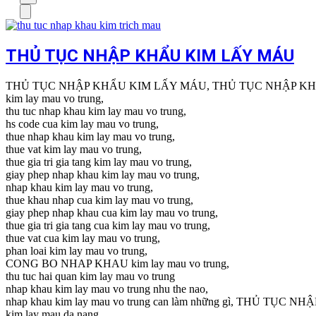
cho:
Menu
THỦ TỤC NHẬP KHẨU KIM LẤY MÁU
THỦ TỤC NHẬP KHẨU KIM LẤY MÁU, THỦ TỤC NHẬP K
kim lay mau vo trung,
thu tuc nhap khau kim lay mau vo trung,
hs code cua kim lay mau vo trung,
thue nhap khau kim lay mau vo trung,
thue vat kim lay mau vo trung,
thue gia tri gia tang kim lay mau vo trung,
giay phep nhap khau kim lay mau vo trung,
nhap khau kim lay mau vo trung,
thue khau nhap cua kim lay mau vo trung,
giay phep nhap khau cua kim lay mau vo trung,
thue gia tri gia tang cua kim lay mau vo trung,
thue vat cua kim lay mau vo trung,
phan loai kim lay mau vo trung,
CONG BO NHAP KHAU kim lay mau vo trung,
thu tuc hai quan kim lay mau vo trung
nhap khau kim lay mau vo trung nhu the nao,
nhap khau kim lay mau vo trung can làm những gì, THỦ TỤC NH
kim lay mau da nang,