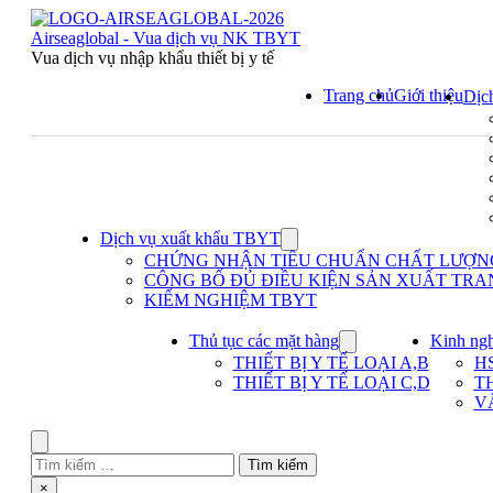
Skip
to
Airseaglobal - Vua dịch vụ NK TBYT
content
Vua dịch vụ nhập khẩu thiết bị y tế
Trang chủ
Giới thiệu
Dịc
Dịch vụ xuất khẩu TBYT
Show
submenu
CHỨNG NHẬN TIÊU CHUẨN CHẤT LƯỢNG 
for
CÔNG BỐ ĐỦ ĐIỀU KIỆN SẢN XUẤT TRAN
Dịch
KIỂM NGHIỆM TBYT
vụ
xuất
khẩu
Thủ tục các mặt hàng
Kinh ng
Show
TBYT
submenu
THIẾT BỊ Y TẾ LOẠI A,B
H
for
THIẾT BỊ Y TẾ LOẠI C,D
T
Thủ
V
tục
các
mặt
Search
hàng
Tìm
kiếm
Close
×