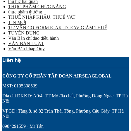
thủ tục hải quan
THỰC PHẨM CHỨC NĂNG
thực phẩm thường
THUẾ NHẬP KHẨU, THUẾ VAT
TIN MỚI
TƯ VẤN CO FORM E, AK, D, EAV GIẢM THUẾ
TUYỂN DỤNG
Văn Bản chỉ đạo điều hành
VĂN BẢN LUẬT
Văn Bản Pháp Quy
Liên hệ
CÔNG TY CỔ PHẦN TẬP ĐOÀN AIRSEAGLOBAL
MST: 0105308539
Địa chỉ ĐKKD: A9/4, TT Mỏ địa chất, Phường Đông Ngạc, TP Hà
Nội
VPGD: Tầng 8, số 82 Trần Thái Tông, Phường Cầu Giấy, TP Hà
Nội
0984291559 - Mr Tân