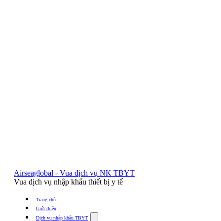
Airseaglobal - Vua dịch vụ NK TBYT
Vua dịch vụ nhập khẩu thiết bị y tế
Trang chủ
Giới thiệu
Show
Dịch vụ nhập khẩu TBYT