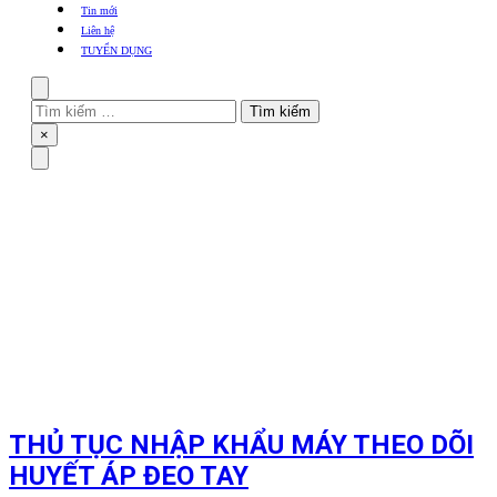
khẩu
Tin mới
TBYT
Liên hệ
TUYỂN DỤNG
Search
Tìm
kiếm
Close
×
cho:
Menu
THỦ TỤC NHẬP KHẨU MÁY THEO DÕI
HUYẾT ÁP ĐEO TAY