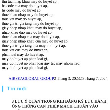
thu tuc nhap khau may do huyet ap,
hs code cua may do huyet ap,
hs code may do huyet ap,
thue khau nhap may do huyet ap,
thue vat may do huyet ap,
thue gia tri gia tang may do huyet ap,
giay phep nhap khau may do huyet ap,
nhap khau dao may do huyet ap,
thue khau nhap cua may do huyet ap,
giay phep nhap khau cua may do huyet ap,
thue gia tri gia tang cua may do huyet ap,
thue vat cua may do huyet ap,
phan loai may do huyet ap,
may do huyet ap phan loai gi,
may do huyet ap phan loai quy tac may nhom nao,
may do huyet ap phan loai gì,
AIRSEAGLOBAL GROUP
2 Tháng 3, 2023
25 Tháng 7, 2024
Tin mới
3 LƯU Ý QUAN TRỌNG KHI ĐĂNG KÝ LƯU HÀNH
ỐNG THÔNG CAN THIỆP MẠCH CHUẨN VÀO