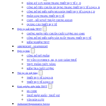
submenu
ĐĂNG KÝ LƯU HÀNH TRANG THIẾT BỊ Y TẾ C, D
for
CÔNG BỐ TIÊU CHUẨN ÁP DỤNG TRANG THIẾT BỊ Y TẾ LOẠI A, B
Dịch
CÔNG BỐ ĐỦ ĐIỀU KIỆN MUA BÁN THIẾT BỊ Y TẾ LOẠI B,C,D
vụ
nhập
PHÂN LOẠI TRANG THIẾT BỊ Y TẾ
khẩu
CSDT – HỒ SƠ KỸ THUẬT CHUNG ASEAN
TBYT
QUẢNG CÁO THIẾT BỊ Y TẾ
Show
Dịch vụ xuất khẩu TBYT
submenu
CHỨNG NHẬN TIÊU CHUẨN CHẤT LƯỢNG ISO 13485
for
CÔNG BỐ ĐỦ ĐIỀU KIỆN SẢN XUẤT TRANG THIẾT BỊ Y TẾ
Dịch
KIỂM NGHIỆM TBYT
vụ
xuất
AIRFREIGHT - SEAFREIGHT
khẩu
Show
Dịch vụ khác
TBYT
submenu
CÔNG BỐ MỸ PHẨM
for
TƯ VẤN CO FORM E, AK, D, EAV GIẢM THUẾ
Dịch
THỰC PHẨM CHỨC NĂNG
vụ
khác
KIỂM TRA CHẤT LƯỢNG
Show
Thủ tục các mặt hàng
submenu
THIẾT BỊ Y TẾ LOẠI A,B
for
THIẾT BỊ Y TẾ LOẠI C,D
Thủ
Show
tục
Kinh nghiệm nhập khẩu TBYT
submenu
các
HS CODE
for
mặt
THUẾ NHẬP KHẨU, THUẾ VAT
Kinh
hàng
VĂN BẢN LUẬT
nghiệm
nhập
Authorized Representative Service