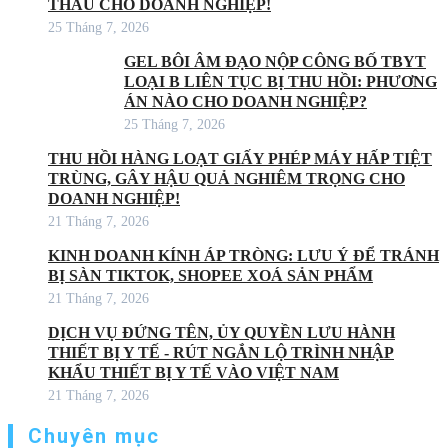
THẦU CHO DOANH NGHIỆP!
25 Tháng 7, 2026
GEL BÔI ÂM ĐẠO NỘP CÔNG BỐ TBYT
LOẠI B LIÊN TỤC BỊ THU HỒI: PHƯƠNG
ÁN NÀO CHO DOANH NGHIỆP?
25 Tháng 7, 2026
THU HỒI HÀNG LOẠT GIẤY PHÉP MÁY HẤP TIỆT
TRÙNG, GÂY HẬU QUẢ NGHIÊM TRỌNG CHO
DOANH NGHIỆP!
21 Tháng 7, 2026
KINH DOANH KÍNH ÁP TRÒNG: LƯU Ý ĐỂ TRÁNH
BỊ SÀN TIKTOK, SHOPEE XOÁ SẢN PHẨM
21 Tháng 7, 2026
DỊCH VỤ ĐỨNG TÊN, ỦY QUYỀN LƯU HÀNH
THIẾT BỊ Y TẾ - RÚT NGẮN LỘ TRÌNH NHẬP
KHẨU THIẾT BỊ Y TẾ VÀO VIỆT NAM
21 Tháng 7, 2026
Chuyên mục