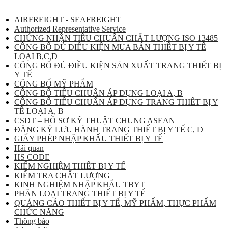
AIRFREIGHT - SEAFREIGHT
Authorized Representative Service
CHỨNG NHẬN TIÊU CHUẨN CHẤT LƯỢNG ISO 13485
CÔNG BỐ ĐỦ ĐIỀU KIỆN MUA BÁN THIẾT BỊ Y TẾ
LOẠI B,C,D
CÔNG BỐ ĐỦ ĐIỀU KIỆN SẢN XUẤT TRANG THIẾT BỊ
Y TẾ
CÔNG BỐ MỸ PHẨM
CÔNG BỐ TIÊU CHUẨN ÁP DỤNG LOẠI A, B
CÔNG BỐ TIÊU CHUẨN ÁP DỤNG TRANG THIẾT BỊ Y
TẾ LOẠI A, B
CSDT – HỒ SƠ KỸ THUẬT CHUNG ASEAN
ĐĂNG KÝ LƯU HÀNH TRANG THIẾT BỊ Y TẾ C, D
GIẤY PHÉP NHẬP KHẨU THIẾT BỊ Y TẾ
Hải quan
HS CODE
KIỂM NGHIỆM THIẾT BỊ Y TẾ
KIỂM TRA CHẤT LƯỢNG
KINH NGHIỆM NHẬP KHẨU TBYT
PHÂN LOẠI TRANG THIẾT BỊ Y TẾ
QUẢNG CÁO THIẾT BỊ Y TẾ, MỸ PHẨM, THỰC PHẨM
CHỨC NĂNG
Thông báo