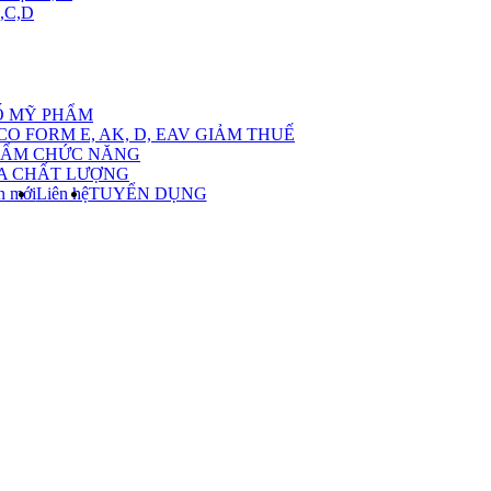
,C,D
ow
bmenu
Ố MỸ PHẨM
CO FORM E, AK, D, EAV GIẢM THUẾ
ch
HẨM CHỨC NĂNG
A CHẤT LƯỢNG
ác
n mới
Liên hệ
TUYỂN DỤNG