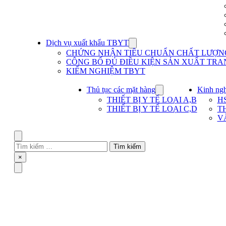
Dịch vụ xuất khẩu TBYT
Show
submenu
CHỨNG NHẬN TIÊU CHUẨN CHẤT LƯỢNG 
for
CÔNG BỐ ĐỦ ĐIỀU KIỆN SẢN XUẤT TRAN
Dịch
KIỂM NGHIỆM TBYT
vụ
xuất
khẩu
Thủ tục các mặt hàng
Kinh ng
Show
TBYT
submenu
THIẾT BỊ Y TẾ LOẠI A,B
H
for
THIẾT BỊ Y TẾ LOẠI C,D
T
Thủ
V
tục
các
mặt
Search
hàng
Tìm
kiếm
Close
×
cho:
Menu