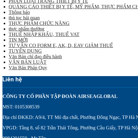
PHÂN LOẠI TRANG THIẾT BỊ Y TẾ
QUẢNG CÁO THIẾT BỊ Y TẾ, MỸ PHẨM, THỰC PHẨM 
Thông báo
thủ tục hải quan
THỰC PHẨM CHỨC NĂNG
thực phẩm thường
THUẾ NHẬP KHẨU, THUẾ VAT
TIN MỚI
TƯ VẤN CO FORM E, AK, D, EAV GIẢM THUẾ
TUYỂN DỤNG
Văn Bản chỉ đạo điều hành
VĂN BẢN LUẬT
Văn Bản Pháp Quy
Liên hệ
CÔNG TY CỔ PHẦN TẬP ĐOÀN AIRSEAGLOBAL
MST: 0105308539
Địa chỉ ĐKKD: A9/4, TT Mỏ địa chất, Phường Đông Ngạc, TP Hà 
VPGD: Tầng 8, số 82 Trần Thái Tông, Phường Cầu Giấy, TP Hà Nộ