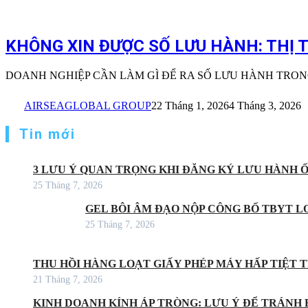
KHÔNG XIN ĐƯỢC SỐ LƯU HÀNH: THỊ T
DOANH NGHIỆP CẦN LÀM GÌ ĐỂ RA SỐ LƯU HÀNH TRONG 2-3 THÁ
AIRSEAGLOBAL GROUP
22 Tháng 1, 2026
4 Tháng 3, 2026
Tin mới
3 LƯU Ý QUAN TRỌNG KHI ĐĂNG KÝ LƯU HÀNH 
25 Tháng 7, 2026
GEL BÔI ÂM ĐẠO NỘP CÔNG BỐ TBYT LO
25 Tháng 7, 2026
THU HỒI HÀNG LOẠT GIẤY PHÉP MÁY HẤP TIỆT
21 Tháng 7, 2026
KINH DOANH KÍNH ÁP TRÒNG: LƯU Ý ĐỂ TRÁNH 