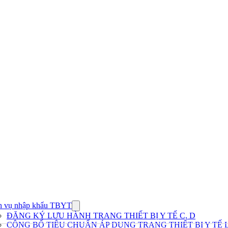
h vụ nhập khẩu TBYT
Show
submenu
ĐĂNG KÝ LƯU HÀNH TRANG THIẾT BỊ Y TẾ C, D
for
CÔNG BỐ TIÊU CHUẨN ÁP DỤNG TRANG THIẾT BỊ Y TẾ L