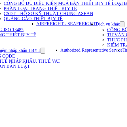
Dịch
CÔNG BỐ ĐỦ ĐIỀU KIỆN MUA BÁN THIẾT BỊ Y TẾ LOẠI B
vụ
PHÂN LOẠI TRANG THIẾT BỊ Y TẾ
nhập
khẩu
CSDT – HỒ SƠ KỸ THUẬT CHUNG ASEAN
TBYT
QUẢNG CÁO THIẾT BỊ Y TẾ
AIRFREIGHT - SEAFREIGHT
Dịch vụ khác
Sh
su
ISO 13485
CÔNG B
for
G THIẾT BỊ Y TẾ
TƯ VẤN 
Dị
THỰC P
vụ
KIỂM TR
kh
Authorized Representative Service
Ti
hiệm nhập khẩu TBYT
Show
submenu
S CODE
for
HUẾ NHẬP KHẨU, THUẾ VAT
Kinh
ĂN BẢN LUẬT
nghiệm
nhập
khẩu
TBYT