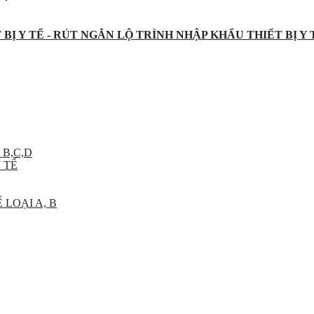
BỊ Y TẾ - RÚT NGẮN LỘ TRÌNH NHẬP KHẨU THIẾT BỊ Y
 B,C,D
 TẾ
 LOẠI A, B