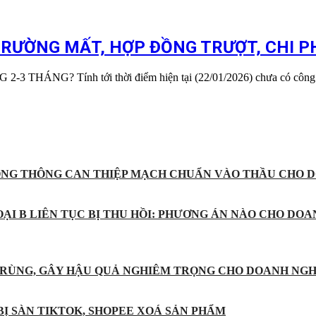
RƯỜNG MẤT, HỢP ĐỒNG TRƯỢT, CHI PHÍ
NG? Tính tới thời điểm hiện tại (22/01/2026) chưa có công
ỐNG THÔNG CAN THIỆP MẠCH CHUẨN VÀO THẦU CHO D
ẠI B LIÊN TỤC BỊ THU HỒI: PHƯƠNG ÁN NÀO CHO DOA
 TRÙNG, GÂY HẬU QUẢ NGHIÊM TRỌNG CHO DOANH NGH
BỊ SÀN TIKTOK, SHOPEE XOÁ SẢN PHẨM