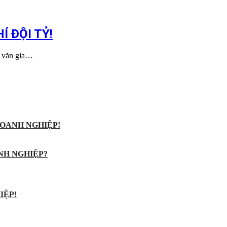
 ĐỘI TỶ!
 văn gia…
OANH NGHIỆP!
NH NGHIỆP?
IỆP!