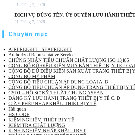
21 Tháng 7, 2026
DỊCH VỤ ĐỨNG TÊN, ỦY QUYỀN LƯU HÀNH THIẾT 
21 Tháng 7, 2026
Chuyên mục
AIRFREIGHT - SEAFREIGHT
Authorized Representative Service
CHỨNG NHẬN TIÊU CHUẨN CHẤT LƯỢNG ISO 13485
CÔNG BỐ ĐỦ ĐIỀU KIỆN MUA BÁN THIẾT BỊ Y TẾ LOẠI
CÔNG BỐ ĐỦ ĐIỀU KIỆN SẢN XUẤT TRANG THIẾT BỊ Y
CÔNG BỐ MỸ PHẨM
CÔNG BỐ TIÊU CHUẨN ÁP DỤNG LOẠI A, B
CÔNG BỐ TIÊU CHUẨN ÁP DỤNG TRANG THIẾT BỊ Y TẾ
CSDT – HỒ SƠ KỸ THUẬT CHUNG ASEAN
ĐĂNG KÝ LƯU HÀNH TRANG THIẾT BỊ Y TẾ C, D
GIẤY PHÉP NHẬP KHẨU THIẾT BỊ Y TẾ
Hải quan
HS CODE
KIỂM NGHIỆM THIẾT BỊ Y TẾ
KIỂM TRA CHẤT LƯỢNG
KINH NGHIỆM NHẬP KHẨU TBYT