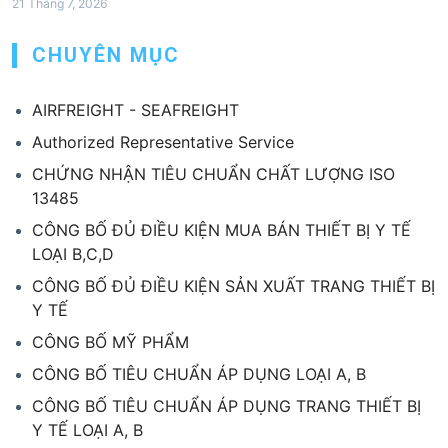
21 Tháng 7, 2026
CHUYÊN MỤC
AIRFREIGHT - SEAFREIGHT
Authorized Representative Service
CHỨNG NHẬN TIÊU CHUẨN CHẤT LƯỢNG ISO
13485
CÔNG BỐ ĐỦ ĐIỀU KIỆN MUA BÁN THIẾT BỊ Y TẾ
LOẠI B,C,D
CÔNG BỐ ĐỦ ĐIỀU KIỆN SẢN XUẤT TRANG THIẾT BỊ
Y TẾ
CÔNG BỐ MỸ PHẨM
CÔNG BỐ TIÊU CHUẨN ÁP DỤNG LOẠI A, B
CÔNG BỐ TIÊU CHUẨN ÁP DỤNG TRANG THIẾT BỊ
Y TẾ LOẠI A, B