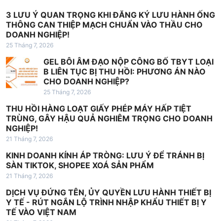
3 LƯU Ý QUAN TRỌNG KHI ĐĂNG KÝ LƯU HÀNH ỐNG
THÔNG CAN THIỆP MẠCH CHUẨN VÀO THẦU CHO
DOANH NGHIỆP!
25 Tháng 7, 2026
GEL BÔI ÂM ĐẠO NỘP CÔNG BỐ TBYT LOẠI
B LIÊN TỤC BỊ THU HỒI: PHƯƠNG ÁN NÀO
CHO DOANH NGHIỆP?
25 Tháng 7, 2026
THU HỒI HÀNG LOẠT GIẤY PHÉP MÁY HẤP TIỆT
TRÙNG, GÂY HẬU QUẢ NGHIÊM TRỌNG CHO DOANH
NGHIỆP!
21 Tháng 7, 2026
KINH DOANH KÍNH ÁP TRÒNG: LƯU Ý ĐỂ TRÁNH BỊ
SÀN TIKTOK, SHOPEE XOÁ SẢN PHẨM
21 Tháng 7, 2026
DỊCH VỤ ĐỨNG TÊN, ỦY QUYỀN LƯU HÀNH THIẾT BỊ
Y TẾ - RÚT NGẮN LỘ TRÌNH NHẬP KHẨU THIẾT BỊ Y
TẾ VÀO VIỆT NAM