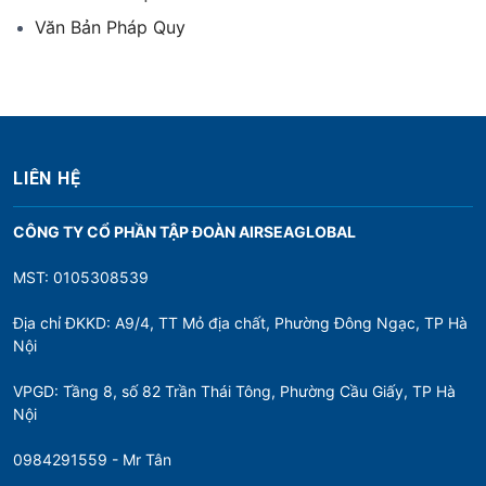
Văn Bản Pháp Quy
LIÊN HỆ
CÔNG TY CỔ PHẦN TẬP ĐOÀN AIRSEAGLOBAL
MST: 0105308539
Địa chỉ ĐKKD: A9/4, TT Mỏ địa chất, Phường Đông Ngạc, TP Hà
Nội
VPGD: Tầng 8, số 82 Trần Thái Tông, Phường Cầu Giấy, TP Hà
Nội
0984291559 - Mr Tân