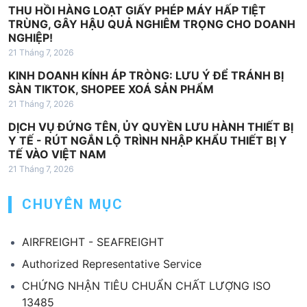
THU HỒI HÀNG LOẠT GIẤY PHÉP MÁY HẤP TIỆT
TRÙNG, GÂY HẬU QUẢ NGHIÊM TRỌNG CHO DOANH
NGHIỆP!
21 Tháng 7, 2026
KINH DOANH KÍNH ÁP TRÒNG: LƯU Ý ĐỂ TRÁNH BỊ
SÀN TIKTOK, SHOPEE XOÁ SẢN PHẨM
21 Tháng 7, 2026
DỊCH VỤ ĐỨNG TÊN, ỦY QUYỀN LƯU HÀNH THIẾT BỊ
Y TẾ - RÚT NGẮN LỘ TRÌNH NHẬP KHẨU THIẾT BỊ Y
TẾ VÀO VIỆT NAM
21 Tháng 7, 2026
CHUYÊN MỤC
AIRFREIGHT - SEAFREIGHT
Authorized Representative Service
CHỨNG NHẬN TIÊU CHUẨN CHẤT LƯỢNG ISO
13485