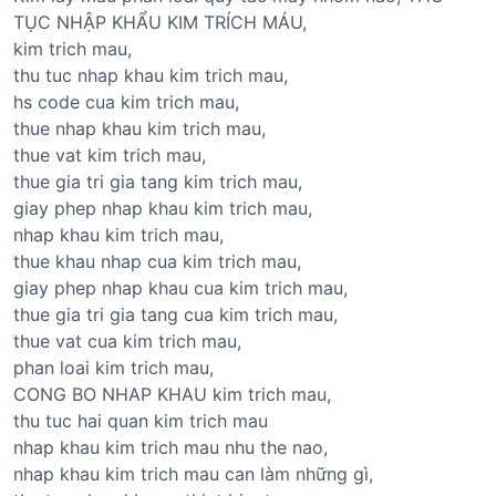
TỤC NHẬP KHẨU KIM TRÍCH MÁU,
kim trich mau,
thu tuc nhap khau kim trich mau,
hs code cua kim trich mau,
thue nhap khau kim trich mau,
thue vat kim trich mau,
thue gia tri gia tang kim trich mau,
giay phep nhap khau kim trich mau,
nhap khau kim trich mau,
thue khau nhap cua kim trich mau,
giay phep nhap khau cua kim trich mau,
thue gia tri gia tang cua kim trich mau,
thue vat cua kim trich mau,
phan loai kim trich mau,
CONG BO NHAP KHAU kim trich mau,
thu tuc hai quan kim trich mau
nhap khau kim trich mau nhu the nao,
nhap khau kim trich mau can làm những gì,