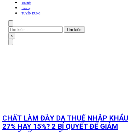
khẩu
Tin mới
TBYT
Liên hệ
TUYỂN DỤNG
Search
Tìm
kiếm
Close
×
cho:
Menu
CHẤT LÀM ĐẦY DA THUẾ NHẬP KHẨU
27% HAY 15%? 2 BÍ QUYẾT ĐỂ GIẢM