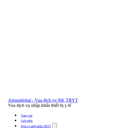
Airseaglobal - Vua dịch vụ NK TBYT
Vua dịch vụ nhập khẩu thiết bị y tế
Trang chủ
Giới thiệu
Show
Dịch vụ nhập khẩu TBYT