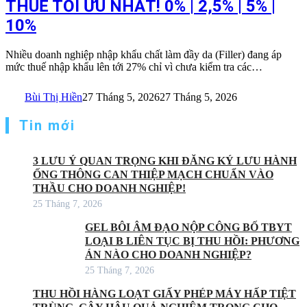
THUẾ TỐI ƯU NHẤT! 0% | 2,5% | 5% |
10%
Nhiều doanh nghiệp nhập khẩu chất làm đầy da (Filler) đang áp
mức thuế nhập khẩu lên tới 27% chỉ vì chưa kiểm tra các…
Bùi Thị Hiền
27 Tháng 5, 2026
27 Tháng 5, 2026
Tin mới
3 LƯU Ý QUAN TRỌNG KHI ĐĂNG KÝ LƯU HÀNH
ỐNG THÔNG CAN THIỆP MẠCH CHUẨN VÀO
THẦU CHO DOANH NGHIỆP!
25 Tháng 7, 2026
GEL BÔI ÂM ĐẠO NỘP CÔNG BỐ TBYT
LOẠI B LIÊN TỤC BỊ THU HỒI: PHƯƠNG
ÁN NÀO CHO DOANH NGHIỆP?
25 Tháng 7, 2026
THU HỒI HÀNG LOẠT GIẤY PHÉP MÁY HẤP TIỆT