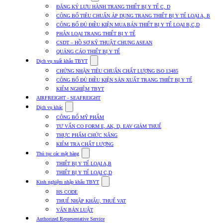
submenu
ĐĂNG KÝ LƯU HÀNH TRANG THIẾT BỊ Y TẾ C, D
for
CÔNG BỐ TIÊU CHUẨN ÁP DỤNG TRANG THIẾT BỊ Y TẾ LOẠI A, B
Dịch
CÔNG BỐ ĐỦ ĐIỀU KIỆN MUA BÁN THIẾT BỊ Y TẾ LOẠI B,C,D
vụ
nhập
PHÂN LOẠI TRANG THIẾT BỊ Y TẾ
khẩu
CSDT – HỒ SƠ KỸ THUẬT CHUNG ASEAN
TBYT
QUẢNG CÁO THIẾT BỊ Y TẾ
Show
Dịch vụ xuất khẩu TBYT
submenu
CHỨNG NHẬN TIÊU CHUẨN CHẤT LƯỢNG ISO 13485
for
CÔNG BỐ ĐỦ ĐIỀU KIỆN SẢN XUẤT TRANG THIẾT BỊ Y TẾ
Dịch
KIỂM NGHIỆM TBYT
vụ
xuất
AIRFREIGHT - SEAFREIGHT
khẩu
Show
Dịch vụ khác
TBYT
submenu
CÔNG BỐ MỸ PHẨM
for
TƯ VẤN CO FORM E, AK, D, EAV GIẢM THUẾ
Dịch
THỰC PHẨM CHỨC NĂNG
vụ
khác
KIỂM TRA CHẤT LƯỢNG
Show
Thủ tục các mặt hàng
submenu
THIẾT BỊ Y TẾ LOẠI A,B
for
THIẾT BỊ Y TẾ LOẠI C,D
Thủ
Show
tục
Kinh nghiệm nhập khẩu TBYT
submenu
các
HS CODE
for
mặt
THUẾ NHẬP KHẨU, THUẾ VAT
Kinh
hàng
VĂN BẢN LUẬT
nghiệm
nhập
Authorized Representative Service