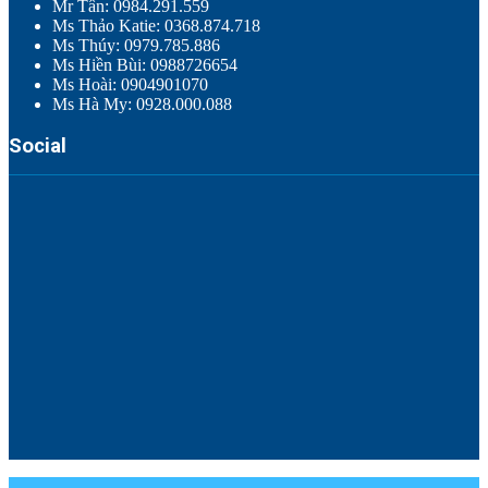
Mr Tân: 0984.291.559
Ms Thảo Katie: 0368.874.718
Ms Thúy: 0979.785.886
Ms Hiền Bùi: 0988726654
Ms Hoài: 0904901070
Ms Hà My: 0928.000.088
Social