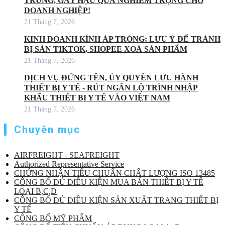
TRÙNG, GÂY HẬU QUẢ NGHIÊM TRỌNG CHO
DOANH NGHIỆP!
21 Tháng 7, 2026
KINH DOANH KÍNH ÁP TRÒNG: LƯU Ý ĐỂ TRÁNH
BỊ SÀN TIKTOK, SHOPEE XOÁ SẢN PHẨM
21 Tháng 7, 2026
DỊCH VỤ ĐỨNG TÊN, ỦY QUYỀN LƯU HÀNH
THIẾT BỊ Y TẾ - RÚT NGẮN LỘ TRÌNH NHẬP
KHẨU THIẾT BỊ Y TẾ VÀO VIỆT NAM
21 Tháng 7, 2026
Chuyên mục
AIRFREIGHT - SEAFREIGHT
Authorized Representative Service
CHỨNG NHẬN TIÊU CHUẨN CHẤT LƯỢNG ISO 13485
CÔNG BỐ ĐỦ ĐIỀU KIỆN MUA BÁN THIẾT BỊ Y TẾ
LOẠI B,C,D
CÔNG BỐ ĐỦ ĐIỀU KIỆN SẢN XUẤT TRANG THIẾT BỊ
Y TẾ
CÔNG BỐ MỸ PHẨM