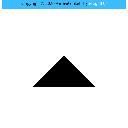
Copyright © 2020 AirSeaGlobal. By
eLightUp