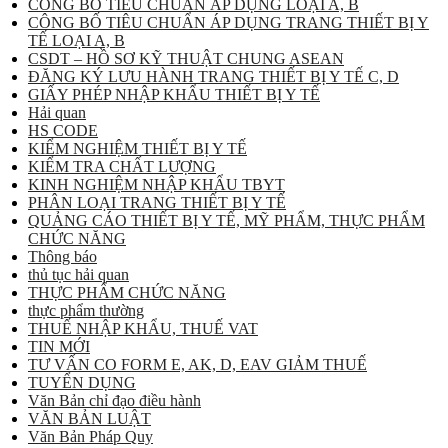
CÔNG BỐ TIÊU CHUẨN ÁP DỤNG LOẠI A, B
CÔNG BỐ TIÊU CHUẨN ÁP DỤNG TRANG THIẾT BỊ Y
TẾ LOẠI A, B
CSDT – HỒ SƠ KỸ THUẬT CHUNG ASEAN
ĐĂNG KÝ LƯU HÀNH TRANG THIẾT BỊ Y TẾ C, D
GIẤY PHÉP NHẬP KHẨU THIẾT BỊ Y TẾ
Hải quan
HS CODE
KIỂM NGHIỆM THIẾT BỊ Y TẾ
KIỂM TRA CHẤT LƯỢNG
KINH NGHIỆM NHẬP KHẨU TBYT
PHÂN LOẠI TRANG THIẾT BỊ Y TẾ
QUẢNG CÁO THIẾT BỊ Y TẾ, MỸ PHẨM, THỰC PHẨM
CHỨC NĂNG
Thông báo
thủ tục hải quan
THỰC PHẨM CHỨC NĂNG
thực phẩm thường
THUẾ NHẬP KHẨU, THUẾ VAT
TIN MỚI
TƯ VẤN CO FORM E, AK, D, EAV GIẢM THUẾ
TUYỂN DỤNG
Văn Bản chỉ đạo điều hành
VĂN BẢN LUẬT
Văn Bản Pháp Quy