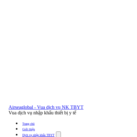
Airseaglobal - Vua dịch vụ NK TBYT
Vua dịch vụ nhập khẩu thiết bị y tế
Trang chủ
Giới thiệu
Show
Dịch vụ nhập khẩu TBYT