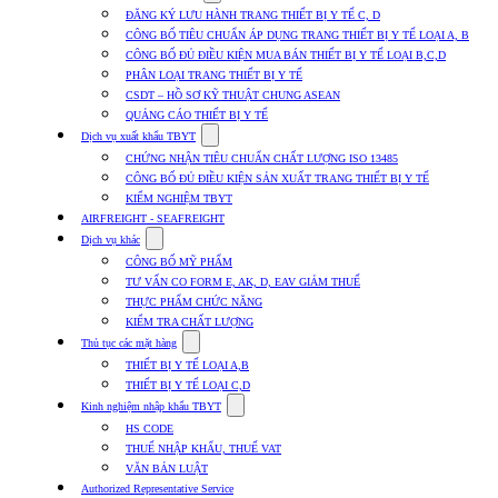
submenu
ĐĂNG KÝ LƯU HÀNH TRANG THIẾT BỊ Y TẾ C, D
for
CÔNG BỐ TIÊU CHUẨN ÁP DỤNG TRANG THIẾT BỊ Y TẾ LOẠI A, B
Dịch
CÔNG BỐ ĐỦ ĐIỀU KIỆN MUA BÁN THIẾT BỊ Y TẾ LOẠI B,C,D
vụ
nhập
PHÂN LOẠI TRANG THIẾT BỊ Y TẾ
khẩu
CSDT – HỒ SƠ KỸ THUẬT CHUNG ASEAN
TBYT
QUẢNG CÁO THIẾT BỊ Y TẾ
Show
Dịch vụ xuất khẩu TBYT
submenu
CHỨNG NHẬN TIÊU CHUẨN CHẤT LƯỢNG ISO 13485
for
CÔNG BỐ ĐỦ ĐIỀU KIỆN SẢN XUẤT TRANG THIẾT BỊ Y TẾ
Dịch
KIỂM NGHIỆM TBYT
vụ
xuất
AIRFREIGHT - SEAFREIGHT
khẩu
Show
Dịch vụ khác
TBYT
submenu
CÔNG BỐ MỸ PHẨM
for
TƯ VẤN CO FORM E, AK, D, EAV GIẢM THUẾ
Dịch
THỰC PHẨM CHỨC NĂNG
vụ
khác
KIỂM TRA CHẤT LƯỢNG
Show
Thủ tục các mặt hàng
submenu
THIẾT BỊ Y TẾ LOẠI A,B
for
THIẾT BỊ Y TẾ LOẠI C,D
Thủ
Show
tục
Kinh nghiệm nhập khẩu TBYT
submenu
các
HS CODE
for
mặt
THUẾ NHẬP KHẨU, THUẾ VAT
Kinh
hàng
VĂN BẢN LUẬT
nghiệm
nhập
Authorized Representative Service