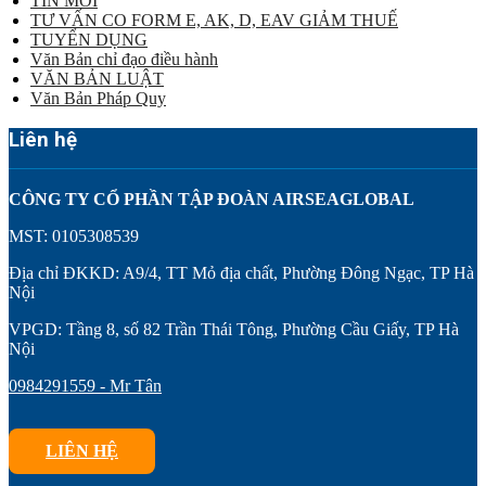
TIN MỚI
TƯ VẤN CO FORM E, AK, D, EAV GIẢM THUẾ
TUYỂN DỤNG
Văn Bản chỉ đạo điều hành
VĂN BẢN LUẬT
Văn Bản Pháp Quy
Liên hệ
CÔNG TY CỔ PHẦN TẬP ĐOÀN AIRSEAGLOBAL
MST: 0105308539
Địa chỉ ĐKKD: A9/4, TT Mỏ địa chất, Phường Đông Ngạc, TP Hà
Nội
VPGD: Tầng 8, số 82 Trần Thái Tông, Phường Cầu Giấy, TP Hà
Nội
0984291559 - Mr Tân
LIÊN HỆ