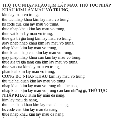
THỦ TỤC NHẬP KHẨU KIM LẤY MÁU, THỦ TỤC NHẬP
KHẨU KIM LẤY MÁU VÔ TRÙNG,
kim lay mau vo trung,
thu tuc nhap khau kim lay mau vo trung,
hs code cua kim lay mau vo trung,
thue nhap khau kim lay mau vo trung,
thue vat kim lay mau vo trung,
thue gia tri gia tang kim lay mau vo trung,
giay phep nhap khau kim lay mau vo trung,
nhap khau kim lay mau vo trung,
thue khau nhap cua kim lay mau vo trung,
giay phep nhap khau cua kim lay mau vo trung,
thue gia tri gia tang cua kim lay mau vo trung,
thue vat cua kim lay mau vo trung,
phan loai kim lay mau vo trung,
CONG BO NHAP KHAU kim lay mau vo trung,
thu tuc hai quan kim lay mau vo trung
nhap khau kim lay mau vo trung nhu the nao,
nhap khau kim lay mau vo trung can làm những gì, THỦ TỤC
NHẬP KHẨU Kim lấy máu đa năng,
kim lay mau da nang,
thu tuc nhap khau kim lay mau da nang,
hs code cua kim lay mau da nang,
thue nhap khau kim lay mau da nang,