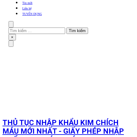
khẩu
Tin mới
TBYT
Liên hệ
TUYỂN DỤNG
Search
Tìm
kiếm
Close
×
cho:
Menu
THỦ TỤC NHẬP KHẨU KIM CHÍCH
MÁU MỚI NHẤT - GIẤY PHÉP NHẬP