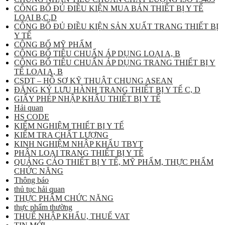
CÔNG BỐ ĐỦ ĐIỀU KIỆN MUA BÁN THIẾT BỊ Y TẾ
LOẠI B,C,D
CÔNG BỐ ĐỦ ĐIỀU KIỆN SẢN XUẤT TRANG THIẾT BỊ
Y TẾ
CÔNG BỐ MỸ PHẨM
CÔNG BỐ TIÊU CHUẨN ÁP DỤNG LOẠI A, B
CÔNG BỐ TIÊU CHUẨN ÁP DỤNG TRANG THIẾT BỊ Y
TẾ LOẠI A, B
CSDT – HỒ SƠ KỸ THUẬT CHUNG ASEAN
ĐĂNG KÝ LƯU HÀNH TRANG THIẾT BỊ Y TẾ C, D
GIẤY PHÉP NHẬP KHẨU THIẾT BỊ Y TẾ
Hải quan
HS CODE
KIỂM NGHIỆM THIẾT BỊ Y TẾ
KIỂM TRA CHẤT LƯỢNG
KINH NGHIỆM NHẬP KHẨU TBYT
PHÂN LOẠI TRANG THIẾT BỊ Y TẾ
QUẢNG CÁO THIẾT BỊ Y TẾ, MỸ PHẨM, THỰC PHẨM
CHỨC NĂNG
Thông báo
thủ tục hải quan
THỰC PHẨM CHỨC NĂNG
thực phẩm thường
THUẾ NHẬP KHẨU, THUẾ VAT