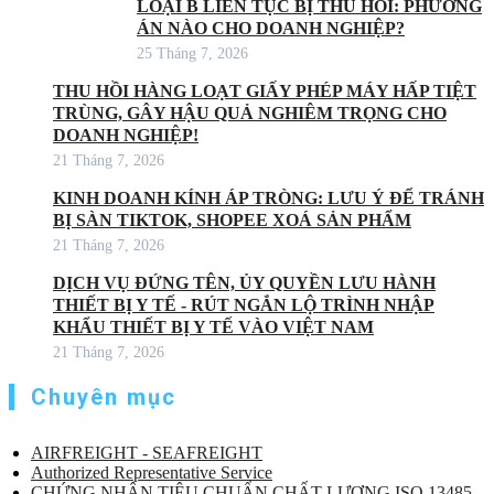
LOẠI B LIÊN TỤC BỊ THU HỒI: PHƯƠNG
ÁN NÀO CHO DOANH NGHIỆP?
25 Tháng 7, 2026
THU HỒI HÀNG LOẠT GIẤY PHÉP MÁY HẤP TIỆT
TRÙNG, GÂY HẬU QUẢ NGHIÊM TRỌNG CHO
DOANH NGHIỆP!
21 Tháng 7, 2026
KINH DOANH KÍNH ÁP TRÒNG: LƯU Ý ĐỂ TRÁNH
BỊ SÀN TIKTOK, SHOPEE XOÁ SẢN PHẨM
21 Tháng 7, 2026
DỊCH VỤ ĐỨNG TÊN, ỦY QUYỀN LƯU HÀNH
THIẾT BỊ Y TẾ - RÚT NGẮN LỘ TRÌNH NHẬP
KHẨU THIẾT BỊ Y TẾ VÀO VIỆT NAM
21 Tháng 7, 2026
Chuyên mục
AIRFREIGHT - SEAFREIGHT
Authorized Representative Service
CHỨNG NHẬN TIÊU CHUẨN CHẤT LƯỢNG ISO 13485