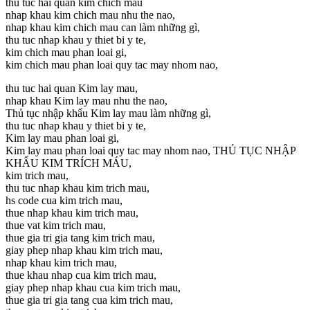
thu tuc hai quan kim chich mau
nhap khau kim chich mau nhu the nao,
nhap khau kim chich mau can làm những gì,
thu tuc nhap khau y thiet bi y te,
kim chich mau phan loai gi,
kim chich mau phan loai quy tac may nhom nao,
thu tuc hai quan Kim lay mau,
nhap khau Kim lay mau nhu the nao,
Thủ tục nhập khẩu Kim lay mau làm những gì,
thu tuc nhap khau y thiet bi y te,
Kim lay mau phan loai gi,
Kim lay mau phan loai quy tac may nhom nao, THỦ TỤC NHẬP
KHẨU KIM TRÍCH MÁU,
kim trich mau,
thu tuc nhap khau kim trich mau,
hs code cua kim trich mau,
thue nhap khau kim trich mau,
thue vat kim trich mau,
thue gia tri gia tang kim trich mau,
giay phep nhap khau kim trich mau,
nhap khau kim trich mau,
thue khau nhap cua kim trich mau,
giay phep nhap khau cua kim trich mau,
thue gia tri gia tang cua kim trich mau,