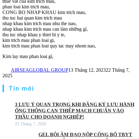
thue vat cua kim trich mau,
phan loai kim trich mau,
CONG BO NHAP KHAU kim trich mau,
thu tuc hai quan kim trich mau
nhap khau kim trich mau nhu the nao,
nhap khau kim trich mau can làm những gì,
thu tuc nhap khau y thiet bi y te,
kim trich mau phan loai gi,
kim trich mau phan loai quy tac may nhom nao,
Kim lay mau phan loai gì,
AIRSEAGLOBAL GROUP
13 Tháng 12, 2023
22 Tháng 7,
2025
Tin mới
3 LƯU Ý QUAN TRỌNG KHI ĐĂNG KÝ LƯU HÀNH
ỐNG THÔNG CAN THIỆP MẠCH CHUẨN VÀO
THẦU CHO DOANH NGHIỆP!
25 Tháng 7, 2026
GEL BÔI ÂM ĐẠO NỘP CÔNG BỐ TBYT