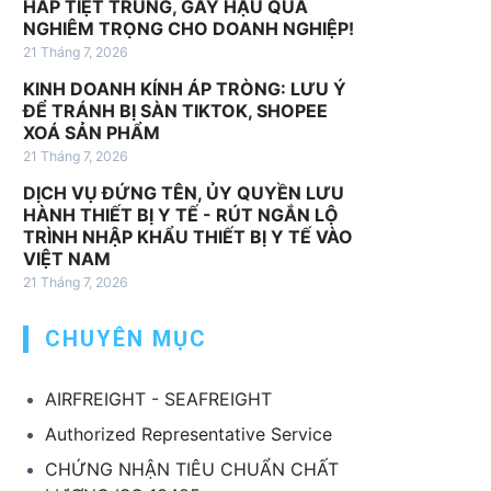
HẤP TIỆT TRÙNG, GÂY HẬU QUẢ
v
NGHIÊM TRỌNG CHO DOANH NGHIỆP!
ụ
21 Tháng 7, 2026
k
KINH DOANH KÍNH ÁP TRÒNG: LƯU Ý
h
ĐỂ TRÁNH BỊ SÀN TIKTOK, SHOPEE
á
XOÁ SẢN PHẨM
c
21 Tháng 7, 2026
DỊCH VỤ ĐỨNG TÊN, ỦY QUYỀN LƯU
HÀNH THIẾT BỊ Y TẾ - RÚT NGẮN LỘ
TRÌNH NHẬP KHẨU THIẾT BỊ Y TẾ VÀO
VIỆT NAM
21 Tháng 7, 2026
CHUYÊN MỤC
AIRFREIGHT - SEAFREIGHT
Authorized Representative Service
CHỨNG NHẬN TIÊU CHUẨN CHẤT