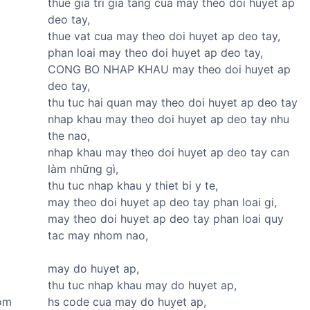
thue gia tri gia tang cua may theo doi huyet ap
T
deo tay,
thue vat cua may theo doi huyet ap deo tay,
phan loai may theo doi huyet ap deo tay,
CONG BO NHAP KHAU may theo doi huyet ap
deo tay,
thu tuc hai quan may theo doi huyet ap deo tay
nhap khau may theo doi huyet ap deo tay nhu
the nao,
nhap khau may theo doi huyet ap deo tay can
làm những gì,
thu tuc nhap khau y thiet bi y te,
may theo doi huyet ap deo tay phan loai gi,
may theo doi huyet ap deo tay phan loai quy
tac may nhom nao,
may do huyet ap,
thu tuc nhap khau may do huyet ap,
hom
hs code cua may do huyet ap,