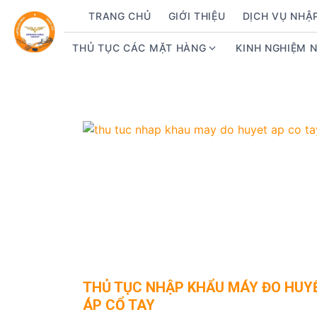
S
TRANG CHỦ
GIỚI THIỆU
DỊCH VỤ NHẬ
k
i
THỦ TỤC CÁC MẶT HÀNG
KINH NGHIỆM 
S
p
h
t
o
o
w
c
s
o
u
n
b
t
m
e
e
n
n
t
u
f
o
r
THỦ TỤC NHẬP KHẨU MÁY ĐO HUY
T
ÁP CỔ TAY
h