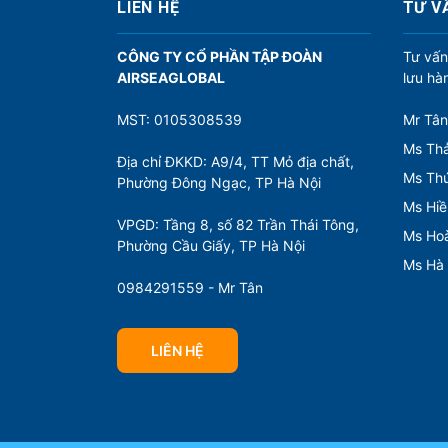
LIÊN HỆ
TƯ V
CÔNG TY CỔ PHẦN TẬP ĐOÀN
Tư vấn
AIRSEAGLOBAL
lưu hà
MST: 0105308539
Mr Tân
Ms Thả
Địa chỉ ĐKKD: A9/4, TT Mỏ địa chất,
Ms Th
Phường Đông Ngạc, TP Hà Nội
Ms Hiề
VPGD: Tầng 8, số 82 Trần Thái Tông,
Ms Ho
Phường Cầu Giấy, TP Hà Nội
Ms Hà
0984291559 - Mr Tân
LIÊN HỆ