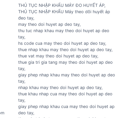
n
v
v
THỦ TỤC NHẬP KHẨU MÁY ĐO HUYẾT ÁP,
h
ụ
ụ
THỦ TỤC NHẬP KHẨU Máy theo dõi huyết áp
n
n
x
đeo tay,
g
h
u
may theo doi huyet ap deo tay,
h
ậ
ấ
thu tuc nhap khau may theo doi huyet ap deo
i
p
t
tay,
ệ
k
k
hs code cua may theo doi huyet ap deo tay,
m
h
h
thue nhap khau may theo doi huyet ap deo tay,
n
ẩ
ẩ
thue vat may theo doi huyet ap deo tay,
h
u
u
thue gia tri gia tang may theo doi huyet ap deo
ậ
T
T
tay,
p
B
B
giay phep nhap khau may theo doi huyet ap deo
k
Y
Y
tay,
h
T
T
nhap khau may theo doi huyet ap deo tay,
ẩ
thue khau nhap cua may theo doi huyet ap deo
u
tay,
T
giay phep nhap khau cua may theo doi huyet ap
B
hom
deo tay,
Y