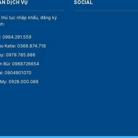
ẤN DỊCH VỤ
SOCIAL
 thủ tục nhập khẩu, đăng ký
nh:
: 0984.291.559
o Katie: 0368.874.718
úy: 0979.785.886
n Bùi: 0988726654
ài: 0904901070
 My: 0928.000.088