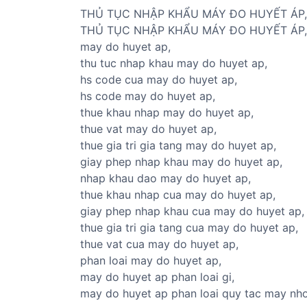
ủ
THỦ TỤC NHẬP KHẨU MÁY ĐO HUYẾT ÁP,
t
THỦ TỤC NHẬP KHẨU MÁY ĐO HUYẾT ÁP,
ụ
may do huyet ap,
c
thu tuc nhap khau may do huyet ap,
c
hs code cua may do huyet ap,
á
hs code may do huyet ap,
c
thue khau nhap may do huyet ap,
m
thue vat may do huyet ap,
ặ
thue gia tri gia tang may do huyet ap,
t
giay phep nhap khau may do huyet ap,
h
nhap khau dao may do huyet ap,
à
thue khau nhap cua may do huyet ap,
n
giay phep nhap khau cua may do huyet ap,
g
thue gia tri gia tang cua may do huyet ap,
thue vat cua may do huyet ap,
phan loai may do huyet ap,
may do huyet ap phan loai gi,
may do huyet ap phan loai quy tac may n