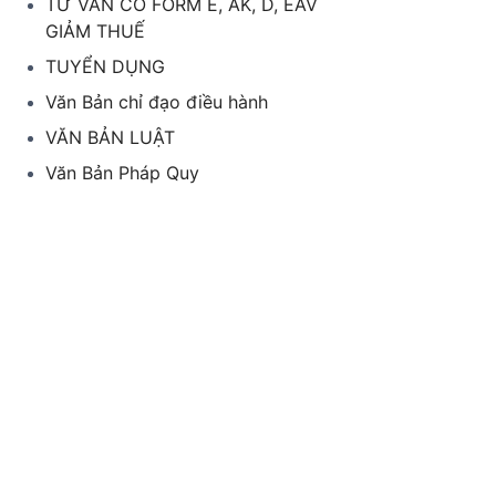
TƯ VẤN CO FORM E, AK, D, EAV
GIẢM THUẾ
TUYỂN DỤNG
Văn Bản chỉ đạo điều hành
VĂN BẢN LUẬT
Văn Bản Pháp Quy