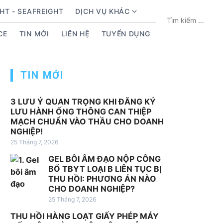
HT - SEAFREIGHT
DỊCH VỤ KHÁC
S
T
h
ì
CE
TIN MỚI
LIÊN HỆ
TUYỂN DỤNG
o
m
w
k
s
i
TIN MỚI
u
ế
b
m
m
c
3 LƯU Ý QUAN TRỌNG KHI ĐĂNG KÝ
LƯU HÀNH ỐNG THÔNG CAN THIỆP
e
h
MẠCH CHUẨN VÀO THẦU CHO DOANH
n
o
NGHIỆP!
u
:
25 Tháng 7, 2026
f
GEL BÔI ÂM ĐẠO NỘP CÔNG
o
BỐ TBYT LOẠI B LIÊN TỤC BỊ
r
THU HỒI: PHƯƠNG ÁN NÀO
D
CHO DOANH NGHIỆP?
ị
25 Tháng 7, 2026
c
THU HỒI HÀNG LOẠT GIẤY PHÉP MÁY
h