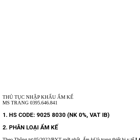
THỦ TỤC NHẬP KHẨU ẨM KẾ
MS TRANG 0395.646.841
1. HS CODE:
9025 8030 (NK 0%, VAT IB)
2.
PHÂN LOẠI ẨM KẾ
Theo Thông tư 05/2022/BYT mới nhất,
Ẩm kế
là trang thiết bị y tế
L