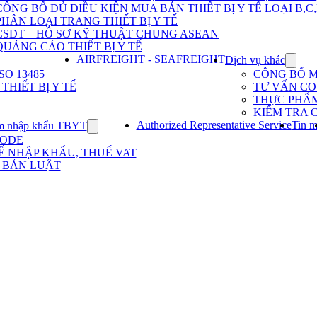
Dịch
CÔNG BỐ ĐỦ ĐIỀU KIỆN MUA BÁN THIẾT BỊ Y TẾ LOẠI B,C
vụ
PHÂN LOẠI TRANG THIẾT BỊ Y TẾ
nhập
khẩu
CSDT – HỒ SƠ KỸ THUẬT CHUNG ASEAN
TBYT
QUẢNG CÁO THIẾT BỊ Y TẾ
AIRFREIGHT - SEAFREIGHT
Dịch vụ khác
Show
subme
O 13485
CÔNG BỐ 
for
HIẾT BỊ Y TẾ
TƯ VẤN CO 
Dịch
THỰC PHẨ
vụ
KIỂM TRA 
khác
Authorized Representative Service
Tin m
m nhập khẩu TBYT
Show
submenu
CODE
for
Ế NHẬP KHẨU, THUẾ VAT
Kinh
 BẢN LUẬT
nghiệm
nhập
khẩu
TBYT