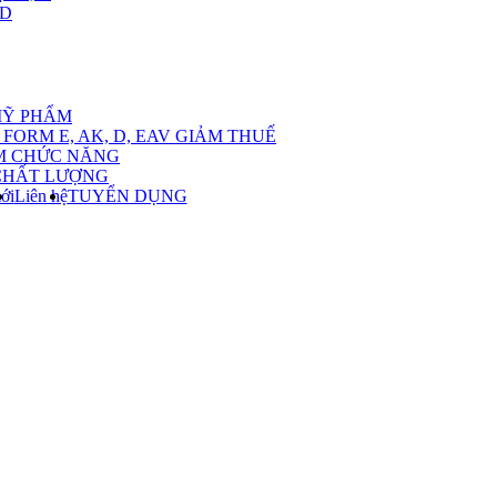
,D
nu
MỸ PHẨM
FORM E, AK, D, EAV GIẢM THUẾ
M CHỨC NĂNG
CHẤT LƯỢNG
ới
Liên hệ
TUYỂN DỤNG