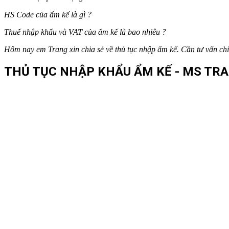
HS Code của
ẩm kế
là gì ?
Thuế nhập khẩu và VAT của
ẩm kế
là bao nhiêu ?
Hôm nay em Trang xin chia sẻ về thủ tục nhập
ẩm kế
. Cần tư vấn chi
THỦ TỤC NHẬP KHẨU ẨM KẾ - MS TRA