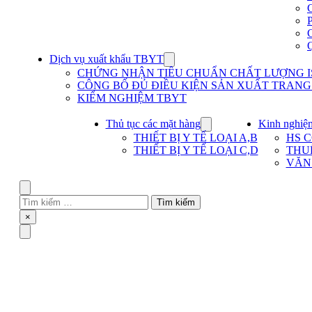
Dịch vụ xuất khẩu TBYT
Show
submenu
CHỨNG NHẬN TIÊU CHUẨN CHẤT LƯỢNG IS
for
CÔNG BỐ ĐỦ ĐIỀU KIỆN SẢN XUẤT TRANG T
Dịch
KIỂM NGHIỆM TBYT
vụ
xuất
khẩu
Thủ tục các mặt hàng
Kinh nghiệ
Show
TBYT
submenu
THIẾT BỊ Y TẾ LOẠI A,B
HS 
for
THIẾT BỊ Y TẾ LOẠI C,D
THU
Thủ
VĂN
tục
các
mặt
Search
hàng
Tìm
kiếm
Close
×
cho:
Menu